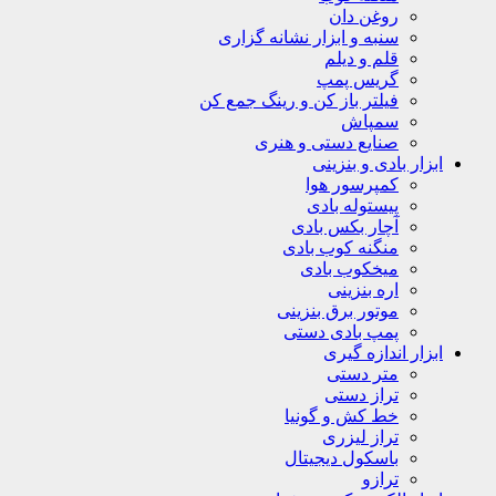
روغن دان
سنبه و ابزار نشانه گزاری
قلم و دیلم
گریس پمپ
فیلتر باز کن و رینگ جمع کن
سمپاش
صنایع دستی و هنری
ابزار بادی و بنزینی
کمپرسور هوا
پیستوله بادی
آچار بکس بادی
منگنه کوب بادی
میخکوب بادی
اره بنزینی
موتور برق بنزینی
پمپ بادی دستی
ابزار اندازه گیری
متر دستی
تراز دستی
خط کش و گونیا
تراز لیزری
باسکول دیجیتال
ترازو