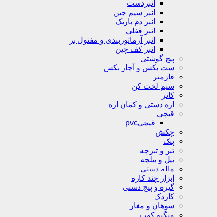
انبردست
انبر سیم چین
انبر دم باریک
انبر قفلی
انبر آرماتوربندی و مفتول بر
انبر کف چین
پیچ گوشتی
ست بکس و آچار بکس
فازمتر
سیم لخت کن
کاتر
اره دستی و کمان اره
قیچی
قیچیpvc
چکش
پتک
تبر و تبرچه
بیل و بیلچه
ماله دستی
ابزار چند کاره
گیره و پیج دستی
کاردک
سوهان و مغار
منگنه کوب