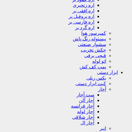
اره زنجیری
اره افقی بر
اره پروفیل پر
اره فارسی بر
اره گرد بر
کمپرسور هوا
پیستوله رنگ پاش
سشوار صنعتی
چکش تخریب
قیچی برقی
اتو لوله
پمپ کف کش
ابزار دستی
بکس ریلی
کیت ابزار دستی
آچار
ست آچار
آچار آلن
آچار فرانسه
آچار لوله
آچار شلاقی
آچار ال
انبر