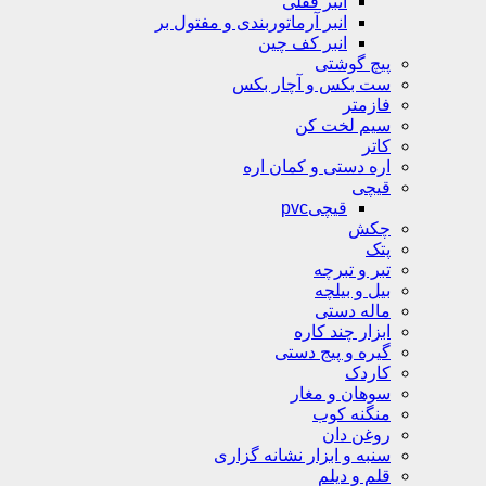
انبر قفلی
انبر آرماتوربندی و مفتول بر
انبر کف چین
پیچ گوشتی
ست بکس و آچار بکس
فازمتر
سیم لخت کن
کاتر
اره دستی و کمان اره
قیچی
قیچیpvc
چکش
پتک
تبر و تبرچه
بیل و بیلچه
ماله دستی
ابزار چند کاره
گیره و پیج دستی
کاردک
سوهان و مغار
منگنه کوب
روغن دان
سنبه و ابزار نشانه گزاری
قلم و دیلم