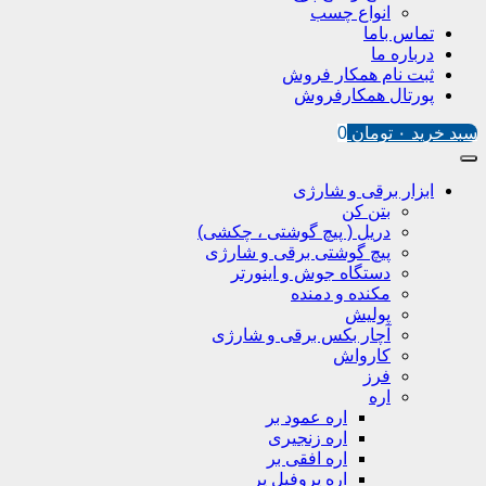
انواع چسب
تماس باما
درباره ما
ثبت نام همکار فروش
پورتال همکارفروش
سبد خرید
۰
تومان
0
ابزار برقی و شارژی
بتن کن
دریل ( پیچ گوشتی ، چکشی)
پیچ گوشتی برقی و شارژی
دستگاه جوش و اینورتر
مکنده و دمنده
پولیش
آچار بکس برقی و شارژی
کارواش
فرز
اره
اره عمود بر
اره زنجیری
اره افقی بر
اره پروفیل پر