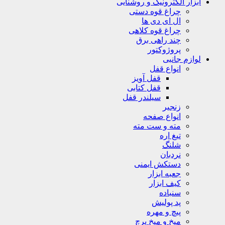
ابزار الکترونیک و روشنایی
چراغ قوه دستی
ال ای دی ها
چراغ قوه کلاهی
چند راهی برق
پروژوکتور
لوازم جانبی
انواع قفل
قفل آویز
قفل کتابی
سیلندر قفل
زنجیر
انواع صفحه
مته و ست مته
تیغ اره
شلنگ
نردبان
دستکش ایمنی
جعبه ابزار
کیف ابزار
سنباده
پد پولیش
پیچ و مهره
میخ و میخ پرچ