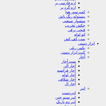
اره فارسی بر
اره گرد بر
کمپرسور هوا
پیستوله رنگ پاش
سشوار صنعتی
چکش تخریب
قیچی برقی
اتو لوله
پمپ کف کش
ابزار دستی
بکس ریلی
کیت ابزار دستی
آچار
ست آچار
آچار آلن
آچار فرانسه
آچار لوله
آچار شلاقی
آچار ال
انبر
انبردست
انبر سیم چین
انبر دم باریک