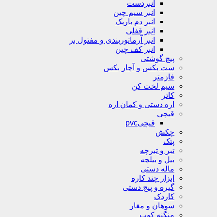
انبردست
انبر سیم چین
انبر دم باریک
انبر قفلی
انبر آرماتوربندی و مفتول بر
انبر کف چین
پیچ گوشتی
ست بکس و آچار بکس
فازمتر
سیم لخت کن
کاتر
اره دستی و کمان اره
قیچی
قیچیpvc
چکش
پتک
تبر و تبرچه
بیل و بیلچه
ماله دستی
ابزار چند کاره
گیره و پیج دستی
کاردک
سوهان و مغار
منگنه کوب