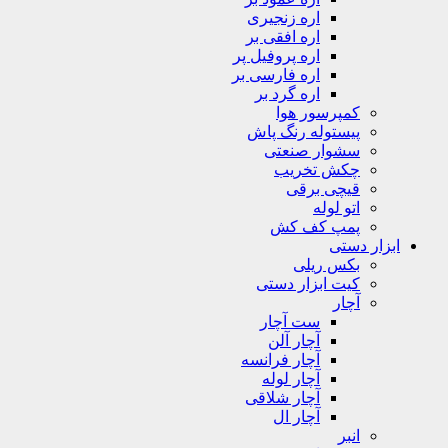
اره زنجیری
اره افقی بر
اره پروفیل پر
اره فارسی بر
اره گرد بر
کمپرسور هوا
پیستوله رنگ پاش
سشوار صنعتی
چکش تخریب
قیچی برقی
اتو لوله
پمپ کف کش
ابزار دستی
بکس ریلی
کیت ابزار دستی
آچار
ست آچار
آچار آلن
آچار فرانسه
آچار لوله
آچار شلاقی
آچار ال
انبر