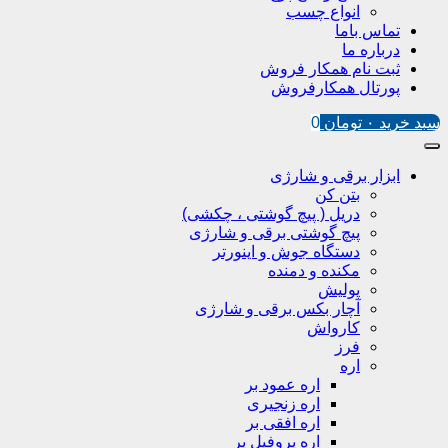
انواع چسب
تماس باما
درباره ما
ثبت نام همکار فروش
پورتال همکارفروش
سبد خرید
۰
تومان
0
ابزار برقی و شارژی
بتن کن
دریل ( پیچ گوشتی ، چکشی)
پیچ گوشتی برقی و شارژی
دستگاه جوش و اینورتر
مکنده و دمنده
پولیش
آچار بکس برقی و شارژی
کارواش
فرز
اره
اره عمود بر
اره زنجیری
اره افقی بر
اره پروفیل پر