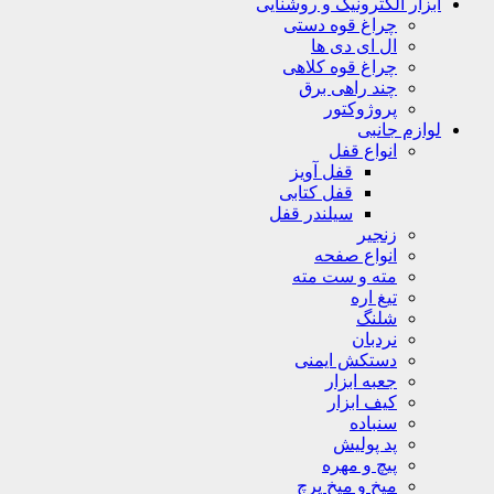
ابزار الکترونیک و روشنایی
چراغ قوه دستی
ال ای دی ها
چراغ قوه کلاهی
چند راهی برق
پروژوکتور
لوازم جانبی
انواع قفل
قفل آویز
قفل کتابی
سیلندر قفل
زنجیر
انواع صفحه
مته و ست مته
تیغ اره
شلنگ
نردبان
دستکش ایمنی
جعبه ابزار
کیف ابزار
سنباده
پد پولیش
پیچ و مهره
میخ و میخ پرچ