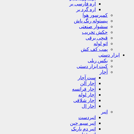
اره فارسی بر
اره گرد بر
کمپرسور هوا
پیستوله رنگ پاش
سشوار صنعتی
چکش تخریب
قیچی برقی
اتو لوله
پمپ کف کش
ابزار دستی
بکس ریلی
کیت ابزار دستی
آچار
ست آچار
آچار آلن
آچار فرانسه
آچار لوله
آچار شلاقی
آچار ال
انبر
انبردست
انبر سیم چین
انبر دم باریک