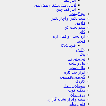
انبر قفلی
انبر آرماتوربندی و مفتول بر
انبر کف چین
پیچ گوشتی
ست بکس و آچار بکس
فازمتر
سیم لخت کن
کاتر
اره دستی و کمان اره
قیچی
قیچیpvc
چکش
پتک
تبر و تبرچه
بیل و بیلچه
ماله دستی
ابزار چند کاره
گیره و پیج دستی
کاردک
سوهان و مغار
منگنه کوب
روغن دان
سنبه و ابزار نشانه گزاری
قلم و دیلم