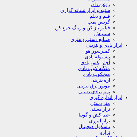
روغن دان
سنبه و ابزار نشانه گزاری
قلم و دیلم
گریس پمپ
فیلتر باز کن و رینگ جمع کن
سمپاش
صنایع دستی و هنری
ابزار بادی و بنزینی
کمپرسور هوا
پیستوله بادی
آچار بکس بادی
منگنه کوب بادی
میخکوب بادی
اره بنزینی
موتور برق بنزینی
پمپ بادی دستی
ابزار اندازه گیری
متر دستی
تراز دستی
خط کش و گونیا
تراز لیزری
باسکول دیجیتال
ترازو