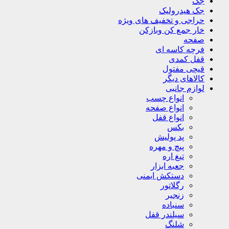
جک
جک هیدرولیک
حراجی و تخفیف های ویژه
خار جمع کن وبازکن
صفحه
فرچه کاسه ای
قفل کمدی
قیچی مفتول
کالاهای دیگر
لوازم جانبی
انواع چسب
انواع صفحه
انواع قفل
بکس
پد پولیش
پیچ و مهره
تیغ اره
جعبه ابزار
دستکش ایمنی
رگلاتور
زنجیر
سنباده
سیلندر قفل
شلنگ