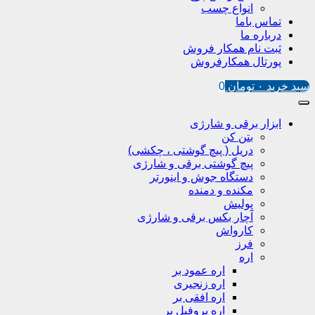
انواع چسب
تماس باما
درباره ما
ثبت نام همکار فروش
پورتال همکارفروش
سبد خرید
۰
تومان
0
ابزار برقی و شارژی
بتن کن
دریل ( پیچ گوشتی ، چکشی)
پیچ گوشتی برقی و شارژی
دستگاه جوش و اینورتر
مکنده و دمنده
پولیش
آچار بکس برقی و شارژی
کارواش
فرز
اره
اره عمود بر
اره زنجیری
اره افقی بر
اره پروفیل پر