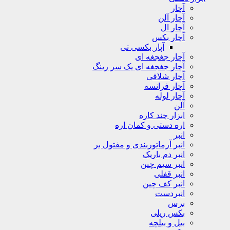
آچار
آچار آلن
آچار ال
آچار بکس
آپار بکسی تی
آچار جغجغه ای
آچار جغجغه ای یک سر رینگ
آچار شلاقی
آچار فرانسه
آچار لوله
آلن
ابزار چند کاره
اره دستی و کمان اره
انبر
انبر آرماتوربندی و مفتول بر
انبر دم باریک
انبر سیم چین
انبر قفلی
انبر کف چین
انبردست
برس
بکس ریلی
بیل و بیلچه