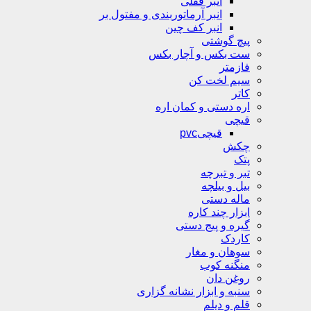
انبر قفلی
انبر آرماتوربندی و مفتول بر
انبر کف چین
پیچ گوشتی
ست بکس و آچار بکس
فازمتر
سیم لخت کن
کاتر
اره دستی و کمان اره
قیچی
قیچیpvc
چکش
پتک
تبر و تبرچه
بیل و بیلچه
ماله دستی
ابزار چند کاره
گیره و پیج دستی
کاردک
سوهان و مغار
منگنه کوب
روغن دان
سنبه و ابزار نشانه گزاری
قلم و دیلم