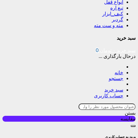
انواع قفل
تیغ اره
کیف_ابزار
گردبر
مته و ست مته
سبد خرید
سبد خرید
۰
تومان
0
درحال بارگذاری ...
خانه
جستجو
سبد خرید
حساب کاربری
بستن
مقایسه
ورود به حساب کاربری