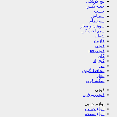
پیچ گوشتی
جعبه بکس
چسب
سمپاش
سه نظام
سوهان و مغار
سیم لخت کن
شعله
فازمتر
قیچی
قیچیpvc
کاتر
گیچ باد
متر
محافظ گوش
مغار
منگنه کوب
قیچی
قیچی ورق بر
لوازم جانبی
انواع چسب
انواع صفحه