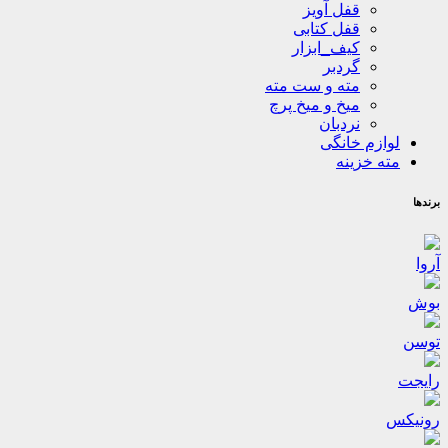
قفل آویز
قفل کتابی
کیف_ابزار
گردبر
مته و ست مته
میخ و میخ پرچ
نردبان
لوازم خانگی
مته خزینه
برندها
آروا
بوش
توسن
رایجت
رونیکس