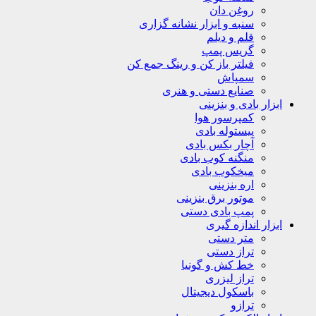
روغن دان
سنبه و ابزار نشانه گزاری
قلم و دیلم
گریس پمپ
فیلتر باز کن و رینگ جمع کن
سمپاش
صنایع دستی و هنری
ابزار بادی و بنزینی
کمپرسور هوا
پیستوله بادی
آچار بکس بادی
منگنه کوب بادی
میخکوب بادی
اره بنزینی
موتور برق بنزینی
پمپ بادی دستی
ابزار اندازه گیری
متر دستی
تراز دستی
خط کش و گونیا
تراز لیزری
باسکول دیجیتال
ترازو