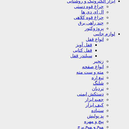
ابزار الکترونیک و روشنایی
چراغ قوه دستی
ال ای دی ها
چراغ قوه کلاهی
چند راهی برق
پروژوکتور
لوازم جانبی
انواع قفل
قفل آویز
قفل کتابی
سیلندر قفل
زنجیر
انواع صفحه
مته و ست مته
تیغ اره
شلنگ
نردبان
دستکش ایمنی
جعبه ابزار
کیف ابزار
سنباده
پد پولیش
پیچ و مهره
میخ و میخ پرچ