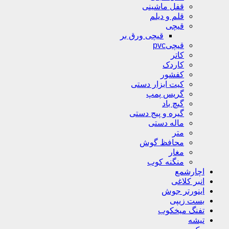
قفل ماشینی
قلم و دیلم
قیچی
قیچی ورق بر
قیچیpvc
کاتر
کاردک
کفشور
کیت ابزار دستی
گریس پمپ
گیچ باد
گیره و پیج دستی
ماله دستی
متر
محافظ گوش
مغار
منگنه کوب
اچارشمع
انبر کلاغی
اینورتر جوش
بست زیپی
تفنگ میخکوب
تیشه