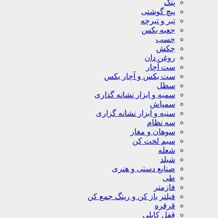
پتک
پیچ گوشتی
تبر و تبرچه
جعبه بکس
چسب
چکش
روغن دان
ست آچار
ست بکس و آچار بکس
سطل
سمبه و ابزار نشانه گذاری
سمپاش
سنبه و ابزار نشانه گزاری
سه نظام
سوهان و مغار
سیم لخت کن
شعله
شیلد
صنایع دستی و هنری
طی
فازمتر
فیلتر باز کن و رینگ جمع کن
قرقره
قفل کابلی