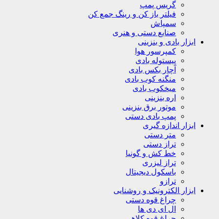
گریس پمپ
فیلتر باز کن و رینگ جمع کن
سمپاش
صنایع دستی و هنری
ابزار بادی و بنزینی
کمپرسور هوا
پیستوله بادی
آچار بکس بادی
منگنه کوب بادی
میخکوب بادی
اره بنزینی
موتور برق بنزینی
پمپ بادی دستی
ابزار اندازه گیری
متر دستی
تراز دستی
خط کش و گونیا
تراز لیزری
باسکول دیجیتال
ترازو
ابزار الکترونیک و روشنایی
چراغ قوه دستی
ال ای دی ها
چراغ قوه کلاهی