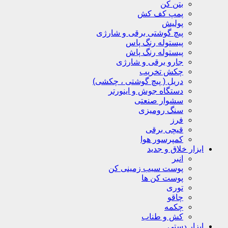
بتن کن
پمپ کف کش
پولیش
پیچ گوشتی برقی و شارژی
پیستوله رنگ پاس
پیستوله رنگ پاش
جارو برقی و شارژی
چکش تخریب
دریل ( پیچ گوشتی ، چکشی)
دستگاه جوش و اینورتر
سشوار صنعتی
سنگ رومیزی
فرز
قیچی برقی
کمپرسور هوا
ابزار خلاق و جدید
انبر
پوست سیب زمینی کن
پوست کن ها
توری
چاقو
چکمه
کش و طناب
ابزار دستی