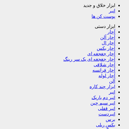
ابزار خلاق و جدید
انبر
پوست کن ها
ابزار دستی
آچار
آچار آلن
آچار ال
آچار بکس
آچار جغجغه ای
آچار جغجغه ای یک سر رینگ
آچار شلاقی
آچار فرانسه
آچار لوله
آلن
ابزار چند کاره
انبر
انبر دم باریک
انبر سیم چین
انبر قفلی
انبردست
برس
بکس ریلی