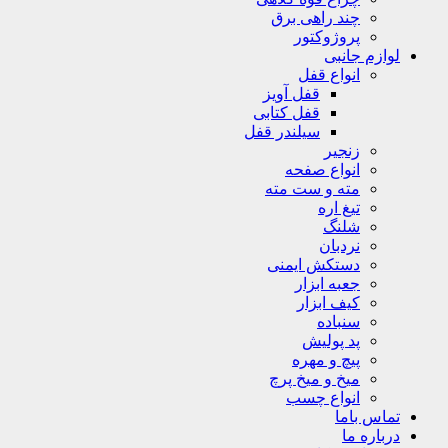
چند راهی برق
پروژوکتور
لوازم جانبی
انواع قفل
قفل آویز
قفل کتابی
سیلندر قفل
زنجیر
انواع صفحه
مته و ست مته
تیغ اره
شلنگ
نردبان
دستکش ایمنی
جعبه ابزار
کیف ابزار
سنباده
پد پولیش
پیچ و مهره
میخ و میخ پرچ
انواع چسب
تماس باما
درباره ما