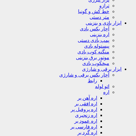
ترازو
خط کش و گونیا
متر دستی
ابزار بادی و بنزینی
آچار بکس بادی
اره بنزینی
پمپ بادی دستی
پیستوله بادی
منگنه کوب بادی
موتور برق بنزینی
میخکوب بادی
ابزار برقی و شارژی
آچار بکس برقی و شارژی
رابط
اتو لوله
اره
اره آهن بر
اره افقی بر
اره پروفیل پر
اره زنجیری
اره عمود بر
اره فارسی بر
اره گرد بر