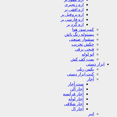
اره زنجیری
اره افقی بر
اره پروفیل پر
اره فارسی بر
اره گرد بر
کمپرسور هوا
پیستوله رنگ پاش
سشوار صنعتی
چکش تخریب
قیچی برقی
اتو لوله
پمپ کف کش
ابزار دستی
بکس ریلی
کیت ابزار دستی
آچار
ست آچار
آچار آلن
آچار فرانسه
آچار لوله
آچار شلاقی
آچار ال
انبر