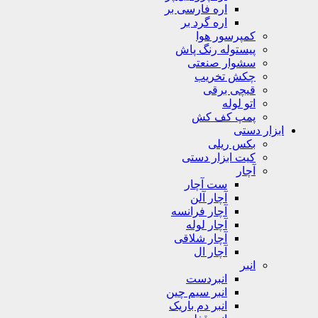
اره فارسی بر
اره گرد بر
کمپرسور هوا
پیستوله رنگ پاش
سشوار صنعتی
چکش تخریب
قیچی برقی
اتو لوله
پمپ کف کش
ابزار دستی
بکس ریلی
کیت ابزار دستی
آچار
ست آچار
آچار آلن
آچار فرانسه
آچار لوله
آچار شلاقی
آچار ال
انبر
انبردست
انبر سیم چین
انبر دم باریک