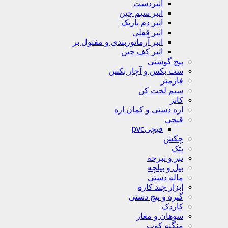
انبردست
انبر سیم چین
انبر دم باریک
انبر قفلی
انبر آرماتوربندی و مفتول بر
انبر کف چین
پیچ گوشتی
ست بکس و آچار بکس
فازمتر
سیم لخت کن
کاتر
اره دستی و کمان اره
قیچی
قیچیpvc
چکش
پتک
تبر و تبرچه
بیل و بیلچه
ماله دستی
ابزار چند کاره
گیره و پیج دستی
کاردک
سوهان و مغار
منگنه کوب