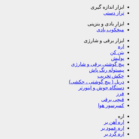
ابزار اندازه گیری
تراز دستی
ابزار بادی و بنزینی
میخکوب بادی
ابزار برقی و شارژی
اره
بتن کن
پولیش
پیچ گوشتی برقی و شارژی
پیستوله رنگ پاش
چکش تخریب
دریل ( پیچ گوشتی ، چکشی)
دستگاه جوش و اینورتر
فرز
قیچی برقی
کمپرسور هوا
اره
اره آهن بر
اره عمود بر
اره گرد بر