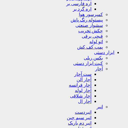
اره فارسی بر
اره گرد بر
کمپرسور هوا
پیستوله رنگ پاش
سشوار صنعتی
چکش تخریب
قیچی برقی
اتو لوله
پمپ کف کش
ابزار دستی
بکس ریلی
کیت ابزار دستی
آچار
ست آچار
آچار آلن
آچار فرانسه
آچار لوله
آچار شلاقی
آچار ال
انبر
انبردست
انبر سیم چین
انبر دم باریک