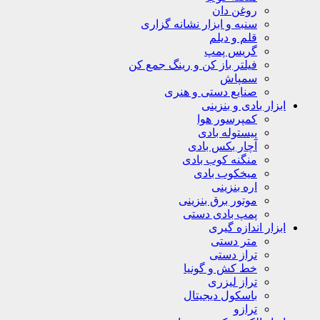
روغن دان
سنبه و ابزار نشانه گزاری
قلم و دیلم
گریس پمپ
فیلتر باز کن و رینگ جمع کن
سمپاش
صنایع دستی و هنری
ابزار بادی و بنزینی
کمپرسور هوا
پیستوله بادی
آچار بکس بادی
منگنه کوب بادی
میخکوب بادی
اره بنزینی
موتور برق بنزینی
پمپ بادی دستی
ابزار اندازه گیری
متر دستی
تراز دستی
خط کش و گونیا
تراز لیزری
باسکول دیجیتال
ترازو