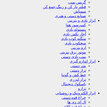
گریس پمپ
فیلتر باز کن و رینگ جمع کن
سمپاش
صنایع دستی و هنری
ابزار بادی و بنزینی
کمپرسور هوا
پیستوله بادی
آچار بکس بادی
منگنه کوب بادی
میخکوب بادی
اره بنزینی
موتور برق بنزینی
پمپ بادی دستی
ابزار اندازه گیری
متر دستی
تراز دستی
خط کش و گونیا
تراز لیزری
باسکول دیجیتال
ترازو
ابزار الکترونیک و روشنایی
چراغ قوه دستی
ال ای دی ها
چراغ قوه کلاهی