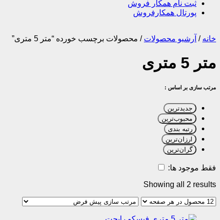
ثبت نام همکار فروش
پورتال همکارفروش
خانه
/
آرشیو محصولات
/
محصولات برچسب خورده “متر 5 متری”
متر 5 متری
مرتب سازی بر اساس :
جدیدترین
محبوب‌ترین
رتبه بندی
ارزان‌ترین
گران‌ترین
فقط موجود ها:
Showing all 2 results