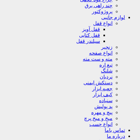
چند راهی برق
پروژوکتور
لوازم جانبی
انواع قفل
قفل آویز
قفل کتابی
سیلندر قفل
زنجیر
انواع صفحه
مته و ست مته
تیغ اره
شلنگ
نردبان
دستکش ایمنی
جعبه ابزار
کیف ابزار
سنباده
پد پولیش
پیچ و مهره
میخ و میخ پرچ
انواع چسب
تماس باما
درباره ما