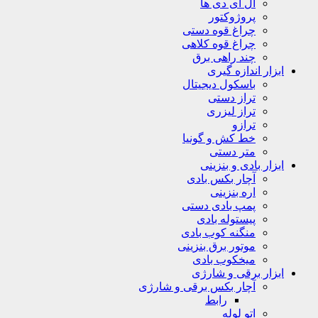
ال ای دی ها
پروژوکتور
چراغ قوه دستی
چراغ قوه کلاهی
چند راهی برق
ابزار اندازه گیری
باسکول دیجیتال
تراز دستی
تراز لیزری
ترازو
خط کش و گونیا
متر دستی
ابزار بادی و بنزینی
آچار بکس بادی
اره بنزینی
پمپ بادی دستی
پیستوله بادی
منگنه کوب بادی
موتور برق بنزینی
میخکوب بادی
ابزار برقی و شارژی
آچار بکس برقی و شارژی
رابط
اتو لوله