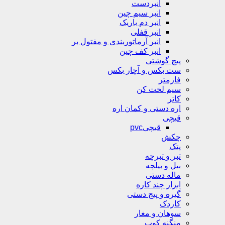
انبردست
انبر سیم چین
انبر دم باریک
انبر قفلی
انبر آرماتوربندی و مفتول بر
انبر کف چین
پیچ گوشتی
ست بکس و آچار بکس
فازمتر
سیم لخت کن
کاتر
اره دستی و کمان اره
قیچی
قیچیpvc
چکش
پتک
تبر و تبرچه
بیل و بیلچه
ماله دستی
ابزار چند کاره
گیره و پیج دستی
کاردک
سوهان و مغار
منگنه کوب