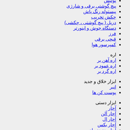
پولیش
پیچ گوشتی برقی و شارژی
پیستوله رنگ پاش
چکش تخریب
دریل ( پیچ گوشتی ، چکشی)
دستگاه جوش و اینورتر
فرز
قیچی برقی
کمپرسور هوا
اره
اره آهن بر
اره عمود بر
اره گرد بر
ابزار خلاق و جدید
انبر
پوست کن ها
ابزار دستی
آچار
آچار آلن
آچار ال
آچار بکس