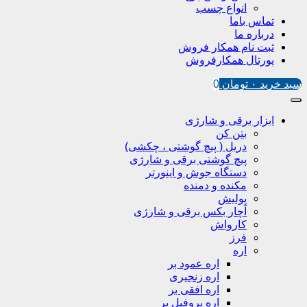
انواع چسب
تماس باما
درباره ما
ثبت نام همکار فروش
پورتال همکارفروش
سبد خرید
۰
تومان
0
ابزار برقی و شارژی
بتن کن
دریل ( پیچ گوشتی ، چکشی)
پیچ گوشتی برقی و شارژی
دستگاه جوش و اینورتر
مکنده و دمنده
پولیش
آچار بکس برقی و شارژی
کارواش
فرز
اره
اره عمود بر
اره زنجیری
اره افقی بر
اره پروفیل پر