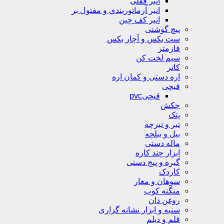
انبر قفلی
انبر آرماتوربندی و مفتول بر
انبر کف چین
پیچ گوشتی
ست بکس و آچار بکس
فازمتر
سیم لخت کن
کاتر
اره دستی و کمان اره
قیچی
قیچیpvc
چکش
پتک
تبر و تبرچه
بیل و بیلچه
ماله دستی
ابزار چند کاره
گیره و پیج دستی
کاردک
سوهان و مغار
منگنه کوب
روغن دان
سنبه و ابزار نشانه گزاری
قلم و دیلم