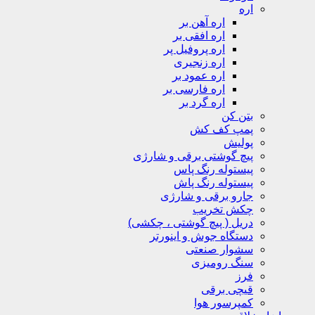
اره
اره آهن بر
اره افقی بر
اره پروفیل پر
اره زنجیری
اره عمود بر
اره فارسی بر
اره گرد بر
بتن کن
پمپ کف کش
پولیش
پیچ گوشتی برقی و شارژی
پیستوله رنگ پاس
پیستوله رنگ پاش
جارو برقی و شارژی
چکش تخریب
دریل ( پیچ گوشتی ، چکشی)
دستگاه جوش و اینورتر
سشوار صنعتی
سنگ رومیزی
فرز
قیچی برقی
کمپرسور هوا