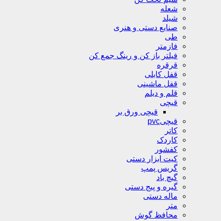
شعله
شیلد
صنایع دستی و هنری
طی
فازمتر
فیلتر باز کن و رینگ جمع کن
قرقره
قفل کابلی
قفل ماشینی
قلم و دیلم
قیچی
قیچی ورق بر
قیچیpvc
کاتر
کاردک
کفشور
کیت ابزار دستی
گریس پمپ
گیچ باد
گیره و پیج دستی
ماله دستی
متر
محافظ گوش