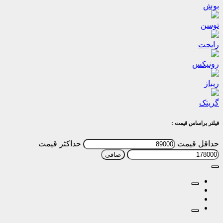
بوش
توسن
رایجت
رونیکس
ریباز
گریتک
فیلتر براساس قیمت :
حداقل قیمت
حداكثر قيمت
صافی