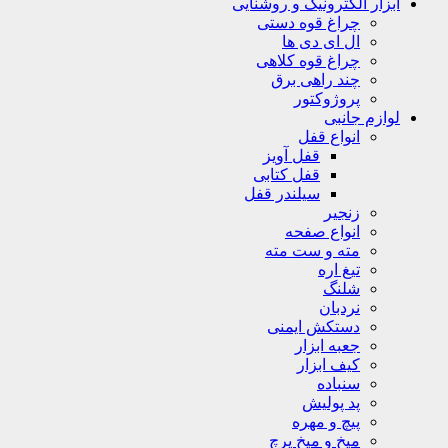
ابزار الکترونیک و روشنایی
چراغ قوه دستی
ال ای دی ها
چراغ قوه کلاهی
چند راهی برق
پروژوکتور
لوازم جانبی
انواع قفل
قفل آویز
قفل کتابی
سیلندر قفل
زنجیر
انواع صفحه
مته و ست مته
تیغ اره
شلنگ
نردبان
دستکش ایمنی
جعبه ابزار
کیف ابزار
سنباده
پد پولیش
پیچ و مهره
میخ و میخ پرچ