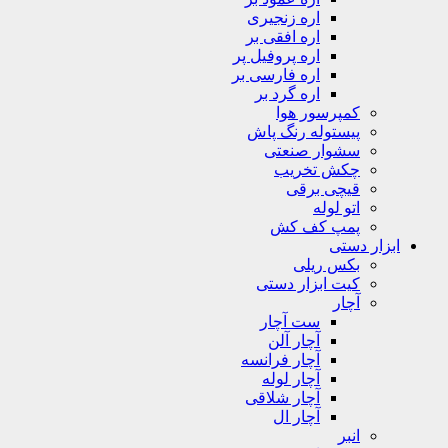
اره زنجیری
اره افقی بر
اره پروفیل پر
اره فارسی بر
اره گرد بر
کمپرسور هوا
پیستوله رنگ پاش
سشوار صنعتی
چکش تخریب
قیچی برقی
اتو لوله
پمپ کف کش
ابزار دستی
بکس ریلی
کیت ابزار دستی
آچار
ست آچار
آچار آلن
آچار فرانسه
آچار لوله
آچار شلاقی
آچار ال
انبر