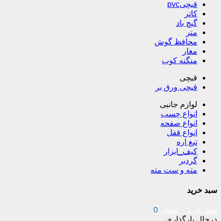
قیچیpvc
کاتر
گیچ باد
متر
محافظ گوش
مغار
منگنه کوب
قیچی
قیچی ورق بر
لوازم جانبی
انواع چسب
انواع صفحه
انواع قفل
تیغ اره
کیف_ابزار
گردبر
مته و ست مته
سبد خرید
سبد خرید
۰
تومان
0
درحال بارگذاری ...