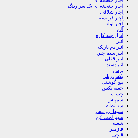
آچار جغجغه ای
آچار جغجغه ای یک سر رینگ
آچار شلاقی
آچار فرانسه
آچار لوله
آلن
ابزار چند کاره
انبر
انبر دم باریک
انبر سیم چین
انبر قفلی
انبردست
برس
بکس ریلی
پیچ گوشتی
جعبه بکس
چسب
سمپاش
سه نظام
سوهان و مغار
سیم لخت کن
شعله
فازمتر
قیچی