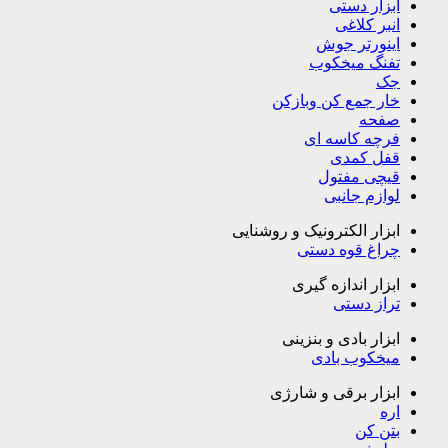
ابزار دستی
انبر کلاغی
اینورتر جوش
تفنگ میخکوب
جک
خار جمع کن وبازکن
صفحه
فرچه کاسه ای
قفل کمدی
قیچی مفتول
لوازم جانبی
ابزار الکترونیک و روشنایی
چراغ قوه دستی
ابزار اندازه گیری
تراز دستی
ابزار بادی و بنزینی
میخکوب بادی
ابزار برقی و شارژی
اره
بتن کن