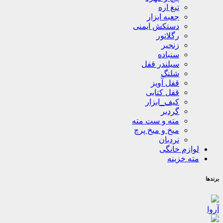
تیغ اره
جعبه ابزار
دستکش ایمنی
رگلاتور
زنجیر
سنباده
سیلندر قفل
شلنگ
قفل آویز
قفل کتابی
کیف_ابزار
گردبر
مته و ست مته
میخ و میخ پرچ
نردبان
لوازم خانگی
مته خزینه
برندها
آروا