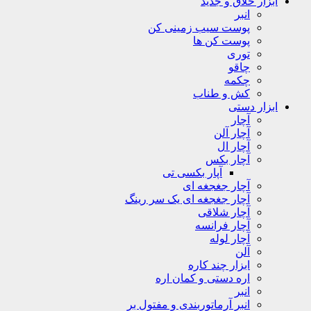
ابزار خلاق و جدید
انبر
پوست سیب زمینی کن
پوست کن ها
توری
چاقو
چکمه
کش و طناب
ابزار دستی
آچار
آچار آلن
آچار ال
آچار بکس
آپار بکسی تی
آچار جغجغه ای
آچار جغجغه ای یک سر رینگ
آچار شلاقی
آچار فرانسه
آچار لوله
آلن
ابزار چند کاره
اره دستی و کمان اره
انبر
انبر آرماتوربندی و مفتول بر