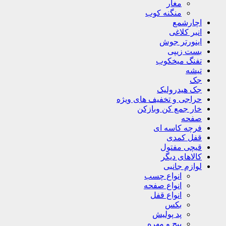
مغار
منگنه کوب
اچارشمع
انبر کلاغی
اینورتر جوش
بست زیپی
تفنگ میخکوب
تیشه
جک
جک هیدرولیک
حراجی و تخفیف های ویژه
خار جمع کن وبازکن
صفحه
فرچه کاسه ای
قفل کمدی
قیچی مفتول
کالاهای دیگر
لوازم جانبی
انواع چسب
انواع صفحه
انواع قفل
بکس
پد پولیش
پیچ و مهره