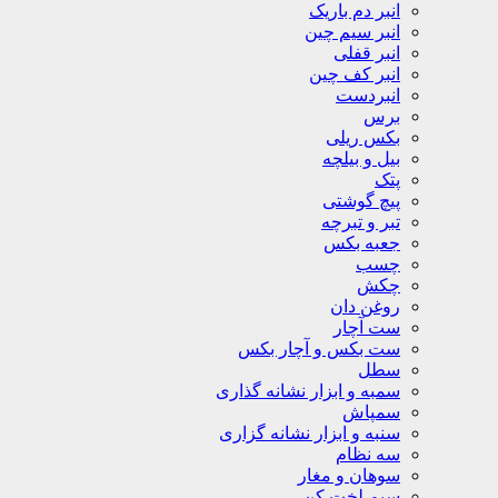
انبر دم باریک
انبر سیم چین
انبر قفلی
انبر کف چین
انبردست
برس
بکس ریلی
بیل و بیلچه
پتک
پیچ گوشتی
تبر و تبرچه
جعبه بکس
چسب
چکش
روغن دان
ست آچار
ست بکس و آچار بکس
سطل
سمبه و ابزار نشانه گذاری
سمپاش
سنبه و ابزار نشانه گزاری
سه نظام
سوهان و مغار
سیم لخت کن