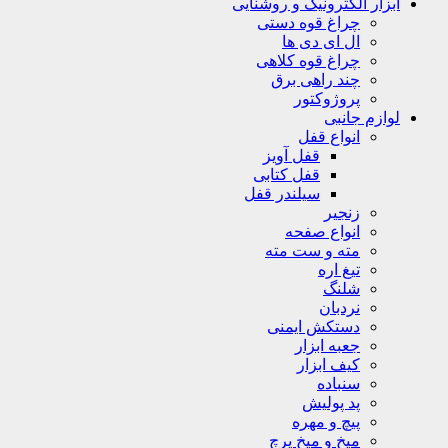
ابزار الکترونیک و روشنایی
چراغ قوه دستی
ال ای دی ها
چراغ قوه کلاهی
چند راهی برق
پروژوکتور
لوازم جانبی
انواع قفل
قفل آویز
قفل کتابی
سیلندر قفل
زنجیر
انواع صفحه
مته و ست مته
تیغ اره
شلنگ
نردبان
دستکش ایمنی
جعبه ابزار
کیف ابزار
سنباده
پد پولیش
پیچ و مهره
میخ و میخ پرچ