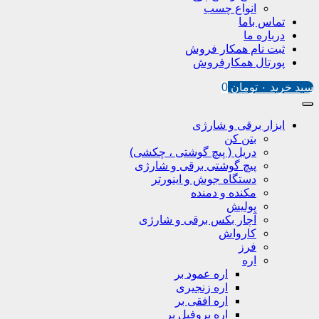
انواع چسب
تماس باما
درباره ما
ثبت نام همکار فروش
پورتال همکارفروش
سبد خرید
۰
تومان
0
ابزار برقی و شارژی
بتن کن
دریل ( پیچ گوشتی ، چکشی)
پیچ گوشتی برقی و شارژی
دستگاه جوش و اینورتر
مکنده و دمنده
پولیش
آچار بکس برقی و شارژی
کارواش
فرز
اره
اره عمود بر
اره زنجیری
اره افقی بر
اره پروفیل پر