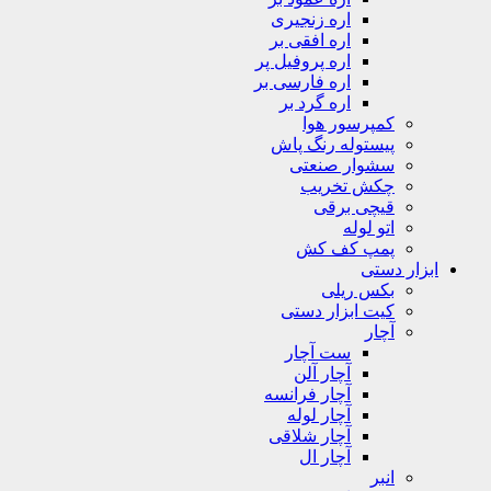
اره زنجیری
اره افقی بر
اره پروفیل پر
اره فارسی بر
اره گرد بر
کمپرسور هوا
پیستوله رنگ پاش
سشوار صنعتی
چکش تخریب
قیچی برقی
اتو لوله
پمپ کف کش
ابزار دستی
بکس ریلی
کیت ابزار دستی
آچار
ست آچار
آچار آلن
آچار فرانسه
آچار لوله
آچار شلاقی
آچار ال
انبر