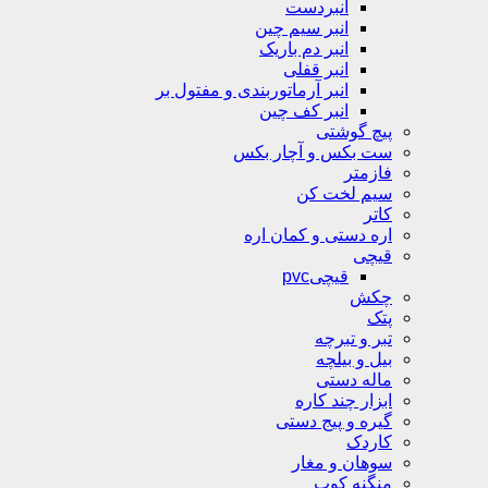
انبردست
انبر سیم چین
انبر دم باریک
انبر قفلی
انبر آرماتوربندی و مفتول بر
انبر کف چین
پیچ گوشتی
ست بکس و آچار بکس
فازمتر
سیم لخت کن
کاتر
اره دستی و کمان اره
قیچی
قیچیpvc
چکش
پتک
تبر و تبرچه
بیل و بیلچه
ماله دستی
ابزار چند کاره
گیره و پیج دستی
کاردک
سوهان و مغار
منگنه کوب