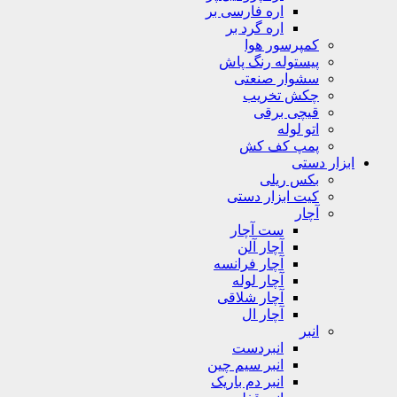
اره فارسی بر
اره گرد بر
کمپرسور هوا
پیستوله رنگ پاش
سشوار صنعتی
چکش تخریب
قیچی برقی
اتو لوله
پمپ کف کش
ابزار دستی
بکس ریلی
کیت ابزار دستی
آچار
ست آچار
آچار آلن
آچار فرانسه
آچار لوله
آچار شلاقی
آچار ال
انبر
انبردست
انبر سیم چین
انبر دم باریک