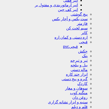
انبر قفلی
انبر آرماتوربندی و مفتول بر
انبر کف چین
پیچ گوشتی
ست بکس و آچار بکس
فازمتر
سیم لخت کن
کاتر
اره دستی و کمان اره
قیچی
قیچیpvc
چکش
پتک
تبر و تبرچه
بیل و بیلچه
ماله دستی
ابزار چند کاره
گیره و پیج دستی
کاردک
سوهان و مغار
منگنه کوب
روغن دان
سنبه و ابزار نشانه گزاری
قلم و دیلم