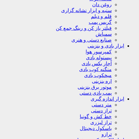
روغن دان
سنبه و ابزار نشانه گزاری
قلم و دیلم
گریس پمپ
فیلتر باز کن و رینگ جمع کن
سمپاش
صنایع دستی و هنری
ابزار بادی و بنزینی
کمپرسور هوا
پیستوله بادی
آچار بکس بادی
منگنه کوب بادی
میخکوب بادی
اره بنزینی
موتور برق بنزینی
پمپ بادی دستی
ابزار اندازه گیری
متر دستی
تراز دستی
خط کش و گونیا
تراز لیزری
باسکول دیجیتال
ترازو