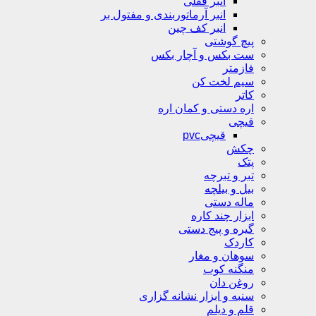
انبر قفلی
انبر آرماتوربندی و مفتول بر
انبر کف چین
پیچ گوشتی
ست بکس و آچار بکس
فازمتر
سیم لخت کن
کاتر
اره دستی و کمان اره
قیچی
قیچیpvc
چکش
پتک
تبر و تبرچه
بیل و بیلچه
ماله دستی
ابزار چند کاره
گیره و پیج دستی
کاردک
سوهان و مغار
منگنه کوب
روغن دان
سنبه و ابزار نشانه گزاری
قلم و دیلم