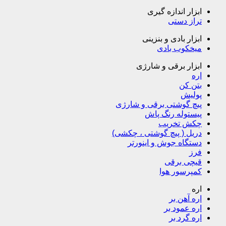
ابزار اندازه گیری
تراز دستی
ابزار بادی و بنزینی
میخکوب بادی
ابزار برقی و شارژی
اره
بتن کن
پولیش
پیچ گوشتی برقی و شارژی
پیستوله رنگ پاش
چکش تخریب
دریل ( پیچ گوشتی ، چکشی)
دستگاه جوش و اینورتر
فرز
قیچی برقی
کمپرسور هوا
اره
اره آهن بر
اره عمود بر
اره گرد بر