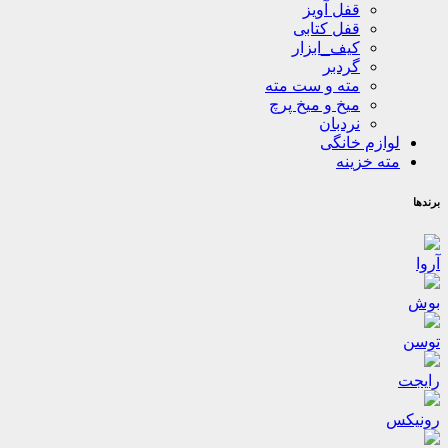
قفل آویز
قفل کتابی
کیف_ابزار
گردبر
مته و ست مته
میخ و میخ پرچ
نردبان
لوازم خانگی
مته خزینه
برندها
آروا
بوش
توسن
رایجت
رونیکس