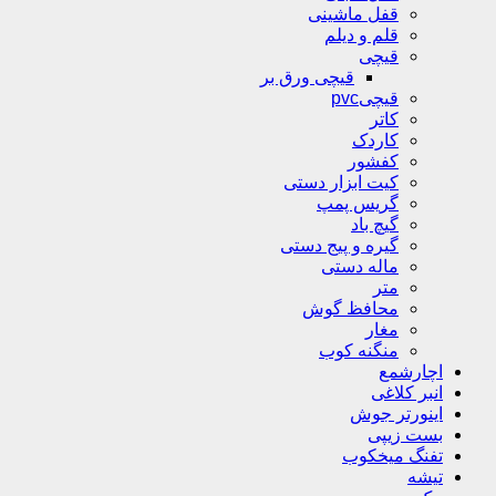
قفل ماشینی
قلم و دیلم
قیچی
قیچی ورق بر
قیچیpvc
کاتر
کاردک
کفشور
کیت ابزار دستی
گریس پمپ
گیچ باد
گیره و پیج دستی
ماله دستی
متر
محافظ گوش
مغار
منگنه کوب
اچارشمع
انبر کلاغی
اینورتر جوش
بست زیپی
تفنگ میخکوب
تیشه