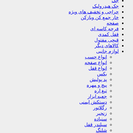
جک
جک هیدرولیک
حراجی و تخفیف های ویژه
خار جمع کن وبازکن
صفحه
فرچه کاسه ای
قفل کمدی
قیچی مفتول
کالاهای دیگر
لوازم جانبی
انواع چسب
انواع صفحه
انواع قفل
بکس
پد پولیش
پیچ و مهره
تیغ اره
جعبه ابزار
دستکش ایمنی
رگلاتور
زنجیر
سنباده
سیلندر قفل
شلنگ