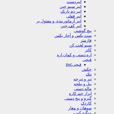
انبردست
انبر سیم چین
انبر دم باریک
انبر قفلی
انبر آرماتوربندی و مفتول بر
انبر کف چین
پیچ گوشتی
ست بکس و آچار بکس
فازمتر
سیم لخت کن
کاتر
اره دستی و کمان اره
قیچی
قیچیpvc
چکش
پتک
تبر و تبرچه
بیل و بیلچه
ماله دستی
ابزار چند کاره
گیره و پیج دستی
کاردک
سوهان و مغار
منگنه کوب