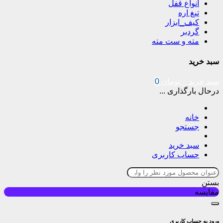
انواع قفل
تیغ اره
کیف_ابزار
گردبر
مته و ست مته
سبد خرید
سبد خرید
۰
تومان
0
درحال بارگذاری ...
خانه
جستجو
سبد خرید
حساب کاربری
بستن
مقایسه
ورود به حساب کاربری