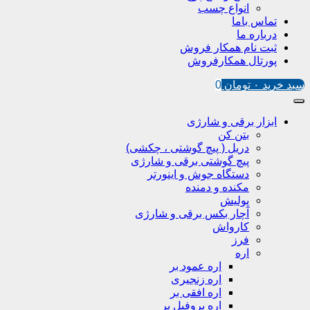
انواع چسب
تماس باما
درباره ما
ثبت نام همکار فروش
پورتال همکارفروش
سبد خرید
۰
تومان
0
ابزار برقی و شارژی
بتن کن
دریل ( پیچ گوشتی ، چکشی)
پیچ گوشتی برقی و شارژی
دستگاه جوش و اینورتر
مکنده و دمنده
پولیش
آچار بکس برقی و شارژی
کارواش
فرز
اره
اره عمود بر
اره زنجیری
اره افقی بر
اره پروفیل پر