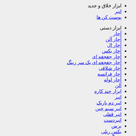
ابزار خلاق و جدید
انبر
پوست کن ها
ابزار دستی
آچار
آچار آلن
آچار ال
آچار بکس
آچار جغجغه ای
آچار جغجغه ای یک سر رینگ
آچار شلاقی
آچار فرانسه
آچار لوله
آلن
ابزار چند کاره
انبر
انبر دم باریک
انبر سیم چین
انبر قفلی
انبردست
برس
بکس ریلی