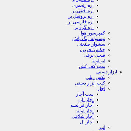
اره زنجیری
اره افقی بر
اره پروفیل پر
اره فارسی بر
اره گرد بر
کمپرسور هوا
پیستوله رنگ پاش
سشوار صنعتی
چکش تخریب
قیچی برقی
اتو لوله
پمپ کف کش
ابزار دستی
بکس ریلی
کیت ابزار دستی
آچار
ست آچار
آچار آلن
آچار فرانسه
آچار لوله
آچار شلاقی
آچار ال
انبر