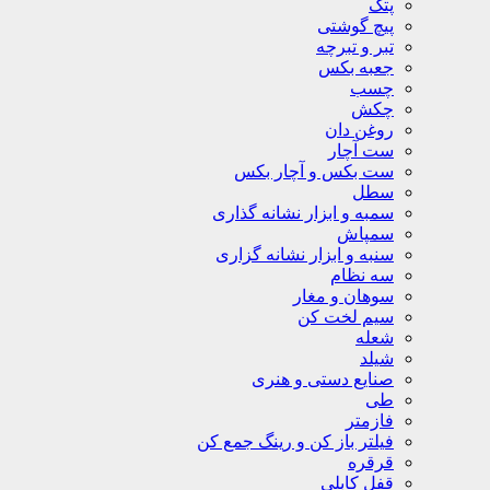
پتک
پیچ گوشتی
تبر و تبرچه
جعبه بکس
چسب
چکش
روغن دان
ست آچار
ست بکس و آچار بکس
سطل
سمبه و ابزار نشانه گذاری
سمپاش
سنبه و ابزار نشانه گزاری
سه نظام
سوهان و مغار
سیم لخت کن
شعله
شیلد
صنایع دستی و هنری
طی
فازمتر
فیلتر باز کن و رینگ جمع کن
قرقره
قفل کابلی