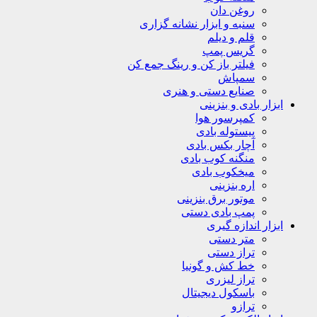
روغن دان
سنبه و ابزار نشانه گزاری
قلم و دیلم
گریس پمپ
فیلتر باز کن و رینگ جمع کن
سمپاش
صنایع دستی و هنری
ابزار بادی و بنزینی
کمپرسور هوا
پیستوله بادی
آچار بکس بادی
منگنه کوب بادی
میخکوب بادی
اره بنزینی
موتور برق بنزینی
پمپ بادی دستی
ابزار اندازه گیری
متر دستی
تراز دستی
خط کش و گونیا
تراز لیزری
باسکول دیجیتال
ترازو