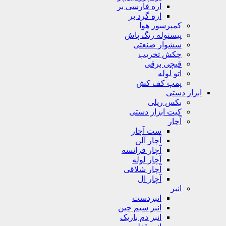
اره فارسی بر
اره گرد بر
کمپرسور هوا
پیستوله رنگ پاش
سشوار صنعتی
چکش تخریب
قیچی برقی
اتو لوله
پمپ کف کش
ابزار دستی
بکس ریلی
کیت ابزار دستی
آچار
ست آچار
آچار آلن
آچار فرانسه
آچار لوله
آچار شلاقی
آچار ال
انبر
انبردست
انبر سیم چین
انبر دم باریک