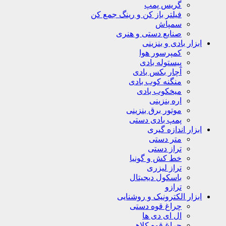
گریس پمپ
فیلتر باز کن و رینگ جمع کن
سمپاش
صنایع دستی و هنری
ابزار بادی و بنزینی
کمپرسور هوا
پیستوله بادی
آچار بکس بادی
منگنه کوب بادی
میخکوب بادی
اره بنزینی
موتور برق بنزینی
پمپ بادی دستی
ابزار اندازه گیری
متر دستی
تراز دستی
خط کش و گونیا
تراز لیزری
باسکول دیجیتال
ترازو
ابزار الکترونیک و روشنایی
چراغ قوه دستی
ال ای دی ها
چراغ قوه کلاهی