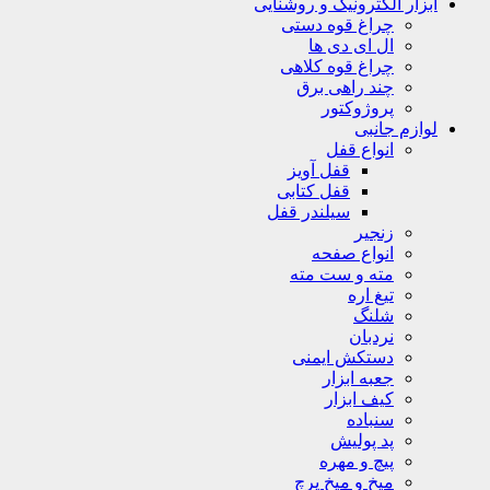
ابزار الکترونیک و روشنایی
چراغ قوه دستی
ال ای دی ها
چراغ قوه کلاهی
چند راهی برق
پروژوکتور
لوازم جانبی
انواع قفل
قفل آویز
قفل کتابی
سیلندر قفل
زنجیر
انواع صفحه
مته و ست مته
تیغ اره
شلنگ
نردبان
دستکش ایمنی
جعبه ابزار
کیف ابزار
سنباده
پد پولیش
پیچ و مهره
میخ و میخ پرچ