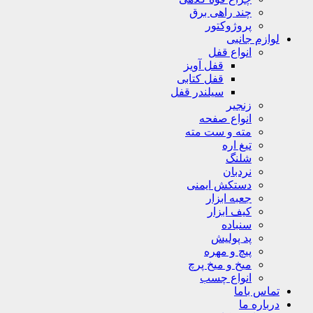
چند راهی برق
پروژوکتور
لوازم جانبی
انواع قفل
قفل آویز
قفل کتابی
سیلندر قفل
زنجیر
انواع صفحه
مته و ست مته
تیغ اره
شلنگ
نردبان
دستکش ایمنی
جعبه ابزار
کیف ابزار
سنباده
پد پولیش
پیچ و مهره
میخ و میخ پرچ
انواع چسب
تماس باما
درباره ما