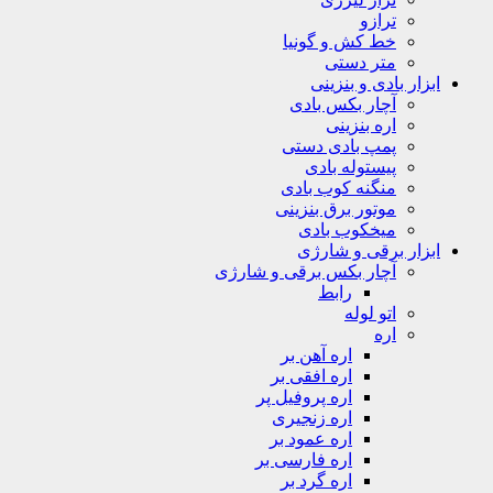
ترازو
خط کش و گونیا
متر دستی
ابزار بادی و بنزینی
آچار بکس بادی
اره بنزینی
پمپ بادی دستی
پیستوله بادی
منگنه کوب بادی
موتور برق بنزینی
میخکوب بادی
ابزار برقی و شارژی
آچار بکس برقی و شارژی
رابط
اتو لوله
اره
اره آهن بر
اره افقی بر
اره پروفیل پر
اره زنجیری
اره عمود بر
اره فارسی بر
اره گرد بر