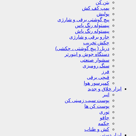
بتن کن
پمپ کف کش
پولیش
پیچ گوشتی برقی و شارژی
پیستوله رنگ پاس
پیستوله رنگ پاش
جارو برقی و شارژی
چکش تخریب
دریل ( پیچ گوشتی ، چکشی)
دستگاه جوش و اینورتر
سشوار صنعتی
سنگ رومیزی
فرز
قیچی برقی
کمپرسور هوا
ابزار خلاق و جدید
انبر
پوست سیب زمینی کن
پوست کن ها
توری
چاقو
چکمه
کش و طناب
ابزار دستی