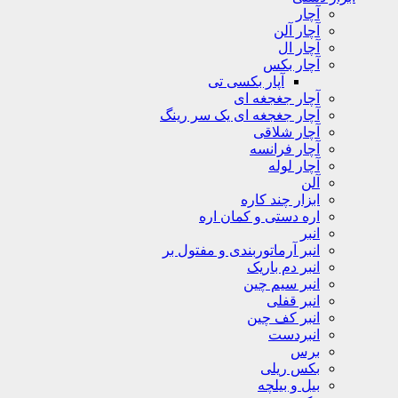
آچار
آچار آلن
آچار ال
آچار بکس
آپار بکسی تی
آچار جغجغه ای
آچار جغجغه ای یک سر رینگ
آچار شلاقی
آچار فرانسه
آچار لوله
آلن
ابزار چند کاره
اره دستی و کمان اره
انبر
انبر آرماتوربندی و مفتول بر
انبر دم باریک
انبر سیم چین
انبر قفلی
انبر کف چین
انبردست
برس
بکس ریلی
بیل و بیلچه