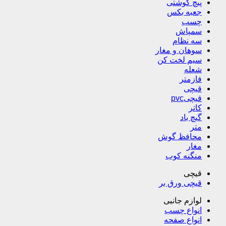
پیچ گوشتی
جعبه بکس
چسب
سمپاش
سه نظام
سوهان و مغار
سیم لخت کن
شعله
فازمتر
قیچی
قیچیpvc
کاتر
گیچ باد
متر
محافظ گوش
مغار
منگنه کوب
قیچی
قیچی ورق بر
لوازم جانبی
انواع چسب
انواع صفحه