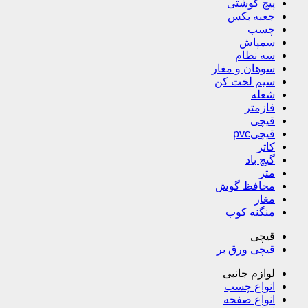
پیچ گوشتی
جعبه بکس
چسب
سمپاش
سه نظام
سوهان و مغار
سیم لخت کن
شعله
فازمتر
قیچی
قیچیpvc
کاتر
گیچ باد
متر
محافظ گوش
مغار
منگنه کوب
قیچی
قیچی ورق بر
لوازم جانبی
انواع چسب
انواع صفحه