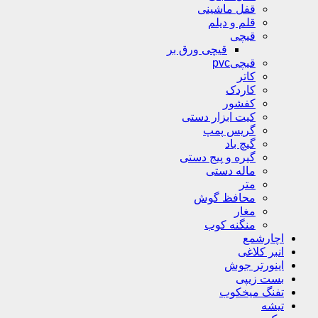
قفل ماشینی
قلم و دیلم
قیچی
قیچی ورق بر
قیچیpvc
کاتر
کاردک
کفشور
کیت ابزار دستی
گریس پمپ
گیچ باد
گیره و پیج دستی
ماله دستی
متر
محافظ گوش
مغار
منگنه کوب
اچارشمع
انبر کلاغی
اینورتر جوش
بست زیپی
تفنگ میخکوب
تیشه