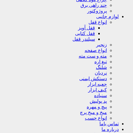
چند راهی برق
پروژوکتور
لوازم جانبی
انواع قفل
قفل آویز
قفل کتابی
سیلندر قفل
زنجیر
انواع صفحه
مته و ست مته
تیغ اره
شلنگ
نردبان
دستکش ایمنی
جعبه ابزار
کیف ابزار
سنباده
پد پولیش
پیچ و مهره
میخ و میخ پرچ
انواع چسب
تماس باما
درباره ما