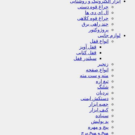
ابزار الکترونیک و روشنایی
چراغ قوه دستی
ال ای دی ها
چراغ قوه کلاهی
چند راهی برق
پروژوکتور
لوازم جانبی
انواع قفل
قفل آویز
قفل کتابی
سیلندر قفل
زنجیر
انواع صفحه
مته و ست مته
تیغ اره
شلنگ
نردبان
دستکش ایمنی
جعبه ابزار
کیف ابزار
سنباده
پد پولیش
پیچ و مهره
میخ و میخ پرچ