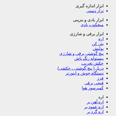
ابزار اندازه گیری
تراز دستی
ابزار بادی و بنزینی
میخکوب بادی
ابزار برقی و شارژی
اره
بتن کن
پولیش
پیچ گوشتی برقی و شارژی
پیستوله رنگ پاش
چکش تخریب
دریل ( پیچ گوشتی ، چکشی)
دستگاه جوش و اینورتر
فرز
قیچی برقی
کمپرسور هوا
اره
اره آهن بر
اره عمود بر
اره گرد بر