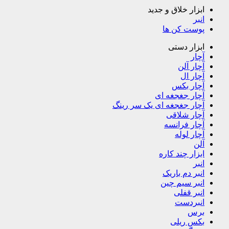
ابزار خلاق و جدید
انبر
پوست کن ها
ابزار دستی
آچار
آچار آلن
آچار ال
آچار بکس
آچار جغجغه ای
آچار جغجغه ای یک سر رینگ
آچار شلاقی
آچار فرانسه
آچار لوله
آلن
ابزار چند کاره
انبر
انبر دم باریک
انبر سیم چین
انبر قفلی
انبردست
برس
بکس ریلی