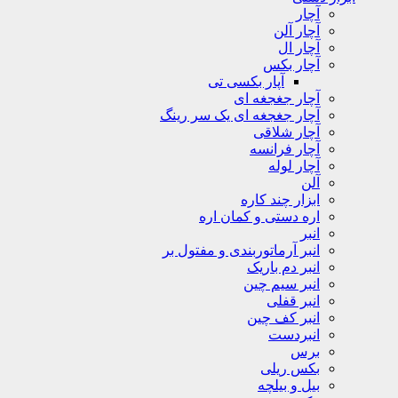
آچار
آچار آلن
آچار ال
آچار بکس
آپار بکسی تی
آچار جغجغه ای
آچار جغجغه ای یک سر رینگ
آچار شلاقی
آچار فرانسه
آچار لوله
آلن
ابزار چند کاره
اره دستی و کمان اره
انبر
انبر آرماتوربندی و مفتول بر
انبر دم باریک
انبر سیم چین
انبر قفلی
انبر کف چین
انبردست
برس
بکس ریلی
بیل و بیلچه