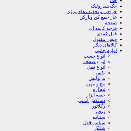
جک
جک هیدرولیک
حراجی و تخفیف های ویژه
خار جمع کن وبازکن
صفحه
فرچه کاسه ای
قفل کمدی
قیچی مفتول
کالاهای دیگر
لوازم جانبی
انواع چسب
انواع صفحه
انواع قفل
بکس
پد پولیش
پیچ و مهره
تیغ اره
جعبه ابزار
دستکش ایمنی
رگلاتور
زنجیر
سنباده
سیلندر قفل
شلنگ