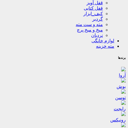
قفل آویز
قفل کتابی
کیف_ابزار
گردبر
مته و ست مته
میخ و میخ پرچ
نردبان
لوازم خانگی
مته خزینه
برندها
آروا
بوش
توسن
رایجت
رونیکس