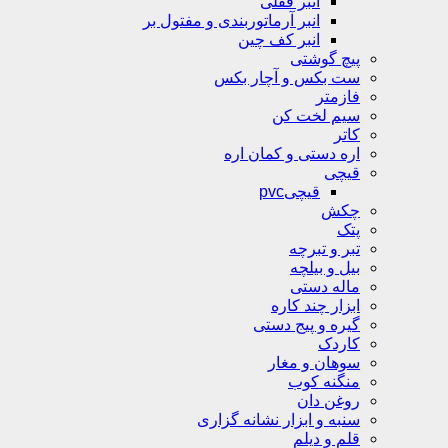
انبر قفلی
انبر آرماتوربندی و مفتول بر
انبر کف چین
پیچ گوشتی
ست بکس و آچار بکس
فازمتر
سیم لخت کن
کاتر
اره دستی و کمان اره
قیچی
قیچیpvc
چکش
پتک
تبر و تبرچه
بیل و بیلچه
ماله دستی
ابزار چند کاره
گیره و پیج دستی
کاردک
سوهان و مغار
منگنه کوب
روغن دان
سنبه و ابزار نشانه گزاری
قلم و دیلم