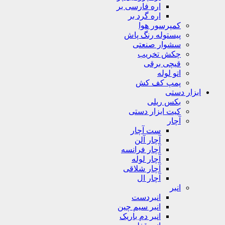
اره فارسی بر
اره گرد بر
کمپرسور هوا
پیستوله رنگ پاش
سشوار صنعتی
چکش تخریب
قیچی برقی
اتو لوله
پمپ کف کش
ابزار دستی
بکس ریلی
کیت ابزار دستی
آچار
ست آچار
آچار آلن
آچار فرانسه
آچار لوله
آچار شلاقی
آچار ال
انبر
انبردست
انبر سیم چین
انبر دم باریک