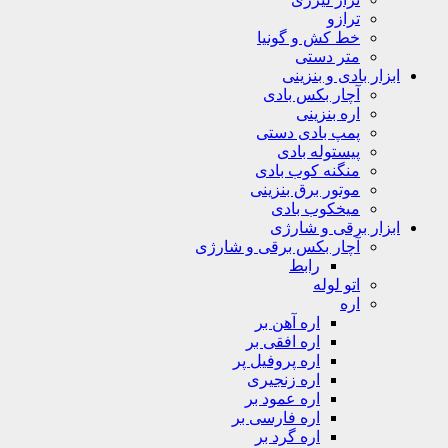
ترازو
خط کش و گونیا
متر دستی
ابزار بادی و بنزینی
آچار بکس بادی
اره بنزینی
پمپ بادی دستی
پیستوله بادی
منگنه کوب بادی
موتور برق بنزینی
میخکوب بادی
ابزار برقی و شارژی
آچار بکس برقی و شارژی
رابط
اتو لوله
اره
اره آهن بر
اره افقی بر
اره پروفیل پر
اره زنجیری
اره عمود بر
اره فارسی بر
اره گرد بر