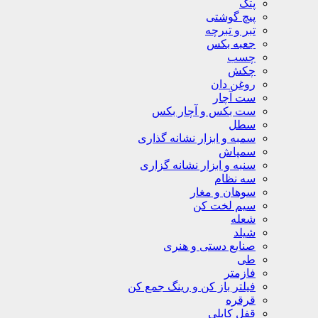
پتک
پیچ گوشتی
تبر و تبرچه
جعبه بکس
چسب
چکش
روغن دان
ست آچار
ست بکس و آچار بکس
سطل
سمبه و ابزار نشانه گذاری
سمپاش
سنبه و ابزار نشانه گزاری
سه نظام
سوهان و مغار
سیم لخت کن
شعله
شیلد
صنایع دستی و هنری
طی
فازمتر
فیلتر باز کن و رینگ جمع کن
قرقره
قفل کابلی