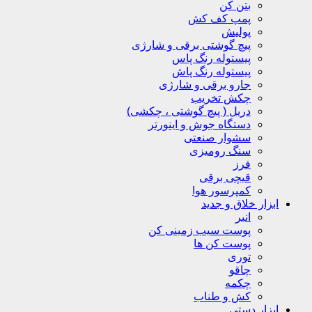
بتن کن
پمپ کف کش
پولیش
پیچ گوشتی برقی و شارژی
پیستوله رنگ پاس
پیستوله رنگ پاش
جارو برقی و شارژی
چکش تخریب
دریل ( پیچ گوشتی ، چکشی)
دستگاه جوش و اینورتر
سشوار صنعتی
سنگ رومیزی
فرز
قیچی برقی
کمپرسور هوا
ابزار خلاق و جدید
انبر
پوست سیب زمینی کن
پوست کن ها
توری
چاقو
چکمه
کش و طناب
ابزار دستی