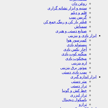
روغن دان
سنبه و ابزار نشانه گزاری
قلم و دیلم
گریس پمپ
فیلتر باز کن و رینگ جمع کن
سمپاش
صنایع دستی و هنری
ابزار بادی و بنزینی
کمپرسور هوا
پیستوله بادی
آچار بکس بادی
منگنه کوب بادی
میخکوب بادی
اره بنزینی
موتور برق بنزینی
پمپ بادی دستی
ابزار اندازه گیری
متر دستی
تراز دستی
خط کش و گونیا
تراز لیزری
باسکول دیجیتال
ترازو