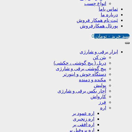
انواع چسب
تماس باما
درباره ما
ثبت نام همکار فروش
پورتال همکارفروش
سبد خرید
۰
تومان
0
ابزار برقی و شارژی
بتن کن
دریل ( پیچ گوشتی ، چکشی)
پیچ گوشتی برقی و شارژی
دستگاه جوش و اینورتر
مکنده و دمنده
پولیش
آچار بکس برقی و شارژی
کارواش
فرز
اره
اره عمود بر
اره زنجیری
اره افقی بر
اره پروفیل پر