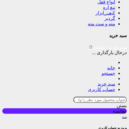
انواع قفل
تیغ اره
کیف_ابزار
گردبر
مته و ست مته
سبد خرید
سبد خرید
۰
تومان
0
درحال بارگذاری ...
خانه
جستجو
سبد خرید
حساب کاربری
بستن
مقایسه
ورود به حساب کاربری