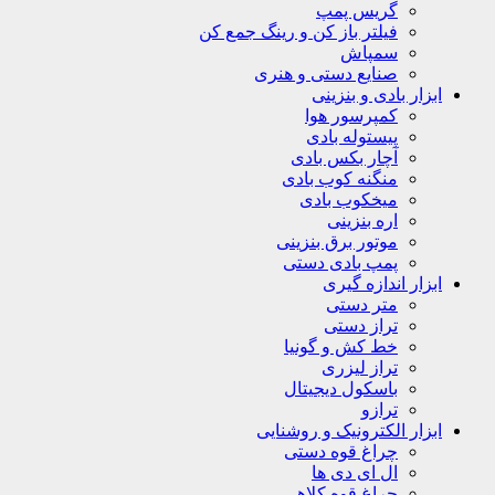
گریس پمپ
فیلتر باز کن و رینگ جمع کن
سمپاش
صنایع دستی و هنری
ابزار بادی و بنزینی
کمپرسور هوا
پیستوله بادی
آچار بکس بادی
منگنه کوب بادی
میخکوب بادی
اره بنزینی
موتور برق بنزینی
پمپ بادی دستی
ابزار اندازه گیری
متر دستی
تراز دستی
خط کش و گونیا
تراز لیزری
باسکول دیجیتال
ترازو
ابزار الکترونیک و روشنایی
چراغ قوه دستی
ال ای دی ها
چراغ قوه کلاهی