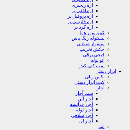
اره زنجیری
اره افقی بر
اره پروفیل پر
اره فارسی بر
اره گرد بر
کمپرسور هوا
پیستوله رنگ پاش
سشوار صنعتی
چکش تخریب
قیچی برقی
اتو لوله
پمپ کف کش
ابزار دستی
بکس ریلی
کیت ابزار دستی
آچار
ست آچار
آچار آلن
آچار فرانسه
آچار لوله
آچار شلاقی
آچار ال
انبر