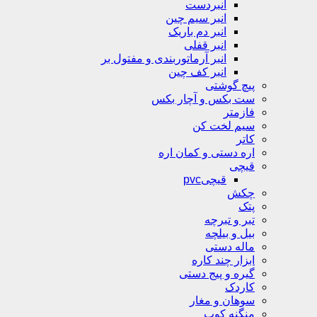
انبردست
انبر سیم چین
انبر دم باریک
انبر قفلی
انبر آرماتوربندی و مفتول بر
انبر کف چین
پیچ گوشتی
ست بکس و آچار بکس
فازمتر
سیم لخت کن
کاتر
اره دستی و کمان اره
قیچی
قیچیpvc
چکش
پتک
تبر و تبرچه
بیل و بیلچه
ماله دستی
ابزار چند کاره
گیره و پیج دستی
کاردک
سوهان و مغار
منگنه کوب