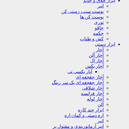
ابزار خلاق و جدید
انبر
پوست سیب زمینی کن
پوست کن ها
توری
چاقو
چکمه
کش و طناب
ابزار دستی
آچار
آچار آلن
آچار ال
آچار بکس
آپار بکسی تی
آچار جغجغه ای
آچار جغجغه ای یک سر رینگ
آچار شلاقی
آچار فرانسه
آچار لوله
آلن
ابزار چند کاره
اره دستی و کمان اره
انبر
انبر آرماتوربندی و مفتول بر