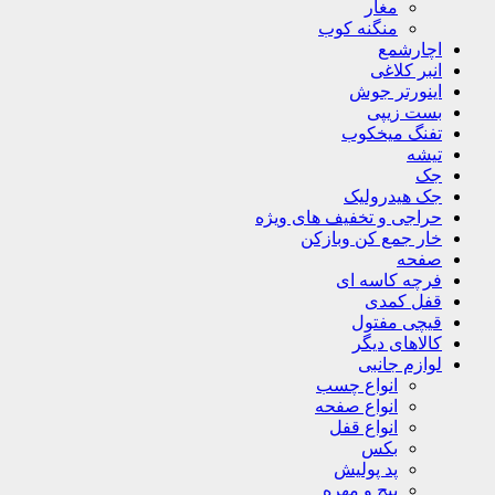
مغار
منگنه کوب
اچارشمع
انبر کلاغی
اینورتر جوش
بست زیپی
تفنگ میخکوب
تیشه
جک
جک هیدرولیک
حراجی و تخفیف های ویژه
خار جمع کن وبازکن
صفحه
فرچه کاسه ای
قفل کمدی
قیچی مفتول
کالاهای دیگر
لوازم جانبی
انواع چسب
انواع صفحه
انواع قفل
بکس
پد پولیش
پیچ و مهره