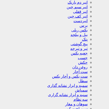
انبر دم باریک
انبر سیم چین
انبر قفلی
انبر کف چین
انبردست
برس
بکس ریلی
بیل و بیلچه
پتک
پیچ گوشتی
تبر و تبرچه
جعبه بکس
چسب
چکش
روغن دان
ست آچار
ست بکس و آچار بکس
سطل
سمبه و ابزار نشانه گذاری
سمپاش
سنبه و ابزار نشانه گزاری
سه نظام
سوهان و مغار
سیم لخت کن