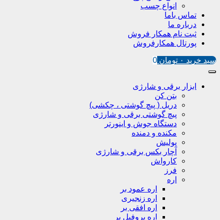
انواع چسب
تماس باما
درباره ما
ثبت نام همکار فروش
پورتال همکارفروش
سبد خرید
۰
تومان
0
ابزار برقی و شارژی
بتن کن
دریل ( پیچ گوشتی ، چکشی)
پیچ گوشتی برقی و شارژی
دستگاه جوش و اینورتر
مکنده و دمنده
پولیش
آچار بکس برقی و شارژی
کارواش
فرز
اره
اره عمود بر
اره زنجیری
اره افقی بر
اره پروفیل پر