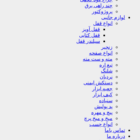
چند راهی برق
پروژوکتور
لوازم جانبی
انواع قفل
قفل آویز
قفل کتابی
سیلندر قفل
زنجیر
انواع صفحه
مته و ست مته
تیغ اره
شلنگ
نردبان
دستکش ایمنی
جعبه ابزار
کیف ابزار
سنباده
پد پولیش
پیچ و مهره
میخ و میخ پرچ
انواع چسب
تماس باما
درباره ما