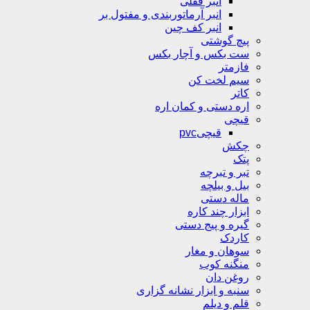
انبر قفلی
انبر آرماتوربندی و مفتول بر
انبر کف چین
پیچ گوشتی
ست بکس و آچار بکس
فازمتر
سیم لخت کن
کاتر
اره دستی و کمان اره
قیچی
قیچیpvc
چکش
پتک
تبر و تبرچه
بیل و بیلچه
ماله دستی
ابزار چند کاره
گیره و پیج دستی
کاردک
سوهان و مغار
منگنه کوب
روغن دان
سنبه و ابزار نشانه گزاری
قلم و دیلم