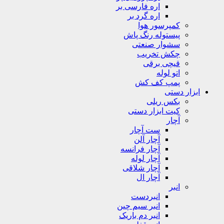
اره فارسی بر
اره گرد بر
کمپرسور هوا
پیستوله رنگ پاش
سشوار صنعتی
چکش تخریب
قیچی برقی
اتو لوله
پمپ کف کش
ابزار دستی
بکس ریلی
کیت ابزار دستی
آچار
ست آچار
آچار آلن
آچار فرانسه
آچار لوله
آچار شلاقی
آچار ال
انبر
انبردست
انبر سیم چین
انبر دم باریک