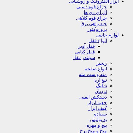
ابزار الکترونیک و روشنایی
چراغ قوه دستی
ال ای دی ها
چراغ قوه کلاهی
چند راهی برق
پروژوکتور
لوازم جانبی
انواع قفل
قفل آویز
قفل کتابی
سیلندر قفل
زنجیر
انواع صفحه
مته و ست مته
تیغ اره
شلنگ
نردبان
دستکش ایمنی
جعبه ابزار
کیف ابزار
سنباده
پد پولیش
پیچ و مهره
میخ و میخ پرچ