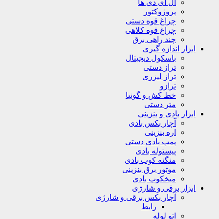
ال ای دی ها
پروژوکتور
چراغ قوه دستی
چراغ قوه کلاهی
چند راهی برق
ابزار اندازه گیری
باسکول دیجیتال
تراز دستی
تراز لیزری
ترازو
خط کش و گونیا
متر دستی
ابزار بادی و بنزینی
آچار بکس بادی
اره بنزینی
پمپ بادی دستی
پیستوله بادی
منگنه کوب بادی
موتور برق بنزینی
میخکوب بادی
ابزار برقی و شارژی
آچار بکس برقی و شارژی
رابط
اتو لوله