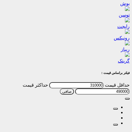
بوش
توسن
رایجت
رونیکس
ریباز
گریتک
فیلتر براساس قیمت :
حداقل قیمت
حداكثر قيمت
صافی