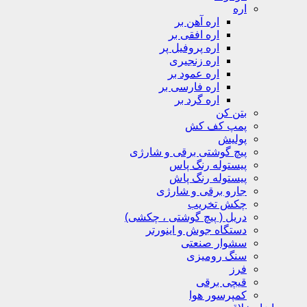
اره
اره آهن بر
اره افقی بر
اره پروفیل پر
اره زنجیری
اره عمود بر
اره فارسی بر
اره گرد بر
بتن کن
پمپ کف کش
پولیش
پیچ گوشتی برقی و شارژی
پیستوله رنگ پاس
پیستوله رنگ پاش
جارو برقی و شارژی
چکش تخریب
دریل ( پیچ گوشتی ، چکشی)
دستگاه جوش و اینورتر
سشوار صنعتی
سنگ رومیزی
فرز
قیچی برقی
کمپرسور هوا