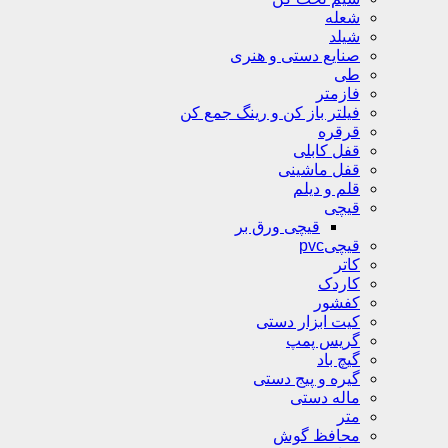
شعله
شیلد
صنایع دستی و هنری
طی
فازمتر
فیلتر باز کن و رینگ جمع کن
قرقره
قفل کابلی
قفل ماشینی
قلم و دیلم
قیچی
قیچی ورق بر
قیچیpvc
کاتر
کاردک
کفشور
کیت ابزار دستی
گریس پمپ
گیچ باد
گیره و پیج دستی
ماله دستی
متر
محافظ گوش