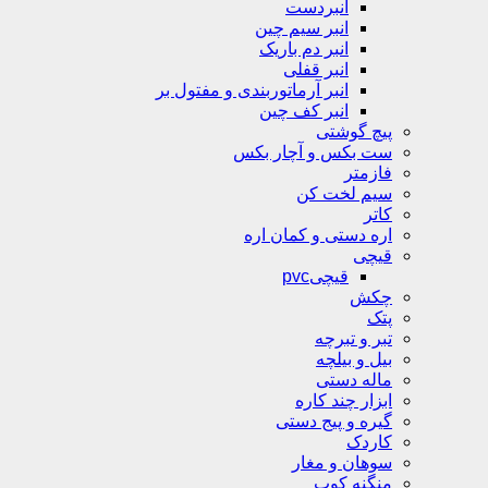
انبردست
انبر سیم چین
انبر دم باریک
انبر قفلی
انبر آرماتوربندی و مفتول بر
انبر کف چین
پیچ گوشتی
ست بکس و آچار بکس
فازمتر
سیم لخت کن
کاتر
اره دستی و کمان اره
قیچی
قیچیpvc
چکش
پتک
تبر و تبرچه
بیل و بیلچه
ماله دستی
ابزار چند کاره
گیره و پیج دستی
کاردک
سوهان و مغار
منگنه کوب