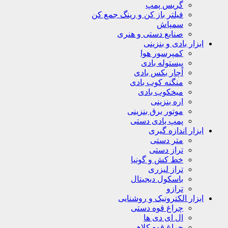
گریس پمپ
فیلتر باز کن و رینگ جمع کن
سمپاش
صنایع دستی و هنری
ابزار بادی و بنزینی
کمپرسور هوا
پیستوله بادی
آچار بکس بادی
منگنه کوب بادی
میخکوب بادی
اره بنزینی
موتور برق بنزینی
پمپ بادی دستی
ابزار اندازه گیری
متر دستی
تراز دستی
خط کش و گونیا
تراز لیزری
باسکول دیجیتال
ترازو
ابزار الکترونیک و روشنایی
چراغ قوه دستی
ال ای دی ها
چراغ قوه کلاهی