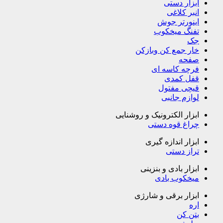
ابزار دستی
انبر کلاغی
اینورتر جوش
تفنگ میخکوب
جک
خار جمع کن وبازکن
صفحه
فرچه کاسه ای
قفل کمدی
قیچی مفتول
لوازم جانبی
ابزار الکترونیک و روشنایی
چراغ قوه دستی
ابزار اندازه گیری
تراز دستی
ابزار بادی و بنزینی
میخکوب بادی
ابزار برقی و شارژی
اره
بتن کن