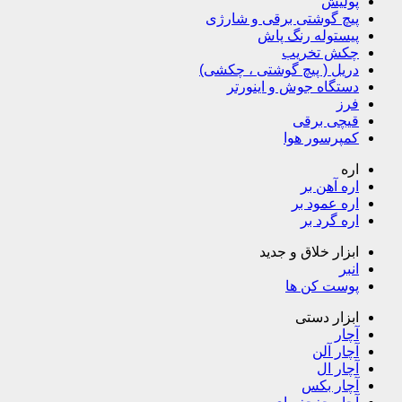
پولیش
پیچ گوشتی برقی و شارژی
پیستوله رنگ پاش
چکش تخریب
دریل ( پیچ گوشتی ، چکشی)
دستگاه جوش و اینورتر
فرز
قیچی برقی
کمپرسور هوا
اره
اره آهن بر
اره عمود بر
اره گرد بر
ابزار خلاق و جدید
انبر
پوست کن ها
ابزار دستی
آچار
آچار آلن
آچار ال
آچار بکس