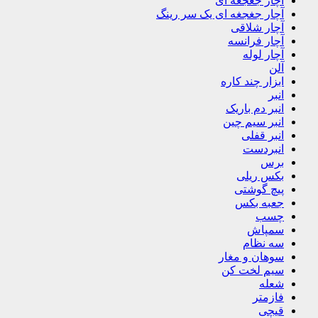
آچار جغجغه ای
آچار جغجغه ای یک سر رینگ
آچار شلاقی
آچار فرانسه
آچار لوله
آلن
ابزار چند کاره
انبر
انبر دم باریک
انبر سیم چین
انبر قفلی
انبردست
برس
بکس ریلی
پیچ گوشتی
جعبه بکس
چسب
سمپاش
سه نظام
سوهان و مغار
سیم لخت کن
شعله
فازمتر
قیچی