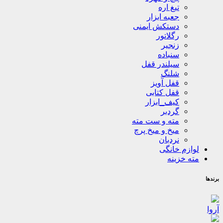
تیغ اره
جعبه ابزار
دستکش ایمنی
رگلاتور
زنجیر
سنباده
سیلندر قفل
شلنگ
قفل آویز
قفل کتابی
کیف_ابزار
گردبر
مته و ست مته
میخ و میخ پرچ
نردبان
لوازم خانگی
مته خزینه
برندها
آروا