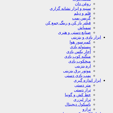
روغن دان
سنبه و ابزار نشانه گزاری
قلم و دیلم
گریس پمپ
فیلتر باز کن و رینگ جمع کن
سمپاش
صنایع دستی و هنری
ابزار بادی و بنزینی
کمپرسور هوا
پیستوله بادی
آچار بکس بادی
منگنه کوب بادی
میخکوب بادی
اره بنزینی
موتور برق بنزینی
پمپ بادی دستی
ابزار اندازه گیری
متر دستی
تراز دستی
خط کش و گونیا
تراز لیزری
باسکول دیجیتال
ترازو