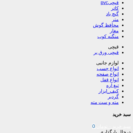
قیچیpvc
کاتر
گیچ باد
متر
محافظ گوش
مغار
منگنه کوب
قیچی
قیچی ورق بر
لوازم جانبی
انواع چسب
انواع صفحه
انواع قفل
تیغ اره
کیف_ابزار
گردبر
مته و ست مته
سبد خرید
سبد خرید
۰
تومان
0
درحال بارگذاری ...