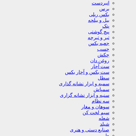
انبردست
برس
بکس ریلی
بیل و بیلچه
پتک
پیچ گوشتی
تبر و تبرچه
جعبه بکس
چسب
چکش
روغن دان
ست آچار
ست بکس و آچار بکس
سطل
سمبه و ابزار نشانه گذاری
سمپاش
سنبه و ابزار نشانه گزاری
سه نظام
سوهان و مغار
سیم لخت کن
شعله
شیلد
صنایع دستی و هنری
طی