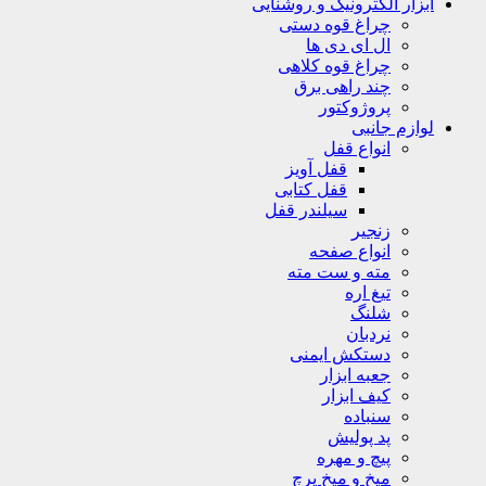
ابزار الکترونیک و روشنایی
چراغ قوه دستی
ال ای دی ها
چراغ قوه کلاهی
چند راهی برق
پروژوکتور
لوازم جانبی
انواع قفل
قفل آویز
قفل کتابی
سیلندر قفل
زنجیر
انواع صفحه
مته و ست مته
تیغ اره
شلنگ
نردبان
دستکش ایمنی
جعبه ابزار
کیف ابزار
سنباده
پد پولیش
پیچ و مهره
میخ و میخ پرچ