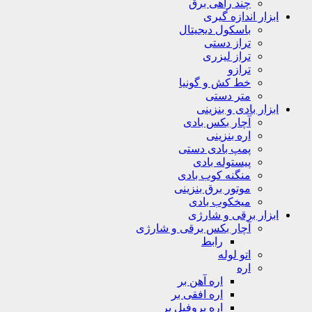
چند راهی برق
ابزار اندازه گیری
باسکول دیجیتال
تراز دستی
تراز لیزری
ترازو
خط کش و گونیا
متر دستی
ابزار بادی و بنزینی
آچار بکس بادی
اره بنزینی
پمپ بادی دستی
پیستوله بادی
منگنه کوب بادی
موتور برق بنزینی
میخکوب بادی
ابزار برقی و شارژی
آچار بکس برقی و شارژی
رابط
اتو لوله
اره
اره آهن بر
اره افقی بر
اره پروفیل پر