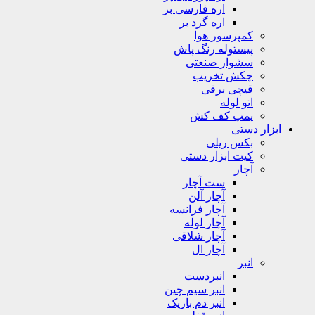
اره فارسی بر
اره گرد بر
کمپرسور هوا
پیستوله رنگ پاش
سشوار صنعتی
چکش تخریب
قیچی برقی
اتو لوله
پمپ کف کش
ابزار دستی
بکس ریلی
کیت ابزار دستی
آچار
ست آچار
آچار آلن
آچار فرانسه
آچار لوله
آچار شلاقی
آچار ال
انبر
انبردست
انبر سیم چین
انبر دم باریک