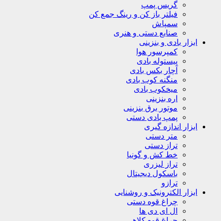
گریس پمپ
فیلتر باز کن و رینگ جمع کن
سمپاش
صنایع دستی و هنری
ابزار بادی و بنزینی
کمپرسور هوا
پیستوله بادی
آچار بکس بادی
منگنه کوب بادی
میخکوب بادی
اره بنزینی
موتور برق بنزینی
پمپ بادی دستی
ابزار اندازه گیری
متر دستی
تراز دستی
خط کش و گونیا
تراز لیزری
باسکول دیجیتال
ترازو
ابزار الکترونیک و روشنایی
چراغ قوه دستی
ال ای دی ها
چراغ قوه کلاهی