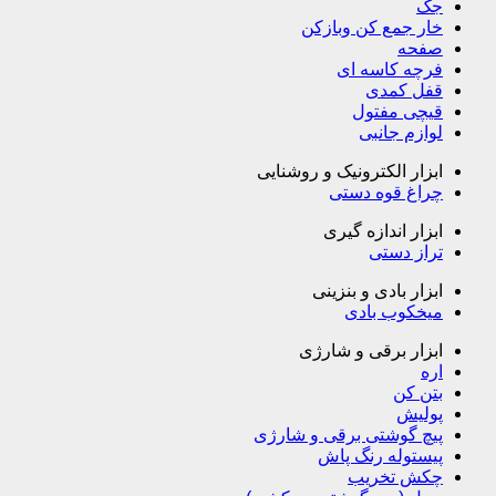
جک
خار جمع کن وبازکن
صفحه
فرچه کاسه ای
قفل کمدی
قیچی مفتول
لوازم جانبی
ابزار الکترونیک و روشنایی
چراغ قوه دستی
ابزار اندازه گیری
تراز دستی
ابزار بادی و بنزینی
میخکوب بادی
ابزار برقی و شارژی
اره
بتن کن
پولیش
پیچ گوشتی برقی و شارژی
پیستوله رنگ پاش
چکش تخریب