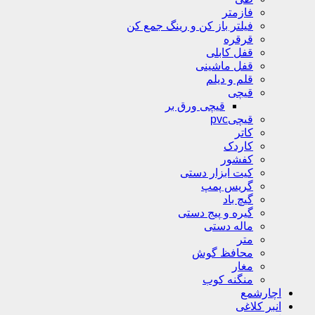
فازمتر
فیلتر باز کن و رینگ جمع کن
قرقره
قفل کابلی
قفل ماشینی
قلم و دیلم
قیچی
قیچی ورق بر
قیچیpvc
کاتر
کاردک
کفشور
کیت ابزار دستی
گریس پمپ
گیچ باد
گیره و پیج دستی
ماله دستی
متر
محافظ گوش
مغار
منگنه کوب
اچارشمع
انبر کلاغی