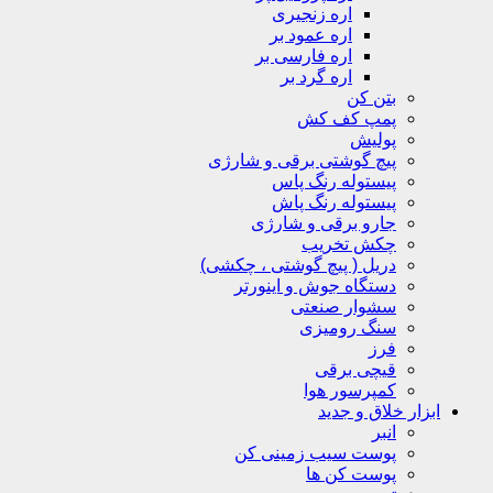
اره زنجیری
اره عمود بر
اره فارسی بر
اره گرد بر
بتن کن
پمپ کف کش
پولیش
پیچ گوشتی برقی و شارژی
پیستوله رنگ پاس
پیستوله رنگ پاش
جارو برقی و شارژی
چکش تخریب
دریل ( پیچ گوشتی ، چکشی)
دستگاه جوش و اینورتر
سشوار صنعتی
سنگ رومیزی
فرز
قیچی برقی
کمپرسور هوا
ابزار خلاق و جدید
انبر
پوست سیب زمینی کن
پوست کن ها