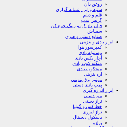
روغن دان
سنبه و ابزار نشانه گزاری
قلم و دیلم
گریس پمپ
فیلتر باز کن و رینگ جمع کن
سمپاش
صنایع دستی و هنری
ابزار بادی و بنزینی
کمپرسور هوا
پیستوله بادی
آچار بکس بادی
منگنه کوب بادی
میخکوب بادی
اره بنزینی
موتور برق بنزینی
پمپ بادی دستی
ابزار اندازه گیری
متر دستی
تراز دستی
خط کش و گونیا
تراز لیزری
باسکول دیجیتال
ترازو