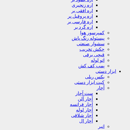
اره زنجیری
اره افقی بر
اره پروفیل پر
اره فارسی بر
اره گرد بر
کمپرسور هوا
پیستوله رنگ پاش
سشوار صنعتی
چکش تخریب
قیچی برقی
اتو لوله
پمپ کف کش
ابزار دستی
بکس ریلی
کیت ابزار دستی
آچار
ست آچار
آچار آلن
آچار فرانسه
آچار لوله
آچار شلاقی
آچار ال
انبر