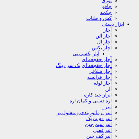
توری
چاقو
چکمه
کش و طناب
ابزار دستی
آچار
آچار آلن
آچار ال
آچار بکس
آپار بکسی تی
آچار جغجغه ای
آچار جغجغه ای یک سر رینگ
آچار شلاقی
آچار فرانسه
آچار لوله
آلن
ابزار چند کاره
اره دستی و کمان اره
انبر
انبر آرماتوربندی و مفتول بر
انبر دم باریک
انبر سیم چین
انبر قفلی
انبر کف چین