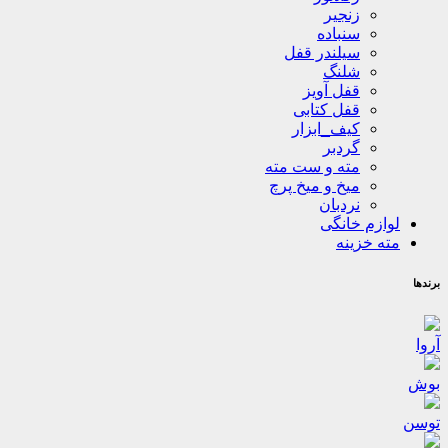
زنجیر
سنباده
سیلندر قفل
شلنگ
قفل آویز
قفل کتابی
کیف_ابزار
گردبر
مته و ست مته
میخ و میخ پرچ
نردبان
لوازم خانگی
مته خزینه
برندها
آروا
بوش
توسن