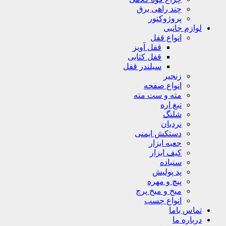
چند راهی برق
پروژوکتور
لوازم جانبی
انواع قفل
قفل آویز
قفل کتابی
سیلندر قفل
زنجیر
انواع صفحه
مته و ست مته
تیغ اره
شلنگ
نردبان
دستکش ایمنی
جعبه ابزار
کیف ابزار
سنباده
پد پولیش
پیچ و مهره
میخ و میخ پرچ
انواع چسب
تماس باما
درباره ما