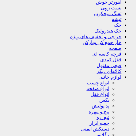
اینورتر جوش
بست زیپی
تفنگ میخکوب
تیشه
جک
جک هیدرولیک
حراجی و تخفیف های ویژه
خار جمع کن وبازکن
صفحه
فرچه کاسه ای
قفل کمدی
قیچی مفتول
کالاهای دیگر
لوازم جانبی
انواع چسب
انواع صفحه
انواع قفل
بکس
پد پولیش
پیچ و مهره
تیغ اره
جعبه ابزار
دستکش ایمنی
رگلاتور