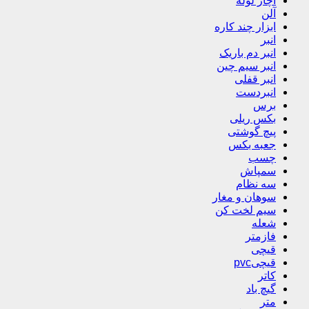
آچار لوله
آلن
ابزار چند کاره
انبر
انبر دم باریک
انبر سیم چین
انبر قفلی
انبردست
برس
بکس ریلی
پیچ گوشتی
جعبه بکس
چسب
سمپاش
سه نظام
سوهان و مغار
سیم لخت کن
شعله
فازمتر
قیچی
قیچیpvc
کاتر
گیچ باد
متر