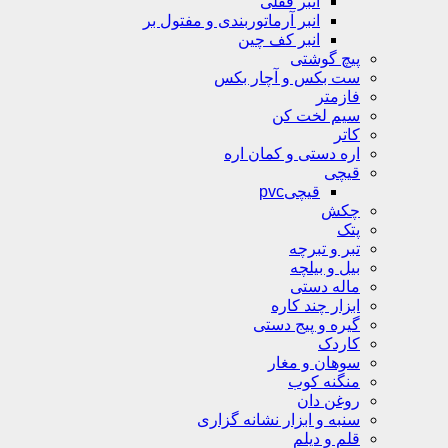
انبر قفلی
انبر آرماتوربندی و مفتول بر
انبر کف چین
پیچ گوشتی
ست بکس و آچار بکس
فازمتر
سیم لخت کن
کاتر
اره دستی و کمان اره
قیچی
قیچیpvc
چکش
پتک
تبر و تبرچه
بیل و بیلچه
ماله دستی
ابزار چند کاره
گیره و پیج دستی
کاردک
سوهان و مغار
منگنه کوب
روغن دان
سنبه و ابزار نشانه گزاری
قلم و دیلم