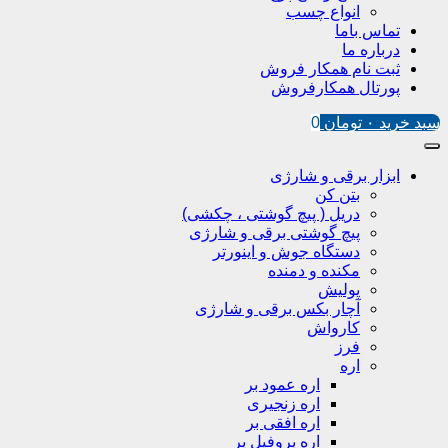
انواع چسب
تماس باما
درباره ما
ثبت نام همکار فروش
پورتال همکارفروش
سبد خرید
۰
تومان
0
ابزار برقی و شارژی
بتن کن
دریل ( پیچ گوشتی ، چکشی)
پیچ گوشتی برقی و شارژی
دستگاه جوش و اینورتر
مکنده و دمنده
پولیش
آچار بکس برقی و شارژی
کارواش
فرز
اره
اره عمود بر
اره زنجیری
اره افقی بر
اره پروفیل پر