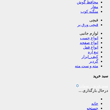
محافظ گوش
مغار
منگنه کوب
قیچی
قیچی ورق بر
لوازم جانبی
انواع چسب
انواع صفحه
انواع قفل
تیغ اره
کیف_ابزار
گردبر
مته و ست مته
سبد خرید
سبد خرید
۰
تومان
0
درحال بارگذاری ...
خانه
جستجو