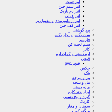
انبردست
انبر سیم چین
انبر دم باریک
انبر قفلی
انبر آرماتوربندی و مفتول بر
انبر کف چین
پیچ گوشتی
ست بکس و آچار بکس
فازمتر
سیم لخت کن
کاتر
اره دستی و کمان اره
قیچی
قیچیpvc
چکش
پتک
تبر و تبرچه
بیل و بیلچه
ماله دستی
ابزار چند کاره
گیره و پیج دستی
کاردک
سوهان و مغار
منگنه کوب