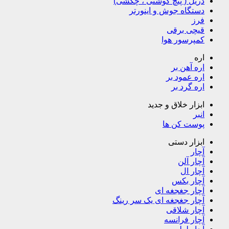
دریل ( پیچ گوشتی ، چکشی)
دستگاه جوش و اینورتر
فرز
قیچی برقی
کمپرسور هوا
اره
اره آهن بر
اره عمود بر
اره گرد بر
ابزار خلاق و جدید
انبر
پوست کن ها
ابزار دستی
آچار
آچار آلن
آچار ال
آچار بکس
آچار جغجغه ای
آچار جغجغه ای یک سر رینگ
آچار شلاقی
آچار فرانسه