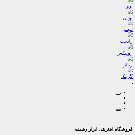
آروا
بوش
توسن
رایجت
رونیکس
ریباز
گریتک
فروشگاه اینترنتی ابزار رشیدی