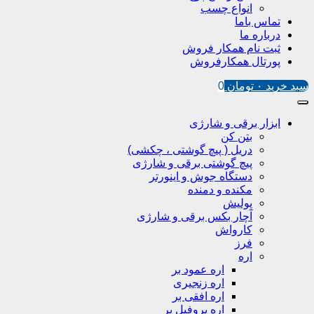
انواع چسب
تماس باما
درباره ما
ثبت نام همکار فروش
پورتال همکارفروش
سبد خرید
۰
تومان
0
ابزار برقی و شارژی
بتن کن
دریل ( پیچ گوشتی ، چکشی)
پیچ گوشتی برقی و شارژی
دستگاه جوش و اینورتر
مکنده و دمنده
پولیش
آچار بکس برقی و شارژی
کارواش
فرز
اره
اره عمود بر
اره زنجیری
اره افقی بر
اره پروفیل پر