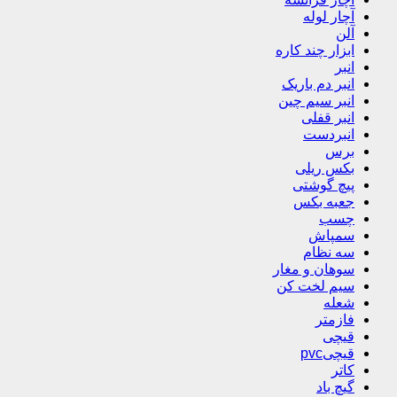
آچار لوله
آلن
ابزار چند کاره
انبر
انبر دم باریک
انبر سیم چین
انبر قفلی
انبردست
برس
بکس ریلی
پیچ گوشتی
جعبه بکس
چسب
سمپاش
سه نظام
سوهان و مغار
سیم لخت کن
شعله
فازمتر
قیچی
قیچیpvc
کاتر
گیچ باد