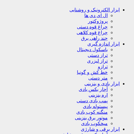
ابزار الکترونیک و روشنایی
ال ای دی ها
پروژوکتور
چراغ قوه دستی
چراغ قوه کلاهی
چند راهی برق
ابزار اندازه گیری
باسکول دیجیتال
تراز دستی
تراز لیزری
ترازو
خط کش و گونیا
متر دستی
ابزار بادی و بنزینی
آچار بکس بادی
اره بنزینی
پمپ بادی دستی
پیستوله بادی
منگنه کوب بادی
موتور برق بنزینی
میخکوب بادی
ابزار برقی و شارژی