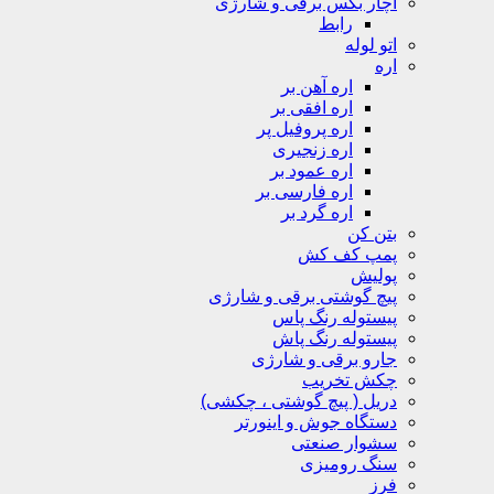
آچار بکس برقی و شارژی
رابط
اتو لوله
اره
اره آهن بر
اره افقی بر
اره پروفیل پر
اره زنجیری
اره عمود بر
اره فارسی بر
اره گرد بر
بتن کن
پمپ کف کش
پولیش
پیچ گوشتی برقی و شارژی
پیستوله رنگ پاس
پیستوله رنگ پاش
جارو برقی و شارژی
چکش تخریب
دریل ( پیچ گوشتی ، چکشی)
دستگاه جوش و اینورتر
سشوار صنعتی
سنگ رومیزی
فرز