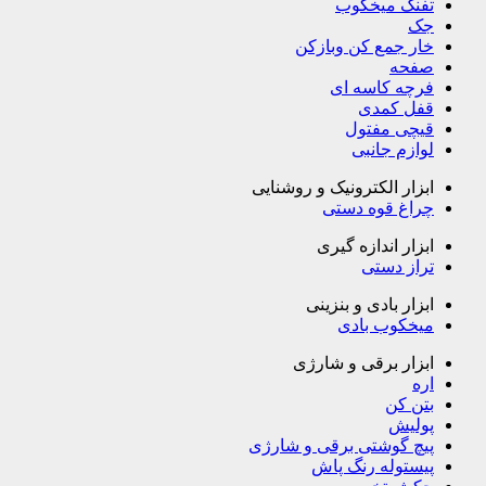
تفنگ میخکوب
جک
خار جمع کن وبازکن
صفحه
فرچه کاسه ای
قفل کمدی
قیچی مفتول
لوازم جانبی
ابزار الکترونیک و روشنایی
چراغ قوه دستی
ابزار اندازه گیری
تراز دستی
ابزار بادی و بنزینی
میخکوب بادی
ابزار برقی و شارژی
اره
بتن کن
پولیش
پیچ گوشتی برقی و شارژی
پیستوله رنگ پاش