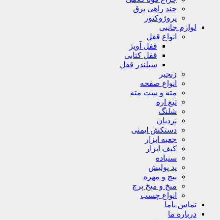
چند راهی برق
پروژوکتور
لوازم جانبی
انواع قفل
قفل آویز
قفل کتابی
سیلندر قفل
زنجیر
انواع صفحه
مته و ست مته
تیغ اره
شلنگ
نردبان
دستکش ایمنی
جعبه ابزار
کیف ابزار
سنباده
پد پولیش
پیچ و مهره
میخ و میخ پرچ
انواع چسب
تماس باما
درباره ما