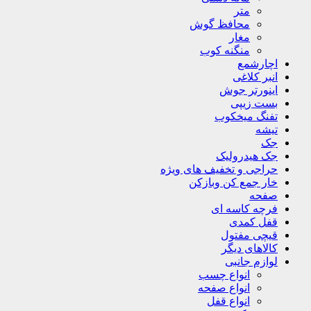
متر
محافظ گوش
مغار
منگنه کوب
اچارشمع
انبر کلاغی
اینورتر جوش
بست زیپی
تفنگ میخکوب
تیشه
جک
جک هیدرولیک
حراجی و تخفیف های ویژه
خار جمع کن وبازکن
صفحه
فرچه کاسه ای
قفل کمدی
قیچی مفتول
کالاهای دیگر
لوازم جانبی
انواع چسب
انواع صفحه
انواع قفل