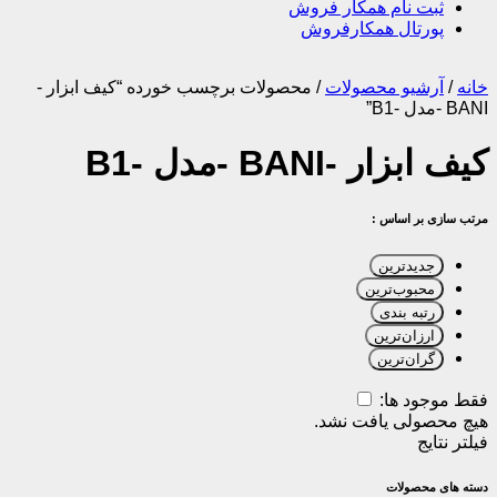
ثبت نام همکار فروش
پورتال همکارفروش
خانه
/
آرشیو محصولات
/
محصولات برچسب خورده “کیف ابزار -
BANI -مدل -B1”
کیف ابزار -BANI -مدل -B1
مرتب سازی بر اساس :
جدیدترین
محبوب‌ترین
رتبه بندی
ارزان‌ترین
گران‌ترین
فقط موجود ها:
هیچ محصولی یافت نشد.
فیلتر نتایج
دسته های محصولات