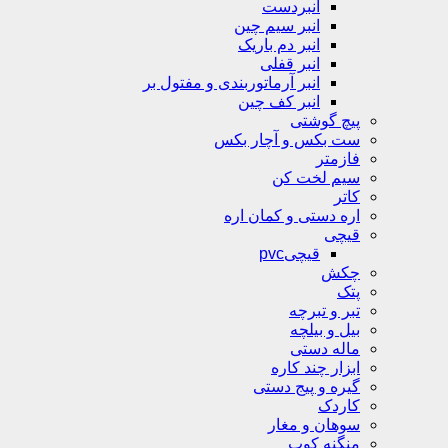
انبردست
انبر سیم چین
انبر دم باریک
انبر قفلی
انبر آرماتوربندی و مفتول بر
انبر کف چین
پیچ گوشتی
ست بکس و آچار بکس
فازمتر
سیم لخت کن
کاتر
اره دستی و کمان اره
قیچی
قیچیpvc
چکش
پتک
تبر و تبرچه
بیل و بیلچه
ماله دستی
ابزار چند کاره
گیره و پیج دستی
کاردک
سوهان و مغار
منگنه کوب