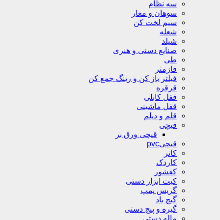
سه نظام
سوهان و مغار
سیم لخت کن
شعله
شیلد
صنایع دستی و هنری
طی
فازمتر
فیلتر باز کن و رینگ جمع کن
قرقره
قفل کابلی
قفل ماشینی
قلم و دیلم
قیچی
قیچی ورق بر
قیچیpvc
کاتر
کاردک
کفشور
کیت ابزار دستی
گریس پمپ
گیچ باد
گیره و پیج دستی
ماله دستی