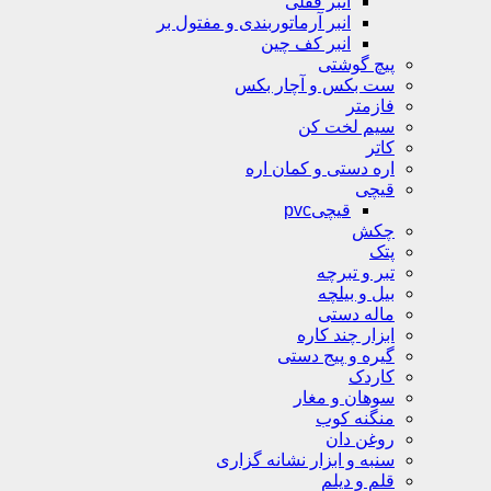
انبر قفلی
انبر آرماتوربندی و مفتول بر
انبر کف چین
پیچ گوشتی
ست بکس و آچار بکس
فازمتر
سیم لخت کن
کاتر
اره دستی و کمان اره
قیچی
قیچیpvc
چکش
پتک
تبر و تبرچه
بیل و بیلچه
ماله دستی
ابزار چند کاره
گیره و پیج دستی
کاردک
سوهان و مغار
منگنه کوب
روغن دان
سنبه و ابزار نشانه گزاری
قلم و دیلم