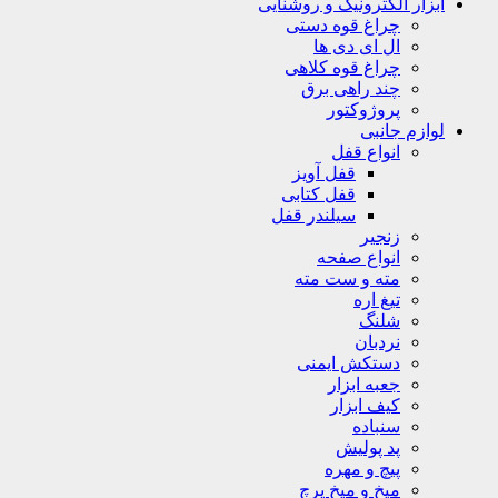
ابزار الکترونیک و روشنایی
چراغ قوه دستی
ال ای دی ها
چراغ قوه کلاهی
چند راهی برق
پروژوکتور
لوازم جانبی
انواع قفل
قفل آویز
قفل کتابی
سیلندر قفل
زنجیر
انواع صفحه
مته و ست مته
تیغ اره
شلنگ
نردبان
دستکش ایمنی
جعبه ابزار
کیف ابزار
سنباده
پد پولیش
پیچ و مهره
میخ و میخ پرچ