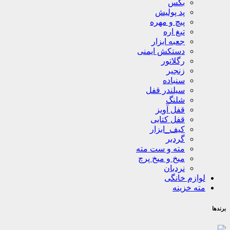
بکس
پد پولیش
پیچ و مهره
تیغ اره
جعبه ابزار
دستکش ایمنی
رگلاتور
زنجیر
سنباده
سیلندر قفل
شلنگ
قفل آویز
قفل کتابی
کیف_ابزار
گردبر
مته و ست مته
میخ و میخ پرچ
نردبان
لوازم خانگی
مته خزینه
برندها