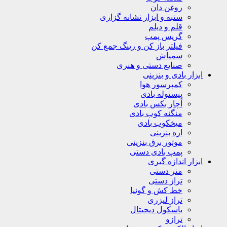
روغن دان
سنبه و ابزار نشانه گزاری
قلم و دیلم
گریس پمپ
فیلتر باز کن و رینگ جمع کن
سمپاش
صنایع دستی و هنری
ابزار بادی و بنزینی
کمپرسور هوا
پیستوله بادی
آچار بکس بادی
منگنه کوب بادی
میخکوب بادی
اره بنزینی
موتور برق بنزینی
پمپ بادی دستی
ابزار اندازه گیری
متر دستی
تراز دستی
خط کش و گونیا
تراز لیزری
باسکول دیجیتال
ترازو