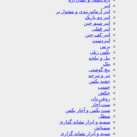
انبر
انبر آرماتوربندی و مفتول بر
انبر دم باریک
انبر سیم چین
انبر قفلی
انبر کف چین
انبردست
برس
بکس ریلی
بیل و بیلچه
پتک
پیچ گوشتی
تبر و تبرچه
جعبه بکس
چسب
چکش
روغن دان
ست آچار
ست بکس و آچار بکس
سطل
سمبه و ابزار نشانه گذاری
سمپاش
سنبه و ابزار نشانه گزاری