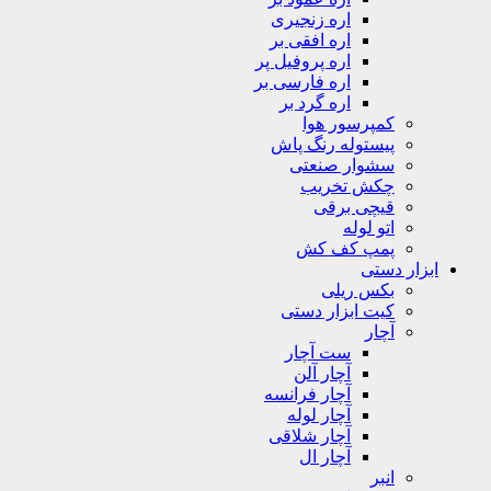
اره زنجیری
اره افقی بر
اره پروفیل پر
اره فارسی بر
اره گرد بر
کمپرسور هوا
پیستوله رنگ پاش
سشوار صنعتی
چکش تخریب
قیچی برقی
اتو لوله
پمپ کف کش
ابزار دستی
بکس ریلی
کیت ابزار دستی
آچار
ست آچار
آچار آلن
آچار فرانسه
آچار لوله
آچار شلاقی
آچار ال
انبر