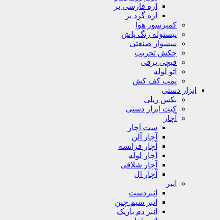
اره فارسی بر
اره گرد بر
کمپرسور هوا
پیستوله رنگ پاش
سشوار صنعتی
چکش تخریب
قیچی برقی
اتو لوله
پمپ کف کش
ابزار دستی
بکس ریلی
کیت ابزار دستی
آچار
ست آچار
آچار آلن
آچار فرانسه
آچار لوله
آچار شلاقی
آچار ال
انبر
انبردست
انبر سیم چین
انبر دم باریک