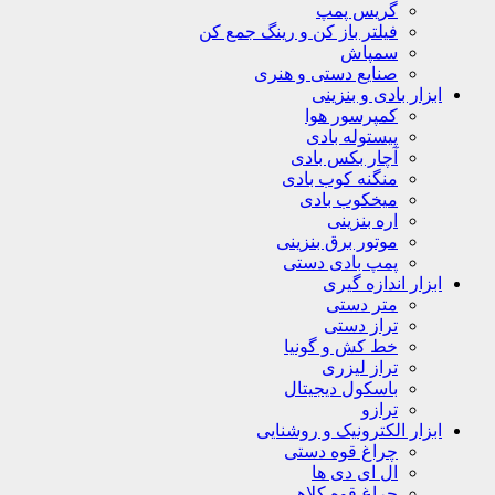
گریس پمپ
فیلتر باز کن و رینگ جمع کن
سمپاش
صنایع دستی و هنری
ابزار بادی و بنزینی
کمپرسور هوا
پیستوله بادی
آچار بکس بادی
منگنه کوب بادی
میخکوب بادی
اره بنزینی
موتور برق بنزینی
پمپ بادی دستی
ابزار اندازه گیری
متر دستی
تراز دستی
خط کش و گونیا
تراز لیزری
باسکول دیجیتال
ترازو
ابزار الکترونیک و روشنایی
چراغ قوه دستی
ال ای دی ها
چراغ قوه کلاهی