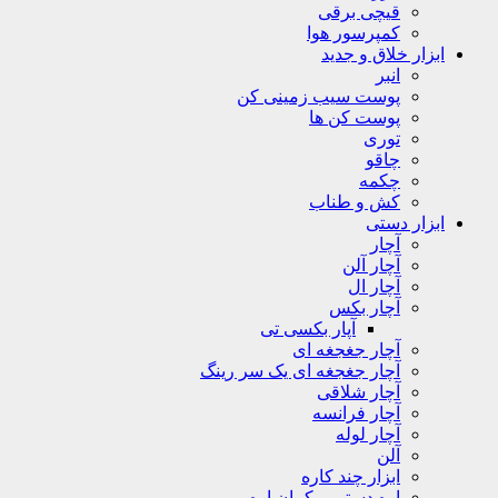
قیچی برقی
کمپرسور هوا
ابزار خلاق و جدید
انبر
پوست سیب زمینی کن
پوست کن ها
توری
چاقو
چکمه
کش و طناب
ابزار دستی
آچار
آچار آلن
آچار ال
آچار بکس
آپار بکسی تی
آچار جغجغه ای
آچار جغجغه ای یک سر رینگ
آچار شلاقی
آچار فرانسه
آچار لوله
آلن
ابزار چند کاره
اره دستی و کمان اره