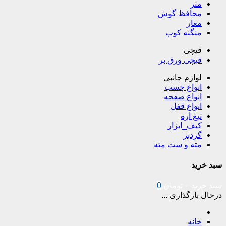
متر
محافظ گوش
مغار
منگنه کوب
قیچی
قیچی ورق بر
لوازم جانبی
انواع چسب
انواع صفحه
انواع قفل
تیغ اره
کیف_ابزار
گردبر
مته و ست مته
سبد خرید
سبد خرید
۰
تومان
0
درحال بارگذاری ...
خانه