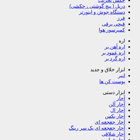
چکش تخریب
دریل ( پیچ گوشتی ، چکشی)
دستگاه جوش و اینورتر
فرز
قیچی برقی
کمپرسور هوا
اره
اره آهن بر
اره عمود بر
اره گرد بر
ابزار خلاق و جدید
انبر
پوست کن ها
ابزار دستی
آچار
آچار آلن
آچار ال
آچار بکس
آچار جغجغه ای
آچار جغجغه ای یک سر رینگ
آچار شلاقی
آچار فرانسه