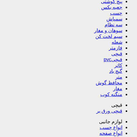
پیچ گوشتی
جعبه بکس
چسب
سمپاش
سه نظام
سوهان و مغار
سیم لخت کن
شعله
فازمتر
قیچی
قیچیpvc
کاتر
گیچ باد
متر
محافظ گوش
مغار
منگنه کوب
قیچی
قیچی ورق بر
لوازم جانبی
انواع چسب
انواع صفحه