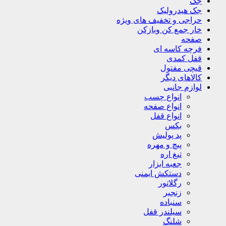
جک
جک هیدرولیک
حراجی و تخفیف های ویژه
خار جمع کن وبازکن
صفحه
فرچه کاسه ای
قفل کمدی
قیچی مفتول
کالاهای دیگر
لوازم جانبی
انواع چسب
انواع صفحه
انواع قفل
بکس
پد پولیش
پیچ و مهره
تیغ اره
جعبه ابزار
دستکش ایمنی
رگلاتور
زنجیر
سنباده
سیلندر قفل
شلنگ