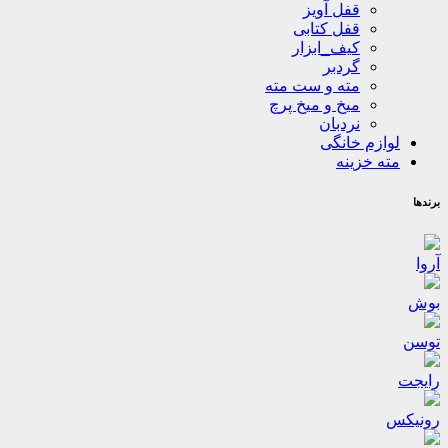
قفل آویز
قفل کتابی
کیف_ابزار
گردبر
مته و ست مته
میخ و میخ پرچ
نردبان
لوازم خانگی
مته خزینه
برندها
آروا
بوش
توسن
رایجت
رونیکس