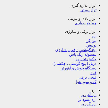
ابزار اندازه گیری
تراز دستی
ابزار بادی و بنزینی
میخکوب بادی
ابزار برقی و شارژی
اره
بتن کن
پولیش
پیچ گوشتی برقی و شارژی
پیستوله رنگ پاش
چکش تخریب
دریل ( پیچ گوشتی ، چکشی)
دستگاه جوش و اینورتر
فرز
قیچی برقی
کمپرسور هوا
اره
اره آهن بر
اره عمود بر
اره گرد بر