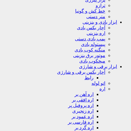
ترازو
خط کش و گونیا
متر دستی
ابزار بادی و بنزینی
آچار بکس بادی
اره بنزینی
پمپ بادی دستی
پیستوله بادی
منگنه کوب بادی
موتور برق بنزینی
میخکوب بادی
ابزار برقی و شارژی
آچار بکس برقی و شارژی
رابط
اتو لوله
اره
اره آهن بر
اره افقی بر
اره پروفیل پر
اره زنجیری
اره عمود بر
اره فارسی بر
اره گرد بر