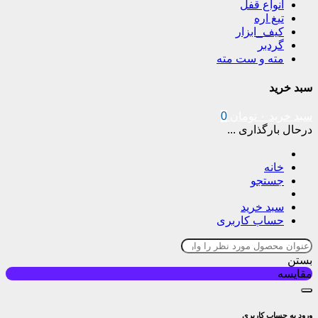
انواع قفل
تیغ اره
کیف_ابزار
گردبر
مته و ست مته
سبد خرید
سبد خرید
۰
تومان
0
درحال بارگذاری ...
خانه
جستجو
سبد خرید
حساب کاربری
بستن
مقایسه
ورود به حساب کاربری