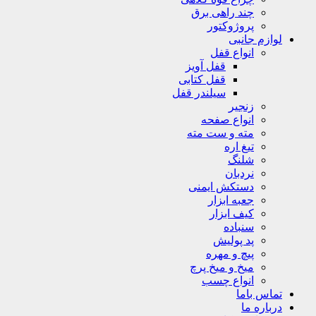
چند راهی برق
پروژوکتور
لوازم جانبی
انواع قفل
قفل آویز
قفل کتابی
سیلندر قفل
زنجیر
انواع صفحه
مته و ست مته
تیغ اره
شلنگ
نردبان
دستکش ایمنی
جعبه ابزار
کیف ابزار
سنباده
پد پولیش
پیچ و مهره
میخ و میخ پرچ
انواع چسب
تماس باما
درباره ما