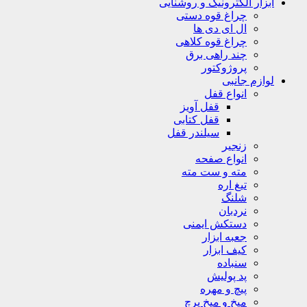
ابزار الکترونیک و روشنایی
چراغ قوه دستی
ال ای دی ها
چراغ قوه کلاهی
چند راهی برق
پروژوکتور
لوازم جانبی
انواع قفل
قفل آویز
قفل کتابی
سیلندر قفل
زنجیر
انواع صفحه
مته و ست مته
تیغ اره
شلنگ
نردبان
دستکش ایمنی
جعبه ابزار
کیف ابزار
سنباده
پد پولیش
پیچ و مهره
میخ و میخ پرچ