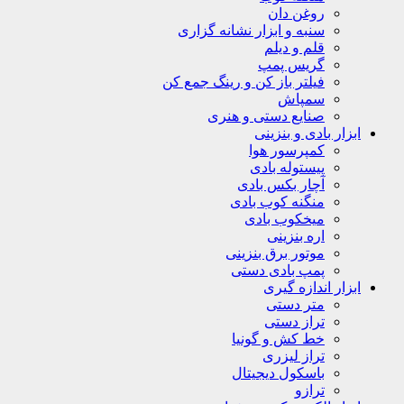
روغن دان
سنبه و ابزار نشانه گزاری
قلم و دیلم
گریس پمپ
فیلتر باز کن و رینگ جمع کن
سمپاش
صنایع دستی و هنری
ابزار بادی و بنزینی
کمپرسور هوا
پیستوله بادی
آچار بکس بادی
منگنه کوب بادی
میخکوب بادی
اره بنزینی
موتور برق بنزینی
پمپ بادی دستی
ابزار اندازه گیری
متر دستی
تراز دستی
خط کش و گونیا
تراز لیزری
باسکول دیجیتال
ترازو