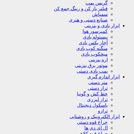
گریس پمپ
فیلتر باز کن و رینگ جمع کن
سمپاش
صنایع دستی و هنری
ابزار بادی و بنزینی
کمپرسور هوا
پیستوله بادی
آچار بکس بادی
منگنه کوب بادی
میخکوب بادی
اره بنزینی
موتور برق بنزینی
پمپ بادی دستی
ابزار اندازه گیری
متر دستی
تراز دستی
خط کش و گونیا
تراز لیزری
باسکول دیجیتال
ترازو
ابزار الکترونیک و روشنایی
چراغ قوه دستی
ال ای دی ها
چراغ قوه کلاهی