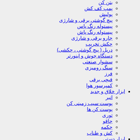
بتن کن
پمپ کف کش
پولیش
پیچ گوشتی برقی و شارژی
پیستوله رنگ پاس
پیستوله رنگ پاش
جارو برقی و شارژی
چکش تخریب
دریل ( پیچ گوشتی ، چکشی)
دستگاه جوش و اینورتر
سشوار صنعتی
سنگ رومیزی
فرز
قیچی برقی
کمپرسور هوا
ابزار خلاق و جدید
انبر
پوست سیب زمینی کن
پوست کن ها
توری
چاقو
چکمه
کش و طناب
ابزار دستی