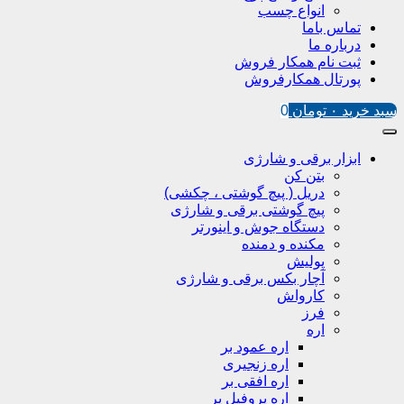
انواع چسب
تماس باما
درباره ما
ثبت نام همکار فروش
پورتال همکارفروش
سبد خرید
۰
تومان
0
ابزار برقی و شارژی
بتن کن
دریل ( پیچ گوشتی ، چکشی)
پیچ گوشتی برقی و شارژی
دستگاه جوش و اینورتر
مکنده و دمنده
پولیش
آچار بکس برقی و شارژی
کارواش
فرز
اره
اره عمود بر
اره زنجیری
اره افقی بر
اره پروفیل پر