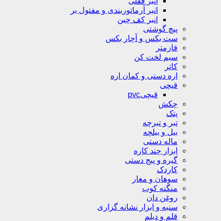
انبر قفلی
انبر آرماتوربندی و مفتول بر
انبر کف چین
پیچ گوشتی
ست بکس و آچار بکس
فازمتر
سیم لخت کن
کاتر
اره دستی و کمان اره
قیچی
قیچیpvc
چکش
پتک
تبر و تبرچه
بیل و بیلچه
ماله دستی
ابزار چند کاره
گیره و پیج دستی
کاردک
سوهان و مغار
منگنه کوب
روغن دان
سنبه و ابزار نشانه گزاری
قلم و دیلم