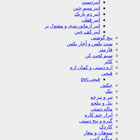
انبردست
انبر سیم چین
انبر دم باریک
انبر قفلی
انبر آرماتوربندی و مفتول بر
انبر کف چین
پیچ گوشتی
ست بکس و آچار بکس
فازمتر
سیم لخت کن
کاتر
اره دستی و کمان اره
قیچی
قیچیpvc
چکش
پتک
تبر و تبرچه
بیل و بیلچه
ماله دستی
ابزار چند کاره
گیره و پیج دستی
کاردک
سوهان و مغار
منگنه کوب