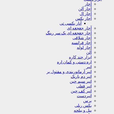
آچار
آچار آلن
آچار ال
آچار بکس
آپار بکسی تی
آچار جغجغه ای
آچار جغجغه ای یک سر رینگ
آچار شلاقی
آچار فرانسه
آچار لوله
آلن
ابزار چند کاره
اره دستی و کمان اره
انبر
انبر آرماتوربندی و مفتول بر
انبر دم باریک
انبر سیم چین
انبر قفلی
انبر کف چین
انبردست
برس
بکس ریلی
بیل و بیلچه