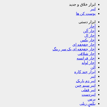
ابزار خلاق و جدید
انبر
پوست کن ها
ابزار دستی
آچار
آچار آلن
آچار ال
آچار بکس
آچار جغجغه ای
آچار جغجغه ای یک سر رینگ
آچار شلاقی
آچار فرانسه
آچار لوله
آلن
ابزار چند کاره
انبر
انبر دم باریک
انبر سیم چین
انبر قفلی
انبردست
برس
بکس ریلی