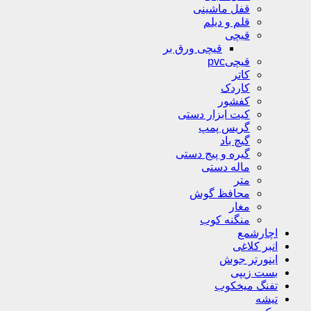
قفل ماشینی
قلم و دیلم
قیچی
قیچی ورق بر
قیچیpvc
کاتر
کاردک
کفشور
کیت ابزار دستی
گریس پمپ
گیچ باد
گیره و پیج دستی
ماله دستی
متر
محافظ گوش
مغار
منگنه کوب
اچارشمع
انبر کلاغی
اینورتر جوش
بست زیپی
تفنگ میخکوب
تیشه