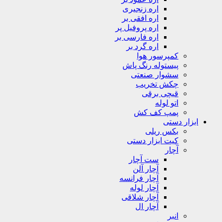
اره زنجیری
اره افقی بر
اره پروفیل پر
اره فارسی بر
اره گرد بر
کمپرسور هوا
پیستوله رنگ پاش
سشوار صنعتی
چکش تخریب
قیچی برقی
اتو لوله
پمپ کف کش
ابزار دستی
بکس ریلی
کیت ابزار دستی
آچار
ست آچار
آچار آلن
آچار فرانسه
آچار لوله
آچار شلاقی
آچار ال
انبر