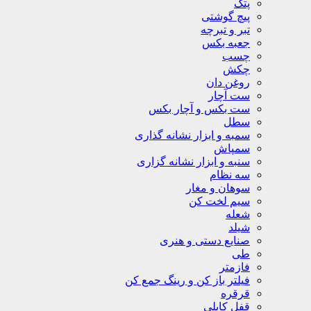
پتک
پیچ گوشتی
تبر و تبرچه
جعبه بکس
چسب
چکش
روغن دان
ست آچار
ست بکس و آچار بکس
سطل
سمبه و ابزار نشانه گذاری
سمپاش
سنبه و ابزار نشانه گزاری
سه نظام
سوهان و مغار
سیم لخت کن
شعله
شیلد
صنایع دستی و هنری
طی
فازمتر
فیلتر باز کن و رینگ جمع کن
قرقره
قفل کابلی