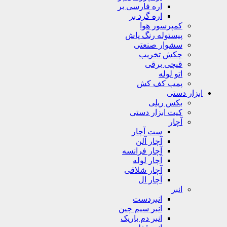
اره فارسی بر
اره گرد بر
کمپرسور هوا
پیستوله رنگ پاش
سشوار صنعتی
چکش تخریب
قیچی برقی
اتو لوله
پمپ کف کش
ابزار دستی
بکس ریلی
کیت ابزار دستی
آچار
ست آچار
آچار آلن
آچار فرانسه
آچار لوله
آچار شلاقی
آچار ال
انبر
انبردست
انبر سیم چین
انبر دم باریک