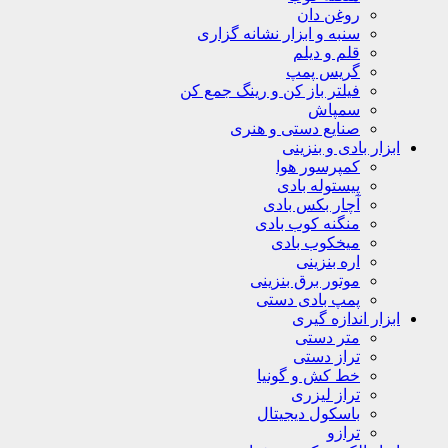
روغن دان
سنبه و ابزار نشانه گزاری
قلم و دیلم
گریس پمپ
فیلتر باز کن و رینگ جمع کن
سمپاش
صنایع دستی و هنری
ابزار بادی و بنزینی
کمپرسور هوا
پیستوله بادی
آچار بکس بادی
منگنه کوب بادی
میخکوب بادی
اره بنزینی
موتور برق بنزینی
پمپ بادی دستی
ابزار اندازه گیری
متر دستی
تراز دستی
خط کش و گونیا
تراز لیزری
باسکول دیجیتال
ترازو