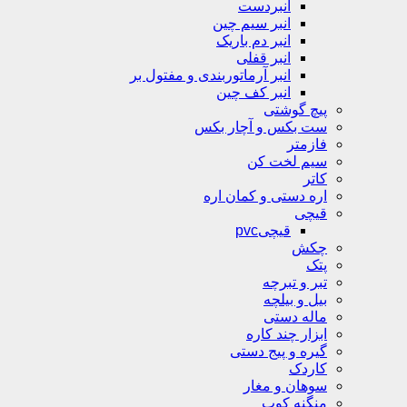
انبردست
انبر سیم چین
انبر دم باریک
انبر قفلی
انبر آرماتوربندی و مفتول بر
انبر کف چین
پیچ گوشتی
ست بکس و آچار بکس
فازمتر
سیم لخت کن
کاتر
اره دستی و کمان اره
قیچی
قیچیpvc
چکش
پتک
تبر و تبرچه
بیل و بیلچه
ماله دستی
ابزار چند کاره
گیره و پیج دستی
کاردک
سوهان و مغار
منگنه کوب