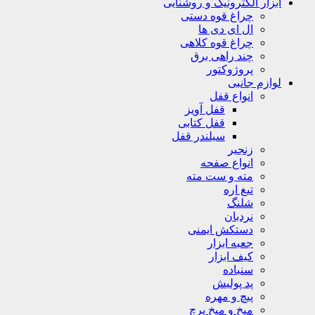
ابزار الکترونیک و روشنایی
چراغ قوه دستی
ال ای دی ها
چراغ قوه کلاهی
چند راهی برق
پروژوکتور
لوازم جانبی
انواع قفل
قفل آویز
قفل کتابی
سیلندر قفل
زنجیر
انواع صفحه
مته و ست مته
تیغ اره
شلنگ
نردبان
دستکش ایمنی
جعبه ابزار
کیف ابزار
سنباده
پد پولیش
پیچ و مهره
میخ و میخ پرچ