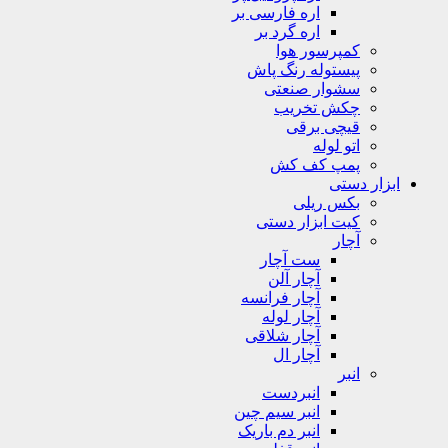
اره فارسی بر
اره گرد بر
کمپرسور هوا
پیستوله رنگ پاش
سشوار صنعتی
چکش تخریب
قیچی برقی
اتو لوله
پمپ کف کش
ابزار دستی
بکس ریلی
کیت ابزار دستی
آچار
ست آچار
آچار آلن
آچار فرانسه
آچار لوله
آچار شلاقی
آچار ال
انبر
انبردست
انبر سیم چین
انبر دم باریک