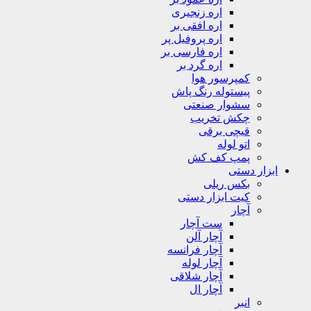
اره زنجیری
اره افقی بر
اره پروفیل پر
اره فارسی بر
اره گرد بر
کمپرسور هوا
پیستوله رنگ پاش
سشوار صنعتی
چکش تخریب
قیچی برقی
اتو لوله
پمپ کف کش
ابزار دستی
بکس ریلی
کیت ابزار دستی
آچار
ست آچار
آچار آلن
آچار فرانسه
آچار لوله
آچار شلاقی
آچار ال
انبر