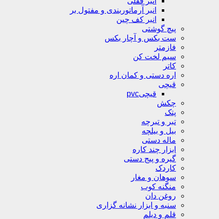
انبر قفلی
انبر آرماتوربندی و مفتول بر
انبر کف چین
پیچ گوشتی
ست بکس و آچار بکس
فازمتر
سیم لخت کن
کاتر
اره دستی و کمان اره
قیچی
قیچیpvc
چکش
پتک
تبر و تبرچه
بیل و بیلچه
ماله دستی
ابزار چند کاره
گیره و پیج دستی
کاردک
سوهان و مغار
منگنه کوب
روغن دان
سنبه و ابزار نشانه گزاری
قلم و دیلم