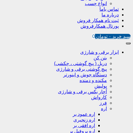
انواع چسب
تماس باما
درباره ما
ثبت نام همکار فروش
پورتال همکارفروش
سبد خرید
۰
تومان
0
ابزار برقی و شارژی
بتن کن
دریل ( پیچ گوشتی ، چکشی)
پیچ گوشتی برقی و شارژی
دستگاه جوش و اینورتر
مکنده و دمنده
پولیش
آچار بکس برقی و شارژی
کارواش
فرز
اره
اره عمود بر
اره زنجیری
اره افقی بر
اره پروفیل پر