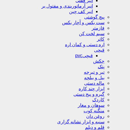
انبر قفلی
انبر آرماتوربندی و مفتول بر
انبر کف چین
پیچ گوشتی
ست بکس و آچار بکس
فازمتر
سیم لخت کن
کاتر
اره دستی و کمان اره
قیچی
قیچیpvc
چکش
پتک
تبر و تبرچه
بیل و بیلچه
ماله دستی
ابزار چند کاره
گیره و پیج دستی
کاردک
سوهان و مغار
منگنه کوب
روغن دان
سنبه و ابزار نشانه گزاری
قلم و دیلم