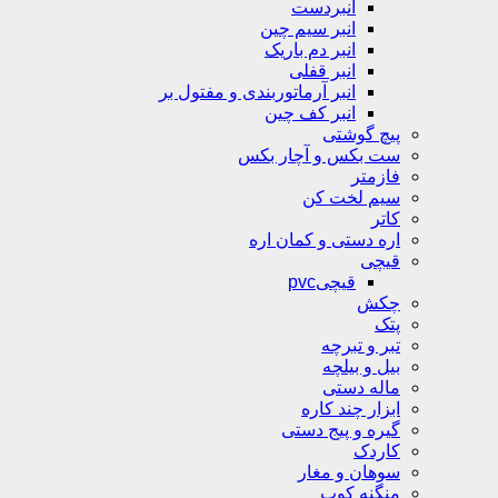
انبردست
انبر سیم چین
انبر دم باریک
انبر قفلی
انبر آرماتوربندی و مفتول بر
انبر کف چین
پیچ گوشتی
ست بکس و آچار بکس
فازمتر
سیم لخت کن
کاتر
اره دستی و کمان اره
قیچی
قیچیpvc
چکش
پتک
تبر و تبرچه
بیل و بیلچه
ماله دستی
ابزار چند کاره
گیره و پیج دستی
کاردک
سوهان و مغار
منگنه کوب