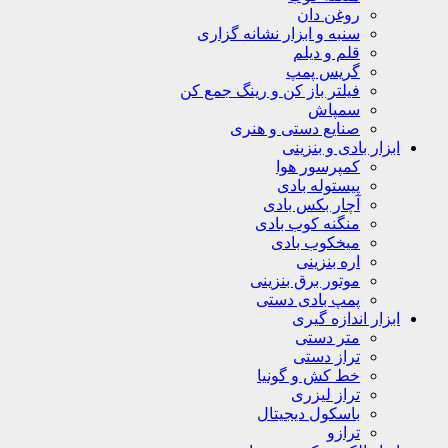
روغن دان
سنبه و ابزار نشانه گزاری
قلم و دیلم
گریس پمپ
فیلتر باز کن و رینگ جمع کن
سمپاش
صنایع دستی و هنری
ابزار بادی و بنزینی
کمپرسور هوا
پیستوله بادی
آچار بکس بادی
منگنه کوب بادی
میخکوب بادی
اره بنزینی
موتور برق بنزینی
پمپ بادی دستی
ابزار اندازه گیری
متر دستی
تراز دستی
خط کش و گونیا
تراز لیزری
باسکول دیجیتال
ترازو