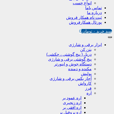
انواع چسب
تماس باما
درباره ما
ثبت نام همکار فروش
پورتال همکارفروش
سبد خرید
۰
تومان
0
ابزار برقی و شارژی
بتن کن
دریل ( پیچ گوشتی ، چکشی)
پیچ گوشتی برقی و شارژی
دستگاه جوش و اینورتر
مکنده و دمنده
پولیش
آچار بکس برقی و شارژی
کارواش
فرز
اره
اره عمود بر
اره زنجیری
اره افقی بر
اره پروفیل پر