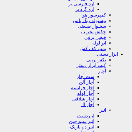
اره فارسی بر
اره گرد بر
کمپرسور هوا
پیستوله رنگ پاش
سشوار صنعتی
چکش تخریب
قیچی برقی
اتو لوله
پمپ کف کش
ابزار دستی
بکس ریلی
کیت ابزار دستی
آچار
ست آچار
آچار آلن
آچار فرانسه
آچار لوله
آچار شلاقی
آچار ال
انبر
انبردست
انبر سیم چین
انبر دم باریک