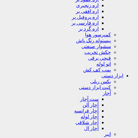
اره زنجیری
اره افقی بر
اره پروفیل پر
اره فارسی بر
اره گرد بر
کمپرسور هوا
پیستوله رنگ پاش
سشوار صنعتی
چکش تخریب
قیچی برقی
اتو لوله
پمپ کف کش
ابزار دستی
بکس ریلی
کیت ابزار دستی
آچار
ست آچار
آچار آلن
آچار فرانسه
آچار لوله
آچار شلاقی
آچار ال
انبر