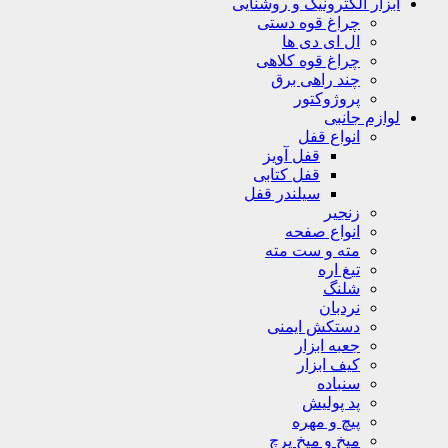
ابزار الکترونیک و روشنایی
چراغ قوه دستی
ال ای دی ها
چراغ قوه کلاهی
چند راهی برق
پروژوکتور
لوازم جانبی
انواع قفل
قفل آویز
قفل کتابی
سیلندر قفل
زنجیر
انواع صفحه
مته و ست مته
تیغ اره
شلنگ
نردبان
دستکش ایمنی
جعبه ابزار
کیف ابزار
سنباده
پد پولیش
پیچ و مهره
میخ و میخ پرچ