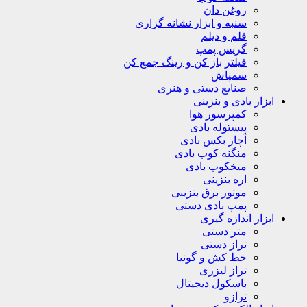
روغن دان
سنبه و ابزار نشانه گزاری
قلم و دیلم
گریس پمپ
فیلتر باز کن و رینگ جمع کن
سمپاش
صنایع دستی و هنری
ابزار بادی و بنزینی
کمپرسور هوا
پیستوله بادی
آچار بکس بادی
منگنه کوب بادی
میخکوب بادی
اره بنزینی
موتور برق بنزینی
پمپ بادی دستی
ابزار اندازه گیری
متر دستی
تراز دستی
خط کش و گونیا
تراز لیزری
باسکول دیجیتال
ترازو