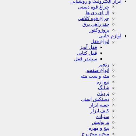
ابزار الکترونیک و روشنایی
چراغ قوه دستی
ال ای دی ها
چراغ قوه کلاهی
چند راهی برق
پروژوکتور
لوازم جانبی
انواع قفل
قفل آویز
قفل کتابی
سیلندر قفل
زنجیر
انواع صفحه
مته و ست مته
تیغ اره
شلنگ
نردبان
دستکش ایمنی
جعبه ابزار
کیف ابزار
سنباده
پد پولیش
پیچ و مهره
میخ و میخ پرچ