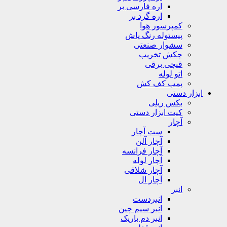
اره فارسی بر
اره گرد بر
کمپرسور هوا
پیستوله رنگ پاش
سشوار صنعتی
چکش تخریب
قیچی برقی
اتو لوله
پمپ کف کش
ابزار دستی
بکس ریلی
کیت ابزار دستی
آچار
ست آچار
آچار آلن
آچار فرانسه
آچار لوله
آچار شلاقی
آچار ال
انبر
انبردست
انبر سیم چین
انبر دم باریک