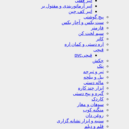
انبر قفلی
انبر آرماتوربندی و مفتول بر
انبر کف چین
پیچ گوشتی
ست بکس و آچار بکس
فازمتر
سیم لخت کن
کاتر
اره دستی و کمان اره
قیچی
قیچیpvc
چکش
پتک
تبر و تبرچه
بیل و بیلچه
ماله دستی
ابزار چند کاره
گیره و پیج دستی
کاردک
سوهان و مغار
منگنه کوب
روغن دان
سنبه و ابزار نشانه گزاری
قلم و دیلم