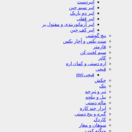
انبردست
انبر سیم چین
انبر دم باریک
انبر قفلی
انبر آرماتوربندی و مفتول بر
انبر کف چین
پیچ گوشتی
ست بکس و آچار بکس
فازمتر
سیم لخت کن
کاتر
اره دستی و کمان اره
قیچی
قیچیpvc
چکش
پتک
تبر و تبرچه
بیل و بیلچه
ماله دستی
ابزار چند کاره
گیره و پیج دستی
کاردک
سوهان و مغار
منگنه کوب