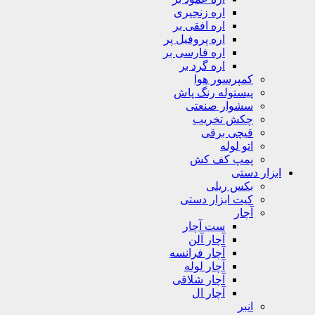
اره زنجیری
اره افقی بر
اره پروفیل پر
اره فارسی بر
اره گرد بر
کمپرسور هوا
پیستوله رنگ پاش
سشوار صنعتی
چکش تخریب
قیچی برقی
اتو لوله
پمپ کف کش
ابزار دستی
بکس ریلی
کیت ابزار دستی
آچار
ست آچار
آچار آلن
آچار فرانسه
آچار لوله
آچار شلاقی
آچار ال
انبر