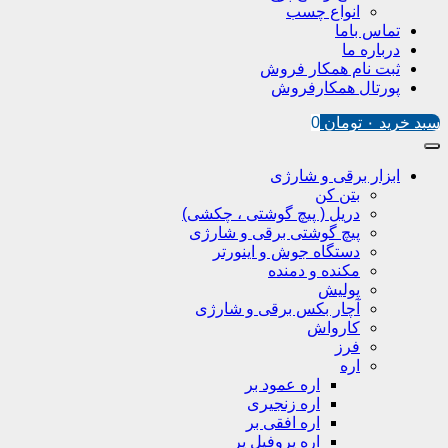
انواع چسب
تماس باما
درباره ما
ثبت نام همکار فروش
پورتال همکارفروش
سبد خرید
۰
تومان
0
ابزار برقی و شارژی
بتن کن
دریل ( پیچ گوشتی ، چکشی)
پیچ گوشتی برقی و شارژی
دستگاه جوش و اینورتر
مکنده و دمنده
پولیش
آچار بکس برقی و شارژی
کارواش
فرز
اره
اره عمود بر
اره زنجیری
اره افقی بر
اره پروفیل پر