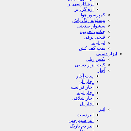
اره فارسی بر
اره گرد بر
کمپرسور هوا
پیستوله رنگ پاش
سشوار صنعتی
چکش تخریب
قیچی برقی
اتو لوله
پمپ کف کش
ابزار دستی
بکس ریلی
کیت ابزار دستی
آچار
ست آچار
آچار آلن
آچار فرانسه
آچار لوله
آچار شلاقی
آچار ال
انبر
انبردست
انبر سیم چین
انبر دم باریک