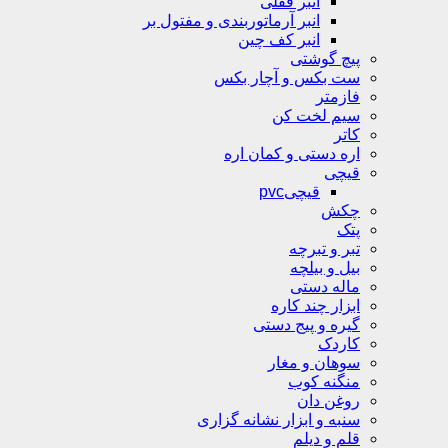
انبر قفلی
انبر آرماتوربندی و مفتول بر
انبر کف چین
پیچ گوشتی
ست بکس و آچار بکس
فازمتر
سیم لخت کن
کاتر
اره دستی و کمان اره
قیچی
قیچیpvc
چکش
پتک
تبر و تبرچه
بیل و بیلچه
ماله دستی
ابزار چند کاره
گیره و پیج دستی
کاردک
سوهان و مغار
منگنه کوب
روغن دان
سنبه و ابزار نشانه گزاری
قلم و دیلم