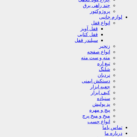
چند راهی برق
پروژوکتور
لوازم جانبی
انواع قفل
قفل آویز
قفل کتابی
سیلندر قفل
زنجیر
انواع صفحه
مته و ست مته
تیغ اره
شلنگ
نردبان
دستکش ایمنی
جعبه ابزار
کیف ابزار
سنباده
پد پولیش
پیچ و مهره
میخ و میخ پرچ
انواع چسب
تماس باما
درباره ما