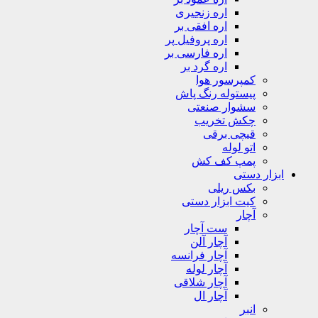
اره زنجیری
اره افقی بر
اره پروفیل پر
اره فارسی بر
اره گرد بر
کمپرسور هوا
پیستوله رنگ پاش
سشوار صنعتی
چکش تخریب
قیچی برقی
اتو لوله
پمپ کف کش
ابزار دستی
بکس ریلی
کیت ابزار دستی
آچار
ست آچار
آچار آلن
آچار فرانسه
آچار لوله
آچار شلاقی
آچار ال
انبر