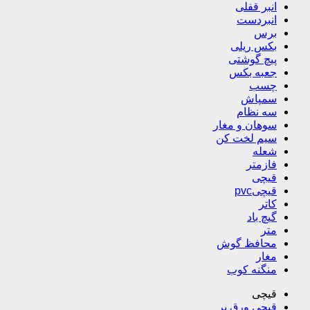
انبر قفلی
انبردست
برس
بکس ریلی
پیچ گوشتی
جعبه بکس
چسب
سمپاش
سه نظام
سوهان و مغار
سیم لخت کن
شعله
فازمتر
قیچی
قیچیpvc
کاتر
گیچ باد
متر
محافظ گوش
مغار
منگنه کوب
قیچی
قیچی ورق بر