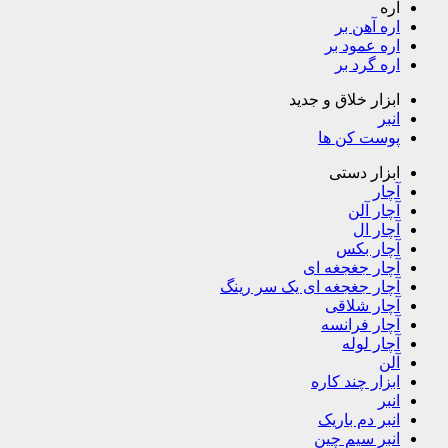
اره
اره آهن بر
اره عمود بر
اره گرد بر
ابزار خلاق و جدید
انبر
پوست کن ها
ابزار دستی
آچار
آچار آلن
آچار ال
آچار بکس
آچار جغجغه ای
آچار جغجغه ای یک سر رینگ
آچار شلاقی
آچار فرانسه
آچار لوله
آلن
ابزار چند کاره
انبر
انبر دم باریک
انبر سیم چین