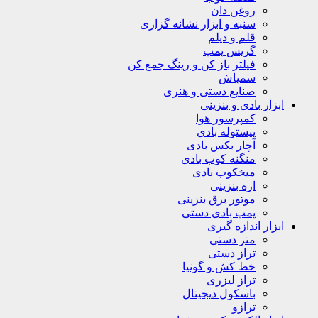
روغن دان
سنبه و ابزار نشانه گزاری
قلم و دیلم
گریس پمپ
فیلتر باز کن و رینگ جمع کن
سمپاش
صنایع دستی و هنری
ابزار بادی و بنزینی
کمپرسور هوا
پیستوله بادی
آچار بکس بادی
منگنه کوب بادی
میخکوب بادی
اره بنزینی
موتور برق بنزینی
پمپ بادی دستی
ابزار اندازه گیری
متر دستی
تراز دستی
خط کش و گونیا
تراز لیزری
باسکول دیجیتال
ترازو