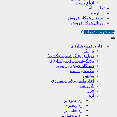
انواع چسب
تماس باما
درباره ما
ثبت نام همکار فروش
پورتال همکارفروش
سبد خرید
۰
تومان
0
ابزار برقی و شارژی
بتن کن
دریل ( پیچ گوشتی ، چکشی)
پیچ گوشتی برقی و شارژی
دستگاه جوش و اینورتر
مکنده و دمنده
پولیش
آچار بکس برقی و شارژی
کارواش
فرز
اره
اره عمود بر
اره زنجیری
اره افقی بر
اره پروفیل پر