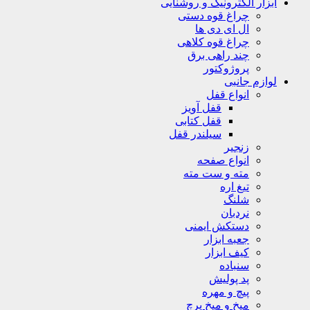
ابزار الکترونیک و روشنایی
چراغ قوه دستی
ال ای دی ها
چراغ قوه کلاهی
چند راهی برق
پروژوکتور
لوازم جانبی
انواع قفل
قفل آویز
قفل کتابی
سیلندر قفل
زنجیر
انواع صفحه
مته و ست مته
تیغ اره
شلنگ
نردبان
دستکش ایمنی
جعبه ابزار
کیف ابزار
سنباده
پد پولیش
پیچ و مهره
میخ و میخ پرچ