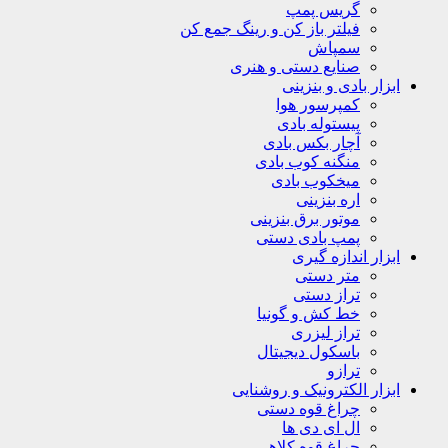
گریس پمپ
فیلتر باز کن و رینگ جمع کن
سمپاش
صنایع دستی و هنری
ابزار بادی و بنزینی
کمپرسور هوا
پیستوله بادی
آچار بکس بادی
منگنه کوب بادی
میخکوب بادی
اره بنزینی
موتور برق بنزینی
پمپ بادی دستی
ابزار اندازه گیری
متر دستی
تراز دستی
خط کش و گونیا
تراز لیزری
باسکول دیجیتال
ترازو
ابزار الکترونیک و روشنایی
چراغ قوه دستی
ال ای دی ها
چراغ قوه کلاهی