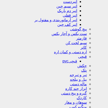
انبردست
انبر سیم چین
انبر دم باریک
انبر قفلی
انبر آرماتوربندی و مفتول بر
انبر کف چین
پیچ گوشتی
ست بکس و آچار بکس
فازمتر
سیم لخت کن
کاتر
اره دستی و کمان اره
قیچی
قیچیpvc
چکش
پتک
تبر و تبرچه
بیل و بیلچه
ماله دستی
ابزار چند کاره
گیره و پیج دستی
کاردک
سوهان و مغار
منگنه کوب