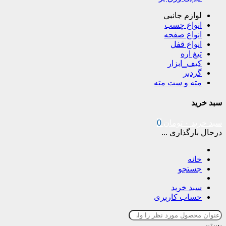
لوازم جانبی
انواع چسب
انواع صفحه
انواع قفل
تیغ اره
کیف_ابزار
گردبر
مته و ست مته
سبد خرید
سبد خرید
۰
تومان
0
درحال بارگذاری ...
خانه
جستجو
سبد خرید
حساب کاربری
بستن