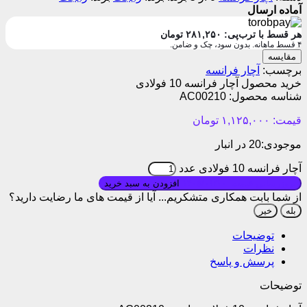
آماده ارسال
هر قسط با ترب‌پی:
۲۸۱,۲۵۰
تومان
۴ قسط ماهانه. بدون سود، چک و ضامن.
مقایسه
برچسب:
آچار فرانسه
خرید محصول آچار فرانسه 10 فولادی
شناسه محصول:
AC00210
قیمت:
۱,۱۲۵,۰۰۰
تومان
موجودی:
20 در انبار
آچار فرانسه 10 فولادی عدد
بروزرسانی قیمت: ۱۴۰۵/۰۱/۱۰
افزودن به سبد خرید
از شما بابت همکاری متشکریم...
آیا از قیمت های ما رضایت دارید؟
بله
خیر
توضیحات
نظرات
پرسش و پاسخ
توضیحات