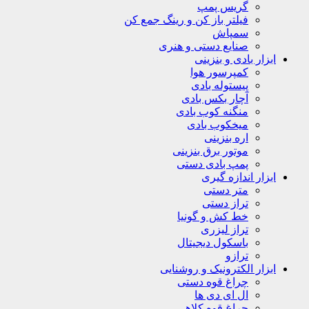
گریس پمپ
فیلتر باز کن و رینگ جمع کن
سمپاش
صنایع دستی و هنری
ابزار بادی و بنزینی
کمپرسور هوا
پیستوله بادی
آچار بکس بادی
منگنه کوب بادی
میخکوب بادی
اره بنزینی
موتور برق بنزینی
پمپ بادی دستی
ابزار اندازه گیری
متر دستی
تراز دستی
خط کش و گونیا
تراز لیزری
باسکول دیجیتال
ترازو
ابزار الکترونیک و روشنایی
چراغ قوه دستی
ال ای دی ها
چراغ قوه کلاهی