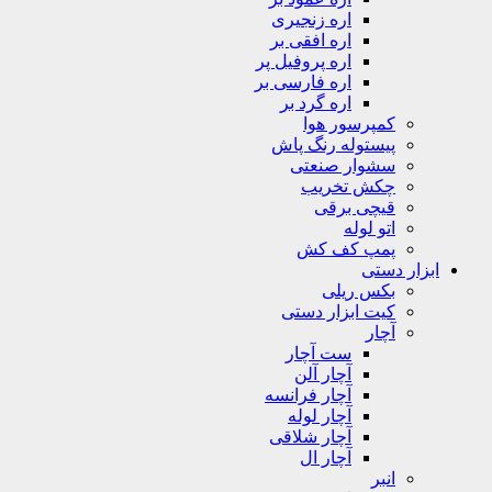
اره زنجیری
اره افقی بر
اره پروفیل پر
اره فارسی بر
اره گرد بر
کمپرسور هوا
پیستوله رنگ پاش
سشوار صنعتی
چکش تخریب
قیچی برقی
اتو لوله
پمپ کف کش
ابزار دستی
بکس ریلی
کیت ابزار دستی
آچار
ست آچار
آچار آلن
آچار فرانسه
آچار لوله
آچار شلاقی
آچار ال
انبر