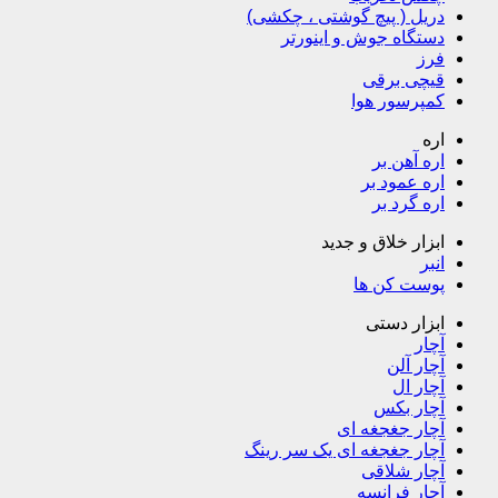
دریل ( پیچ گوشتی ، چکشی)
دستگاه جوش و اینورتر
فرز
قیچی برقی
کمپرسور هوا
اره
اره آهن بر
اره عمود بر
اره گرد بر
ابزار خلاق و جدید
انبر
پوست کن ها
ابزار دستی
آچار
آچار آلن
آچار ال
آچار بکس
آچار جغجغه ای
آچار جغجغه ای یک سر رینگ
آچار شلاقی
آچار فرانسه