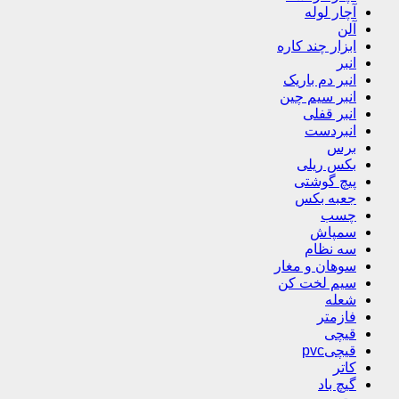
آچار لوله
آلن
ابزار چند کاره
انبر
انبر دم باریک
انبر سیم چین
انبر قفلی
انبردست
برس
بکس ریلی
پیچ گوشتی
جعبه بکس
چسب
سمپاش
سه نظام
سوهان و مغار
سیم لخت کن
شعله
فازمتر
قیچی
قیچیpvc
کاتر
گیچ باد