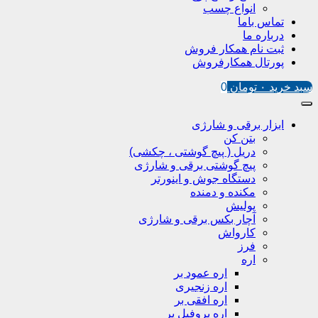
انواع چسب
تماس باما
درباره ما
ثبت نام همکار فروش
پورتال همکارفروش
سبد خرید
۰
تومان
0
ابزار برقی و شارژی
بتن کن
دریل ( پیچ گوشتی ، چکشی)
پیچ گوشتی برقی و شارژی
دستگاه جوش و اینورتر
مکنده و دمنده
پولیش
آچار بکس برقی و شارژی
کارواش
فرز
اره
اره عمود بر
اره زنجیری
اره افقی بر
اره پروفیل پر