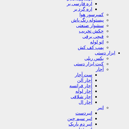
اره فارسی بر
اره گرد بر
کمپرسور هوا
پیستوله رنگ پاش
سشوار صنعتی
چکش تخریب
قیچی برقی
اتو لوله
پمپ کف کش
ابزار دستی
بکس ریلی
کیت ابزار دستی
آچار
ست آچار
آچار آلن
آچار فرانسه
آچار لوله
آچار شلاقی
آچار ال
انبر
انبردست
انبر سیم چین
انبر دم باریک