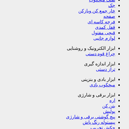
جک
خار جمع کن وبازکن
صفحه
فرچه کاسه ای
قفل کمدی
قیچی مفتول
لوازم جانبی
ابزار الکترونیک و روشنایی
چراغ قوه دستی
ابزار اندازه گیری
تراز دستی
ابزار بادی و بنزینی
میخکوب بادی
ابزار برقی و شارژی
اره
بتن کن
پولیش
پیچ گوشتی برقی و شارژی
پیستوله رنگ پاش
چکش تخریب