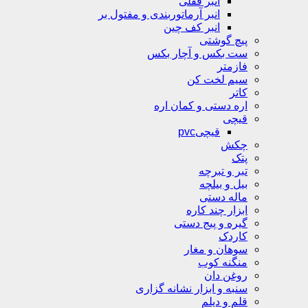
انبر قفلی
انبر آرماتوربندی و مفتول بر
انبر کف چین
پیچ گوشتی
ست بکس و آچار بکس
فازمتر
سیم لخت کن
کاتر
اره دستی و کمان اره
قیچی
قیچیpvc
چکش
پتک
تبر و تبرچه
بیل و بیلچه
ماله دستی
ابزار چند کاره
گیره و پیج دستی
کاردک
سوهان و مغار
منگنه کوب
روغن دان
سنبه و ابزار نشانه گزاری
قلم و دیلم