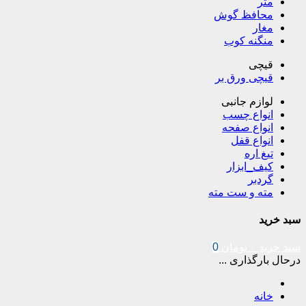
متر
محافظ گوش
مغار
منگنه کوب
قیچی
قیچی ورق بر
لوازم جانبی
انواع چسب
انواع صفحه
انواع قفل
تیغ اره
کیف_ابزار
گردبر
مته و ست مته
سبد خرید
سبد خرید
۰
تومان
0
درحال بارگذاری ...
خانه