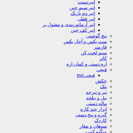
انبردست
انبر سیم چین
انبر دم باریک
انبر قفلی
انبر آرماتوربندی و مفتول بر
انبر کف چین
پیچ گوشتی
ست بکس و آچار بکس
فازمتر
سیم لخت کن
کاتر
اره دستی و کمان اره
قیچی
قیچیpvc
چکش
پتک
تبر و تبرچه
بیل و بیلچه
ماله دستی
ابزار چند کاره
گیره و پیج دستی
کاردک
سوهان و مغار
منگنه کوب