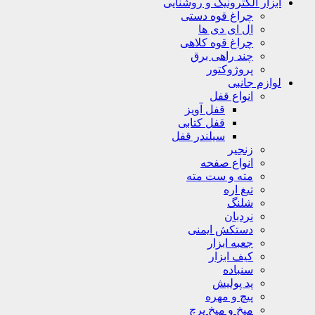
ابزار الکترونیک و روشنایی
چراغ قوه دستی
ال ای دی ها
چراغ قوه کلاهی
چند راهی برق
پروژوکتور
لوازم جانبی
انواع قفل
قفل آویز
قفل کتابی
سیلندر قفل
زنجیر
انواع صفحه
مته و ست مته
تیغ اره
شلنگ
نردبان
دستکش ایمنی
جعبه ابزار
کیف ابزار
سنباده
پد پولیش
پیچ و مهره
میخ و میخ پرچ