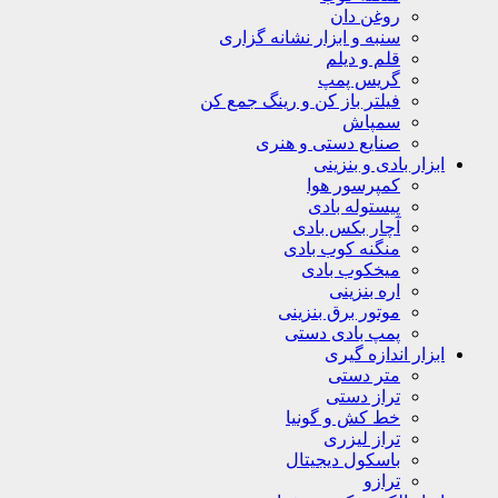
روغن دان
سنبه و ابزار نشانه گزاری
قلم و دیلم
گریس پمپ
فیلتر باز کن و رینگ جمع کن
سمپاش
صنایع دستی و هنری
ابزار بادی و بنزینی
کمپرسور هوا
پیستوله بادی
آچار بکس بادی
منگنه کوب بادی
میخکوب بادی
اره بنزینی
موتور برق بنزینی
پمپ بادی دستی
ابزار اندازه گیری
متر دستی
تراز دستی
خط کش و گونیا
تراز لیزری
باسکول دیجیتال
ترازو