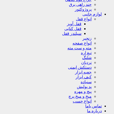
چند راهی برق
پروژوکتور
لوازم جانبی
انواع قفل
قفل آویز
قفل کتابی
سیلندر قفل
زنجیر
انواع صفحه
مته و ست مته
تیغ اره
شلنگ
نردبان
دستکش ایمنی
جعبه ابزار
کیف ابزار
سنباده
پد پولیش
پیچ و مهره
میخ و میخ پرچ
انواع چسب
تماس باما
درباره ما