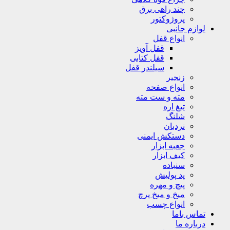
چند راهی برق
پروژوکتور
لوازم جانبی
انواع قفل
قفل آویز
قفل کتابی
سیلندر قفل
زنجیر
انواع صفحه
مته و ست مته
تیغ اره
شلنگ
نردبان
دستکش ایمنی
جعبه ابزار
کیف ابزار
سنباده
پد پولیش
پیچ و مهره
میخ و میخ پرچ
انواع چسب
تماس باما
درباره ما