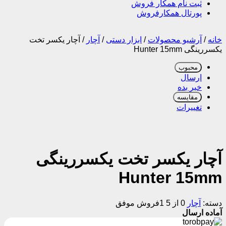
ثبت نام همکار فروش
پورتال همکارفروش
خانه
/
آرشیو محصولات
/
ابزار دستی
/
آچار
/
آچار یکسر تخت
یکسررینگی Hunter 15mm
محبوب
ارسال
خبر بده
مقایسه
تغییرات
آچار یکسر تخت یکسررینگی
Hunter 15mm
دسته:
آچار
0 از 5
1فروش موفق
آماده ارسال