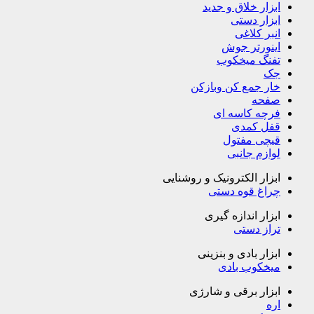
ابزار خلاق و جدید
ابزار دستی
انبر کلاغی
اینورتر جوش
تفنگ میخکوب
جک
خار جمع کن وبازکن
صفحه
فرچه کاسه ای
قفل کمدی
قیچی مفتول
لوازم جانبی
ابزار الکترونیک و روشنایی
چراغ قوه دستی
ابزار اندازه گیری
تراز دستی
ابزار بادی و بنزینی
میخکوب بادی
ابزار برقی و شارژی
اره