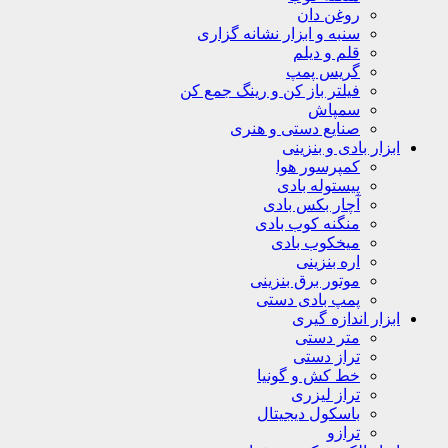
روغن دان
سنبه و ابزار نشانه گزاری
قلم و دیلم
گریس پمپ
فیلتر باز کن و رینگ جمع کن
سمپاش
صنایع دستی و هنری
ابزار بادی و بنزینی
کمپرسور هوا
پیستوله بادی
آچار بکس بادی
منگنه کوب بادی
میخکوب بادی
اره بنزینی
موتور برق بنزینی
پمپ بادی دستی
ابزار اندازه گیری
متر دستی
تراز دستی
خط کش و گونیا
تراز لیزری
باسکول دیجیتال
ترازو