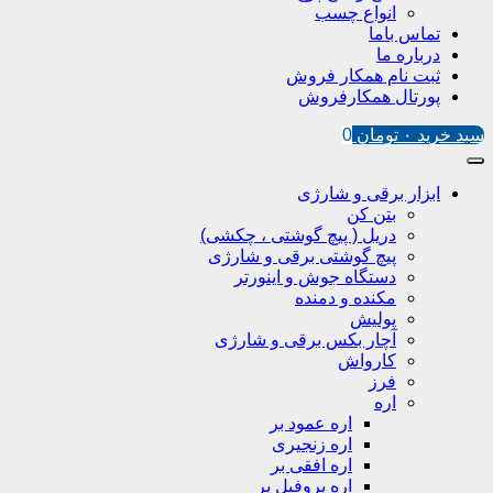
انواع چسب
تماس باما
درباره ما
ثبت نام همکار فروش
پورتال همکارفروش
سبد خرید
۰
تومان
0
ابزار برقی و شارژی
بتن کن
دریل ( پیچ گوشتی ، چکشی)
پیچ گوشتی برقی و شارژی
دستگاه جوش و اینورتر
مکنده و دمنده
پولیش
آچار بکس برقی و شارژی
کارواش
فرز
اره
اره عمود بر
اره زنجیری
اره افقی بر
اره پروفیل پر