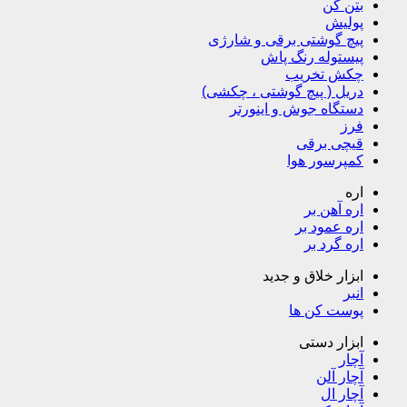
بتن کن
پولیش
پیچ گوشتی برقی و شارژی
پیستوله رنگ پاش
چکش تخریب
دریل ( پیچ گوشتی ، چکشی)
دستگاه جوش و اینورتر
فرز
قیچی برقی
کمپرسور هوا
اره
اره آهن بر
اره عمود بر
اره گرد بر
ابزار خلاق و جدید
انبر
پوست کن ها
ابزار دستی
آچار
آچار آلن
آچار ال