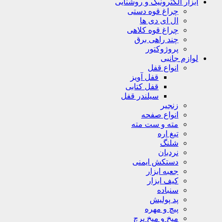
ابزار الکترونیک و روشنایی
چراغ قوه دستی
ال ای دی ها
چراغ قوه کلاهی
چند راهی برق
پروژوکتور
لوازم جانبی
انواع قفل
قفل آویز
قفل کتابی
سیلندر قفل
زنجیر
انواع صفحه
مته و ست مته
تیغ اره
شلنگ
نردبان
دستکش ایمنی
جعبه ابزار
کیف ابزار
سنباده
پد پولیش
پیچ و مهره
میخ و میخ پرچ