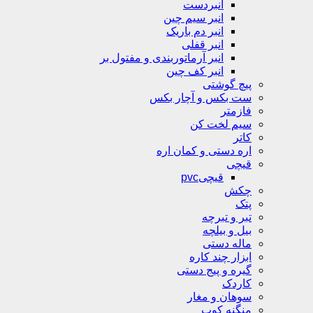
انبردست
انبر سیم چین
انبر دم باریک
انبر قفلی
انبر آرماتوربندی و مفتول بر
انبر کف چین
پیچ گوشتی
ست بکس و آچار بکس
فازمتر
سیم لخت کن
کاتر
اره دستی و کمان اره
قیچی
قیچیpvc
چکش
پتک
تبر و تبرچه
بیل و بیلچه
ماله دستی
ابزار چند کاره
گیره و پیج دستی
کاردک
سوهان و مغار
منگنه کوب