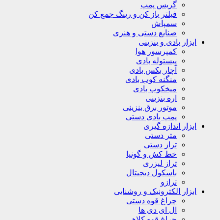
گریس پمپ
فیلتر باز کن و رینگ جمع کن
سمپاش
صنایع دستی و هنری
ابزار بادی و بنزینی
کمپرسور هوا
پیستوله بادی
آچار بکس بادی
منگنه کوب بادی
میخکوب بادی
اره بنزینی
موتور برق بنزینی
پمپ بادی دستی
ابزار اندازه گیری
متر دستی
تراز دستی
خط کش و گونیا
تراز لیزری
باسکول دیجیتال
ترازو
ابزار الکترونیک و روشنایی
چراغ قوه دستی
ال ای دی ها
چراغ قوه کلاهی