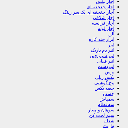
آچار بکس
آچار جغجغه ای
آچار جغجغه ای یک سر رینگ
آچار شلاقی
آچار فرانسه
آچار لوله
آلن
ابزار چند کاره
انبر
انبر دم باریک
انبر سیم چین
انبر قفلی
انبردست
برس
بکس ریلی
پیچ گوشتی
جعبه بکس
چسب
سمپاش
سه نظام
سوهان و مغار
سیم لخت کن
شعله
فازمتر