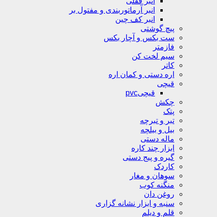
انبر قفلی
انبر آرماتوربندی و مفتول بر
انبر کف چین
پیچ گوشتی
ست بکس و آچار بکس
فازمتر
سیم لخت کن
کاتر
اره دستی و کمان اره
قیچی
قیچیpvc
چکش
پتک
تبر و تبرچه
بیل و بیلچه
ماله دستی
ابزار چند کاره
گیره و پیج دستی
کاردک
سوهان و مغار
منگنه کوب
روغن دان
سنبه و ابزار نشانه گزاری
قلم و دیلم