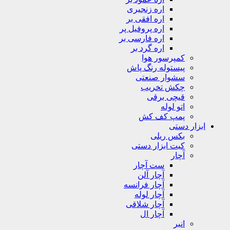
اره زنجیری
اره افقی بر
اره پروفیل پر
اره فارسی بر
اره گرد بر
کمپرسور هوا
پیستوله رنگ پاش
سشوار صنعتی
چکش تخریب
قیچی برقی
اتو لوله
پمپ کف کش
ابزار دستی
بکس ریلی
کیت ابزار دستی
آچار
ست آچار
آچار آلن
آچار فرانسه
آچار لوله
آچار شلاقی
آچار ال
انبر