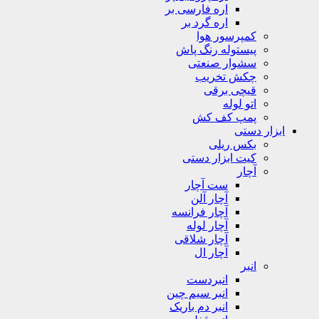
اره فارسی بر
اره گرد بر
کمپرسور هوا
پیستوله رنگ پاش
سشوار صنعتی
چکش تخریب
قیچی برقی
اتو لوله
پمپ کف کش
ابزار دستی
بکس ریلی
کیت ابزار دستی
آچار
ست آچار
آچار آلن
آچار فرانسه
آچار لوله
آچار شلاقی
آچار ال
انبر
انبردست
انبر سیم چین
انبر دم باریک