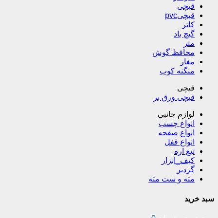
قیچی
قیچیpvc
کاتر
گیچ باد
متر
محافظ گوش
مغار
منگنه کوب
قیچی
قیچی ورق بر
لوازم جانبی
انواع چسب
انواع صفحه
انواع قفل
تیغ اره
کیف_ابزار
گردبر
مته و ست مته
سبد خرید