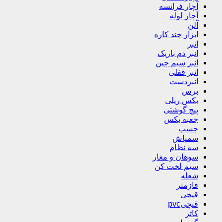
آچار فرانسه
آچار لوله
آلن
ابزار چند کاره
انبر
انبر دم باریک
انبر سیم چین
انبر قفلی
انبردست
برس
بکس ریلی
پیچ گوشتی
جعبه بکس
چسب
سمپاش
سه نظام
سوهان و مغار
سیم لخت کن
شعله
فازمتر
قیچی
قیچیpvc
کاتر