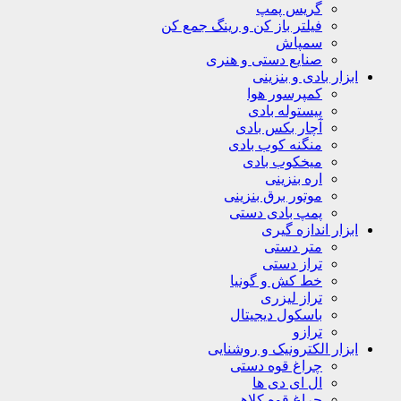
گریس پمپ
فیلتر باز کن و رینگ جمع کن
سمپاش
صنایع دستی و هنری
ابزار بادی و بنزینی
کمپرسور هوا
پیستوله بادی
آچار بکس بادی
منگنه کوب بادی
میخکوب بادی
اره بنزینی
موتور برق بنزینی
پمپ بادی دستی
ابزار اندازه گیری
متر دستی
تراز دستی
خط کش و گونیا
تراز لیزری
باسکول دیجیتال
ترازو
ابزار الکترونیک و روشنایی
چراغ قوه دستی
ال ای دی ها
چراغ قوه کلاهی