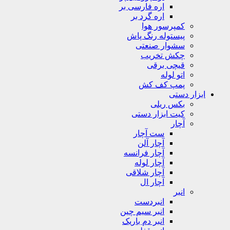
اره فارسی بر
اره گرد بر
کمپرسور هوا
پیستوله رنگ پاش
سشوار صنعتی
چکش تخریب
قیچی برقی
اتو لوله
پمپ کف کش
ابزار دستی
بکس ریلی
کیت ابزار دستی
آچار
ست آچار
آچار آلن
آچار فرانسه
آچار لوله
آچار شلاقی
آچار ال
انبر
انبردست
انبر سیم چین
انبر دم باریک