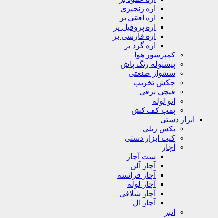
اره زنجیری
اره افقی بر
اره پروفیل پر
اره فارسی بر
اره گرد بر
کمپرسور هوا
پیستوله رنگ پاش
سشوار صنعتی
چکش تخریب
قیچی برقی
اتو لوله
پمپ کف کش
ابزار دستی
بکس ریلی
کیت ابزار دستی
آچار
ست آچار
آچار آلن
آچار فرانسه
آچار لوله
آچار شلاقی
آچار ال
انبر