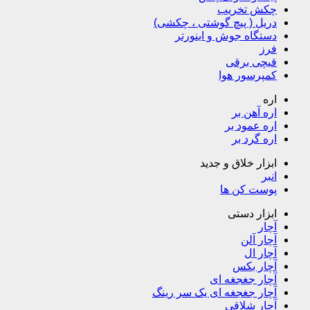
چکش تخریب
دریل ( پیچ گوشتی ، چکشی)
دستگاه جوش و اینورتر
فرز
قیچی برقی
کمپرسور هوا
اره
اره آهن بر
اره عمود بر
اره گرد بر
ابزار خلاق و جدید
انبر
پوست کن ها
ابزار دستی
آچار
آچار آلن
آچار ال
آچار بکس
آچار جغجغه ای
آچار جغجغه ای یک سر رینگ
آچار شلاقی