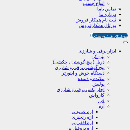
انواع چسب
تماس باما
درباره ما
ثبت نام همکار فروش
پورتال همکارفروش
سبد خرید
۰
تومان
0
ابزار برقی و شارژی
بتن کن
دریل ( پیچ گوشتی ، چکشی)
پیچ گوشتی برقی و شارژی
دستگاه جوش و اینورتر
مکنده و دمنده
پولیش
آچار بکس برقی و شارژی
کارواش
فرز
اره
اره عمود بر
اره زنجیری
اره افقی بر
اره پروفیل پر