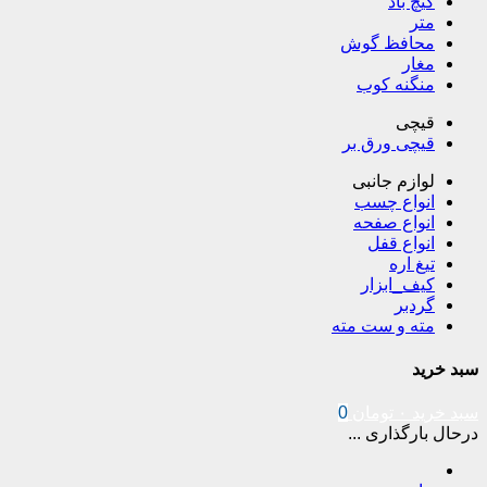
گیچ باد
متر
محافظ گوش
مغار
منگنه کوب
قیچی
قیچی ورق بر
لوازم جانبی
انواع چسب
انواع صفحه
انواع قفل
تیغ اره
کیف_ابزار
گردبر
مته و ست مته
سبد خرید
سبد خرید
۰
تومان
0
درحال بارگذاری ...