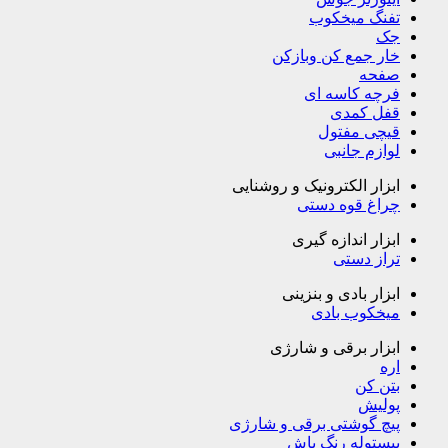
تفنگ میخکوب
جک
خار جمع کن وبازکن
صفحه
فرچه کاسه ای
قفل کمدی
قیچی مفتول
لوازم جانبی
ابزار الکترونیک و روشنایی
چراغ قوه دستی
ابزار اندازه گیری
تراز دستی
ابزار بادی و بنزینی
میخکوب بادی
ابزار برقی و شارژی
اره
بتن کن
پولیش
پیچ گوشتی برقی و شارژی
پیستوله رنگ پاش