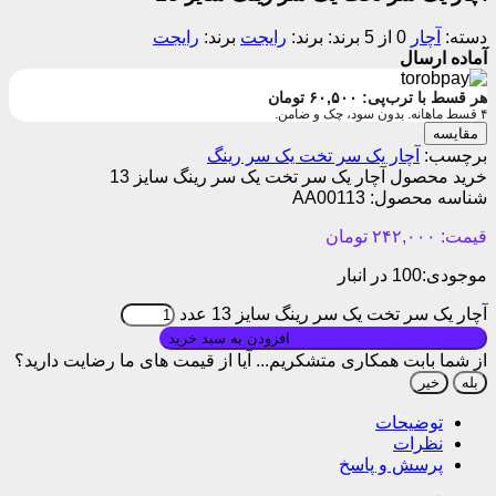
دسته:
آچار
0 از 5
برند:
رایجت
برند:
رایجت
آماده ارسال
هر قسط با ترب‌پی:
۶۰,۵۰۰
تومان
۴ قسط ماهانه. بدون سود، چک و ضامن.
مقایسه
برچسب:
آچار یک سر تخت یک سر رینگ
خرید محصول آچار یک سر تخت یک سر رینگ سایز 13
شناسه محصول:
AA00113
قیمت:
۲۴۲,۰۰۰
تومان
موجودی:
100 در انبار
آچار یک سر تخت یک سر رینگ سایز 13 عدد
بروزرسانی قیمت: ۱۴۰۵/۰۱/۱۰
افزودن به سبد خرید
از شما بابت همکاری متشکریم...
آیا از قیمت های ما رضایت دارید؟
بله
خیر
توضیحات
نظرات
پرسش و پاسخ