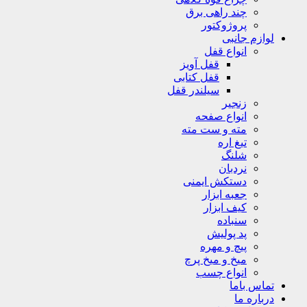
چند راهی برق
پروژوکتور
لوازم جانبی
انواع قفل
قفل آویز
قفل کتابی
سیلندر قفل
زنجیر
انواع صفحه
مته و ست مته
تیغ اره
شلنگ
نردبان
دستکش ایمنی
جعبه ابزار
کیف ابزار
سنباده
پد پولیش
پیچ و مهره
میخ و میخ پرچ
انواع چسب
تماس باما
درباره ما