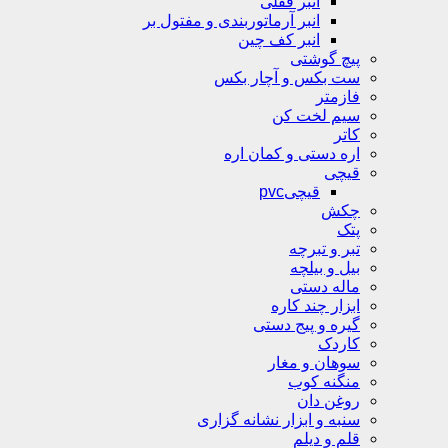
انبر قفلی
انبر آرماتوربندی و مفتول بر
انبر کف چین
پیچ گوشتی
ست بکس و آچار بکس
فازمتر
سیم لخت کن
کاتر
اره دستی و کمان اره
قیچی
قیچیpvc
چکش
پتک
تبر و تبرچه
بیل و بیلچه
ماله دستی
ابزار چند کاره
گیره و پیج دستی
کاردک
سوهان و مغار
منگنه کوب
روغن دان
سنبه و ابزار نشانه گزاری
قلم و دیلم