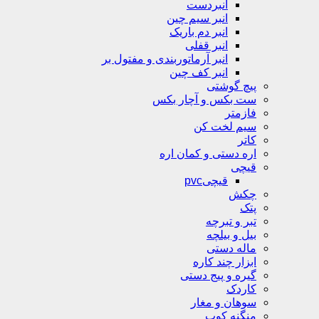
انبردست
انبر سیم چین
انبر دم باریک
انبر قفلی
انبر آرماتوربندی و مفتول بر
انبر کف چین
پیچ گوشتی
ست بکس و آچار بکس
فازمتر
سیم لخت کن
کاتر
اره دستی و کمان اره
قیچی
قیچیpvc
چکش
پتک
تبر و تبرچه
بیل و بیلچه
ماله دستی
ابزار چند کاره
گیره و پیج دستی
کاردک
سوهان و مغار
منگنه کوب