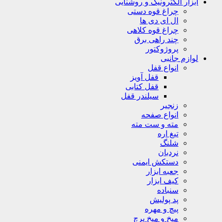
ابزار الکترونیک و روشنایی
چراغ قوه دستی
ال ای دی ها
چراغ قوه کلاهی
چند راهی برق
پروژوکتور
لوازم جانبی
انواع قفل
قفل آویز
قفل کتابی
سیلندر قفل
زنجیر
انواع صفحه
مته و ست مته
تیغ اره
شلنگ
نردبان
دستکش ایمنی
جعبه ابزار
کیف ابزار
سنباده
پد پولیش
پیچ و مهره
میخ و میخ پرچ