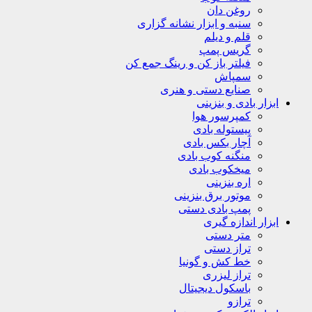
روغن دان
سنبه و ابزار نشانه گزاری
قلم و دیلم
گریس پمپ
فیلتر باز کن و رینگ جمع کن
سمپاش
صنایع دستی و هنری
ابزار بادی و بنزینی
کمپرسور هوا
پیستوله بادی
آچار بکس بادی
منگنه کوب بادی
میخکوب بادی
اره بنزینی
موتور برق بنزینی
پمپ بادی دستی
ابزار اندازه گیری
متر دستی
تراز دستی
خط کش و گونیا
تراز لیزری
باسکول دیجیتال
ترازو