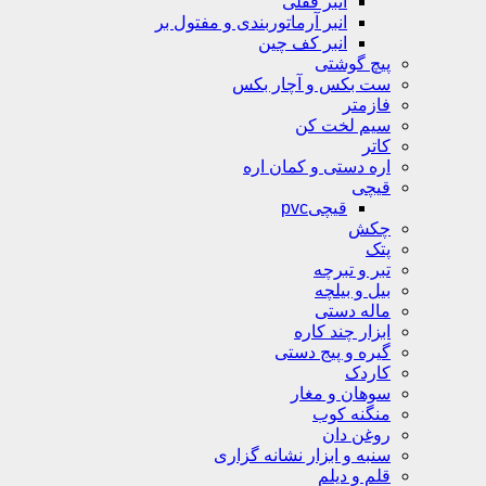
انبر قفلی
انبر آرماتوربندی و مفتول بر
انبر کف چین
پیچ گوشتی
ست بکس و آچار بکس
فازمتر
سیم لخت کن
کاتر
اره دستی و کمان اره
قیچی
قیچیpvc
چکش
پتک
تبر و تبرچه
بیل و بیلچه
ماله دستی
ابزار چند کاره
گیره و پیج دستی
کاردک
سوهان و مغار
منگنه کوب
روغن دان
سنبه و ابزار نشانه گزاری
قلم و دیلم