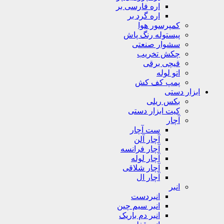
اره فارسی بر
اره گرد بر
کمپرسور هوا
پیستوله رنگ پاش
سشوار صنعتی
چکش تخریب
قیچی برقی
اتو لوله
پمپ کف کش
ابزار دستی
بکس ریلی
کیت ابزار دستی
آچار
ست آچار
آچار آلن
آچار فرانسه
آچار لوله
آچار شلاقی
آچار ال
انبر
انبردست
انبر سیم چین
انبر دم باریک