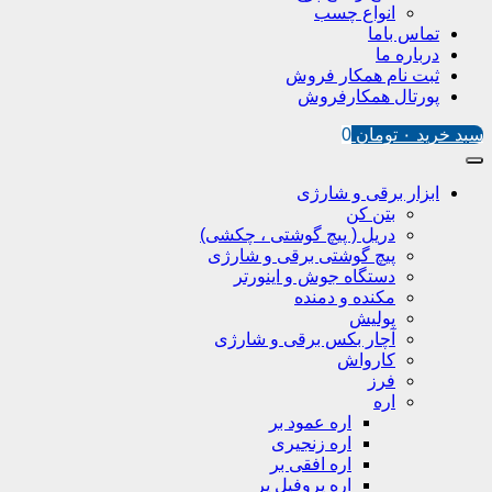
انواع چسب
تماس باما
درباره ما
ثبت نام همکار فروش
پورتال همکارفروش
سبد خرید
۰
تومان
0
ابزار برقی و شارژی
بتن کن
دریل ( پیچ گوشتی ، چکشی)
پیچ گوشتی برقی و شارژی
دستگاه جوش و اینورتر
مکنده و دمنده
پولیش
آچار بکس برقی و شارژی
کارواش
فرز
اره
اره عمود بر
اره زنجیری
اره افقی بر
اره پروفیل پر