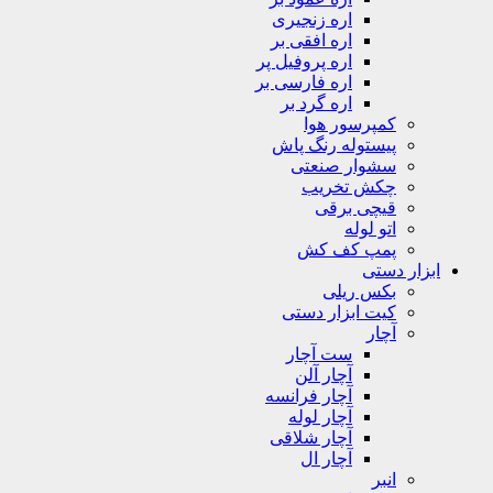
اره زنجیری
اره افقی بر
اره پروفیل پر
اره فارسی بر
اره گرد بر
کمپرسور هوا
پیستوله رنگ پاش
سشوار صنعتی
چکش تخریب
قیچی برقی
اتو لوله
پمپ کف کش
ابزار دستی
بکس ریلی
کیت ابزار دستی
آچار
ست آچار
آچار آلن
آچار فرانسه
آچار لوله
آچار شلاقی
آچار ال
انبر