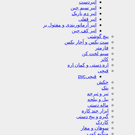
انبردست
انبر سیم چین
انبر دم باریک
انبر قفلی
انبر آرماتوربندی و مفتول بر
انبر کف چین
پیچ گوشتی
ست بکس و آچار بکس
فازمتر
سیم لخت کن
کاتر
اره دستی و کمان اره
قیچی
قیچیpvc
چکش
پتک
تبر و تبرچه
بیل و بیلچه
ماله دستی
ابزار چند کاره
گیره و پیج دستی
کاردک
سوهان و مغار
منگنه کوب