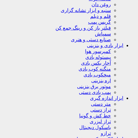
روغن دان
سنبه و ابزار نشانه گزاری
قلم و دیلم
گریس پمپ
فیلتر باز کن و رینگ جمع کن
سمپاش
صنایع دستی و هنری
ابزار بادی و بنزینی
کمپرسور هوا
پیستوله بادی
آچار بکس بادی
منگنه کوب بادی
میخکوب بادی
اره بنزینی
موتور برق بنزینی
پمپ بادی دستی
ابزار اندازه گیری
متر دستی
تراز دستی
خط کش و گونیا
تراز لیزری
باسکول دیجیتال
ترازو