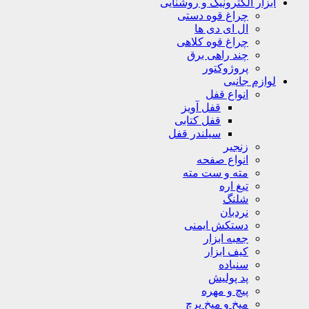
ابزار الکترونیک و روشنایی
چراغ قوه دستی
ال ای دی ها
چراغ قوه کلاهی
چند راهی برق
پروژوکتور
لوازم جانبی
انواع قفل
قفل آویز
قفل کتابی
سیلندر قفل
زنجیر
انواع صفحه
مته و ست مته
تیغ اره
شلنگ
نردبان
دستکش ایمنی
جعبه ابزار
کیف ابزار
سنباده
پد پولیش
پیچ و مهره
میخ و میخ پرچ