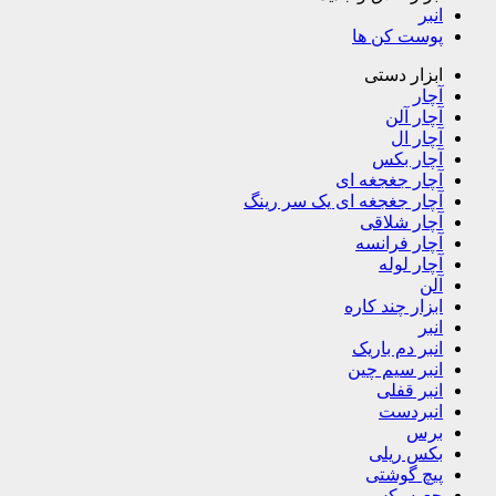
انبر
پوست کن ها
ابزار دستی
آچار
آچار آلن
آچار ال
آچار بکس
آچار جغجغه ای
آچار جغجغه ای یک سر رینگ
آچار شلاقی
آچار فرانسه
آچار لوله
آلن
ابزار چند کاره
انبر
انبر دم باریک
انبر سیم چین
انبر قفلی
انبردست
برس
بکس ریلی
پیچ گوشتی
جعبه بکس