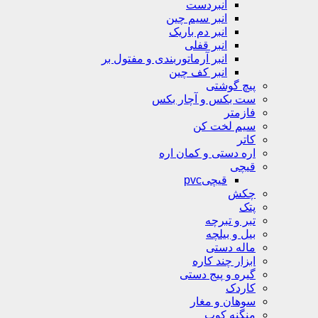
انبردست
انبر سیم چین
انبر دم باریک
انبر قفلی
انبر آرماتوربندی و مفتول بر
انبر کف چین
پیچ گوشتی
ست بکس و آچار بکس
فازمتر
سیم لخت کن
کاتر
اره دستی و کمان اره
قیچی
قیچیpvc
چکش
پتک
تبر و تبرچه
بیل و بیلچه
ماله دستی
ابزار چند کاره
گیره و پیج دستی
کاردک
سوهان و مغار
منگنه کوب