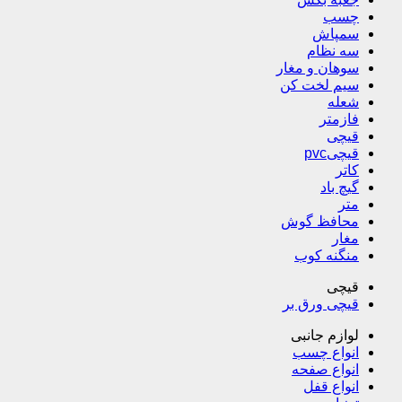
چسب
سمپاش
سه نظام
سوهان و مغار
سیم لخت کن
شعله
فازمتر
قیچی
قیچیpvc
کاتر
گیچ باد
متر
محافظ گوش
مغار
منگنه کوب
قیچی
قیچی ورق بر
لوازم جانبی
انواع چسب
انواع صفحه
انواع قفل