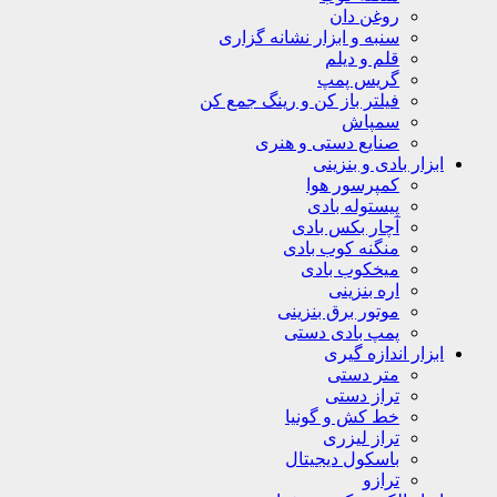
روغن دان
سنبه و ابزار نشانه گزاری
قلم و دیلم
گریس پمپ
فیلتر باز کن و رینگ جمع کن
سمپاش
صنایع دستی و هنری
ابزار بادی و بنزینی
کمپرسور هوا
پیستوله بادی
آچار بکس بادی
منگنه کوب بادی
میخکوب بادی
اره بنزینی
موتور برق بنزینی
پمپ بادی دستی
ابزار اندازه گیری
متر دستی
تراز دستی
خط کش و گونیا
تراز لیزری
باسکول دیجیتال
ترازو