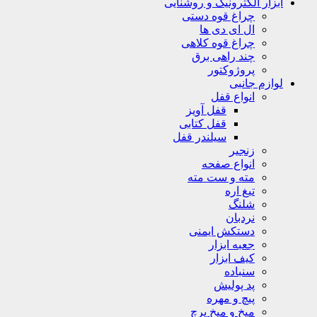
ابزار الکترونیک و روشنایی
چراغ قوه دستی
ال ای دی ها
چراغ قوه کلاهی
چند راهی برق
پروژوکتور
لوازم جانبی
انواع قفل
قفل آویز
قفل کتابی
سیلندر قفل
زنجیر
انواع صفحه
مته و ست مته
تیغ اره
شلنگ
نردبان
دستکش ایمنی
جعبه ابزار
کیف ابزار
سنباده
پد پولیش
پیچ و مهره
میخ و میخ پرچ