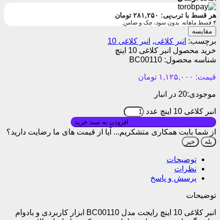
هر قسط با ترب‌پی:
۲۸۱,۲۵۰
تومان
۴ قسط ماهانه. بدون سود، چک و ضامن.
مقایسه
برچسب:
انبر کلاغی
,
انبر کلاغی 10
خرید محصول انبر کلاغی 10 اینچ
شناسه محصول:
BC00110
قیمت:
۱,۱۲۵,۰۰۰
تومان
موجودی:
20 در انبار
انبر کلاغی 10 اینچ عدد
بروزرسانی قیمت: ۱۴۰۵/۰۱/۱۰
افزودن به سبد خرید
از شما بابت همکاری متشکریم...
آیا از قیمت های ما رضایت دارید؟
بله
خیر
توضیحات
نظرات
پرسش و پاسخ
توضیحات
انبر کلاغی 10 اینچ رایجت مدل BC00110 ابزار کاربردی و بادوام