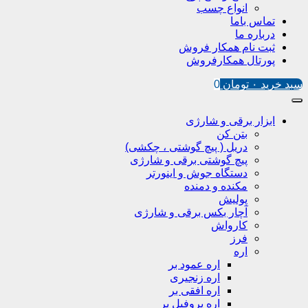
انواع چسب
تماس باما
درباره ما
ثبت نام همکار فروش
پورتال همکارفروش
سبد خرید
۰
تومان
0
ابزار برقی و شارژی
بتن کن
دریل ( پیچ گوشتی ، چکشی)
پیچ گوشتی برقی و شارژی
دستگاه جوش و اینورتر
مکنده و دمنده
پولیش
آچار بکس برقی و شارژی
کارواش
فرز
اره
اره عمود بر
اره زنجیری
اره افقی بر
اره پروفیل پر