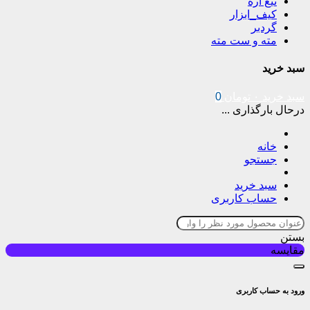
تیغ اره
کیف_ابزار
گردبر
مته و ست مته
سبد خرید
سبد خرید
۰
تومان
0
درحال بارگذاری ...
خانه
جستجو
سبد خرید
حساب کاربری
بستن
مقایسه
ورود به حساب کاربری