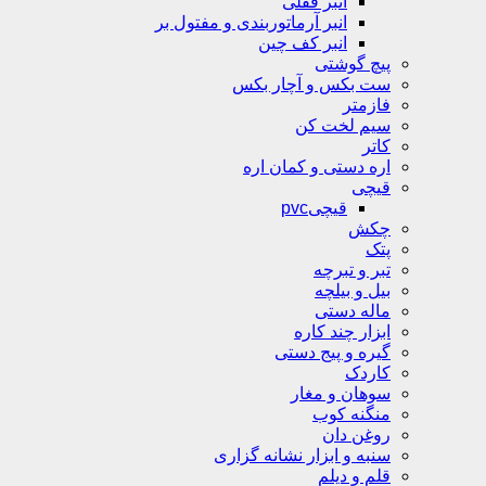
انبر قفلی
انبر آرماتوربندی و مفتول بر
انبر کف چین
پیچ گوشتی
ست بکس و آچار بکس
فازمتر
سیم لخت کن
کاتر
اره دستی و کمان اره
قیچی
قیچیpvc
چکش
پتک
تبر و تبرچه
بیل و بیلچه
ماله دستی
ابزار چند کاره
گیره و پیج دستی
کاردک
سوهان و مغار
منگنه کوب
روغن دان
سنبه و ابزار نشانه گزاری
قلم و دیلم