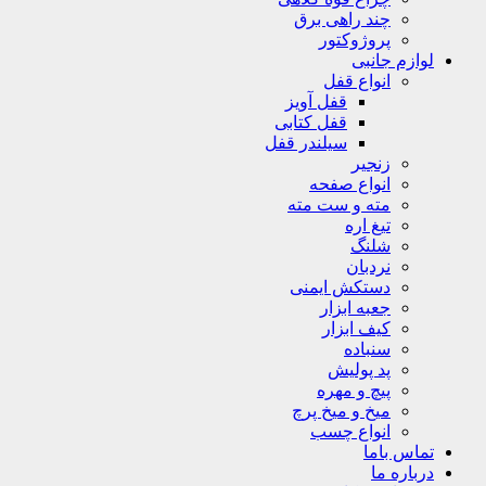
چند راهی برق
پروژوکتور
لوازم جانبی
انواع قفل
قفل آویز
قفل کتابی
سیلندر قفل
زنجیر
انواع صفحه
مته و ست مته
تیغ اره
شلنگ
نردبان
دستکش ایمنی
جعبه ابزار
کیف ابزار
سنباده
پد پولیش
پیچ و مهره
میخ و میخ پرچ
انواع چسب
تماس باما
درباره ما