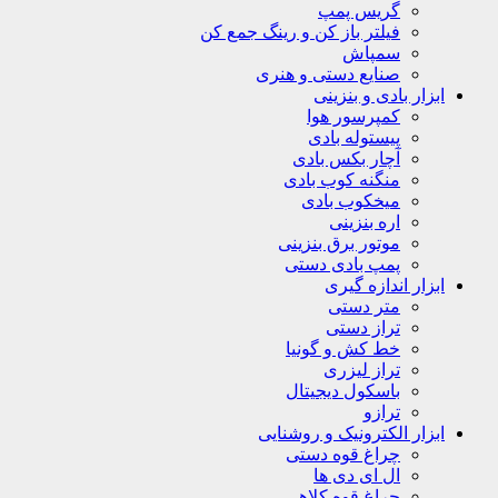
گریس پمپ
فیلتر باز کن و رینگ جمع کن
سمپاش
صنایع دستی و هنری
ابزار بادی و بنزینی
کمپرسور هوا
پیستوله بادی
آچار بکس بادی
منگنه کوب بادی
میخکوب بادی
اره بنزینی
موتور برق بنزینی
پمپ بادی دستی
ابزار اندازه گیری
متر دستی
تراز دستی
خط کش و گونیا
تراز لیزری
باسکول دیجیتال
ترازو
ابزار الکترونیک و روشنایی
چراغ قوه دستی
ال ای دی ها
چراغ قوه کلاهی