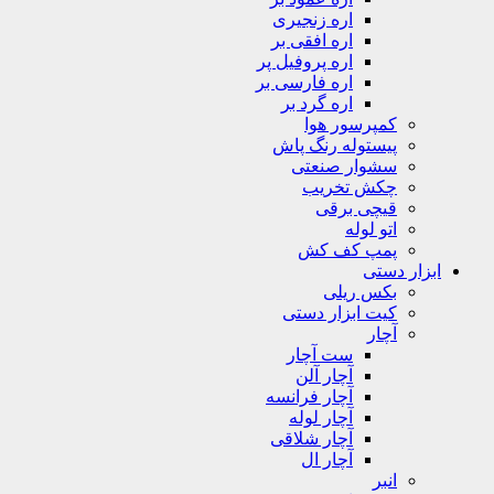
اره زنجیری
اره افقی بر
اره پروفیل پر
اره فارسی بر
اره گرد بر
کمپرسور هوا
پیستوله رنگ پاش
سشوار صنعتی
چکش تخریب
قیچی برقی
اتو لوله
پمپ کف کش
ابزار دستی
بکس ریلی
کیت ابزار دستی
آچار
ست آچار
آچار آلن
آچار فرانسه
آچار لوله
آچار شلاقی
آچار ال
انبر