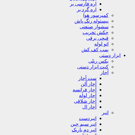
اره فارسی بر
اره گرد بر
کمپرسور هوا
پیستوله رنگ پاش
سشوار صنعتی
چکش تخریب
قیچی برقی
اتو لوله
پمپ کف کش
ابزار دستی
بکس ریلی
کیت ابزار دستی
آچار
ست آچار
آچار آلن
آچار فرانسه
آچار لوله
آچار شلاقی
آچار ال
انبر
انبردست
انبر سیم چین
انبر دم باریک