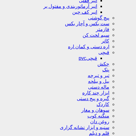
انبر قفلی
انبر آرماتوربندی و مفتول بر
انبر کف چین
پیچ گوشتی
ست بکس و آچار بکس
فازمتر
سیم لخت کن
کاتر
اره دستی و کمان اره
قیچی
قیچیpvc
چکش
پتک
تبر و تبرچه
بیل و بیلچه
ماله دستی
ابزار چند کاره
گیره و پیج دستی
کاردک
سوهان و مغار
منگنه کوب
روغن دان
سنبه و ابزار نشانه گزاری
قلم و دیلم