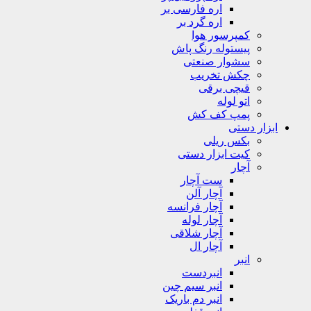
اره فارسی بر
اره گرد بر
کمپرسور هوا
پیستوله رنگ پاش
سشوار صنعتی
چکش تخریب
قیچی برقی
اتو لوله
پمپ کف کش
ابزار دستی
بکس ریلی
کیت ابزار دستی
آچار
ست آچار
آچار آلن
آچار فرانسه
آچار لوله
آچار شلاقی
آچار ال
انبر
انبردست
انبر سیم چین
انبر دم باریک