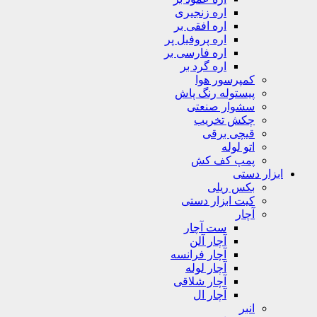
اره زنجیری
اره افقی بر
اره پروفیل پر
اره فارسی بر
اره گرد بر
کمپرسور هوا
پیستوله رنگ پاش
سشوار صنعتی
چکش تخریب
قیچی برقی
اتو لوله
پمپ کف کش
ابزار دستی
بکس ریلی
کیت ابزار دستی
آچار
ست آچار
آچار آلن
آچار فرانسه
آچار لوله
آچار شلاقی
آچار ال
انبر