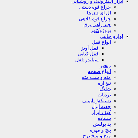
ابزار الکترونیک و روشنایی
چراغ قوه دستی
ال ای دی ها
چراغ قوه کلاهی
چند راهی برق
پروژوکتور
لوازم جانبی
انواع قفل
قفل آویز
قفل کتابی
سیلندر قفل
زنجیر
انواع صفحه
مته و ست مته
تیغ اره
شلنگ
نردبان
دستکش ایمنی
جعبه ابزار
کیف ابزار
سنباده
پد پولیش
پیچ و مهره
میخ و میخ پرچ