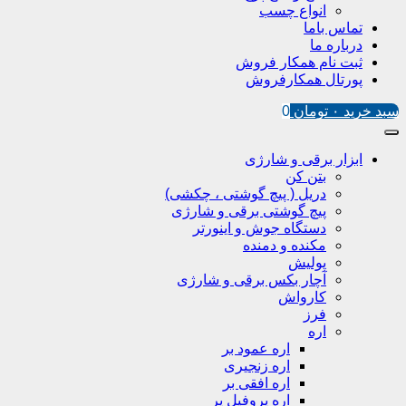
انواع چسب
تماس باما
درباره ما
ثبت نام همکار فروش
پورتال همکارفروش
سبد خرید
۰
تومان
0
ابزار برقی و شارژی
بتن کن
دریل ( پیچ گوشتی ، چکشی)
پیچ گوشتی برقی و شارژی
دستگاه جوش و اینورتر
مکنده و دمنده
پولیش
آچار بکس برقی و شارژی
کارواش
فرز
اره
اره عمود بر
اره زنجیری
اره افقی بر
اره پروفیل پر