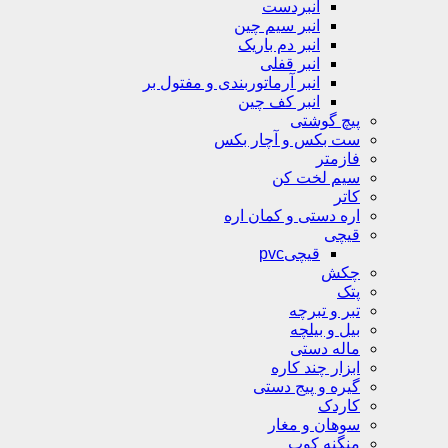
انبردست
انبر سیم چین
انبر دم باریک
انبر قفلی
انبر آرماتوربندی و مفتول بر
انبر کف چین
پیچ گوشتی
ست بکس و آچار بکس
فازمتر
سیم لخت کن
کاتر
اره دستی و کمان اره
قیچی
قیچیpvc
چکش
پتک
تبر و تبرچه
بیل و بیلچه
ماله دستی
ابزار چند کاره
گیره و پیج دستی
کاردک
سوهان و مغار
منگنه کوب