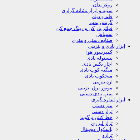
روغن دان
سنبه و ابزار نشانه گزاری
قلم و دیلم
گریس پمپ
فیلتر باز کن و رینگ جمع کن
سمپاش
صنایع دستی و هنری
ابزار بادی و بنزینی
کمپرسور هوا
پیستوله بادی
آچار بکس بادی
منگنه کوب بادی
میخکوب بادی
اره بنزینی
موتور برق بنزینی
پمپ بادی دستی
ابزار اندازه گیری
متر دستی
تراز دستی
خط کش و گونیا
تراز لیزری
باسکول دیجیتال
ترازو