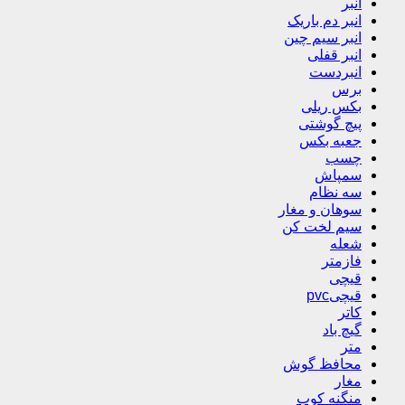
انبر
انبر دم باریک
انبر سیم چین
انبر قفلی
انبردست
برس
بکس ریلی
پیچ گوشتی
جعبه بکس
چسب
سمپاش
سه نظام
سوهان و مغار
سیم لخت کن
شعله
فازمتر
قیچی
قیچیpvc
کاتر
گیچ باد
متر
محافظ گوش
مغار
منگنه کوب