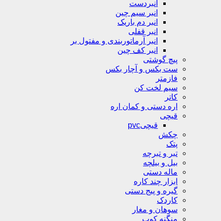
انبردست
انبر سیم چین
انبر دم باریک
انبر قفلی
انبر آرماتوربندی و مفتول بر
انبر کف چین
پیچ گوشتی
ست بکس و آچار بکس
فازمتر
سیم لخت کن
کاتر
اره دستی و کمان اره
قیچی
قیچیpvc
چکش
پتک
تبر و تبرچه
بیل و بیلچه
ماله دستی
ابزار چند کاره
گیره و پیج دستی
کاردک
سوهان و مغار
منگنه کوب