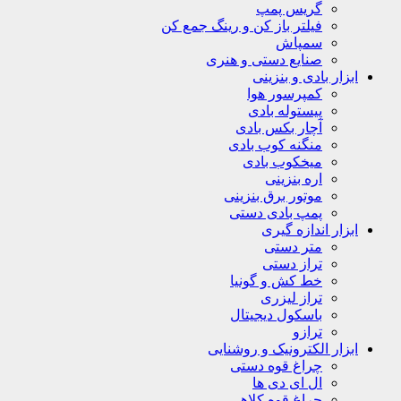
گریس پمپ
فیلتر باز کن و رینگ جمع کن
سمپاش
صنایع دستی و هنری
ابزار بادی و بنزینی
کمپرسور هوا
پیستوله بادی
آچار بکس بادی
منگنه کوب بادی
میخکوب بادی
اره بنزینی
موتور برق بنزینی
پمپ بادی دستی
ابزار اندازه گیری
متر دستی
تراز دستی
خط کش و گونیا
تراز لیزری
باسکول دیجیتال
ترازو
ابزار الکترونیک و روشنایی
چراغ قوه دستی
ال ای دی ها
چراغ قوه کلاهی