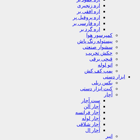
اره زنجیری
اره افقی بر
اره پروفیل پر
اره فارسی بر
اره گرد بر
کمپرسور هوا
پیستوله رنگ پاش
سشوار صنعتی
چکش تخریب
قیچی برقی
اتو لوله
پمپ کف کش
ابزار دستی
بکس ریلی
کیت ابزار دستی
آچار
ست آچار
آچار آلن
آچار فرانسه
آچار لوله
آچار شلاقی
آچار ال
انبر