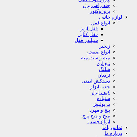
چند راهی برق
پروژوکتور
لوازم جانبی
انواع قفل
قفل آویز
قفل کتابی
سیلندر قفل
زنجیر
انواع صفحه
مته و ست مته
تیغ اره
شلنگ
نردبان
دستکش ایمنی
جعبه ابزار
کیف ابزار
سنباده
پد پولیش
پیچ و مهره
میخ و میخ پرچ
انواع چسب
تماس باما
درباره ما