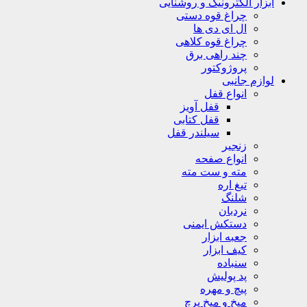
ابزار الکترونیک و روشنایی
چراغ قوه دستی
ال ای دی ها
چراغ قوه کلاهی
چند راهی برق
پروژوکتور
لوازم جانبی
انواع قفل
قفل آویز
قفل کتابی
سیلندر قفل
زنجیر
انواع صفحه
مته و ست مته
تیغ اره
شلنگ
نردبان
دستکش ایمنی
جعبه ابزار
کیف ابزار
سنباده
پد پولیش
پیچ و مهره
میخ و میخ پرچ