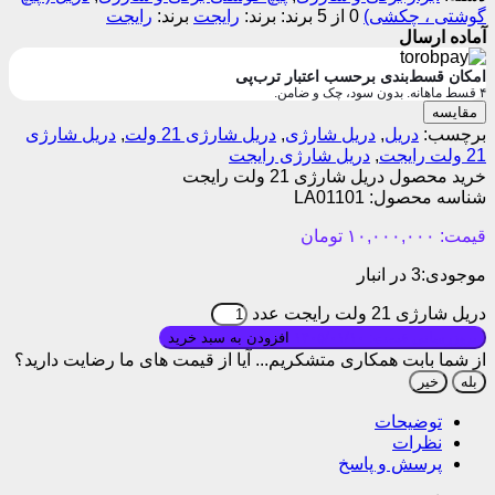
گوشتی ، چکشی)
0 از 5
برند:
رایجت
برند:
رایجت
آماده ارسال
امکان قسط‌بندی برحسب اعتبار ترب‌پی
۴ قسط ماهانه. بدون سود، چک و ضامن.
مقایسه
برچسب:
دریل
,
دریل شارژی
,
دریل شارژی 21 ولت
,
دریل شارژی
21 ولت رایجت
,
دریل شارژی رایجت
خرید محصول دریل شارژی 21 ولت رایجت
شناسه محصول:
LA01101
قیمت:
۱۰,۰۰۰,۰۰۰
تومان
موجودی:
3 در انبار
دریل شارژی 21 ولت رایجت عدد
بروزرسانی قیمت: ۱۴۰۵/۰۱/۱۰
افزودن به سبد خرید
از شما بابت همکاری متشکریم...
آیا از قیمت های ما رضایت دارید؟
بله
خیر
توضیحات
نظرات
پرسش و پاسخ