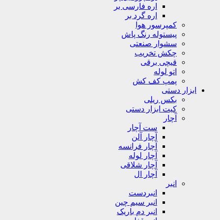
اره فارسی بر
اره گرد بر
کمپرسور هوا
پیستوله رنگ پاش
سشوار صنعتی
چکش تخریب
قیچی برقی
اتو لوله
پمپ کف کش
ابزار دستی
بکس ریلی
کیت ابزار دستی
آچار
ست آچار
آچار آلن
آچار فرانسه
آچار لوله
آچار شلاقی
آچار ال
انبر
انبردست
انبر سیم چین
انبر دم باریک