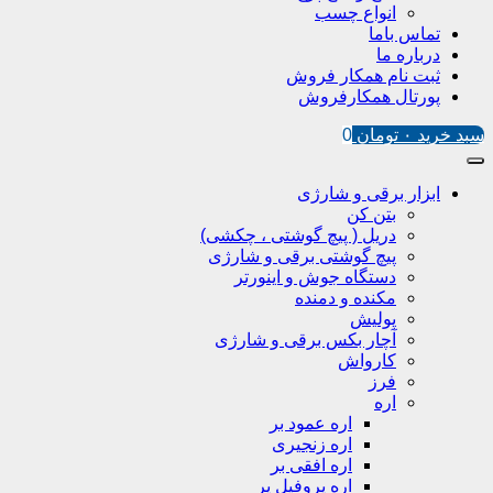
انواع چسب
تماس باما
درباره ما
ثبت نام همکار فروش
پورتال همکارفروش
سبد خرید
۰
تومان
0
ابزار برقی و شارژی
بتن کن
دریل ( پیچ گوشتی ، چکشی)
پیچ گوشتی برقی و شارژی
دستگاه جوش و اینورتر
مکنده و دمنده
پولیش
آچار بکس برقی و شارژی
کارواش
فرز
اره
اره عمود بر
اره زنجیری
اره افقی بر
اره پروفیل پر