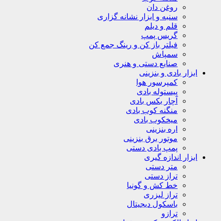
روغن دان
سنبه و ابزار نشانه گزاری
قلم و دیلم
گریس پمپ
فیلتر باز کن و رینگ جمع کن
سمپاش
صنایع دستی و هنری
ابزار بادی و بنزینی
کمپرسور هوا
پیستوله بادی
آچار بکس بادی
منگنه کوب بادی
میخکوب بادی
اره بنزینی
موتور برق بنزینی
پمپ بادی دستی
ابزار اندازه گیری
متر دستی
تراز دستی
خط کش و گونیا
تراز لیزری
باسکول دیجیتال
ترازو