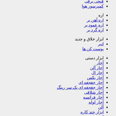
قیچی برقی
کمپرسور هوا
اره
اره آهن بر
اره عمود بر
اره گرد بر
ابزار خلاق و جدید
انبر
پوست کن ها
ابزار دستی
آچار
آچار آلن
آچار ال
آچار بکس
آچار جغجغه ای
آچار جغجغه ای یک سر رینگ
آچار شلاقی
آچار فرانسه
آچار لوله
آلن
ابزار چند کاره