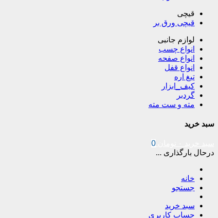
قیچی
قیچی ورق بر
لوازم جانبی
انواع چسب
انواع صفحه
انواع قفل
تیغ اره
کیف_ابزار
گردبر
مته و ست مته
سبد خرید
سبد خرید
۰
تومان
0
درحال بارگذاری ...
خانه
جستجو
سبد خرید
حساب کاربری