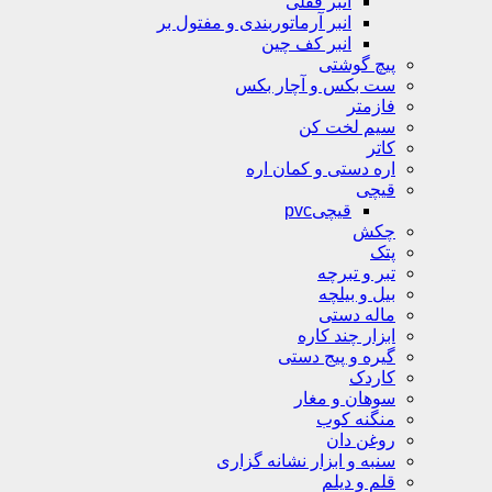
انبر قفلی
انبر آرماتوربندی و مفتول بر
انبر کف چین
پیچ گوشتی
ست بکس و آچار بکس
فازمتر
سیم لخت کن
کاتر
اره دستی و کمان اره
قیچی
قیچیpvc
چکش
پتک
تبر و تبرچه
بیل و بیلچه
ماله دستی
ابزار چند کاره
گیره و پیج دستی
کاردک
سوهان و مغار
منگنه کوب
روغن دان
سنبه و ابزار نشانه گزاری
قلم و دیلم