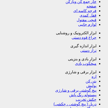
خار جمع کن وبازکن
صفحه
فرچه کاسه ای
قفل کمدی
قیچی مفتول
لوازم جانبی
ابزار الکترونیک و روشنایی
چراغ قوه دستی
ابزار اندازه گیری
تراز دستی
ابزار بادی و بنزینی
میخکوب بادی
ابزار برقی و شارژی
اره
بتن کن
پولیش
پیچ گوشتی برقی و شارژی
پیستوله رنگ پاش
چکش تخریب
دریل ( پیچ گوشتی ، چکشی)