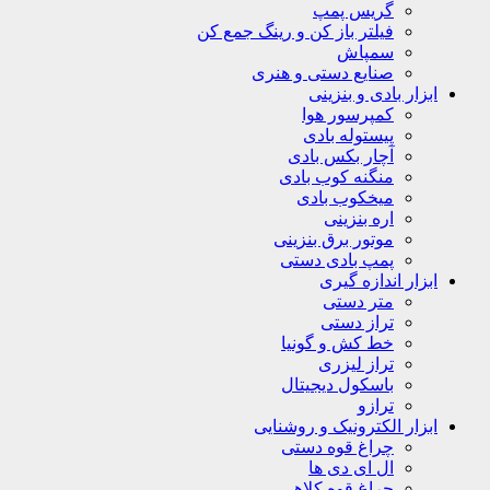
گریس پمپ
فیلتر باز کن و رینگ جمع کن
سمپاش
صنایع دستی و هنری
ابزار بادی و بنزینی
کمپرسور هوا
پیستوله بادی
آچار بکس بادی
منگنه کوب بادی
میخکوب بادی
اره بنزینی
موتور برق بنزینی
پمپ بادی دستی
ابزار اندازه گیری
متر دستی
تراز دستی
خط کش و گونیا
تراز لیزری
باسکول دیجیتال
ترازو
ابزار الکترونیک و روشنایی
چراغ قوه دستی
ال ای دی ها
چراغ قوه کلاهی