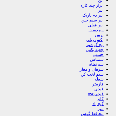
آلن
ابزار چند کاره
انبر
انبر دم باریک
انبر سیم چین
انبر قفلی
انبردست
برس
بکس ریلی
پیچ گوشتی
جعبه بکس
چسب
سمپاش
سه نظام
سوهان و مغار
سیم لخت کن
شعله
فازمتر
قیچی
قیچیpvc
کاتر
گیچ باد
متر
محافظ گوش