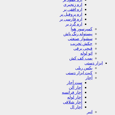
اره زنجیری
اره افقی بر
اره پروفیل پر
اره فارسی بر
اره گرد بر
کمپرسور هوا
پیستوله رنگ پاش
سشوار صنعتی
چکش تخریب
قیچی برقی
اتو لوله
پمپ کف کش
ابزار دستی
بکس ریلی
کیت ابزار دستی
آچار
ست آچار
آچار آلن
آچار فرانسه
آچار لوله
آچار شلاقی
آچار ال
انبر