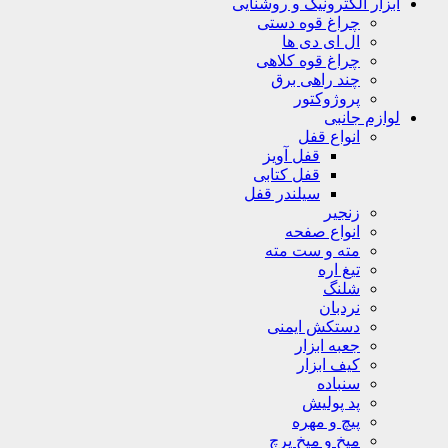
ابزار الکترونیک و روشنایی
چراغ قوه دستی
ال ای دی ها
چراغ قوه کلاهی
چند راهی برق
پروژوکتور
لوازم جانبی
انواع قفل
قفل آویز
قفل کتابی
سیلندر قفل
زنجیر
انواع صفحه
مته و ست مته
تیغ اره
شلنگ
نردبان
دستکش ایمنی
جعبه ابزار
کیف ابزار
سنباده
پد پولیش
پیچ و مهره
میخ و میخ پرچ