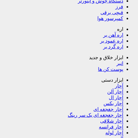
دستگاه جوش و اینورتر
فرز
قیچی برقی
کمپرسور هوا
اره
اره آهن بر
اره عمود بر
اره گرد بر
ابزار خلاق و جدید
انبر
پوست کن ها
ابزار دستی
آچار
آچار آلن
آچار ال
آچار بکس
آچار جغجغه ای
آچار جغجغه ای یک سر رینگ
آچار شلاقی
آچار فرانسه
آچار لوله