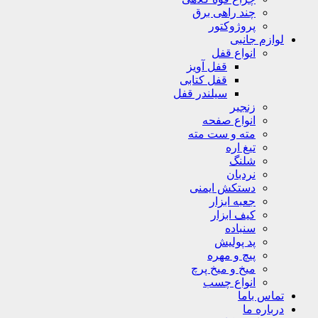
چند راهی برق
پروژوکتور
لوازم جانبی
انواع قفل
قفل آویز
قفل کتابی
سیلندر قفل
زنجیر
انواع صفحه
مته و ست مته
تیغ اره
شلنگ
نردبان
دستکش ایمنی
جعبه ابزار
کیف ابزار
سنباده
پد پولیش
پیچ و مهره
میخ و میخ پرچ
انواع چسب
تماس باما
درباره ما