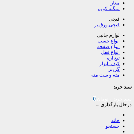
مغار
منگنه کوب
قیچی
قیچی ورق بر
لوازم جانبی
انواع چسب
انواع صفحه
انواع قفل
تیغ اره
کیف_ابزار
گردبر
مته و ست مته
سبد خرید
سبد خرید
۰
تومان
0
درحال بارگذاری ...
خانه
جستجو