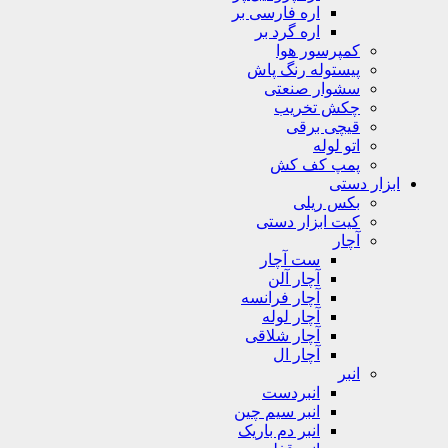
اره فارسی بر
اره گرد بر
کمپرسور هوا
پیستوله رنگ پاش
سشوار صنعتی
چکش تخریب
قیچی برقی
اتو لوله
پمپ کف کش
ابزار دستی
بکس ریلی
کیت ابزار دستی
آچار
ست آچار
آچار آلن
آچار فرانسه
آچار لوله
آچار شلاقی
آچار ال
انبر
انبردست
انبر سیم چین
انبر دم باریک