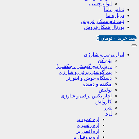
انواع چسب
تماس باما
درباره ما
ثبت نام همکار فروش
پورتال همکارفروش
سبد خرید
۰
تومان
0
ابزار برقی و شارژی
بتن کن
دریل ( پیچ گوشتی ، چکشی)
پیچ گوشتی برقی و شارژی
دستگاه جوش و اینورتر
مکنده و دمنده
پولیش
آچار بکس برقی و شارژی
کارواش
فرز
اره
اره عمود بر
اره زنجیری
اره افقی بر
اره پروفیل پر