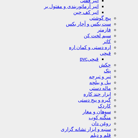
انبر قفلی
انبر آرماتوربندی و مفتول بر
انبر کف چین
پیچ گوشتی
ست بکس و آچار بکس
فازمتر
سیم لخت کن
کاتر
اره دستی و کمان اره
قیچی
قیچیpvc
چکش
پتک
تبر و تبرچه
بیل و بیلچه
ماله دستی
ابزار چند کاره
گیره و پیج دستی
کاردک
سوهان و مغار
منگنه کوب
روغن دان
سنبه و ابزار نشانه گزاری
قلم و دیلم