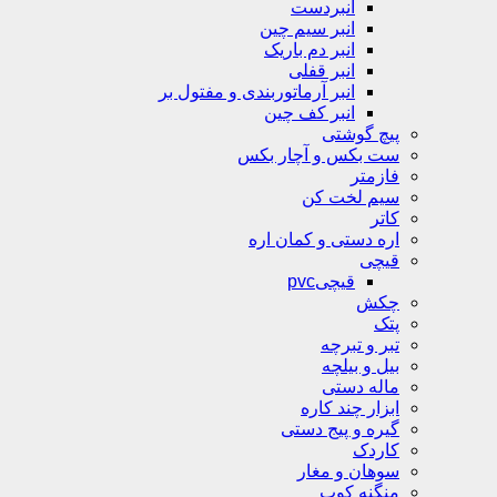
انبردست
انبر سیم چین
انبر دم باریک
انبر قفلی
انبر آرماتوربندی و مفتول بر
انبر کف چین
پیچ گوشتی
ست بکس و آچار بکس
فازمتر
سیم لخت کن
کاتر
اره دستی و کمان اره
قیچی
قیچیpvc
چکش
پتک
تبر و تبرچه
بیل و بیلچه
ماله دستی
ابزار چند کاره
گیره و پیج دستی
کاردک
سوهان و مغار
منگنه کوب