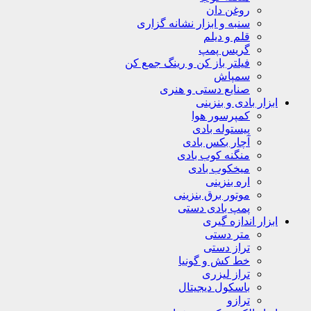
روغن دان
سنبه و ابزار نشانه گزاری
قلم و دیلم
گریس پمپ
فیلتر باز کن و رینگ جمع کن
سمپاش
صنایع دستی و هنری
ابزار بادی و بنزینی
کمپرسور هوا
پیستوله بادی
آچار بکس بادی
منگنه کوب بادی
میخکوب بادی
اره بنزینی
موتور برق بنزینی
پمپ بادی دستی
ابزار اندازه گیری
متر دستی
تراز دستی
خط کش و گونیا
تراز لیزری
باسکول دیجیتال
ترازو