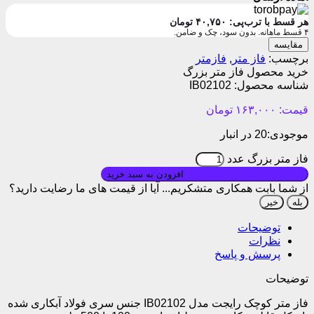
هر قسط با ترب‌پی:
۴۰,۷۵۰
تومان
۴ قسط ماهانه. بدون سود، چک و ضامن.
مقایسه
برچسب:
فاز متر
,
فازمتر
خرید محصول فاز متر بزرگ
شناسه محصول:
IB02102
قیمت:
۱۶۳,۰۰۰
تومان
موجودی:
20 در انبار
فاز متر بزرگ عدد
بروزرسانی قیمت: ۱۴۰۵/۰۱/۱۰
افزودن به سبد خرید
از شما بابت همکاری متشکریم...
آیا از قیمت های ما رضایت دارید؟
بله
خیر
توضیحات
نظرات
پرسش و پاسخ
توضیحات
فاز متر کوچک رایجت مدل IB02102 جنس سری فولاد آبکاری شده