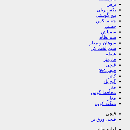
برس
بکس ریلی
پیچ گوشتی
جعبه بکس
چسب
سمپاش
سه نظام
سوهان و مغار
سیم لخت کن
شعله
فازمتر
قیچی
قیچیpvc
کاتر
گیچ باد
متر
محافظ گوش
مغار
منگنه کوب
قیچی
قیچی ورق بر
لوازم جانبی