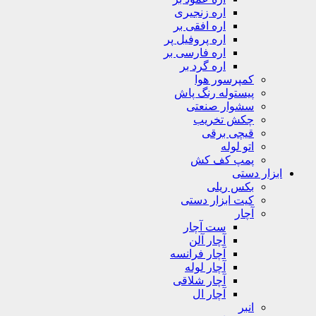
اره زنجیری
اره افقی بر
اره پروفیل پر
اره فارسی بر
اره گرد بر
کمپرسور هوا
پیستوله رنگ پاش
سشوار صنعتی
چکش تخریب
قیچی برقی
اتو لوله
پمپ کف کش
ابزار دستی
بکس ریلی
کیت ابزار دستی
آچار
ست آچار
آچار آلن
آچار فرانسه
آچار لوله
آچار شلاقی
آچار ال
انبر