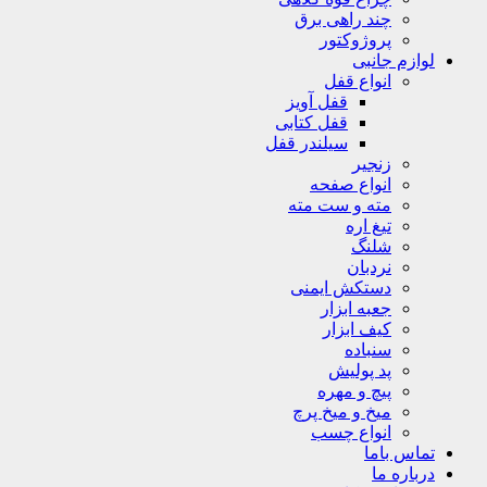
چند راهی برق
پروژوکتور
لوازم جانبی
انواع قفل
قفل آویز
قفل کتابی
سیلندر قفل
زنجیر
انواع صفحه
مته و ست مته
تیغ اره
شلنگ
نردبان
دستکش ایمنی
جعبه ابزار
کیف ابزار
سنباده
پد پولیش
پیچ و مهره
میخ و میخ پرچ
انواع چسب
تماس باما
درباره ما