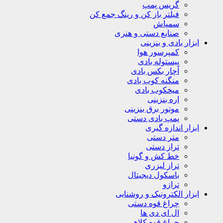
گریس پمپ
فیلتر باز کن و رینگ جمع کن
سمپاش
صنایع دستی و هنری
ابزار بادی و بنزینی
کمپرسور هوا
پیستوله بادی
آچار بکس بادی
منگنه کوب بادی
میخکوب بادی
اره بنزینی
موتور برق بنزینی
پمپ بادی دستی
ابزار اندازه گیری
متر دستی
تراز دستی
خط کش و گونیا
تراز لیزری
باسکول دیجیتال
ترازو
ابزار الکترونیک و روشنایی
چراغ قوه دستی
ال ای دی ها
چراغ قوه کلاهی