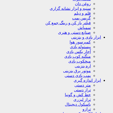
روغن دان
سنبه و ابزار نشانه گزاری
قلم و دیلم
گریس پمپ
فیلتر باز کن و رینگ جمع کن
سمپاش
صنایع دستی و هنری
ابزار بادی و بنزینی
کمپرسور هوا
پیستوله بادی
آچار بکس بادی
منگنه کوب بادی
میخکوب بادی
اره بنزینی
موتور برق بنزینی
پمپ بادی دستی
ابزار اندازه گیری
متر دستی
تراز دستی
خط کش و گونیا
تراز لیزری
باسکول دیجیتال
ترازو