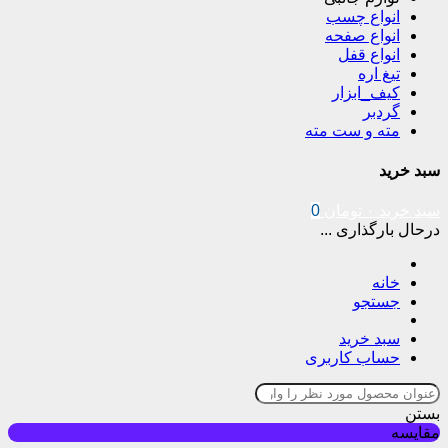
انواع چسب
انواع صفحه
انواع قفل
تیغ اره
کیف_ابزار
گردبر
مته و ست مته
سبد خرید
سبد خرید
۰
تومان
0
درحال بارگذاری ...
خانه
جستجو
سبد خرید
حساب کاربری
بستن
مقایسه