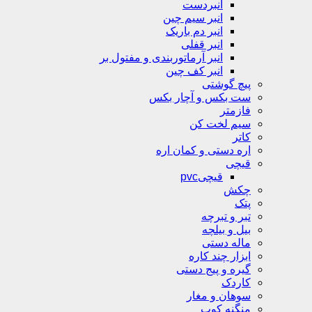
انبردست
انبر سیم چین
انبر دم باریک
انبر قفلی
انبر آرماتوربندی و مفتول بر
انبر کف چین
پیچ گوشتی
ست بکس و آچار بکس
فازمتر
سیم لخت کن
کاتر
اره دستی و کمان اره
قیچی
قیچیpvc
چکش
پتک
تبر و تبرچه
بیل و بیلچه
ماله دستی
ابزار چند کاره
گیره و پیج دستی
کاردک
سوهان و مغار
منگنه کوب