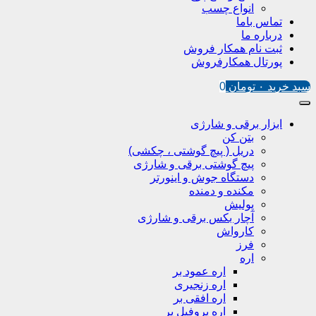
انواع چسب
تماس باما
درباره ما
ثبت نام همکار فروش
پورتال همکارفروش
سبد خرید
۰
تومان
0
ابزار برقی و شارژی
بتن کن
دریل ( پیچ گوشتی ، چکشی)
پیچ گوشتی برقی و شارژی
دستگاه جوش و اینورتر
مکنده و دمنده
پولیش
آچار بکس برقی و شارژی
کارواش
فرز
اره
اره عمود بر
اره زنجیری
اره افقی بر
اره پروفیل پر