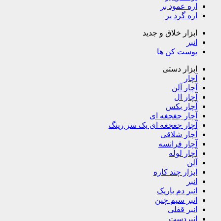
اره عمود بر
اره گرد بر
ابزار خلاق و جدید
انبر
پوست کن ها
ابزار دستی
آچار
آچار آلن
آچار ال
آچار بکس
آچار جغجغه ای
آچار جغجغه ای یک سر رینگ
آچار شلاقی
آچار فرانسه
آچار لوله
آلن
ابزار چند کاره
انبر
انبر دم باریک
انبر سیم چین
انبر قفلی
انبردست