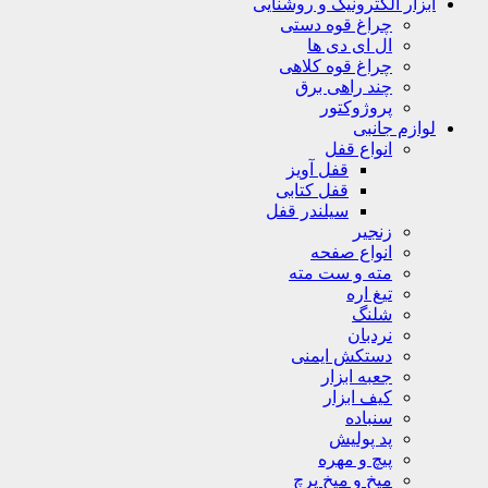
ابزار الکترونیک و روشنایی
چراغ قوه دستی
ال ای دی ها
چراغ قوه کلاهی
چند راهی برق
پروژوکتور
لوازم جانبی
انواع قفل
قفل آویز
قفل کتابی
سیلندر قفل
زنجیر
انواع صفحه
مته و ست مته
تیغ اره
شلنگ
نردبان
دستکش ایمنی
جعبه ابزار
کیف ابزار
سنباده
پد پولیش
پیچ و مهره
میخ و میخ پرچ