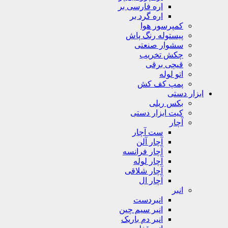
اره فارسی بر
اره گرد بر
کمپرسور هوا
پیستوله رنگ پاش
سشوار صنعتی
چکش تخریب
قیچی برقی
اتو لوله
پمپ کف کش
ابزار دستی
بکس ریلی
کیت ابزار دستی
آچار
ست آچار
آچار آلن
آچار فرانسه
آچار لوله
آچار شلاقی
آچار ال
انبر
انبردست
انبر سیم چین
انبر دم باریک