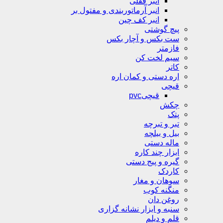
انبر قفلی
انبر آرماتوربندی و مفتول بر
انبر کف چین
پیچ گوشتی
ست بکس و آچار بکس
فازمتر
سیم لخت کن
کاتر
اره دستی و کمان اره
قیچی
قیچیpvc
چکش
پتک
تبر و تبرچه
بیل و بیلچه
ماله دستی
ابزار چند کاره
گیره و پیج دستی
کاردک
سوهان و مغار
منگنه کوب
روغن دان
سنبه و ابزار نشانه گزاری
قلم و دیلم