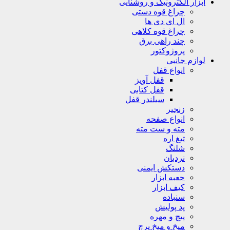
ابزار الکترونیک و روشنایی
چراغ قوه دستی
ال ای دی ها
چراغ قوه کلاهی
چند راهی برق
پروژوکتور
لوازم جانبی
انواع قفل
قفل آویز
قفل کتابی
سیلندر قفل
زنجیر
انواع صفحه
مته و ست مته
تیغ اره
شلنگ
نردبان
دستکش ایمنی
جعبه ابزار
کیف ابزار
سنباده
پد پولیش
پیچ و مهره
میخ و میخ پرچ