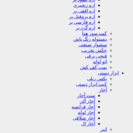
اره زنجیری
اره افقی بر
اره پروفیل پر
اره فارسی بر
اره گرد بر
کمپرسور هوا
پیستوله رنگ پاش
سشوار صنعتی
چکش تخریب
قیچی برقی
اتو لوله
پمپ کف کش
ابزار دستی
بکس ریلی
کیت ابزار دستی
آچار
ست آچار
آچار آلن
آچار فرانسه
آچار لوله
آچار شلاقی
آچار ال
انبر