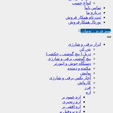
انواع چسب
تماس باما
درباره ما
ثبت نام همکار فروش
پورتال همکارفروش
سبد خرید
۰
تومان
0
ابزار برقی و شارژی
بتن کن
دریل ( پیچ گوشتی ، چکشی)
پیچ گوشتی برقی و شارژی
دستگاه جوش و اینورتر
مکنده و دمنده
پولیش
آچار بکس برقی و شارژی
کارواش
فرز
اره
اره عمود بر
اره زنجیری
اره افقی بر
اره پروفیل پر