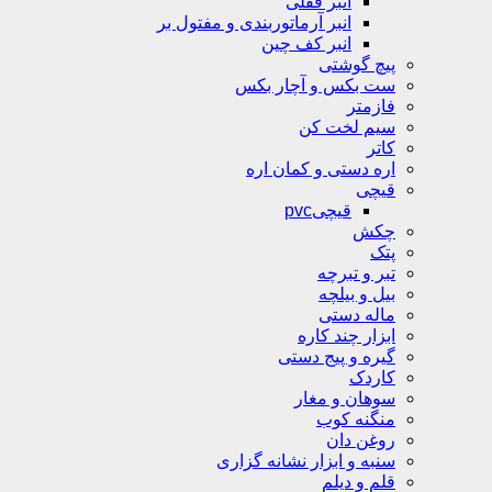
انبر قفلی
انبر آرماتوربندی و مفتول بر
انبر کف چین
پیچ گوشتی
ست بکس و آچار بکس
فازمتر
سیم لخت کن
کاتر
اره دستی و کمان اره
قیچی
قیچیpvc
چکش
پتک
تبر و تبرچه
بیل و بیلچه
ماله دستی
ابزار چند کاره
گیره و پیج دستی
کاردک
سوهان و مغار
منگنه کوب
روغن دان
سنبه و ابزار نشانه گزاری
قلم و دیلم