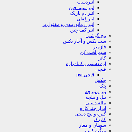
انبردست
انبر سیم چین
انبر دم باریک
انبر قفلی
انبر آرماتوربندی و مفتول بر
انبر کف چین
پیچ گوشتی
ست بکس و آچار بکس
فازمتر
سیم لخت کن
کاتر
اره دستی و کمان اره
قیچی
قیچیpvc
چکش
پتک
تبر و تبرچه
بیل و بیلچه
ماله دستی
ابزار چند کاره
گیره و پیج دستی
کاردک
سوهان و مغار
منگنه کوب