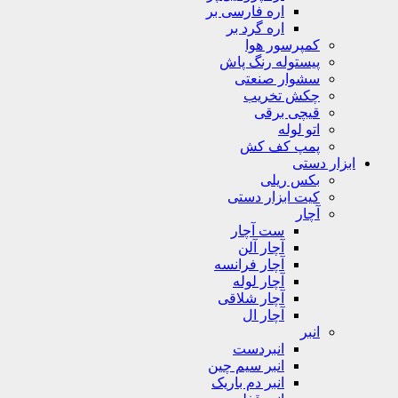
اره فارسی بر
اره گرد بر
کمپرسور هوا
پیستوله رنگ پاش
سشوار صنعتی
چکش تخریب
قیچی برقی
اتو لوله
پمپ کف کش
ابزار دستی
بکس ریلی
کیت ابزار دستی
آچار
ست آچار
آچار آلن
آچار فرانسه
آچار لوله
آچار شلاقی
آچار ال
انبر
انبردست
انبر سیم چین
انبر دم باریک