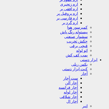
اره زنجیری
اره افقی بر
اره پروفیل پر
اره فارسی بر
اره گرد بر
کمپرسور هوا
پیستوله رنگ پاش
سشوار صنعتی
چکش تخریب
قیچی برقی
اتو لوله
پمپ کف کش
ابزار دستی
بکس ریلی
کیت ابزار دستی
آچار
ست آچار
آچار آلن
آچار فرانسه
آچار لوله
آچار شلاقی
آچار ال
انبر