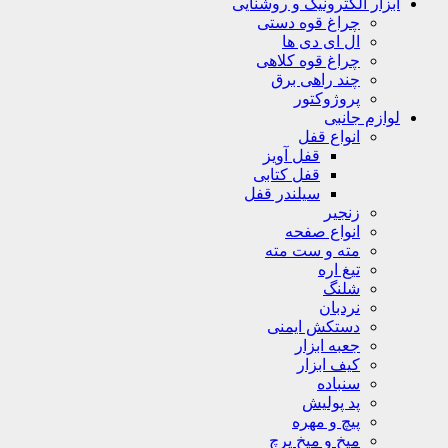
ابزار الکترونیک و روشنایی
چراغ قوه دستی
ال ای دی ها
چراغ قوه کلاهی
چند راهی برق
پروژوکتور
لوازم جانبی
انواع قفل
قفل آویز
قفل کتابی
سیلندر قفل
زنجیر
انواع صفحه
مته و ست مته
تیغ اره
شلنگ
نردبان
دستکش ایمنی
جعبه ابزار
کیف ابزار
سنباده
پد پولیش
پیچ و مهره
میخ و میخ پرچ