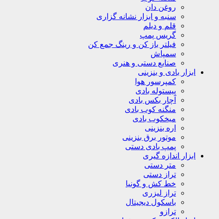
روغن دان
سنبه و ابزار نشانه گزاری
قلم و دیلم
گریس پمپ
فیلتر باز کن و رینگ جمع کن
سمپاش
صنایع دستی و هنری
ابزار بادی و بنزینی
کمپرسور هوا
پیستوله بادی
آچار بکس بادی
منگنه کوب بادی
میخکوب بادی
اره بنزینی
موتور برق بنزینی
پمپ بادی دستی
ابزار اندازه گیری
متر دستی
تراز دستی
خط کش و گونیا
تراز لیزری
باسکول دیجیتال
ترازو