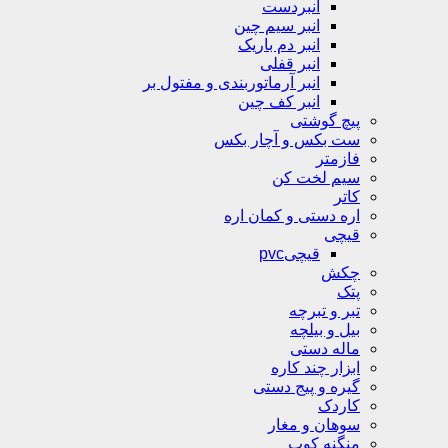
انبردست
انبر سیم چین
انبر دم باریک
انبر قفلی
انبر آرماتوربندی و مفتول بر
انبر کف چین
پیچ گوشتی
ست بکس و آچار بکس
فازمتر
سیم لخت کن
کاتر
اره دستی و کمان اره
قیچی
قیچیpvc
چکش
پتک
تبر و تبرچه
بیل و بیلچه
ماله دستی
ابزار چند کاره
گیره و پیج دستی
کاردک
سوهان و مغار
منگنه کوب