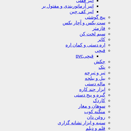
انبر قفلی
انبر آرماتوربندی و مفتول بر
انبر کف چین
پیچ گوشتی
ست بکس و آچار بکس
فازمتر
سیم لخت کن
کاتر
اره دستی و کمان اره
قیچی
قیچیpvc
چکش
پتک
تبر و تبرچه
بیل و بیلچه
ماله دستی
ابزار چند کاره
گیره و پیج دستی
کاردک
سوهان و مغار
منگنه کوب
روغن دان
سنبه و ابزار نشانه گزاری
قلم و دیلم