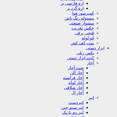
اره فارسی بر
اره گرد بر
کمپرسور هوا
پیستوله رنگ پاش
سشوار صنعتی
چکش تخریب
قیچی برقی
اتو لوله
پمپ کف کش
ابزار دستی
بکس ریلی
کیت ابزار دستی
آچار
ست آچار
آچار آلن
آچار فرانسه
آچار لوله
آچار شلاقی
آچار ال
انبر
انبردست
انبر سیم چین
انبر دم باریک