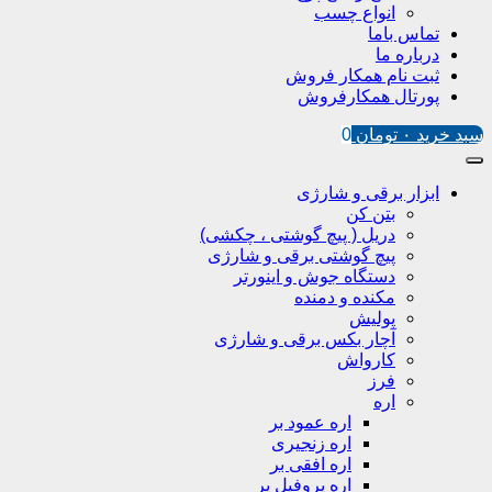
انواع چسب
تماس باما
درباره ما
ثبت نام همکار فروش
پورتال همکارفروش
سبد خرید
۰
تومان
0
ابزار برقی و شارژی
بتن کن
دریل ( پیچ گوشتی ، چکشی)
پیچ گوشتی برقی و شارژی
دستگاه جوش و اینورتر
مکنده و دمنده
پولیش
آچار بکس برقی و شارژی
کارواش
فرز
اره
اره عمود بر
اره زنجیری
اره افقی بر
اره پروفیل پر