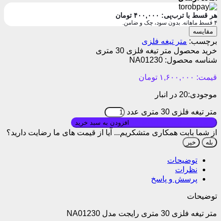
هر قسط با ترب‌پی:
۴۰۰,۰۰۰
تومان
۴ قسط ماهانه. بدون سود، چک و ضامن.
مقایسه
برچسب:
متر تیغه فلزی
خرید محصول متر تیغه فلزی 30 متری
شناسه محصول:
NA01230
قیمت:
۱,۶۰۰,۰۰۰
تومان
موجودی:
20 در انبار
متر تیغه فلزی 30 متری عدد
بروزرسانی قیمت: ۱۴۰۵/۰۱/۱۰
افزودن به سبد خرید
از شما بابت همکاری متشکریم...
آیا از قیمت های ما رضایت دارید؟
بله
خیر
توضیحات
نظرات
پرسش و پاسخ
توضیحات
متر تیغه فلزی 30 متری رایجت مدل NA01230