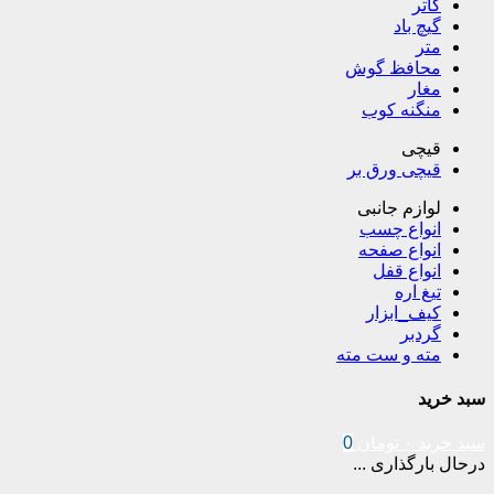
کاتر
گیچ باد
متر
محافظ گوش
مغار
منگنه کوب
قیچی
قیچی ورق بر
لوازم جانبی
انواع چسب
انواع صفحه
انواع قفل
تیغ اره
کیف_ابزار
گردبر
مته و ست مته
سبد خرید
سبد خرید
۰
تومان
0
درحال بارگذاری ...