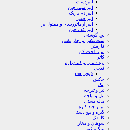
انبردست
انبر سیم چین
انبر دم باریک
انبر قفلی
انبر آرماتوربندی و مفتول بر
انبر کف چین
پیچ گوشتی
ست بکس و آچار بکس
فازمتر
سیم لخت کن
کاتر
اره دستی و کمان اره
قیچی
قیچیpvc
چکش
پتک
تبر و تبرچه
بیل و بیلچه
ماله دستی
ابزار چند کاره
گیره و پیج دستی
کاردک
سوهان و مغار
منگنه کوب