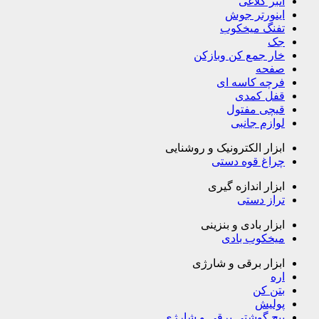
انبر کلاغی
اینورتر جوش
تفنگ میخکوب
جک
خار جمع کن وبازکن
صفحه
فرچه کاسه ای
قفل کمدی
قیچی مفتول
لوازم جانبی
ابزار الکترونیک و روشنایی
چراغ قوه دستی
ابزار اندازه گیری
تراز دستی
ابزار بادی و بنزینی
میخکوب بادی
ابزار برقی و شارژی
اره
بتن کن
پولیش
پیچ گوشتی برقی و شارژی