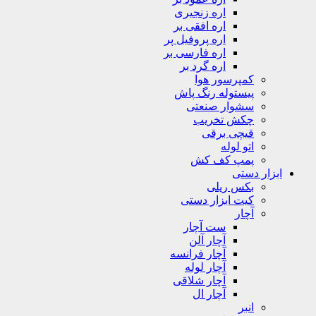
اره زنجیری
اره افقی بر
اره پروفیل پر
اره فارسی بر
اره گرد بر
کمپرسور هوا
پیستوله رنگ پاش
سشوار صنعتی
چکش تخریب
قیچی برقی
اتو لوله
پمپ کف کش
ابزار دستی
بکس ریلی
کیت ابزار دستی
آچار
ست آچار
آچار آلن
آچار فرانسه
آچار لوله
آچار شلاقی
آچار ال
انبر