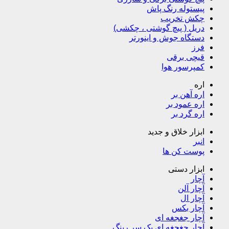
پیستوله رنگ پاش
چکش تخریب
دریل ( پیچ گوشتی ، چکشی)
دستگاه جوش و اینورتر
فرز
قیچی برقی
کمپرسور هوا
اره
اره آهن بر
اره عمود بر
اره گرد بر
ابزار خلاق و جدید
انبر
پوست کن ها
ابزار دستی
آچار
آچار آلن
آچار ال
آچار بکس
آچار جغجغه ای
آچار جغجغه ای یک سر رینگ