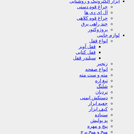
ابزار الکترونیک و روشنایی
چراغ قوه دستی
ال ای دی ها
چراغ قوه کلاهی
چند راهی برق
پروژوکتور
لوازم جانبی
انواع قفل
قفل آویز
قفل کتابی
سیلندر قفل
زنجیر
انواع صفحه
مته و ست مته
تیغ اره
شلنگ
نردبان
دستکش ایمنی
جعبه ابزار
کیف ابزار
سنباده
پد پولیش
پیچ و مهره
میخ و میخ پرچ