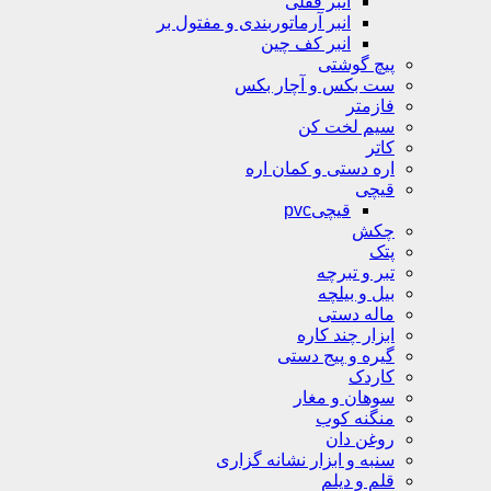
انبر قفلی
انبر آرماتوربندی و مفتول بر
انبر کف چین
پیچ گوشتی
ست بکس و آچار بکس
فازمتر
سیم لخت کن
کاتر
اره دستی و کمان اره
قیچی
قیچیpvc
چکش
پتک
تبر و تبرچه
بیل و بیلچه
ماله دستی
ابزار چند کاره
گیره و پیج دستی
کاردک
سوهان و مغار
منگنه کوب
روغن دان
سنبه و ابزار نشانه گزاری
قلم و دیلم