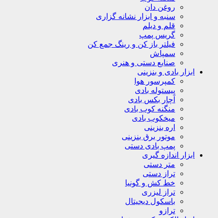
روغن دان
سنبه و ابزار نشانه گزاری
قلم و دیلم
گریس پمپ
فیلتر باز کن و رینگ جمع کن
سمپاش
صنایع دستی و هنری
ابزار بادی و بنزینی
کمپرسور هوا
پیستوله بادی
آچار بکس بادی
منگنه کوب بادی
میخکوب بادی
اره بنزینی
موتور برق بنزینی
پمپ بادی دستی
ابزار اندازه گیری
متر دستی
تراز دستی
خط کش و گونیا
تراز لیزری
باسکول دیجیتال
ترازو