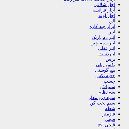
آچار شلاقی
آچار فرانسه
آچار لوله
آلن
ابزار چند کاره
انبر
انبر دم باریک
انبر سیم چین
انبر قفلی
انبردست
برس
بکس ریلی
پیچ گوشتی
جعبه بکس
چسب
سمپاش
سه نظام
سوهان و مغار
سیم لخت کن
شعله
فازمتر
قیچی
قیچیpvc