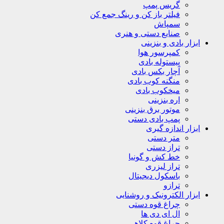
گریس پمپ
فیلتر باز کن و رینگ جمع کن
سمپاش
صنایع دستی و هنری
ابزار بادی و بنزینی
کمپرسور هوا
پیستوله بادی
آچار بکس بادی
منگنه کوب بادی
میخکوب بادی
اره بنزینی
موتور برق بنزینی
پمپ بادی دستی
ابزار اندازه گیری
متر دستی
تراز دستی
خط کش و گونیا
تراز لیزری
باسکول دیجیتال
ترازو
ابزار الکترونیک و روشنایی
چراغ قوه دستی
ال ای دی ها
چراغ قوه کلاهی