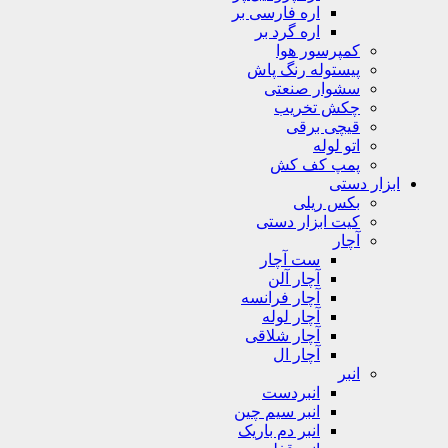
اره فارسی بر
اره گرد بر
کمپرسور هوا
پیستوله رنگ پاش
سشوار صنعتی
چکش تخریب
قیچی برقی
اتو لوله
پمپ کف کش
ابزار دستی
بکس ریلی
کیت ابزار دستی
آچار
ست آچار
آچار آلن
آچار فرانسه
آچار لوله
آچار شلاقی
آچار ال
انبر
انبردست
انبر سیم چین
انبر دم باریک