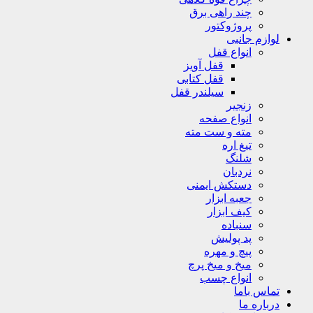
چند راهی برق
پروژوکتور
لوازم جانبی
انواع قفل
قفل آویز
قفل کتابی
سیلندر قفل
زنجیر
انواع صفحه
مته و ست مته
تیغ اره
شلنگ
نردبان
دستکش ایمنی
جعبه ابزار
کیف ابزار
سنباده
پد پولیش
پیچ و مهره
میخ و میخ پرچ
انواع چسب
تماس باما
درباره ما