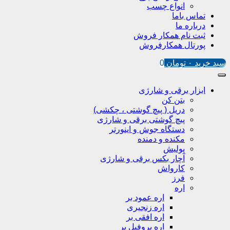
انواع چسب
تماس باما
درباره ما
ثبت نام همکار فروش
پورتال همکارفروش
سبد خرید
۰
تومان
0
ابزار برقی و شارژی
بتن کن
دریل ( پیچ گوشتی ، چکشی)
پیچ گوشتی برقی و شارژی
دستگاه جوش و اینورتر
مکنده و دمنده
پولیش
آچار بکس برقی و شارژی
کارواش
فرز
اره
اره عمود بر
اره زنجیری
اره افقی بر
اره پروفیل پر