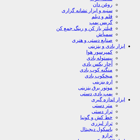
روغن دان
سنبه و ابزار نشانه گزاری
قلم و دیلم
گریس پمپ
فیلتر باز کن و رینگ جمع کن
سمپاش
صنایع دستی و هنری
ابزار بادی و بنزینی
کمپرسور هوا
پیستوله بادی
آچار بکس بادی
منگنه کوب بادی
میخکوب بادی
اره بنزینی
موتور برق بنزینی
پمپ بادی دستی
ابزار اندازه گیری
متر دستی
تراز دستی
خط کش و گونیا
تراز لیزری
باسکول دیجیتال
ترازو