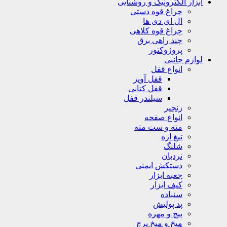
ابزار الکترونیک و روشنایی
چراغ قوه دستی
ال ای دی ها
چراغ قوه کلاهی
چند راهی برق
پروژوکتور
لوازم جانبی
انواع قفل
قفل آویز
قفل کتابی
سیلندر قفل
زنجیر
انواع صفحه
مته و ست مته
تیغ اره
شلنگ
نردبان
دستکش ایمنی
جعبه ابزار
کیف ابزار
سنباده
پد پولیش
پیچ و مهره
میخ و میخ پرچ