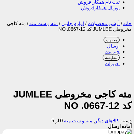
ثبت نام همکار فروش
پورتال همکارفروش
خانه
/
آرشیو محصولات
/
لوازم جانبی
/
مته و ست مته
/
مته کاجی
مخروطی JUMLEE کد NO .0667-12
محبوب
ارسال
خبر بده
مقایسه
تغییرات
مته کاجی مخروطی JUMLEE
کد NO .0667-12
دسته:
کالاهای دیگر
,
مته و ست مته
0 از 5
آماده ارسال