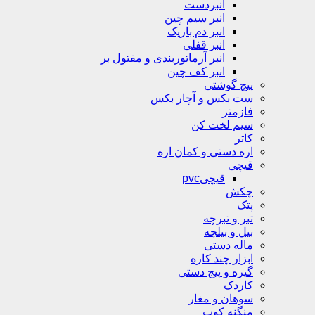
انبردست
انبر سیم چین
انبر دم باریک
انبر قفلی
انبر آرماتوربندی و مفتول بر
انبر کف چین
پیچ گوشتی
ست بکس و آچار بکس
فازمتر
سیم لخت کن
کاتر
اره دستی و کمان اره
قیچی
قیچیpvc
چکش
پتک
تبر و تبرچه
بیل و بیلچه
ماله دستی
ابزار چند کاره
گیره و پیج دستی
کاردک
سوهان و مغار
منگنه کوب