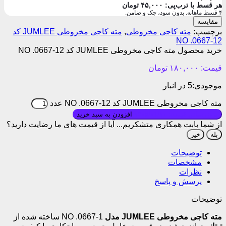
هر قسط با ترب‌پی:
۴۵,۰۰۰
تومان
۴ قسط ماهانه. بدون سود، چک و ضامن.
مقایسه
برچسب:
مته کاجی مخروطی
,
مته کاجی مخروطی JUMLEE کد
NO .0667-12
خرید محصول مته کاجی مخروطی JUMLEE کد NO .0667-12
قیمت:
۱۸۰,۰۰۰
تومان
موجودی:
5 در انبار
مته کاجی مخروطی JUMLEE کد NO .0667-12 عدد
بروزرسانی قیمت: ۱۴۰۵/۰۱/۱۰
افزودن به سبد خرید
از شما بابت همکاری متشکریم...
آیا از قیمت های ما رضایت دارید؟
بله
خیر
توضیحات
مشخصات
نظرات
پرسش و پاسخ
توضیحات
مته کاجی مخروطی JUMLEE مدل
NO .0667-1 ساخته شده از