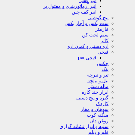
انبر قفلی
انبر آرماتوربندی و مفتول بر
انبر کف چین
پیچ گوشتی
ست بکس و آچار بکس
فازمتر
سیم لخت کن
کاتر
اره دستی و کمان اره
قیچی
قیچیpvc
چکش
پتک
تبر و تبرچه
بیل و بیلچه
ماله دستی
ابزار چند کاره
گیره و پیج دستی
کاردک
سوهان و مغار
منگنه کوب
روغن دان
سنبه و ابزار نشانه گزاری
قلم و دیلم