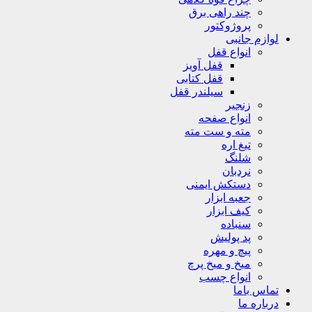
چند راهی برق
پروژوکتور
لوازم جانبی
انواع قفل
قفل آویز
قفل کتابی
سیلندر قفل
زنجیر
انواع صفحه
مته و ست مته
تیغ اره
شلنگ
نردبان
دستکش ایمنی
جعبه ابزار
کیف ابزار
سنباده
پد پولیش
پیچ و مهره
میخ و میخ پرچ
انواع چسب
تماس باما
درباره ما