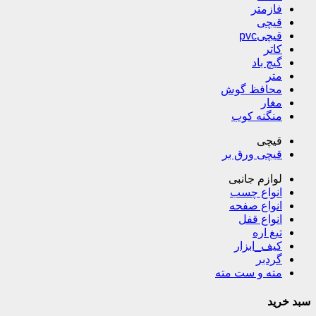
فازمتر
قیچی
قیچیpvc
کاتر
گیچ باد
متر
محافظ گوش
مغار
منگنه کوب
قیچی
قیچی ورق بر
لوازم جانبی
انواع چسب
انواع صفحه
انواع قفل
تیغ اره
کیف_ابزار
گردبر
مته و ست مته
سبد خرید