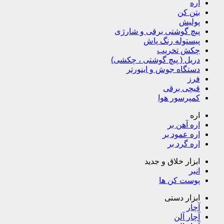
اره
بتن کن
پولیش
پیچ گوشتی برقی و شارژی
پیستوله رنگ پاش
چکش تخریب
دریل ( پیچ گوشتی ، چکشی)
دستگاه جوش و اینورتر
فرز
قیچی برقی
کمپرسور هوا
اره
اره آهن بر
اره عمود بر
اره گرد بر
ابزار خلاق و جدید
انبر
پوست کن ها
ابزار دستی
آچار
آچار آلن