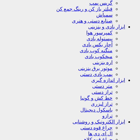
گریس پمپ
فیلتر باز کن و رینگ جمع کن
سمپاش
صنایع دستی و هنری
ابزار بادی و بنزینی
کمپرسور هوا
پیستوله بادی
آچار بکس بادی
منگنه کوب بادی
میخکوب بادی
اره بنزینی
موتور برق بنزینی
پمپ بادی دستی
ابزار اندازه گیری
متر دستی
تراز دستی
خط کش و گونیا
تراز لیزری
باسکول دیجیتال
ترازو
ابزار الکترونیک و روشنایی
چراغ قوه دستی
ال ای دی ها
چراغ قوه کلاهی