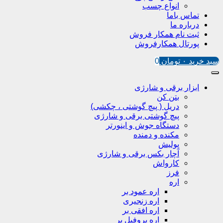
انواع چسب
تماس باما
درباره ما
ثبت نام همکار فروش
پورتال همکارفروش
سبد خرید
۰
تومان
0
ابزار برقی و شارژی
بتن کن
دریل ( پیچ گوشتی ، چکشی)
پیچ گوشتی برقی و شارژی
دستگاه جوش و اینورتر
مکنده و دمنده
پولیش
آچار بکس برقی و شارژی
کارواش
فرز
اره
اره عمود بر
اره زنجیری
اره افقی بر
اره پروفیل پر