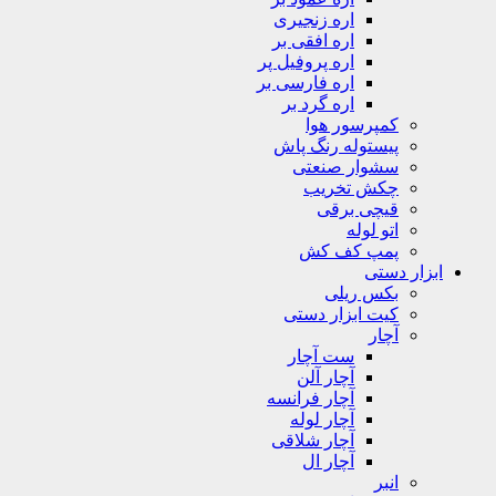
اره زنجیری
اره افقی بر
اره پروفیل پر
اره فارسی بر
اره گرد بر
کمپرسور هوا
پیستوله رنگ پاش
سشوار صنعتی
چکش تخریب
قیچی برقی
اتو لوله
پمپ کف کش
ابزار دستی
بکس ریلی
کیت ابزار دستی
آچار
ست آچار
آچار آلن
آچار فرانسه
آچار لوله
آچار شلاقی
آچار ال
انبر