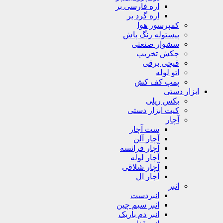
اره فارسی بر
اره گرد بر
کمپرسور هوا
پیستوله رنگ پاش
سشوار صنعتی
چکش تخریب
قیچی برقی
اتو لوله
پمپ کف کش
ابزار دستی
بکس ریلی
کیت ابزار دستی
آچار
ست آچار
آچار آلن
آچار فرانسه
آچار لوله
آچار شلاقی
آچار ال
انبر
انبردست
انبر سیم چین
انبر دم باریک