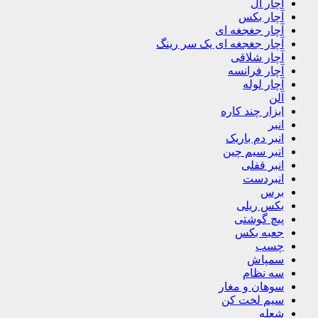
آچار ال
آچار بکس
آچار جغجغه ای
آچار جغجغه ای یک سر رینگ
آچار شلاقی
آچار فرانسه
آچار لوله
آلن
ابزار چند کاره
انبر
انبر دم باریک
انبر سیم چین
انبر قفلی
انبردست
برس
بکس ریلی
پیچ گوشتی
جعبه بکس
چسب
سمپاش
سه نظام
سوهان و مغار
سیم لخت کن
شعله