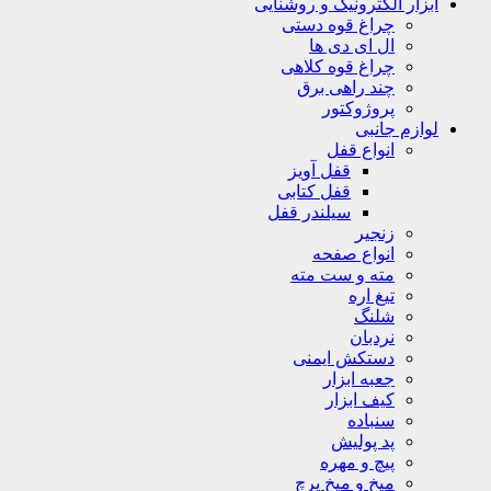
ابزار الکترونیک و روشنایی
چراغ قوه دستی
ال ای دی ها
چراغ قوه کلاهی
چند راهی برق
پروژوکتور
لوازم جانبی
انواع قفل
قفل آویز
قفل کتابی
سیلندر قفل
زنجیر
انواع صفحه
مته و ست مته
تیغ اره
شلنگ
نردبان
دستکش ایمنی
جعبه ابزار
کیف ابزار
سنباده
پد پولیش
پیچ و مهره
میخ و میخ پرچ