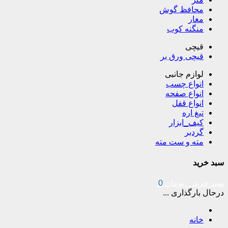
محافظ گوش
مغار
منگنه کوب
قیچی
قیچی ورق بر
لوازم جانبی
انواع چسب
انواع صفحه
انواع قفل
تیغ اره
کیف_ابزار
گردبر
مته و ست مته
سبد خرید
سبد خرید
۰
تومان
0
درحال بارگذاری ...
خانه