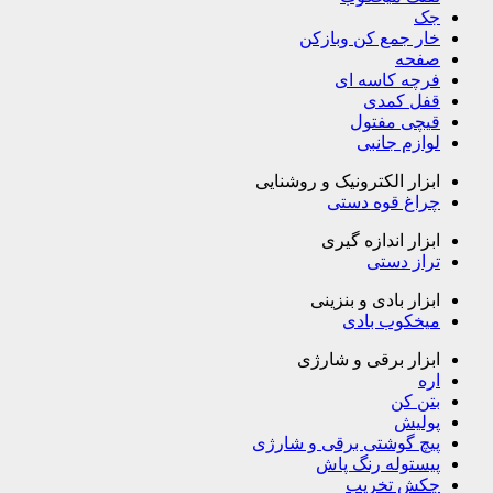
جک
خار جمع کن وبازکن
صفحه
فرچه کاسه ای
قفل کمدی
قیچی مفتول
لوازم جانبی
ابزار الکترونیک و روشنایی
چراغ قوه دستی
ابزار اندازه گیری
تراز دستی
ابزار بادی و بنزینی
میخکوب بادی
ابزار برقی و شارژی
اره
بتن کن
پولیش
پیچ گوشتی برقی و شارژی
پیستوله رنگ پاش
چکش تخریب