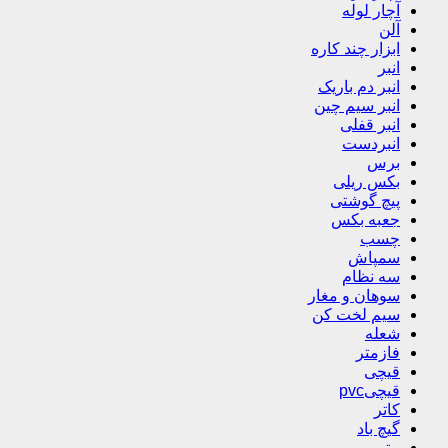
آچار لوله
آلن
ابزار چند کاره
انبر
انبر دم باریک
انبر سیم چین
انبر قفلی
انبردست
برس
بکس ریلی
پیچ گوشتی
جعبه بکس
چسب
سمپاش
سه نظام
سوهان و مغار
سیم لخت کن
شعله
فازمتر
قیچی
قیچیpvc
کاتر
گیچ باد
متر