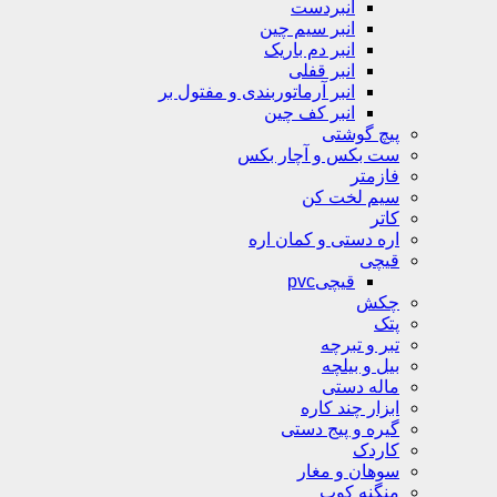
انبردست
انبر سیم چین
انبر دم باریک
انبر قفلی
انبر آرماتوربندی و مفتول بر
انبر کف چین
پیچ گوشتی
ست بکس و آچار بکس
فازمتر
سیم لخت کن
کاتر
اره دستی و کمان اره
قیچی
قیچیpvc
چکش
پتک
تبر و تبرچه
بیل و بیلچه
ماله دستی
ابزار چند کاره
گیره و پیج دستی
کاردک
سوهان و مغار
منگنه کوب