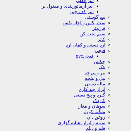
انبر قفلی
انبر آرماتوربندی و مفتول بر
انبر کف چین
پیچ گوشتی
ست بکس و آچار بکس
فازمتر
سیم لخت کن
کاتر
اره دستی و کمان اره
قیچی
قیچیpvc
چکش
پتک
تبر و تبرچه
بیل و بیلچه
ماله دستی
ابزار چند کاره
گیره و پیج دستی
کاردک
سوهان و مغار
منگنه کوب
روغن دان
سنبه و ابزار نشانه گزاری
قلم و دیلم