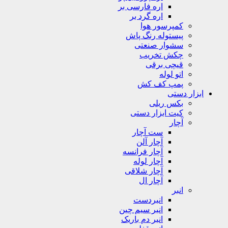
اره فارسی بر
اره گرد بر
کمپرسور هوا
پیستوله رنگ پاش
سشوار صنعتی
چکش تخریب
قیچی برقی
اتو لوله
پمپ کف کش
ابزار دستی
بکس ریلی
کیت ابزار دستی
آچار
ست آچار
آچار آلن
آچار فرانسه
آچار لوله
آچار شلاقی
آچار ال
انبر
انبردست
انبر سیم چین
انبر دم باریک