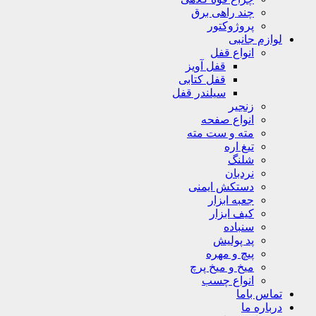
چند راهی برق
پروژوکتور
لوازم جانبی
انواع قفل
قفل آویز
قفل کتابی
سیلندر قفل
زنجیر
انواع صفحه
مته و ست مته
تیغ اره
شلنگ
نردبان
دستکش ایمنی
جعبه ابزار
کیف ابزار
سنباده
پد پولیش
پیچ و مهره
میخ و میخ پرچ
انواع چسب
تماس باما
درباره ما