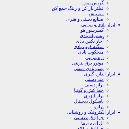
گریس پمپ
فیلتر باز کن و رینگ جمع کن
سمپاش
صنایع دستی و هنری
ابزار بادی و بنزینی
کمپرسور هوا
پیستوله بادی
آچار بکس بادی
منگنه کوب بادی
میخکوب بادی
اره بنزینی
موتور برق بنزینی
پمپ بادی دستی
ابزار اندازه گیری
متر دستی
تراز دستی
خط کش و گونیا
تراز لیزری
باسکول دیجیتال
ترازو
ابزار الکترونیک و روشنایی
چراغ قوه دستی
ال ای دی ها
چراغ قوه کلاهی