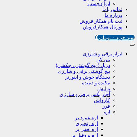
انواع چسب
تماس باما
درباره ما
ثبت نام همکار فروش
پورتال همکارفروش
سبد خرید
۰
تومان
0
ابزار برقی و شارژی
بتن کن
دریل ( پیچ گوشتی ، چکشی)
پیچ گوشتی برقی و شارژی
دستگاه جوش و اینورتر
مکنده و دمنده
پولیش
آچار بکس برقی و شارژی
کارواش
فرز
اره
اره عمود بر
اره زنجیری
اره افقی بر
اره پروفیل پر