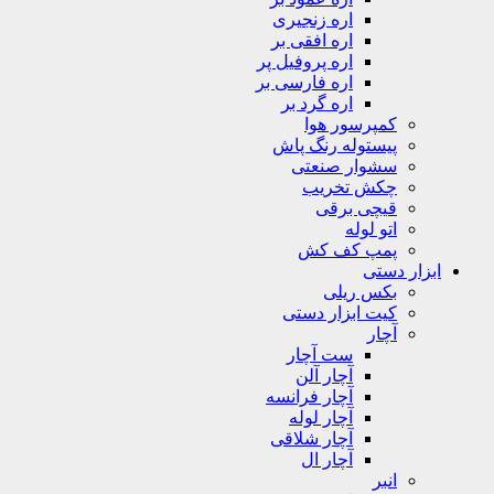
اره زنجیری
اره افقی بر
اره پروفیل پر
اره فارسی بر
اره گرد بر
کمپرسور هوا
پیستوله رنگ پاش
سشوار صنعتی
چکش تخریب
قیچی برقی
اتو لوله
پمپ کف کش
ابزار دستی
بکس ریلی
کیت ابزار دستی
آچار
ست آچار
آچار آلن
آچار فرانسه
آچار لوله
آچار شلاقی
آچار ال
انبر