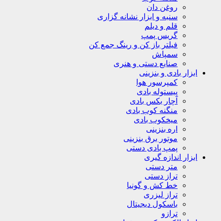
روغن دان
سنبه و ابزار نشانه گزاری
قلم و دیلم
گریس پمپ
فیلتر باز کن و رینگ جمع کن
سمپاش
صنایع دستی و هنری
ابزار بادی و بنزینی
کمپرسور هوا
پیستوله بادی
آچار بکس بادی
منگنه کوب بادی
میخکوب بادی
اره بنزینی
موتور برق بنزینی
پمپ بادی دستی
ابزار اندازه گیری
متر دستی
تراز دستی
خط کش و گونیا
تراز لیزری
باسکول دیجیتال
ترازو