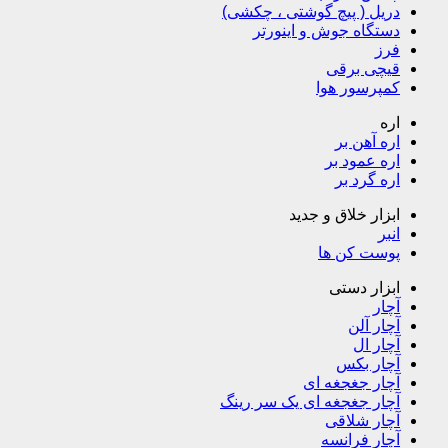
دریل ( پیچ گوشتی ، چکشی)
دستگاه جوش و اینورتر
فرز
قیچی برقی
کمپرسور هوا
اره
اره آهن بر
اره عمود بر
اره گرد بر
ابزار خلاق و جدید
انبر
پوست کن ها
ابزار دستی
آچار
آچار آلن
آچار ال
آچار بکس
آچار جغجغه ای
آچار جغجغه ای یک سر رینگ
آچار شلاقی
آچار فرانسه