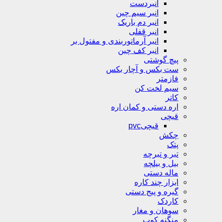
انبردست
انبر سیم چین
انبر دم باریک
انبر قفلی
انبر آرماتوربندی و مفتول بر
انبر کف چین
پیچ گوشتی
ست بکس و آچار بکس
فازمتر
سیم لخت کن
کاتر
اره دستی و کمان اره
قیچی
قیچیpvc
چکش
پتک
تبر و تبرچه
بیل و بیلچه
ماله دستی
ابزار چند کاره
گیره و پیج دستی
کاردک
سوهان و مغار
منگنه کوب