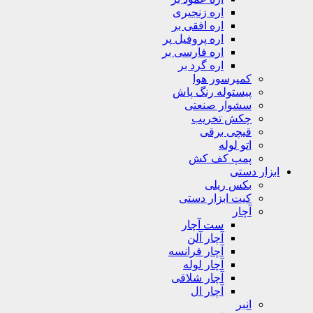
اره زنجیری
اره افقی بر
اره پروفیل پر
اره فارسی بر
اره گرد بر
کمپرسور هوا
پیستوله رنگ پاش
سشوار صنعتی
چکش تخریب
قیچی برقی
اتو لوله
پمپ کف کش
ابزار دستی
بکس ریلی
کیت ابزار دستی
آچار
ست آچار
آچار آلن
آچار فرانسه
آچار لوله
آچار شلاقی
آچار ال
انبر