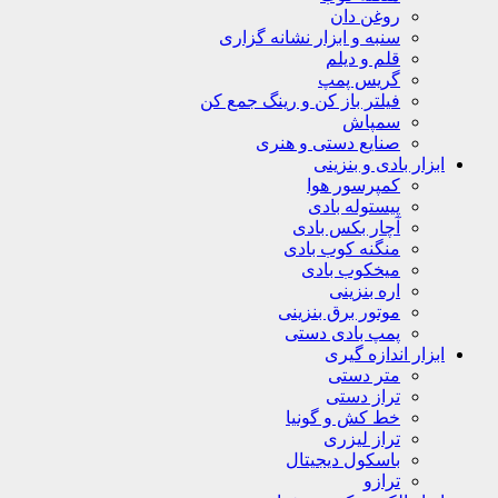
روغن دان
سنبه و ابزار نشانه گزاری
قلم و دیلم
گریس پمپ
فیلتر باز کن و رینگ جمع کن
سمپاش
صنایع دستی و هنری
ابزار بادی و بنزینی
کمپرسور هوا
پیستوله بادی
آچار بکس بادی
منگنه کوب بادی
میخکوب بادی
اره بنزینی
موتور برق بنزینی
پمپ بادی دستی
ابزار اندازه گیری
متر دستی
تراز دستی
خط کش و گونیا
تراز لیزری
باسکول دیجیتال
ترازو