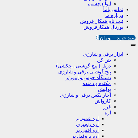
انواع چسب
تماس باما
درباره ما
ثبت نام همکار فروش
پورتال همکارفروش
سبد خرید
۰
تومان
0
ابزار برقی و شارژی
بتن کن
دریل ( پیچ گوشتی ، چکشی)
پیچ گوشتی برقی و شارژی
دستگاه جوش و اینورتر
مکنده و دمنده
پولیش
آچار بکس برقی و شارژی
کارواش
فرز
اره
اره عمود بر
اره زنجیری
اره افقی بر
اره پروفیل پر