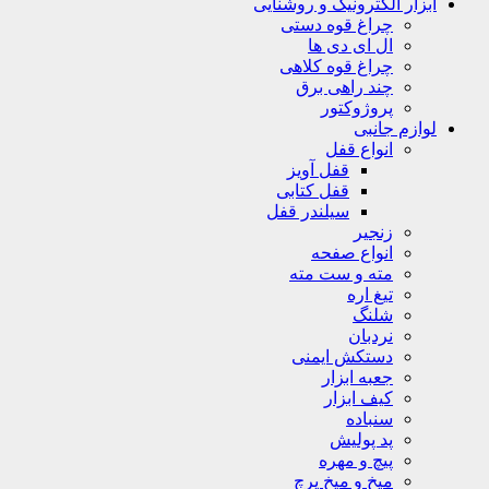
ابزار الکترونیک و روشنایی
چراغ قوه دستی
ال ای دی ها
چراغ قوه کلاهی
چند راهی برق
پروژوکتور
لوازم جانبی
انواع قفل
قفل آویز
قفل کتابی
سیلندر قفل
زنجیر
انواع صفحه
مته و ست مته
تیغ اره
شلنگ
نردبان
دستکش ایمنی
جعبه ابزار
کیف ابزار
سنباده
پد پولیش
پیچ و مهره
میخ و میخ پرچ