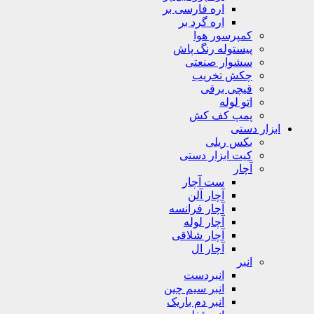
اره فارسی بر
اره گرد بر
کمپرسور هوا
پیستوله رنگ پاش
سشوار صنعتی
چکش تخریب
قیچی برقی
اتو لوله
پمپ کف کش
ابزار دستی
بکس ریلی
کیت ابزار دستی
آچار
ست آچار
آچار آلن
آچار فرانسه
آچار لوله
آچار شلاقی
آچار ال
انبر
انبردست
انبر سیم چین
انبر دم باریک