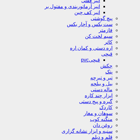
انبر قفلی
انبر آرماتوربندی و مفتول بر
انبر کف چین
پیچ گوشتی
ست بکس و آچار بکس
فازمتر
سیم لخت کن
کاتر
اره دستی و کمان اره
قیچی
قیچیpvc
چکش
پتک
تبر و تبرچه
بیل و بیلچه
ماله دستی
ابزار چند کاره
گیره و پیج دستی
کاردک
سوهان و مغار
منگنه کوب
روغن دان
سنبه و ابزار نشانه گزاری
قلم و دیلم