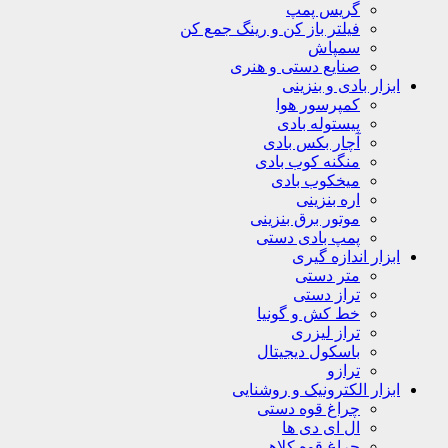
گریس پمپ
فیلتر باز کن و رینگ جمع کن
سمپاش
صنایع دستی و هنری
ابزار بادی و بنزینی
کمپرسور هوا
پیستوله بادی
آچار بکس بادی
منگنه کوب بادی
میخکوب بادی
اره بنزینی
موتور برق بنزینی
پمپ بادی دستی
ابزار اندازه گیری
متر دستی
تراز دستی
خط کش و گونیا
تراز لیزری
باسکول دیجیتال
ترازو
ابزار الکترونیک و روشنایی
چراغ قوه دستی
ال ای دی ها
چراغ قوه کلاهی