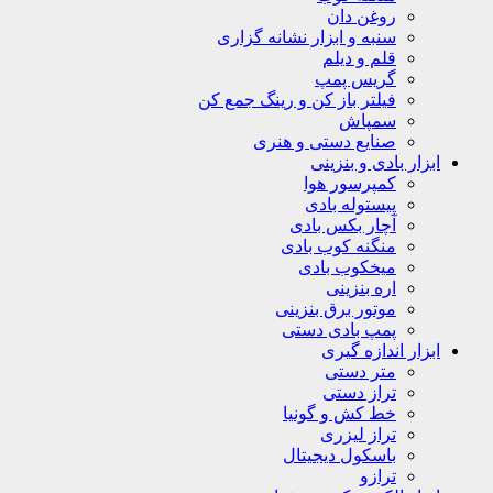
روغن دان
سنبه و ابزار نشانه گزاری
قلم و دیلم
گریس پمپ
فیلتر باز کن و رینگ جمع کن
سمپاش
صنایع دستی و هنری
ابزار بادی و بنزینی
کمپرسور هوا
پیستوله بادی
آچار بکس بادی
منگنه کوب بادی
میخکوب بادی
اره بنزینی
موتور برق بنزینی
پمپ بادی دستی
ابزار اندازه گیری
متر دستی
تراز دستی
خط کش و گونیا
تراز لیزری
باسکول دیجیتال
ترازو