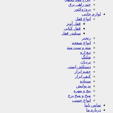
چند راهی برق
پروژوکتور
لوازم جانبی
انواع قفل
قفل آویز
قفل کتابی
سیلندر قفل
زنجیر
انواع صفحه
مته و ست مته
تیغ اره
شلنگ
نردبان
دستکش ایمنی
جعبه ابزار
کیف ابزار
سنباده
پد پولیش
پیچ و مهره
میخ و میخ پرچ
انواع چسب
تماس باما
درباره ما