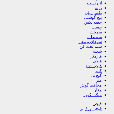
انبردست
برس
بکس ریلی
پیچ گوشتی
جعبه بکس
چسب
سمپاش
سه نظام
سوهان و مغار
سیم لخت کن
شعله
فازمتر
قیچی
قیچیpvc
کاتر
گیچ باد
متر
محافظ گوش
مغار
منگنه کوب
قیچی
قیچی ورق بر