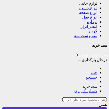
لوازم جانبی
انواع چسب
انواع صفحه
انواع قفل
تیغ اره
کیف_ابزار
گردبر
مته و ست مته
سبد خرید
سبد خرید
۰
تومان
0
درحال بارگذاری ...
خانه
جستجو
سبد خرید
حساب کاربری
بستن