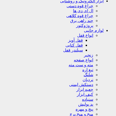
ابزار الکترونیک و روشنایی
چراغ قوه دستی
ال ای دی ها
چراغ قوه کلاهی
چند راهی برق
پروژوکتور
لوازم جانبی
انواع قفل
قفل آویز
قفل کتابی
سیلندر قفل
زنجیر
انواع صفحه
مته و ست مته
تیغ اره
شلنگ
نردبان
دستکش ایمنی
جعبه ابزار
کیف ابزار
سنباده
پد پولیش
پیچ و مهره
میخ و میخ پرچ