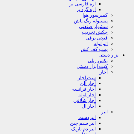
اره فارسی بر
اره گرد بر
کمپرسور هوا
پیستوله رنگ پاش
سشوار صنعتی
چکش تخریب
قیچی برقی
اتو لوله
پمپ کف کش
ابزار دستی
بکس ریلی
کیت ابزار دستی
آچار
ست آچار
آچار آلن
آچار فرانسه
آچار لوله
آچار شلاقی
آچار ال
انبر
انبردست
انبر سیم چین
انبر دم باریک