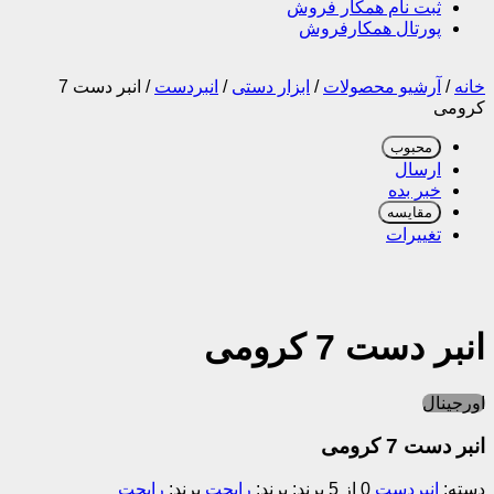
ثبت نام همکار فروش
پورتال همکارفروش
خانه
/
آرشیو محصولات
/
ابزار دستی
/
انبردست
/
انبر دست 7
کرومی
محبوب
ارسال
خبر بده
مقایسه
تغییرات
انبر دست 7 کرومی
اورجینال
انبر دست 7 کرومی
دسته:
انبردست
0 از 5
برند:
رایجت
برند:
رایجت