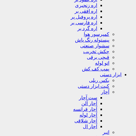
اره زنجیری
اره افقی بر
اره پروفیل پر
اره فارسی بر
اره گرد بر
کمپرسور هوا
پیستوله رنگ پاش
سشوار صنعتی
چکش تخریب
قیچی برقی
اتو لوله
پمپ کف کش
ابزار دستی
بکس ریلی
کیت ابزار دستی
آچار
ست آچار
آچار آلن
آچار فرانسه
آچار لوله
آچار شلاقی
آچار ال
انبر