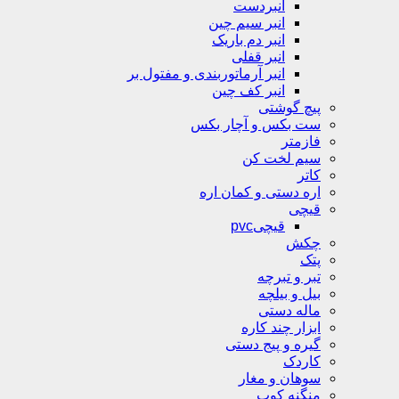
انبردست
انبر سیم چین
انبر دم باریک
انبر قفلی
انبر آرماتوربندی و مفتول بر
انبر کف چین
پیچ گوشتی
ست بکس و آچار بکس
فازمتر
سیم لخت کن
کاتر
اره دستی و کمان اره
قیچی
قیچیpvc
چکش
پتک
تبر و تبرچه
بیل و بیلچه
ماله دستی
ابزار چند کاره
گیره و پیج دستی
کاردک
سوهان و مغار
منگنه کوب