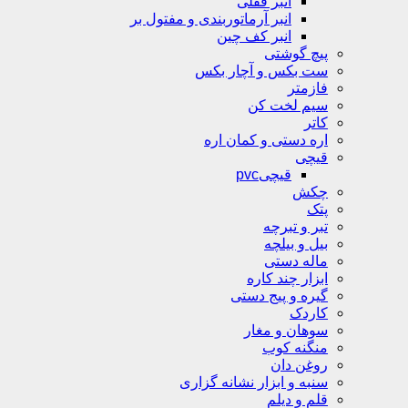
انبر قفلی
انبر آرماتوربندی و مفتول بر
انبر کف چین
پیچ گوشتی
ست بکس و آچار بکس
فازمتر
سیم لخت کن
کاتر
اره دستی و کمان اره
قیچی
قیچیpvc
چکش
پتک
تبر و تبرچه
بیل و بیلچه
ماله دستی
ابزار چند کاره
گیره و پیج دستی
کاردک
سوهان و مغار
منگنه کوب
روغن دان
سنبه و ابزار نشانه گزاری
قلم و دیلم