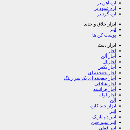
اره آهن بر
اره عمود بر
اره گرد بر
ابزار خلاق و جدید
انبر
پوست کن ها
ابزار دستی
آچار
آچار آلن
آچار ال
آچار بکس
آچار جغجغه ای
آچار جغجغه ای یک سر رینگ
آچار شلاقی
آچار فرانسه
آچار لوله
آلن
ابزار چند کاره
انبر
انبر دم باریک
انبر سیم چین
انبر قفلی