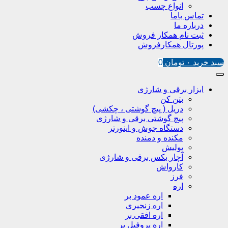
انواع چسب
تماس باما
درباره ما
ثبت نام همکار فروش
پورتال همکارفروش
سبد خرید
۰
تومان
0
ابزار برقی و شارژی
بتن کن
دریل ( پیچ گوشتی ، چکشی)
پیچ گوشتی برقی و شارژی
دستگاه جوش و اینورتر
مکنده و دمنده
پولیش
آچار بکس برقی و شارژی
کارواش
فرز
اره
اره عمود بر
اره زنجیری
اره افقی بر
اره پروفیل پر