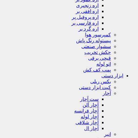
اره زنجیری
اره افقی بر
اره پروفیل پر
اره فارسی بر
اره گرد بر
کمپرسور هوا
پیستوله رنگ پاش
سشوار صنعتی
چکش تخریب
قیچی برقی
اتو لوله
پمپ کف کش
ابزار دستی
بکس ریلی
کیت ابزار دستی
آچار
ست آچار
آچار آلن
آچار فرانسه
آچار لوله
آچار شلاقی
آچار ال
انبر