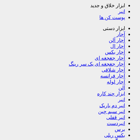
ابزار خلاق و جدید
انبر
پوست کن ها
ابزار دستی
آچار
آچار آلن
آچار ال
آچار بکس
آچار جغجغه ای
آچار جغجغه ای یک سر رینگ
آچار شلاقی
آچار فرانسه
آچار لوله
آلن
ابزار چند کاره
انبر
انبر دم باریک
انبر سیم چین
انبر قفلی
انبردست
برس
بکس ریلی