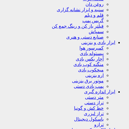
روغن دان
سنبه و ابزار نشانه گزاری
قلم و دیلم
گریس پمپ
فیلتر باز کن و رینگ جمع کن
سمپاش
صنایع دستی و هنری
ابزار بادی و بنزینی
کمپرسور هوا
پیستوله بادی
آچار بکس بادی
منگنه کوب بادی
میخکوب بادی
اره بنزینی
موتور برق بنزینی
پمپ بادی دستی
ابزار اندازه گیری
متر دستی
تراز دستی
خط کش و گونیا
تراز لیزری
باسکول دیجیتال
ترازو