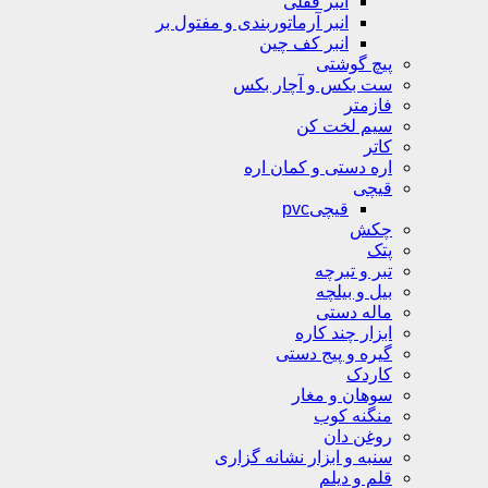
انبر قفلی
انبر آرماتوربندی و مفتول بر
انبر کف چین
پیچ گوشتی
ست بکس و آچار بکس
فازمتر
سیم لخت کن
کاتر
اره دستی و کمان اره
قیچی
قیچیpvc
چکش
پتک
تبر و تبرچه
بیل و بیلچه
ماله دستی
ابزار چند کاره
گیره و پیج دستی
کاردک
سوهان و مغار
منگنه کوب
روغن دان
سنبه و ابزار نشانه گزاری
قلم و دیلم