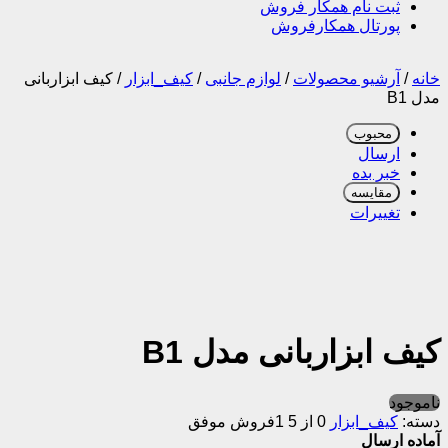
ثبت نام همکار فروش
پورتال همکارفروش
خانه
/
آرشیو محصولات
/
لوازم جانبی
/
کیف_ابزار
/
کیف ابزاربانی
مدل B1
محبوب
ارسال
خبر بده
مقایسه
تغییرات
کیف ابزاربانی مدل B1
ناموجود
دسته:
کیف_ابزار
0 از 5
1فروش موفق
آماده ارسال