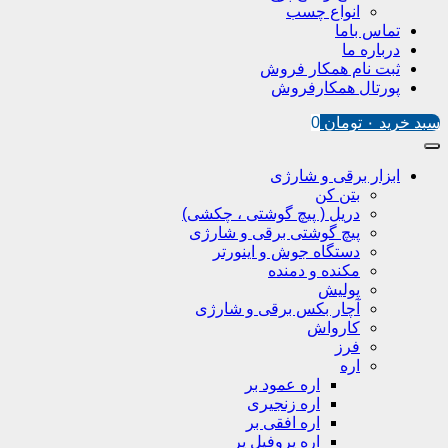
انواع چسب
تماس باما
درباره ما
ثبت نام همکار فروش
پورتال همکارفروش
سبد خرید
۰
تومان
0
ابزار برقی و شارژی
بتن کن
دریل ( پیچ گوشتی ، چکشی)
پیچ گوشتی برقی و شارژی
دستگاه جوش و اینورتر
مکنده و دمنده
پولیش
آچار بکس برقی و شارژی
کارواش
فرز
اره
اره عمود بر
اره زنجیری
اره افقی بر
اره پروفیل پر