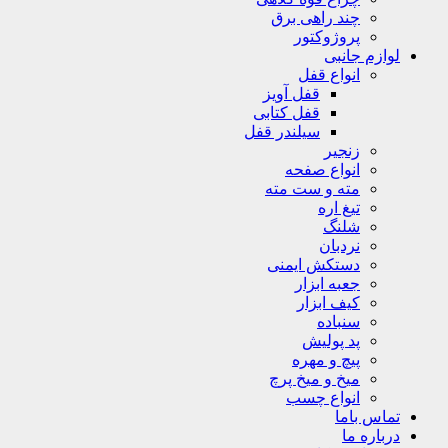
چند راهی برق
پروژوکتور
لوازم جانبی
انواع قفل
قفل آویز
قفل کتابی
سیلندر قفل
زنجیر
انواع صفحه
مته و ست مته
تیغ اره
شلنگ
نردبان
دستکش ایمنی
جعبه ابزار
کیف ابزار
سنباده
پد پولیش
پیچ و مهره
میخ و میخ پرچ
انواع چسب
تماس باما
درباره ما