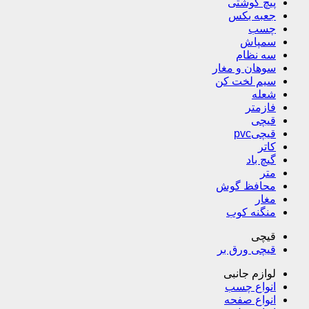
پیچ گوشتی
جعبه بکس
چسب
سمپاش
سه نظام
سوهان و مغار
سیم لخت کن
شعله
فازمتر
قیچی
قیچیpvc
کاتر
گیچ باد
متر
محافظ گوش
مغار
منگنه کوب
قیچی
قیچی ورق بر
لوازم جانبی
انواع چسب
انواع صفحه