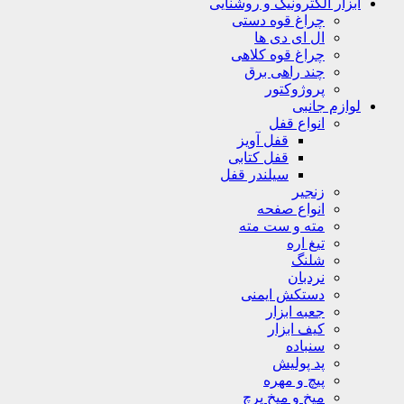
ابزار الکترونیک و روشنایی
چراغ قوه دستی
ال ای دی ها
چراغ قوه کلاهی
چند راهی برق
پروژوکتور
لوازم جانبی
انواع قفل
قفل آویز
قفل کتابی
سیلندر قفل
زنجیر
انواع صفحه
مته و ست مته
تیغ اره
شلنگ
نردبان
دستکش ایمنی
جعبه ابزار
کیف ابزار
سنباده
پد پولیش
پیچ و مهره
میخ و میخ پرچ