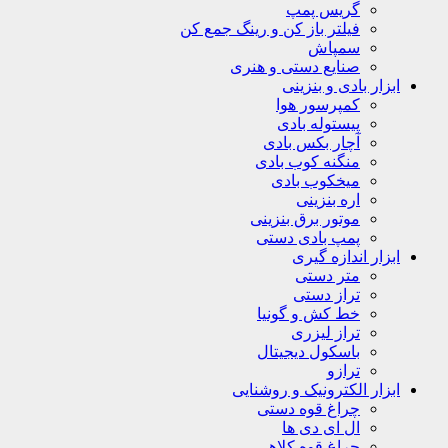
گریس پمپ
فیلتر باز کن و رینگ جمع کن
سمپاش
صنایع دستی و هنری
ابزار بادی و بنزینی
کمپرسور هوا
پیستوله بادی
آچار بکس بادی
منگنه کوب بادی
میخکوب بادی
اره بنزینی
موتور برق بنزینی
پمپ بادی دستی
ابزار اندازه گیری
متر دستی
تراز دستی
خط کش و گونیا
تراز لیزری
باسکول دیجیتال
ترازو
ابزار الکترونیک و روشنایی
چراغ قوه دستی
ال ای دی ها
چراغ قوه کلاهی