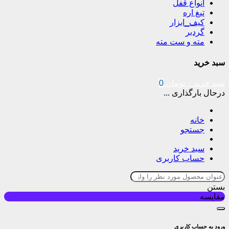
انواع قفل
تیغ اره
کیف_ابزار
گردبر
مته و ست مته
سبد خرید
سبد خرید
۰
تومان
0
درحال بارگذاری ...
خانه
جستجو
سبد خرید
حساب کاربری
بستن
مقایسه
ورود به حساب کاربری