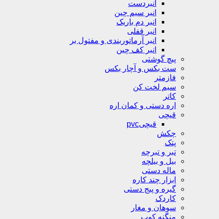
انبردست
انبر سیم چین
انبر دم باریک
انبر قفلی
انبر آرماتوربندی و مفتول بر
انبر کف چین
پیچ گوشتی
ست بکس و آچار بکس
فازمتر
سیم لخت کن
کاتر
اره دستی و کمان اره
قیچی
قیچیpvc
چکش
پتک
تبر و تبرچه
بیل و بیلچه
ماله دستی
ابزار چند کاره
گیره و پیج دستی
کاردک
سوهان و مغار
منگنه کوب