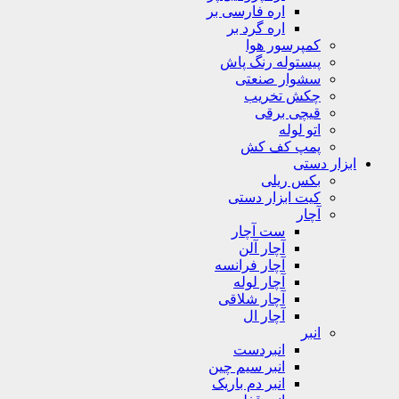
اره فارسی بر
اره گرد بر
کمپرسور هوا
پیستوله رنگ پاش
سشوار صنعتی
چکش تخریب
قیچی برقی
اتو لوله
پمپ کف کش
ابزار دستی
بکس ریلی
کیت ابزار دستی
آچار
ست آچار
آچار آلن
آچار فرانسه
آچار لوله
آچار شلاقی
آچار ال
انبر
انبردست
انبر سیم چین
انبر دم باریک