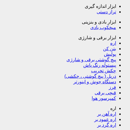
ابزار اندازه گیری
تراز دستی
ابزار بادی و بنزینی
میخکوب بادی
ابزار برقی و شارژی
اره
بتن کن
پولیش
پیچ گوشتی برقی و شارژی
پیستوله رنگ پاش
چکش تخریب
دریل ( پیچ گوشتی ، چکشی)
دستگاه جوش و اینورتر
فرز
قیچی برقی
کمپرسور هوا
اره
اره آهن بر
اره عمود بر
اره گرد بر