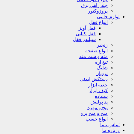
چند راهی برق
پروژوکتور
لوازم جانبی
انواع قفل
قفل آویز
قفل کتابی
سیلندر قفل
زنجیر
انواع صفحه
مته و ست مته
تیغ اره
شلنگ
نردبان
دستکش ایمنی
جعبه ابزار
کیف ابزار
سنباده
پد پولیش
پیچ و مهره
میخ و میخ پرچ
انواع چسب
تماس باما
درباره ما