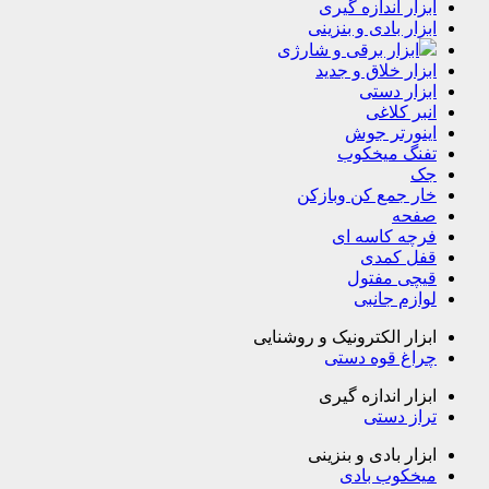
تفنگ میخکوب
جک
خار جمع کن وبازکن
صفحه
فرچه کاسه ای
قفل کمدی
قیچی مفتول
لوازم جانبی
ابزار الکترونیک و روشنایی
چراغ قوه دستی
ابزار اندازه گیری
تراز دستی
ابزار بادی و بنزینی
میخکوب بادی
ابزار برقی و شارژی
اره
بتن کن
پولیش
پیچ گوشتی برقی و شارژی
پیستوله رنگ پاش