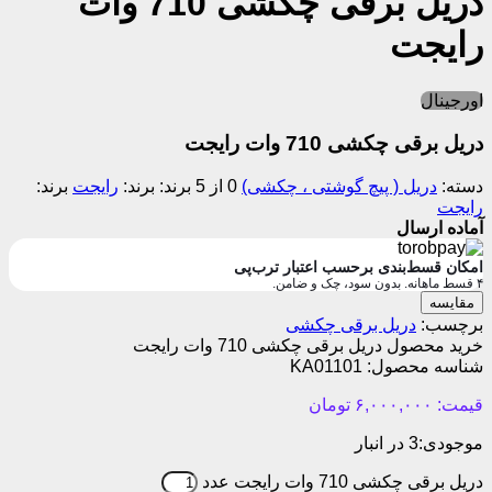
دسته:
دریل ( پیچ گوشتی ، چکشی)
0 از 5
برند:
رایجت
برند:
رایجت
آماده ارسال
امکان قسط‌بندی برحسب اعتبار ترب‌پی
۴ قسط ماهانه. بدون سود، چک و ضامن.
مقایسه
برچسب:
دریل برقی چکشی
خرید محصول دریل برقی چکشی 710 وات رایجت
شناسه محصول:
KA01101
قیمت:
۶,۰۰۰,۰۰۰
تومان
موجودی:
3 در انبار
دریل برقی چکشی 710 وات رایجت عدد
بروزرسانی قیمت: ۱۴۰۵/۰۱/۱۰
افزودن به سبد خرید
از شما بابت همکاری متشکریم...
آیا از قیمت های ما رضایت دارید؟
بله
خیر
توضیحات
نظرات
پرسش و پاسخ