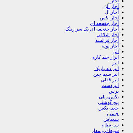
آچار لوله
آلن
ابزار چند کاره
انبر
انبر دم باریک
انبر سیم چین
انبر قفلی
انبردست
برس
بکس ریلی
پیچ گوشتی
جعبه بکس
چسب
سمپاش
سه نظام
سوهان و مغار
سیم لخت کن
شعله
فازمتر
قیچی
قیچیpvc
کاتر
گیچ باد