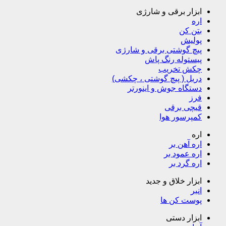
چکش تخریب
دریل ( پیچ گوشتی ، چکشی)
دستگاه جوش و اینورتر
فرز
قیچی برقی
کمپرسور هوا
اره
اره آهن بر
اره عمود بر
اره گرد بر
ابزار خلاق و جدید
انبر
پوست کن ها
ابزار دستی
آچار
آچار آلن
آچار ال
آچار بکس
آچار جغجغه ای
آچار جغجغه ای یک سر رینگ
آچار شلاقی
آچار فرانسه