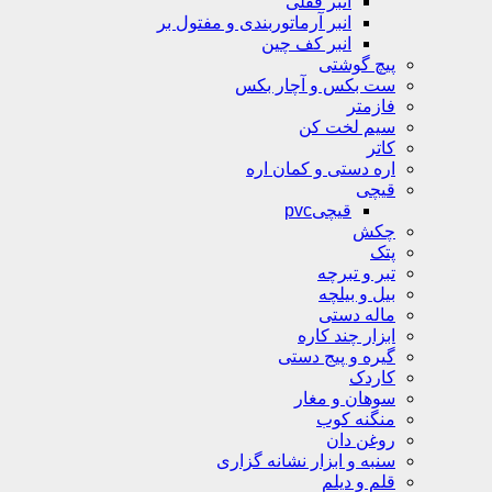
انبر قفلی
انبر آرماتوربندی و مفتول بر
انبر کف چین
پیچ گوشتی
ست بکس و آچار بکس
فازمتر
سیم لخت کن
کاتر
اره دستی و کمان اره
قیچی
قیچیpvc
چکش
پتک
تبر و تبرچه
بیل و بیلچه
ماله دستی
ابزار چند کاره
گیره و پیج دستی
کاردک
سوهان و مغار
منگنه کوب
روغن دان
سنبه و ابزار نشانه گزاری
قلم و دیلم