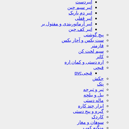
انبردست
انبر سیم چین
انبر دم باریک
انبر قفلی
انبر آرماتوربندی و مفتول بر
انبر کف چین
پیچ گوشتی
ست بکس و آچار بکس
فازمتر
سیم لخت کن
کاتر
اره دستی و کمان اره
قیچی
قیچیpvc
چکش
پتک
تبر و تبرچه
بیل و بیلچه
ماله دستی
ابزار چند کاره
گیره و پیج دستی
کاردک
سوهان و مغار
منگنه کوب