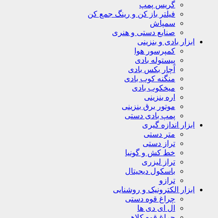
گریس پمپ
فیلتر باز کن و رینگ جمع کن
سمپاش
صنایع دستی و هنری
ابزار بادی و بنزینی
کمپرسور هوا
پیستوله بادی
آچار بکس بادی
منگنه کوب بادی
میخکوب بادی
اره بنزینی
موتور برق بنزینی
پمپ بادی دستی
ابزار اندازه گیری
متر دستی
تراز دستی
خط کش و گونیا
تراز لیزری
باسکول دیجیتال
ترازو
ابزار الکترونیک و روشنایی
چراغ قوه دستی
ال ای دی ها
چراغ قوه کلاهی