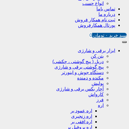
انواع چسب
تماس باما
درباره ما
ثبت نام همکار فروش
پورتال همکارفروش
سبد خرید
۰
تومان
0
ابزار برقی و شارژی
بتن کن
دریل ( پیچ گوشتی ، چکشی)
پیچ گوشتی برقی و شارژی
دستگاه جوش و اینورتر
مکنده و دمنده
پولیش
آچار بکس برقی و شارژی
کارواش
فرز
اره
اره عمود بر
اره زنجیری
اره افقی بر
اره پروفیل پر