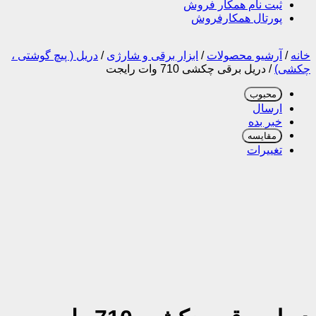
ثبت نام همکار فروش
پورتال همکارفروش
خانه
/
آرشیو محصولات
/
ابزار برقی و شارژی
/
دریل ( پیچ گوشتی ،
چکشی)
/
دریل برقی چکشی 710 وات رایجت
محبوب
ارسال
خبر بده
مقایسه
تغییرات
دریل برقی چکشی 710 وات
رایجت
اورجینال
دریل برقی چکشی 710 وات رایجت