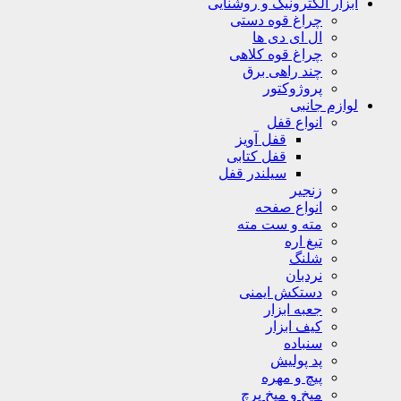
ابزار الکترونیک و روشنایی
چراغ قوه دستی
ال ای دی ها
چراغ قوه کلاهی
چند راهی برق
پروژوکتور
لوازم جانبی
انواع قفل
قفل آویز
قفل کتابی
سیلندر قفل
زنجیر
انواع صفحه
مته و ست مته
تیغ اره
شلنگ
نردبان
دستکش ایمنی
جعبه ابزار
کیف ابزار
سنباده
پد پولیش
پیچ و مهره
میخ و میخ پرچ