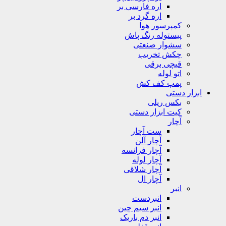
اره فارسی بر
اره گرد بر
کمپرسور هوا
پیستوله رنگ پاش
سشوار صنعتی
چکش تخریب
قیچی برقی
اتو لوله
پمپ کف کش
ابزار دستی
بکس ریلی
کیت ابزار دستی
آچار
ست آچار
آچار آلن
آچار فرانسه
آچار لوله
آچار شلاقی
آچار ال
انبر
انبردست
انبر سیم چین
انبر دم باریک