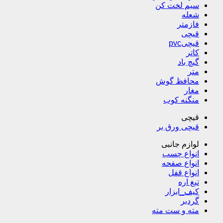
متر
محافظ گوش
مغار
منگنه کوب
قیچی
قیچی ورق بر
لوازم جانبی
انواع چسب
انواع صفحه
انواع قفل
تیغ اره
کیف_ابزار
گردبر
مته و ست مته
سبد خرید
سبد خرید
۰
تومان
0
درحال بارگذاری ...
خانه