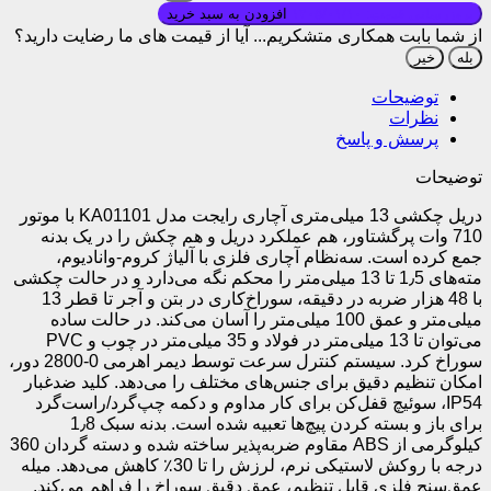
توضیحات
دریل چکشی 13 میلی‌متری آچاری رایجت مدل KA01101 با موتور
710 وات پرگشتاور، هم عملکرد دریل و هم چکش را در یک بدنه
جمع کرده است. سه‌نظام آچاری فلزی با آلیاژ کروم-وانادیوم،
مته‌های 1٫5 تا 13 میلی‌متر را محکم نگه می‌دارد و در حالت چکشی
با 48 هزار ضربه در دقیقه، سوراخ‌کاری در بتن و آجر تا قطر 13
میلی‌متر و عمق 100 میلی‌متر را آسان می‌کند. در حالت ساده
می‌توان تا 13 میلی‌متر در فولاد و 35 میلی‌متر در چوب و PVC
سوراخ کرد. سیستم کنترل سرعت توسط دیمر اهرمی 0-2800 دور،
امکان تنظیم دقیق برای جنس‌های مختلف را می‌دهد. کلید ضدغبار
IP54، سوئیچ قفل‌کن برای کار مداوم و دکمه چپ‌گرد/راست‌گرد
برای باز و بسته کردن پیچ‌ها تعبیه شده است. بدنه سبک 1٫8
کیلوگرمی از ABS مقاوم ضربه‌پذیر ساخته شده و دسته گردان 360
درجه با روکش لاستیکی نرم، لرزش را تا 30٪ کاهش می‌دهد. میله
عمق‌سنج فلزی قابل تنظیم، عمق دقیق سوراخ را فراهم می‌کند.
کابل 1٫9 متری با عایق حرارتی تا 105 درجه سانتی‌گراد، برای کار
در کارگاه‌ها و ارتفاع مناسب است.
مشخصات:
دریل برقی چکشی 13 میلی متر آچاری 710 وات