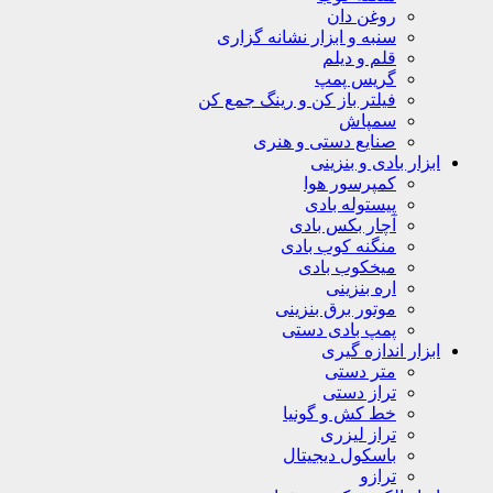
روغن دان
سنبه و ابزار نشانه گزاری
قلم و دیلم
گریس پمپ
فیلتر باز کن و رینگ جمع کن
سمپاش
صنایع دستی و هنری
ابزار بادی و بنزینی
کمپرسور هوا
پیستوله بادی
آچار بکس بادی
منگنه کوب بادی
میخکوب بادی
اره بنزینی
موتور برق بنزینی
پمپ بادی دستی
ابزار اندازه گیری
متر دستی
تراز دستی
خط کش و گونیا
تراز لیزری
باسکول دیجیتال
ترازو