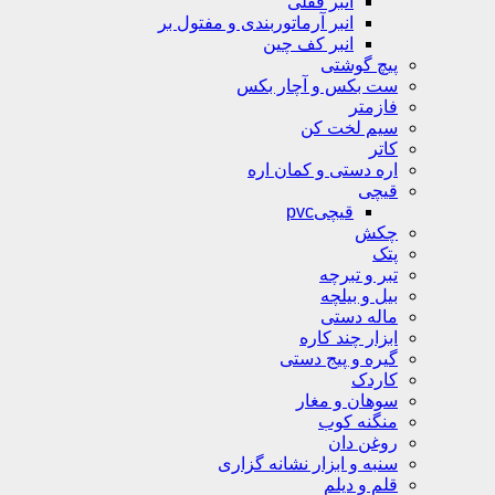
انبر قفلی
انبر آرماتوربندی و مفتول بر
انبر کف چین
پیچ گوشتی
ست بکس و آچار بکس
فازمتر
سیم لخت کن
کاتر
اره دستی و کمان اره
قیچی
قیچیpvc
چکش
پتک
تبر و تبرچه
بیل و بیلچه
ماله دستی
ابزار چند کاره
گیره و پیج دستی
کاردک
سوهان و مغار
منگنه کوب
روغن دان
سنبه و ابزار نشانه گزاری
قلم و دیلم