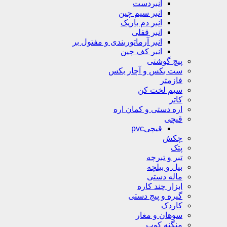
انبردست
انبر سیم چین
انبر دم باریک
انبر قفلی
انبر آرماتوربندی و مفتول بر
انبر کف چین
پیچ گوشتی
ست بکس و آچار بکس
فازمتر
سیم لخت کن
کاتر
اره دستی و کمان اره
قیچی
قیچیpvc
چکش
پتک
تبر و تبرچه
بیل و بیلچه
ماله دستی
ابزار چند کاره
گیره و پیج دستی
کاردک
سوهان و مغار
منگنه کوب