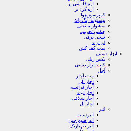
اره فارسی بر
اره گرد بر
کمپرسور هوا
پیستوله رنگ پاش
سشوار صنعتی
چکش تخریب
قیچی برقی
اتو لوله
پمپ کف کش
ابزار دستی
بکس ریلی
کیت ابزار دستی
آچار
ست آچار
آچار آلن
آچار فرانسه
آچار لوله
آچار شلاقی
آچار ال
انبر
انبردست
انبر سیم چین
انبر دم باریک