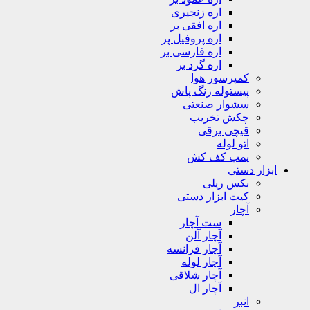
اره زنجیری
اره افقی بر
اره پروفیل پر
اره فارسی بر
اره گرد بر
کمپرسور هوا
پیستوله رنگ پاش
سشوار صنعتی
چکش تخریب
قیچی برقی
اتو لوله
پمپ کف کش
ابزار دستی
بکس ریلی
کیت ابزار دستی
آچار
ست آچار
آچار آلن
آچار فرانسه
آچار لوله
آچار شلاقی
آچار ال
انبر