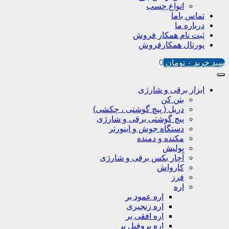
انواع چسب
تماس باما
درباره ما
ثبت نام همکار فروش
پورتال همکارفروش
سبد خرید
۰
تومان
0
ابزار برقی و شارژی
بتن کن
دریل ( پیچ گوشتی ، چکشی)
پیچ گوشتی برقی و شارژی
دستگاه جوش و اینورتر
مکنده و دمنده
پولیش
آچار بکس برقی و شارژی
کارواش
فرز
اره
اره عمود بر
اره زنجیری
اره افقی بر
اره پروفیل پر