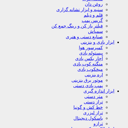
روغن دان
سنبه و ابزار نشانه گزاری
قلم و دیلم
گریس پمپ
فیلتر باز کن و رینگ جمع کن
سمپاش
صنایع دستی و هنری
ابزار بادی و بنزینی
کمپرسور هوا
پیستوله بادی
آچار بکس بادی
منگنه کوب بادی
میخکوب بادی
اره بنزینی
موتور برق بنزینی
پمپ بادی دستی
ابزار اندازه گیری
متر دستی
تراز دستی
خط کش و گونیا
تراز لیزری
باسکول دیجیتال
ترازو