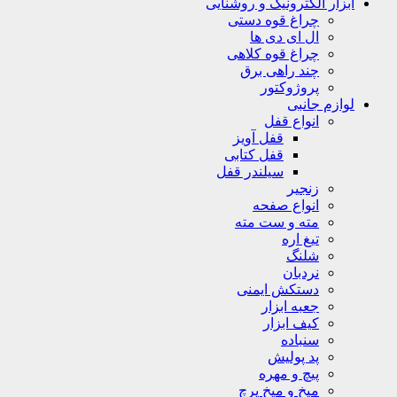
ابزار الکترونیک و روشنایی
چراغ قوه دستی
ال ای دی ها
چراغ قوه کلاهی
چند راهی برق
پروژوکتور
لوازم جانبی
انواع قفل
قفل آویز
قفل کتابی
سیلندر قفل
زنجیر
انواع صفحه
مته و ست مته
تیغ اره
شلنگ
نردبان
دستکش ایمنی
جعبه ابزار
کیف ابزار
سنباده
پد پولیش
پیچ و مهره
میخ و میخ پرچ