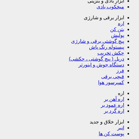
ابزار بادی و بنزینی
میخکوب بادی
ابزار برقی و شارژی
اره
بتن کن
پولیش
پیچ گوشتی برقی و شارژی
پیستوله رنگ پاش
چکش تخریب
دریل ( پیچ گوشتی ، چکشی)
دستگاه جوش و اینورتر
فرز
قیچی برقی
کمپرسور هوا
اره
اره آهن بر
اره عمود بر
اره گرد بر
ابزار خلاق و جدید
انبر
پوست کن ها