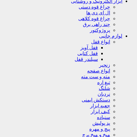
ابزار الکترونیک و روشنایی
چراغ قوه دستی
ال ای دی ها
چراغ قوه کلاهی
چند راهی برق
پروژوکتور
لوازم جانبی
انواع قفل
قفل آویز
قفل کتابی
سیلندر قفل
زنجیر
انواع صفحه
مته و ست مته
تیغ اره
شلنگ
نردبان
دستکش ایمنی
جعبه ابزار
کیف ابزار
سنباده
پد پولیش
پیچ و مهره
میخ و میخ پرچ