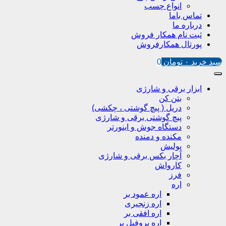
انواع چسب
تماس باما
درباره ما
ثبت نام همکار فروش
پورتال همکارفروش
سبد خرید
۰
تومان
0
ابزار برقی و شارژی
بتن کن
دریل ( پیچ گوشتی ، چکشی)
پیچ گوشتی برقی و شارژی
دستگاه جوش و اینورتر
مکنده و دمنده
پولیش
آچار بکس برقی و شارژی
کارواش
فرز
اره
اره عمود بر
اره زنجیری
اره افقی بر
اره پروفیل پر