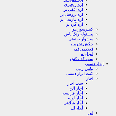
اره زنجیری
اره افقی بر
اره پروفیل پر
اره فارسی بر
اره گرد بر
کمپرسور هوا
پیستوله رنگ پاش
سشوار صنعتی
چکش تخریب
قیچی برقی
اتو لوله
پمپ کف کش
ابزار دستی
بکس ریلی
کیت ابزار دستی
آچار
ست آچار
آچار آلن
آچار فرانسه
آچار لوله
آچار شلاقی
آچار ال
انبر