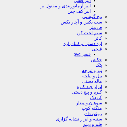
انبر قفلی
انبر آرماتوربندی و مفتول بر
انبر کف چین
پیچ گوشتی
ست بکس و آچار بکس
فازمتر
سیم لخت کن
کاتر
اره دستی و کمان اره
قیچی
قیچیpvc
چکش
پتک
تبر و تبرچه
بیل و بیلچه
ماله دستی
ابزار چند کاره
گیره و پیج دستی
کاردک
سوهان و مغار
منگنه کوب
روغن دان
سنبه و ابزار نشانه گزاری
قلم و دیلم