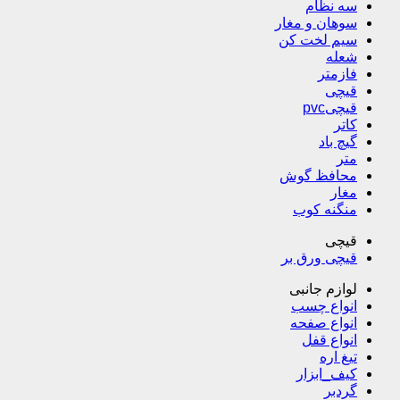
سه نظام
سوهان و مغار
سیم لخت کن
شعله
فازمتر
قیچی
قیچیpvc
کاتر
گیچ باد
متر
محافظ گوش
مغار
منگنه کوب
قیچی
قیچی ورق بر
لوازم جانبی
انواع چسب
انواع صفحه
انواع قفل
تیغ اره
کیف_ابزار
گردبر