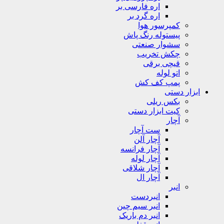
اره فارسی بر
اره گرد بر
کمپرسور هوا
پیستوله رنگ پاش
سشوار صنعتی
چکش تخریب
قیچی برقی
اتو لوله
پمپ کف کش
ابزار دستی
بکس ریلی
کیت ابزار دستی
آچار
ست آچار
آچار آلن
آچار فرانسه
آچار لوله
آچار شلاقی
آچار ال
انبر
انبردست
انبر سیم چین
انبر دم باریک