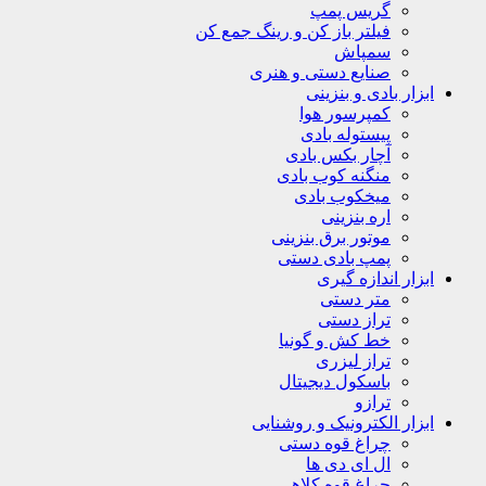
گریس پمپ
فیلتر باز کن و رینگ جمع کن
سمپاش
صنایع دستی و هنری
ابزار بادی و بنزینی
کمپرسور هوا
پیستوله بادی
آچار بکس بادی
منگنه کوب بادی
میخکوب بادی
اره بنزینی
موتور برق بنزینی
پمپ بادی دستی
ابزار اندازه گیری
متر دستی
تراز دستی
خط کش و گونیا
تراز لیزری
باسکول دیجیتال
ترازو
ابزار الکترونیک و روشنایی
چراغ قوه دستی
ال ای دی ها
چراغ قوه کلاهی