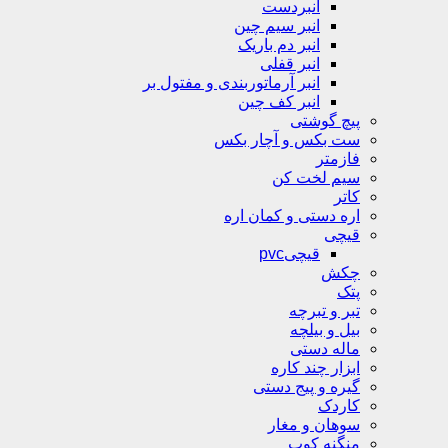
انبردست
انبر سیم چین
انبر دم باریک
انبر قفلی
انبر آرماتوربندی و مفتول بر
انبر کف چین
پیچ گوشتی
ست بکس و آچار بکس
فازمتر
سیم لخت کن
کاتر
اره دستی و کمان اره
قیچی
قیچیpvc
چکش
پتک
تبر و تبرچه
بیل و بیلچه
ماله دستی
ابزار چند کاره
گیره و پیج دستی
کاردک
سوهان و مغار
منگنه کوب