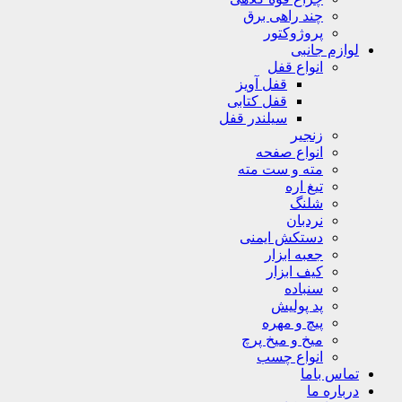
چند راهی برق
پروژوکتور
لوازم جانبی
انواع قفل
قفل آویز
قفل کتابی
سیلندر قفل
زنجیر
انواع صفحه
مته و ست مته
تیغ اره
شلنگ
نردبان
دستکش ایمنی
جعبه ابزار
کیف ابزار
سنباده
پد پولیش
پیچ و مهره
میخ و میخ پرچ
انواع چسب
تماس باما
درباره ما