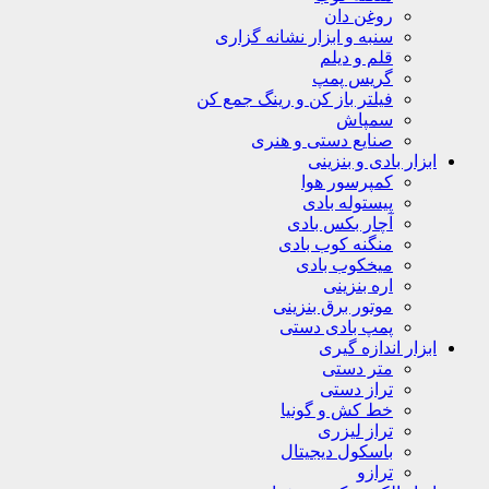
روغن دان
سنبه و ابزار نشانه گزاری
قلم و دیلم
گریس پمپ
فیلتر باز کن و رینگ جمع کن
سمپاش
صنایع دستی و هنری
ابزار بادی و بنزینی
کمپرسور هوا
پیستوله بادی
آچار بکس بادی
منگنه کوب بادی
میخکوب بادی
اره بنزینی
موتور برق بنزینی
پمپ بادی دستی
ابزار اندازه گیری
متر دستی
تراز دستی
خط کش و گونیا
تراز لیزری
باسکول دیجیتال
ترازو