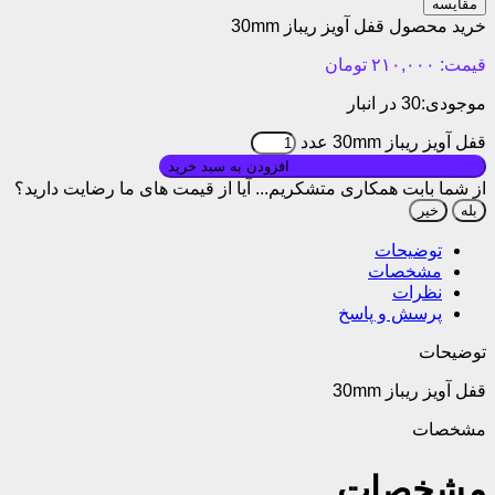
مقایسه
خرید محصول قفل آویز ریباز 30mm
قیمت:
۲۱۰,۰۰۰
تومان
موجودی:
30 در انبار
قفل آویز ریباز 30mm عدد
بروزرسانی قیمت: ۱۴۰۵/۰۱/۱۰
افزودن به سبد خرید
از شما بابت همکاری متشکریم...
آیا از قیمت های ما رضایت دارید؟
بله
خیر
توضیحات
مشخصات
نظرات
پرسش و پاسخ
توضیحات
قفل آویز ریباز 30mm
مشخصات
مشخصات