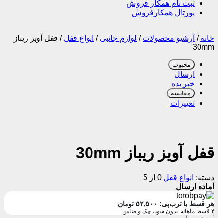
ثبت نام همکار فروش
پورتال همکارفروش
خانه
/
آرشیو محصولات
/
لوازم جانبی
/
انواع قفل
/
قفل آویز ریباز
30mm
محبوب
ارسال
خبر بده
مقایسه
تغییرات
قفل آویز ریباز 30mm
دسته:
انواع قفل
0 از 5
آماده ارسال
هر قسط با ترب‌پی:
۵۲,۵۰۰
تومان
۴ قسط ماهانه. بدون سود، چک و ضامن.