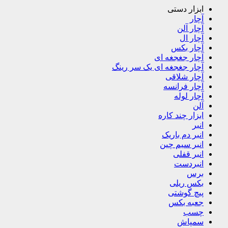
ابزار دستی
آچار
آچار آلن
آچار ال
آچار بکس
آچار جغجغه ای
آچار جغجغه ای یک سر رینگ
آچار شلاقی
آچار فرانسه
آچار لوله
آلن
ابزار چند کاره
انبر
انبر دم باریک
انبر سیم چین
انبر قفلی
انبردست
برس
بکس ریلی
پیچ گوشتی
جعبه بکس
چسب
سمپاش