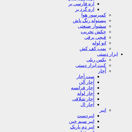
اره فارسی بر
اره گرد بر
کمپرسور هوا
پیستوله رنگ پاش
سشوار صنعتی
چکش تخریب
قیچی برقی
اتو لوله
پمپ کف کش
ابزار دستی
بکس ریلی
کیت ابزار دستی
آچار
ست آچار
آچار آلن
آچار فرانسه
آچار لوله
آچار شلاقی
آچار ال
انبر
انبردست
انبر سیم چین
انبر دم باریک