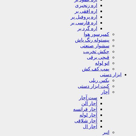
اره زنجیری
اره افقی بر
اره پروفیل پر
اره فارسی بر
اره گرد بر
کمپرسور هوا
پیستوله رنگ پاش
سشوار صنعتی
چکش تخریب
قیچی برقی
اتو لوله
پمپ کف کش
ابزار دستی
بکس ریلی
کیت ابزار دستی
آچار
ست آچار
آچار آلن
آچار فرانسه
آچار لوله
آچار شلاقی
آچار ال
انبر