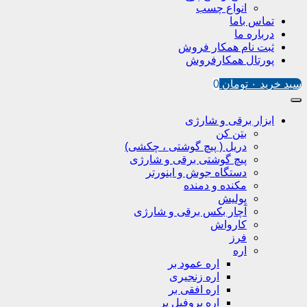
انواع چسب
تماس باما
درباره ما
ثبت نام همکار فروش
پورتال همکارفروش
سبد خرید
۰
تومان
0
ابزار برقی و شارژی
بتن کن
دریل ( پیچ گوشتی ، چکشی)
پیچ گوشتی برقی و شارژی
دستگاه جوش و اینورتر
مکنده و دمنده
پولیش
آچار بکس برقی و شارژی
کارواش
فرز
اره
اره عمود بر
اره زنجیری
اره افقی بر
اره پروفیل پر