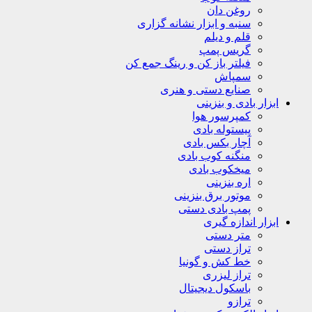
روغن دان
سنبه و ابزار نشانه گزاری
قلم و دیلم
گریس پمپ
فیلتر باز کن و رینگ جمع کن
سمپاش
صنایع دستی و هنری
ابزار بادی و بنزینی
کمپرسور هوا
پیستوله بادی
آچار بکس بادی
منگنه کوب بادی
میخکوب بادی
اره بنزینی
موتور برق بنزینی
پمپ بادی دستی
ابزار اندازه گیری
متر دستی
تراز دستی
خط کش و گونیا
تراز لیزری
باسکول دیجیتال
ترازو