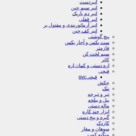
انبردست
انبر سیم چین
انبر دم باریک
انبر قفلی
انبر آرماتوربندی و مفتول بر
انبر کف چین
پیچ گوشتی
ست بکس و آچار بکس
فازمتر
سیم لخت کن
کاتر
اره دستی و کمان اره
قیچی
قیچیpvc
چکش
پتک
تبر و تبرچه
بیل و بیلچه
ماله دستی
ابزار چند کاره
گیره و پیج دستی
کاردک
سوهان و مغار
منگنه کوب