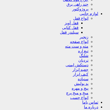
چند راهی برق
پروژوکتور
لوازم جانبی
انواع قفل
قفل آویز
قفل کتابی
سیلندر قفل
زنجیر
انواع صفحه
مته و ست مته
تیغ اره
شلنگ
نردبان
دستکش ایمنی
جعبه ابزار
کیف ابزار
سنباده
پد پولیش
پیچ و مهره
میخ و میخ پرچ
انواع چسب
تماس باما
درباره ما