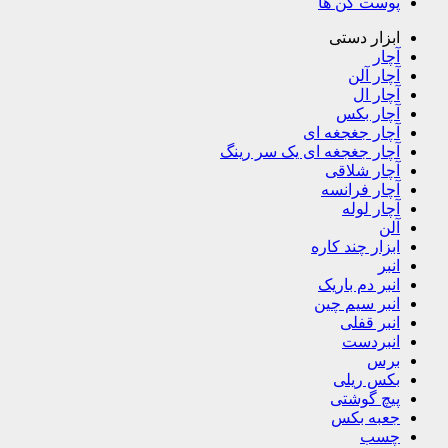
پوست کن ها
ابزار دستی
آچار
آچار آلن
آچار ال
آچار بکس
آچار جغجغه ای
آچار جغجغه ای یک سر رینگ
آچار شلاقی
آچار فرانسه
آچار لوله
آلن
ابزار چند کاره
انبر
انبر دم باریک
انبر سیم چین
انبر قفلی
انبردست
برس
بکس ریلی
پیچ گوشتی
جعبه بکس
چسب