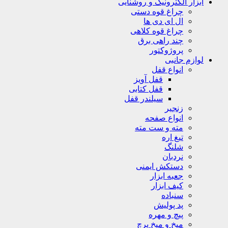
ابزار الکترونیک و روشنایی
چراغ قوه دستی
ال ای دی ها
چراغ قوه کلاهی
چند راهی برق
پروژوکتور
لوازم جانبی
انواع قفل
قفل آویز
قفل کتابی
سیلندر قفل
زنجیر
انواع صفحه
مته و ست مته
تیغ اره
شلنگ
نردبان
دستکش ایمنی
جعبه ابزار
کیف ابزار
سنباده
پد پولیش
پیچ و مهره
میخ و میخ پرچ