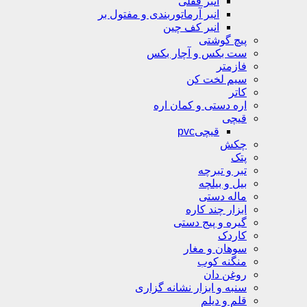
انبر قفلی
انبر آرماتوربندی و مفتول بر
انبر کف چین
پیچ گوشتی
ست بکس و آچار بکس
فازمتر
سیم لخت کن
کاتر
اره دستی و کمان اره
قیچی
قیچیpvc
چکش
پتک
تبر و تبرچه
بیل و بیلچه
ماله دستی
ابزار چند کاره
گیره و پیج دستی
کاردک
سوهان و مغار
منگنه کوب
روغن دان
سنبه و ابزار نشانه گزاری
قلم و دیلم