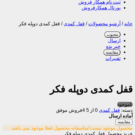
ثبت نام همکار فروش
پورتال همکارفروش
خانه
/
آرشیو محصولات
/
قفل کمدی
/
قفل کمدی دوپله فکر
محبوب
ارسال
خبر بده
مقایسه
تغییرات
قفل کمدی دوپله فکر
ناموجود
دسته:
قفل کمدی
0 از 5
4فروش موفق
آماده ارسال
مقایسه
محصول موجود نیست!
متاسفانه محصول فعلا موجود نمی باشد.
خرید محصول قفل کمدی دوپله فکر