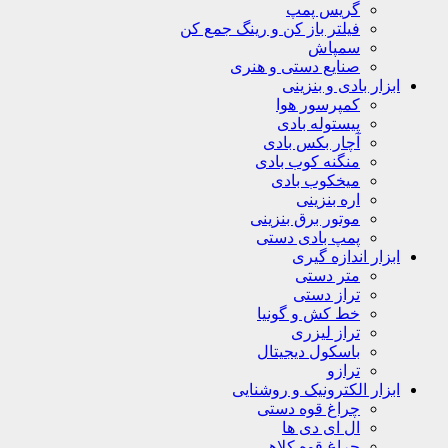
گریس پمپ
فیلتر باز کن و رینگ جمع کن
سمپاش
صنایع دستی و هنری
ابزار بادی و بنزینی
کمپرسور هوا
پیستوله بادی
آچار بکس بادی
منگنه کوب بادی
میخکوب بادی
اره بنزینی
موتور برق بنزینی
پمپ بادی دستی
ابزار اندازه گیری
متر دستی
تراز دستی
خط کش و گونیا
تراز لیزری
باسکول دیجیتال
ترازو
ابزار الکترونیک و روشنایی
چراغ قوه دستی
ال ای دی ها
چراغ قوه کلاهی