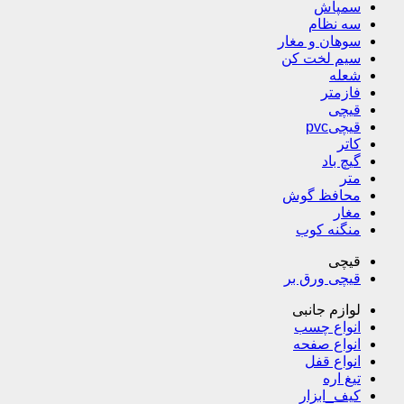
سمپاش
سه نظام
سوهان و مغار
سیم لخت کن
شعله
فازمتر
قیچی
قیچیpvc
کاتر
گیچ باد
متر
محافظ گوش
مغار
منگنه کوب
قیچی
قیچی ورق بر
لوازم جانبی
انواع چسب
انواع صفحه
انواع قفل
تیغ اره
کیف_ابزار