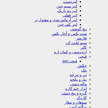
انبردست
انبر سیم چین
انبر دم باریک
انبر قفلی
انبر آرماتوربندی و مفتول بر
انبر کف چین
پیچ گوشتی
ست بکس و آچار بکس
فازمتر
سیم لخت کن
کاتر
اره دستی و کمان اره
قیچی
قیچیpvc
چکش
پتک
تبر و تبرچه
بیل و بیلچه
ماله دستی
ابزار چند کاره
گیره و پیج دستی
کاردک
سوهان و مغار
منگنه کوب