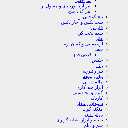
انبر قفلی
انبر آرماتوربندی و مفتول بر
انبر کف چین
پیچ گوشتی
ست بکس و آچار بکس
فازمتر
سیم لخت کن
کاتر
اره دستی و کمان اره
قیچی
قیچیpvc
چکش
پتک
تبر و تبرچه
بیل و بیلچه
ماله دستی
ابزار چند کاره
گیره و پیج دستی
کاردک
سوهان و مغار
منگنه کوب
روغن دان
سنبه و ابزار نشانه گزاری
قلم و دیلم