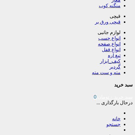
منگنه کوب
قیچی
قیچی ورق بر
لوازم جانبی
انواع چسب
انواع صفحه
انواع قفل
تیغ اره
کیف_ابزار
گردبر
مته و ست مته
سبد خرید
سبد خرید
۰
تومان
0
درحال بارگذاری ...
خانه
جستجو