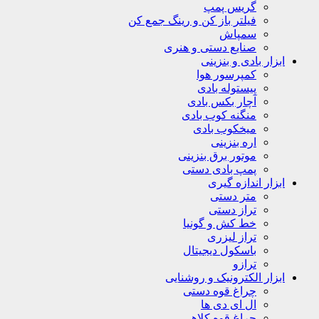
گریس پمپ
فیلتر باز کن و رینگ جمع کن
سمپاش
صنایع دستی و هنری
ابزار بادی و بنزینی
کمپرسور هوا
پیستوله بادی
آچار بکس بادی
منگنه کوب بادی
میخکوب بادی
اره بنزینی
موتور برق بنزینی
پمپ بادی دستی
ابزار اندازه گیری
متر دستی
تراز دستی
خط کش و گونیا
تراز لیزری
باسکول دیجیتال
ترازو
ابزار الکترونیک و روشنایی
چراغ قوه دستی
ال ای دی ها
چراغ قوه کلاهی