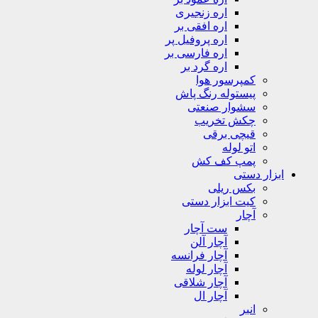
اره زنجیری
اره افقی بر
اره پروفیل پر
اره فارسی بر
اره گرد بر
کمپرسور هوا
پیستوله رنگ پاش
سشوار صنعتی
چکش تخریب
قیچی برقی
اتو لوله
پمپ کف کش
ابزار دستی
بکس ریلی
کیت ابزار دستی
آچار
ست آچار
آچار آلن
آچار فرانسه
آچار لوله
آچار شلاقی
آچار ال
انبر