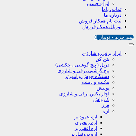
انواع چسب
تماس باما
درباره ما
ثبت نام همکار فروش
پورتال همکارفروش
سبد خرید
۰
تومان
0
ابزار برقی و شارژی
بتن کن
دریل ( پیچ گوشتی ، چکشی)
پیچ گوشتی برقی و شارژی
دستگاه جوش و اینورتر
مکنده و دمنده
پولیش
آچار بکس برقی و شارژی
کارواش
فرز
اره
اره عمود بر
اره زنجیری
اره افقی بر
اره پروفیل پر