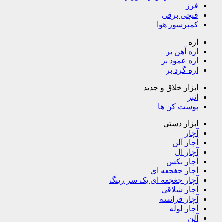
فرز
قیچی برقی
کمپرسور هوا
اره
اره آهن بر
اره عمود بر
اره گرد بر
ابزار خلاق و جدید
انبر
پوست کن ها
ابزار دستی
آچار
آچار آلن
آچار ال
آچار بکس
آچار جغجغه ای
آچار جغجغه ای یک سر رینگ
آچار شلاقی
آچار فرانسه
آچار لوله
آلن