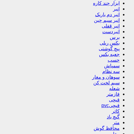
ابزار چند کاره
انبر
انبر دم باریک
انبر سیم چین
انبر قفلی
انبردست
برس
بکس ریلی
پیچ گوشتی
جعبه بکس
چسب
سمپاش
سه نظام
سوهان و مغار
سیم لخت کن
شعله
فازمتر
قیچی
قیچیpvc
کاتر
گیچ باد
متر
محافظ گوش
مغار