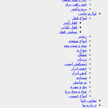
چند راهی برق
پروژوکتور
لوازم جانبی
انواع قفل
قفل آویز
قفل کتابی
سیلندر قفل
زنجیر
انواع صفحه
مته و ست مته
تیغ اره
شلنگ
نردبان
دستکش ایمنی
جعبه ابزار
کیف ابزار
سنباده
پد پولیش
پیچ و مهره
میخ و میخ پرچ
انواع چسب
تماس باما
درباره ما