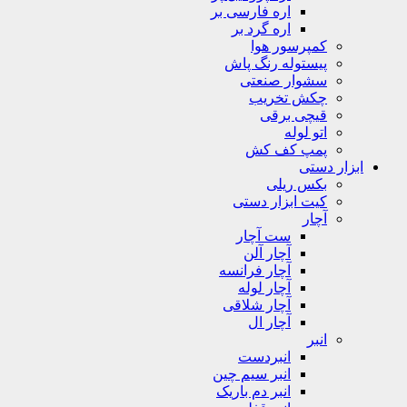
اره فارسی بر
اره گرد بر
کمپرسور هوا
پیستوله رنگ پاش
سشوار صنعتی
چکش تخریب
قیچی برقی
اتو لوله
پمپ کف کش
ابزار دستی
بکس ریلی
کیت ابزار دستی
آچار
ست آچار
آچار آلن
آچار فرانسه
آچار لوله
آچار شلاقی
آچار ال
انبر
انبردست
انبر سیم چین
انبر دم باریک