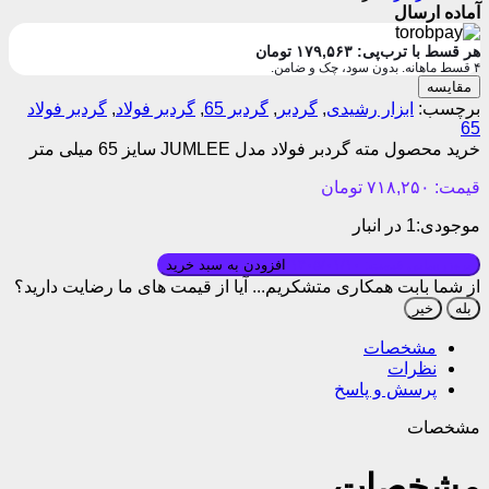
آماده ارسال
هر قسط با ترب‌پی:
۱۷۹,۵۶۳
تومان
۴ قسط ماهانه. بدون سود، چک و ضامن.
مقایسه
برچسب:
ابزار رشیدی
,
گردبر
,
گردبر 65
,
گردبر فولاد
,
گردبر فولاد
65
خرید محصول مته گردبر فولاد مدل JUMLEE سایز 65 میلی متر
قیمت:
۷۱۸,۲۵۰
تومان
موجودی:
1 در انبار
بروزرسانی قیمت: ۱۴۰۵/۰۱/۱۰
افزودن به سبد خرید
از شما بابت همکاری متشکریم...
آیا از قیمت های ما رضایت دارید؟
بله
خیر
مشخصات
نظرات
پرسش و پاسخ
مشخصات
مشخصات