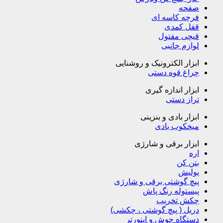
صفحه
فرچه کاسه ای
قفل کمدی
قیچی مفتول
لوازم جانبی
ابزار الکترونیک و روشنایی
چراغ قوه دستی
ابزار اندازه گیری
تراز دستی
ابزار بادی و بنزینی
میخکوب بادی
ابزار برقی و شارژی
اره
بتن کن
پولیش
پیچ گوشتی برقی و شارژی
پیستوله رنگ پاش
چکش تخریب
دریل ( پیچ گوشتی ، چکشی)
دستگاه جوش و اینورتر