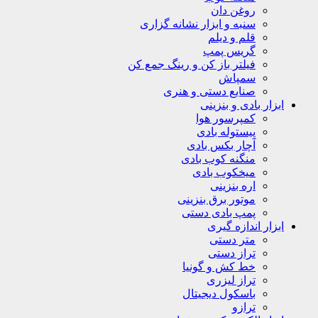
روغن دان
سنبه و ابزار نشانه گزاری
قلم و دیلم
گریس پمپ
فیلتر باز کن و رینگ جمع کن
سمپاش
صنایع دستی و هنری
ابزار بادی و بنزینی
کمپرسور هوا
پیستوله بادی
آچار بکس بادی
منگنه کوب بادی
میخکوب بادی
اره بنزینی
موتور برق بنزینی
پمپ بادی دستی
ابزار اندازه گیری
متر دستی
تراز دستی
خط کش و گونیا
تراز لیزری
باسکول دیجیتال
ترازو