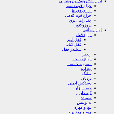
ابزار الکترونیک و روشنایی
چراغ قوه دستی
ال ای دی ها
چراغ قوه کلاهی
چند راهی برق
پروژوکتور
لوازم جانبی
انواع قفل
قفل آویز
قفل کتابی
سیلندر قفل
زنجیر
انواع صفحه
مته و ست مته
تیغ اره
شلنگ
نردبان
دستکش ایمنی
جعبه ابزار
کیف ابزار
سنباده
پد پولیش
پیچ و مهره
میخ و میخ پرچ