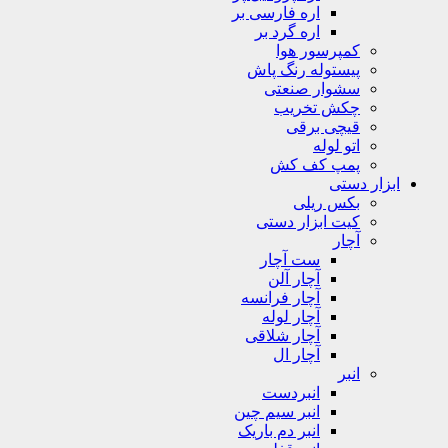
اره فارسی بر
اره گرد بر
کمپرسور هوا
پیستوله رنگ پاش
سشوار صنعتی
چکش تخریب
قیچی برقی
اتو لوله
پمپ کف کش
ابزار دستی
بکس ریلی
کیت ابزار دستی
آچار
ست آچار
آچار آلن
آچار فرانسه
آچار لوله
آچار شلاقی
آچار ال
انبر
انبردست
انبر سیم چین
انبر دم باریک