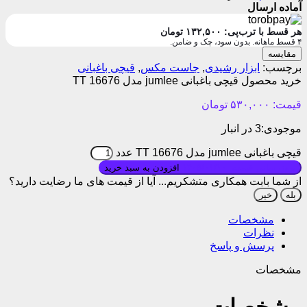
آماده ارسال
هر قسط با ترب‌پی:
۱۳۲,۵۰۰
تومان
۴ قسط ماهانه. بدون سود، چک و ضامن.
مقایسه
برچسب:
ابزار رشیدی
,
جاست مکس
,
قیچی باغبانی
خرید محصول قیچی باغبانی jumlee مدل TT 16676
قیمت:
۵۳۰,۰۰۰
تومان
موجودی:
3 در انبار
قیچی باغبانی jumlee مدل TT 16676 عدد
بروزرسانی قیمت: ۱۴۰۵/۰۱/۱۰
افزودن به سبد خرید
از شما بابت همکاری متشکریم...
آیا از قیمت های ما رضایت دارید؟
بله
خیر
مشخصات
نظرات
پرسش و پاسخ
مشخصات