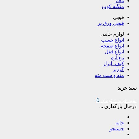
مغار
منگنه کوب
قیچی
قیچی ورق بر
لوازم جانبی
انواع چسب
انواع صفحه
انواع قفل
تیغ اره
کیف_ابزار
گردبر
مته و ست مته
سبد خرید
سبد خرید
۰
تومان
0
درحال بارگذاری ...
خانه
جستجو