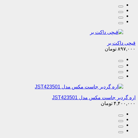
قیچی داکت بر
۸۹۷,۰۰۰
تومان
اره گردبر جاست مکس مدل JST423501
۴,۴۰۰,۰۰۰
تومان