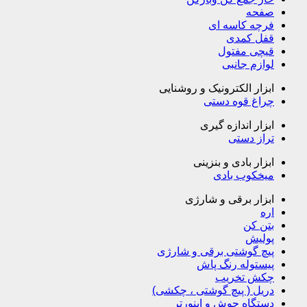
صفحه
فرچه کاسه ای
قفل کمدی
قیچی مفتول
لوازم جانبی
ابزار الکترونیک و روشنایی
چراغ قوه دستی
ابزار اندازه گیری
تراز دستی
ابزار بادی و بنزینی
میخکوب بادی
ابزار برقی و شارژی
اره
بتن کن
پولیش
پیچ گوشتی برقی و شارژی
پیستوله رنگ پاش
چکش تخریب
دریل ( پیچ گوشتی ، چکشی)
دستگاه جوش و اینورتر