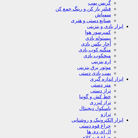
گریس پمپ
فیلتر باز کن و رینگ جمع کن
سمپاش
صنایع دستی و هنری
ابزار بادی و بنزینی
کمپرسور هوا
پیستوله بادی
آچار بکس بادی
منگنه کوب بادی
میخکوب بادی
اره بنزینی
موتور برق بنزینی
پمپ بادی دستی
ابزار اندازه گیری
متر دستی
تراز دستی
خط کش و گونیا
تراز لیزری
باسکول دیجیتال
ترازو
ابزار الکترونیک و روشنایی
چراغ قوه دستی
ال ای دی ها
چراغ قوه کلاهی