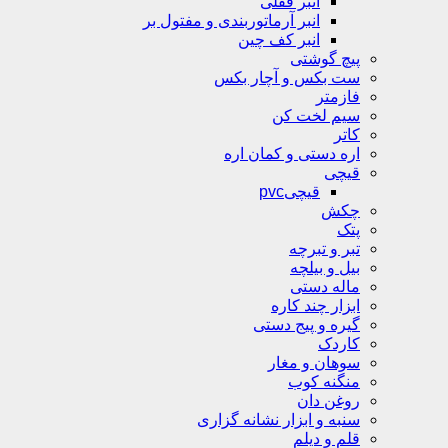
انبر قفلی
انبر آرماتوربندی و مفتول بر
انبر کف چین
پیچ گوشتی
ست بکس و آچار بکس
فازمتر
سیم لخت کن
کاتر
اره دستی و کمان اره
قیچی
قیچیpvc
چکش
پتک
تبر و تبرچه
بیل و بیلچه
ماله دستی
ابزار چند کاره
گیره و پیج دستی
کاردک
سوهان و مغار
منگنه کوب
روغن دان
سنبه و ابزار نشانه گزاری
قلم و دیلم