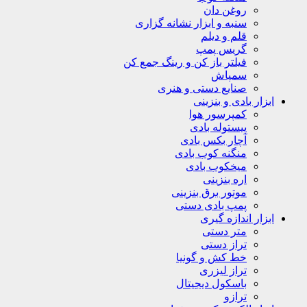
روغن دان
سنبه و ابزار نشانه گزاری
قلم و دیلم
گریس پمپ
فیلتر باز کن و رینگ جمع کن
سمپاش
صنایع دستی و هنری
ابزار بادی و بنزینی
کمپرسور هوا
پیستوله بادی
آچار بکس بادی
منگنه کوب بادی
میخکوب بادی
اره بنزینی
موتور برق بنزینی
پمپ بادی دستی
ابزار اندازه گیری
متر دستی
تراز دستی
خط کش و گونیا
تراز لیزری
باسکول دیجیتال
ترازو