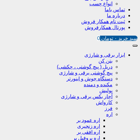
انواع چسب
تماس باما
درباره ما
ثبت نام همکار فروش
پورتال همکارفروش
سبد خرید
۰
تومان
0
ابزار برقی و شارژی
بتن کن
دریل ( پیچ گوشتی ، چکشی)
پیچ گوشتی برقی و شارژی
دستگاه جوش و اینورتر
مکنده و دمنده
پولیش
آچار بکس برقی و شارژی
کارواش
فرز
اره
اره عمود بر
اره زنجیری
اره افقی بر
اره پروفیل پر