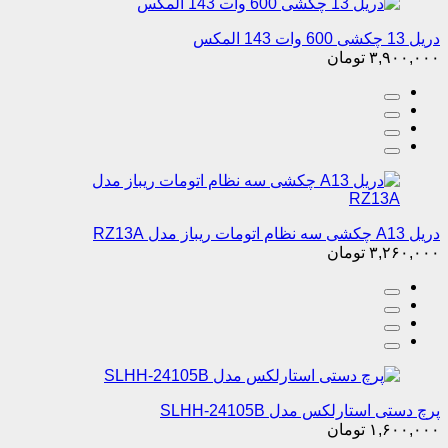
دریل 13 چکشی 600 وات 143 المکس
۳,۹۰۰,۰۰۰
تومان
دریل A13 چکشی سه نظام اتومات ریباز مدل RZ13A
۳,۲۶۰,۰۰۰
تومان
پرچ دستی استارلکس مدل SLHH-24105B
۱,۶۰۰,۰۰۰
تومان