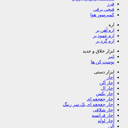
فرز
قیچی برقی
کمپرسور هوا
اره
اره آهن بر
اره عمود بر
اره گرد بر
ابزار خلاق و جدید
انبر
پوست کن ها
ابزار دستی
آچار
آچار آلن
آچار ال
آچار بکس
آچار جغجغه ای
آچار جغجغه ای یک سر رینگ
آچار شلاقی
آچار فرانسه
آچار لوله
آلن