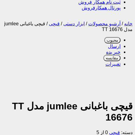
ثبت نام همکار فروش
پورتال همکارفروش
خانه
/
آرشیو محصولات
/
ابزار دستی
/
قیچی
/
قیچی باغبانی jumlee
مدل TT 16676
محبوب
ارسال
خبر بده
مقایسه
تغییرات
قیچی باغبانی jumlee مدل TT
16676
دسته:
قیچی
0 از 5