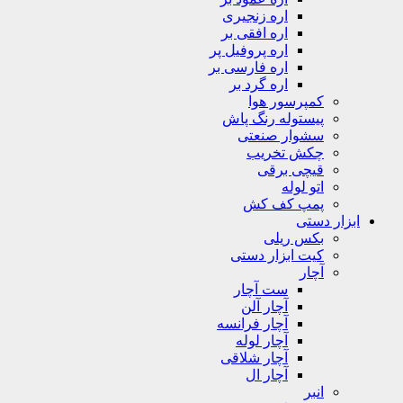
اره زنجیری
اره افقی بر
اره پروفیل پر
اره فارسی بر
اره گرد بر
کمپرسور هوا
پیستوله رنگ پاش
سشوار صنعتی
چکش تخریب
قیچی برقی
اتو لوله
پمپ کف کش
ابزار دستی
بکس ریلی
کیت ابزار دستی
آچار
ست آچار
آچار آلن
آچار فرانسه
آچار لوله
آچار شلاقی
آچار ال
انبر