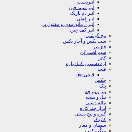
انبردست
انبر سیم چین
انبر دم باریک
انبر قفلی
انبر آرماتوربندی و مفتول بر
انبر کف چین
پیچ گوشتی
ست بکس و آچار بکس
فازمتر
سیم لخت کن
کاتر
اره دستی و کمان اره
قیچی
قیچیpvc
چکش
پتک
تبر و تبرچه
بیل و بیلچه
ماله دستی
ابزار چند کاره
گیره و پیج دستی
کاردک
سوهان و مغار
منگنه کوب