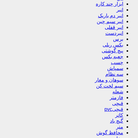
ابزار چند کاره
انبر
انبر دم باریک
انبر سیم چین
انبر قفلی
انبردست
برس
بکس ریلی
پیچ گوشتی
جعبه بکس
چسب
سمپاش
سه نظام
سوهان و مغار
سیم لخت کن
شعله
فازمتر
قیچی
قیچیpvc
کاتر
گیچ باد
متر
محافظ گوش