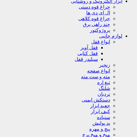
ابزار الکترونیک و روشنایی
چراغ قوه دستی
ال ای دی ها
چراغ قوه کلاهی
چند راهی برق
پروژوکتور
لوازم جانبی
انواع قفل
قفل آویز
قفل کتابی
سیلندر قفل
زنجیر
انواع صفحه
مته و ست مته
تیغ اره
شلنگ
نردبان
دستکش ایمنی
جعبه ابزار
کیف ابزار
سنباده
پد پولیش
پیچ و مهره
میخ و میخ پرچ