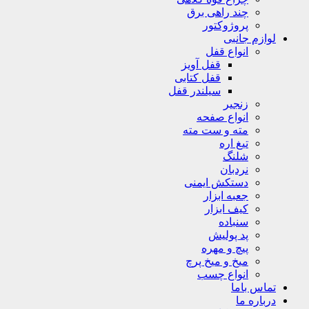
چند راهی برق
پروژوکتور
لوازم جانبی
انواع قفل
قفل آویز
قفل کتابی
سیلندر قفل
زنجیر
انواع صفحه
مته و ست مته
تیغ اره
شلنگ
نردبان
دستکش ایمنی
جعبه ابزار
کیف ابزار
سنباده
پد پولیش
پیچ و مهره
میخ و میخ پرچ
انواع چسب
تماس باما
درباره ما