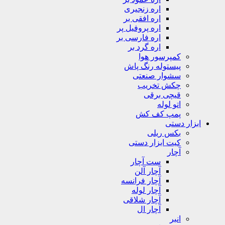
اره زنجیری
اره افقی بر
اره پروفیل پر
اره فارسی بر
اره گرد بر
کمپرسور هوا
پیستوله رنگ پاش
سشوار صنعتی
چکش تخریب
قیچی برقی
اتو لوله
پمپ کف کش
ابزار دستی
بکس ریلی
کیت ابزار دستی
آچار
ست آچار
آچار آلن
آچار فرانسه
آچار لوله
آچار شلاقی
آچار ال
انبر