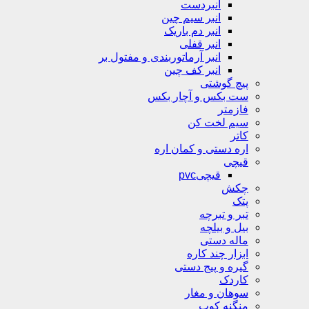
انبردست
انبر سیم چین
انبر دم باریک
انبر قفلی
انبر آرماتوربندی و مفتول بر
انبر کف چین
پیچ گوشتی
ست بکس و آچار بکس
فازمتر
سیم لخت کن
کاتر
اره دستی و کمان اره
قیچی
قیچیpvc
چکش
پتک
تبر و تبرچه
بیل و بیلچه
ماله دستی
ابزار چند کاره
گیره و پیج دستی
کاردک
سوهان و مغار
منگنه کوب