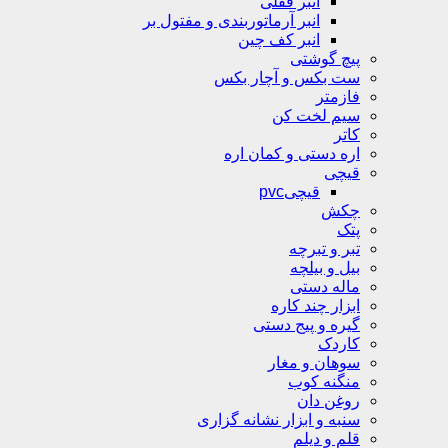
انبر قفلی
انبر آرماتوربندی و مفتول بر
انبر کف چین
پیچ گوشتی
ست بکس و آچار بکس
فازمتر
سیم لخت کن
کاتر
اره دستی و کمان اره
قیچی
قیچیpvc
چکش
پتک
تبر و تبرچه
بیل و بیلچه
ماله دستی
ابزار چند کاره
گیره و پیج دستی
کاردک
سوهان و مغار
منگنه کوب
روغن دان
سنبه و ابزار نشانه گزاری
قلم و دیلم