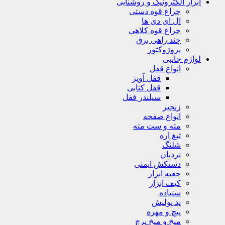
ابزار الکترونیک و روشنایی
چراغ قوه دستی
ال ای دی ها
چراغ قوه کلاهی
چند راهی برق
پروژوکتور
لوازم جانبی
انواع قفل
قفل آویز
قفل کتابی
سیلندر قفل
زنجیر
انواع صفحه
مته و ست مته
تیغ اره
شلنگ
نردبان
دستکش ایمنی
جعبه ابزار
کیف ابزار
سنباده
پد پولیش
پیچ و مهره
میخ و میخ پرچ