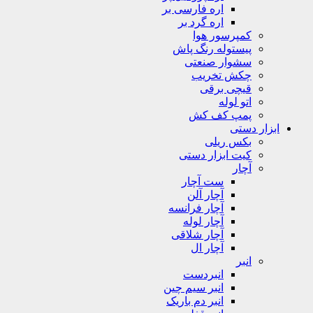
اره فارسی بر
اره گرد بر
کمپرسور هوا
پیستوله رنگ پاش
سشوار صنعتی
چکش تخریب
قیچی برقی
اتو لوله
پمپ کف کش
ابزار دستی
بکس ریلی
کیت ابزار دستی
آچار
ست آچار
آچار آلن
آچار فرانسه
آچار لوله
آچار شلاقی
آچار ال
انبر
انبردست
انبر سیم چین
انبر دم باریک