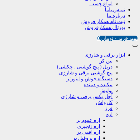
انواع چسب
تماس باما
درباره ما
ثبت نام همکار فروش
پورتال همکارفروش
سبد خرید
۰
تومان
0
ابزار برقی و شارژی
بتن کن
دریل ( پیچ گوشتی ، چکشی)
پیچ گوشتی برقی و شارژی
دستگاه جوش و اینورتر
مکنده و دمنده
پولیش
آچار بکس برقی و شارژی
کارواش
فرز
اره
اره عمود بر
اره زنجیری
اره افقی بر
اره پروفیل پر