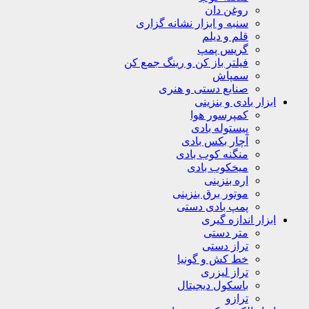
روغن دان
سنبه و ابزار نشانه گزاری
قلم و دیلم
گریس پمپ
فیلتر باز کن و رینگ جمع کن
سمپاش
صنایع دستی و هنری
ابزار بادی و بنزینی
کمپرسور هوا
پیستوله بادی
آچار بکس بادی
منگنه کوب بادی
میخکوب بادی
اره بنزینی
موتور برق بنزینی
پمپ بادی دستی
ابزار اندازه گیری
متر دستی
تراز دستی
خط کش و گونیا
تراز لیزری
باسکول دیجیتال
ترازو