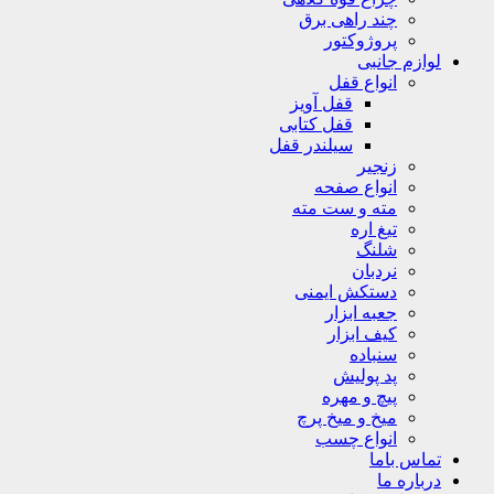
چند راهی برق
پروژوکتور
لوازم جانبی
انواع قفل
قفل آویز
قفل کتابی
سیلندر قفل
زنجیر
انواع صفحه
مته و ست مته
تیغ اره
شلنگ
نردبان
دستکش ایمنی
جعبه ابزار
کیف ابزار
سنباده
پد پولیش
پیچ و مهره
میخ و میخ پرچ
انواع چسب
تماس باما
درباره ما