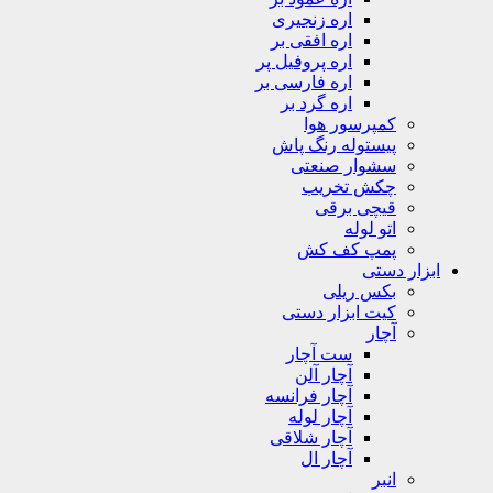
اره زنجیری
اره افقی بر
اره پروفیل پر
اره فارسی بر
اره گرد بر
کمپرسور هوا
پیستوله رنگ پاش
سشوار صنعتی
چکش تخریب
قیچی برقی
اتو لوله
پمپ کف کش
ابزار دستی
بکس ریلی
کیت ابزار دستی
آچار
ست آچار
آچار آلن
آچار فرانسه
آچار لوله
آچار شلاقی
آچار ال
انبر