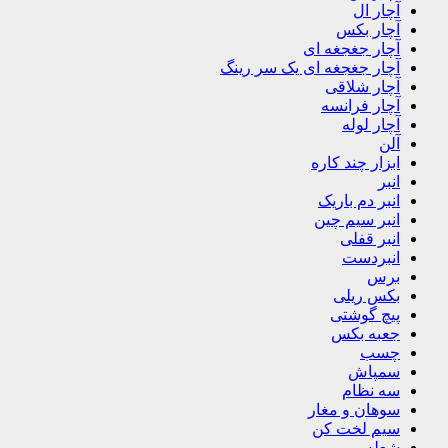
آچار ال
آچار بکس
آچار جغجغه ای
آچار جغجغه ای یک سر رینگ
آچار شلاقی
آچار فرانسه
آچار لوله
آلن
ابزار چند کاره
انبر
انبر دم باریک
انبر سیم چین
انبر قفلی
انبردست
برس
بکس ریلی
پیچ گوشتی
جعبه بکس
چسب
سمپاش
سه نظام
سوهان و مغار
سیم لخت کن
شعله