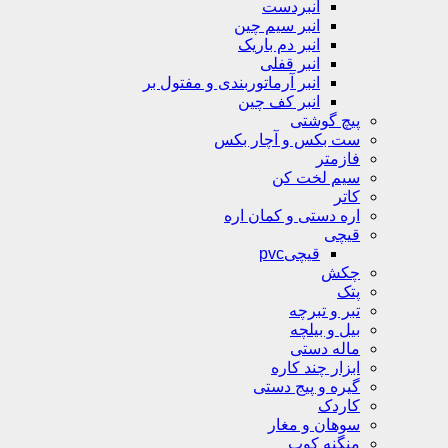
انبردست
انبر سیم چین
انبر دم باریک
انبر قفلی
انبر آرماتوربندی و مفتول بر
انبر کف چین
پیچ گوشتی
ست بکس و آچار بکس
فازمتر
سیم لخت کن
کاتر
اره دستی و کمان اره
قیچی
قیچیpvc
چکش
پتک
تبر و تبرچه
بیل و بیلچه
ماله دستی
ابزار چند کاره
گیره و پیج دستی
کاردک
سوهان و مغار
منگنه کوب