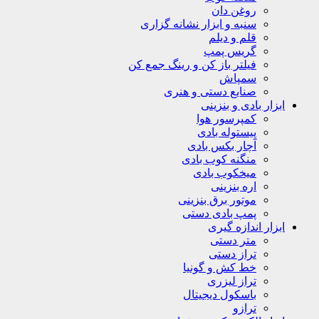
روغن دان
سنبه و ابزار نشانه گزاری
قلم و دیلم
گریس پمپ
فیلتر باز کن و رینگ جمع کن
سمپاش
صنایع دستی و هنری
ابزار بادی و بنزینی
کمپرسور هوا
پیستوله بادی
آچار بکس بادی
منگنه کوب بادی
میخکوب بادی
اره بنزینی
موتور برق بنزینی
پمپ بادی دستی
ابزار اندازه گیری
متر دستی
تراز دستی
خط کش و گونیا
تراز لیزری
باسکول دیجیتال
ترازو