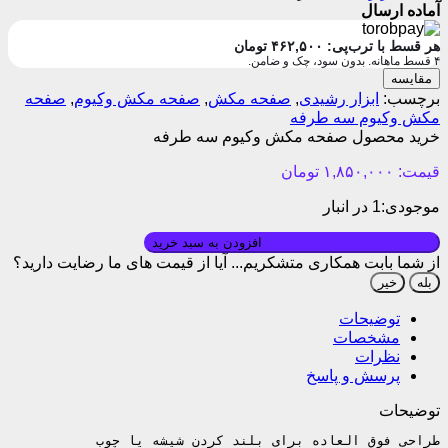
آماده ارسال
هر قسط با ترب‌پی:
۴۶۲,۵۰۰
تومان
۴ قسط ماهانه. بدون سود، چک و ضامن.
مقایسه
برچسب:
ابزار رشیدی
,
صفحه مکش
,
صفحه مکش وکیوم
,
صفحه
مکش وکیوم سه طرفه
خرید محصول صفحه مکش وکیوم سه طرفه
قیمت:
۱,۸۵۰,۰۰۰
تومان
موجودی:
1 در انبار
بروزرسانی قیمت: ۱۴۰۵/۰۱/۱۰
افزودن به سبد خرید
از شما بابت همکاری متشکریم...
آیا از قیمت های ما رضایت دارید؟
بله
خیر
توضیحات
مشخصات
نظرات
پرسش و پاسخ
توضیحات