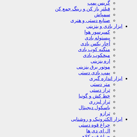
گریس پمپ
فیلتر باز کن و رینگ جمع کن
سمپاش
صنایع دستی و هنری
ابزار بادی و بنزینی
کمپرسور هوا
پیستوله بادی
آچار بکس بادی
منگنه کوب بادی
میخکوب بادی
اره بنزینی
موتور برق بنزینی
پمپ بادی دستی
ابزار اندازه گیری
متر دستی
تراز دستی
خط کش و گونیا
تراز لیزری
باسکول دیجیتال
ترازو
ابزار الکترونیک و روشنایی
چراغ قوه دستی
ال ای دی ها
چراغ قوه کلاهی