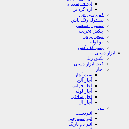
اره فارسی بر
اره گرد بر
کمپرسور هوا
پیستوله رنگ پاش
سشوار صنعتی
چکش تخریب
قیچی برقی
اتو لوله
پمپ کف کش
ابزار دستی
بکس ریلی
کیت ابزار دستی
آچار
ست آچار
آچار آلن
آچار فرانسه
آچار لوله
آچار شلاقی
آچار ال
انبر
انبردست
انبر سیم چین
انبر دم باریک