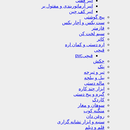
انبر قفلی
انبر آرماتوربندی و مفتول بر
انبر کف چین
پیچ گوشتی
ست بکس و آچار بکس
فازمتر
سیم لخت کن
کاتر
اره دستی و کمان اره
قیچی
قیچیpvc
چکش
پتک
تبر و تبرچه
بیل و بیلچه
ماله دستی
ابزار چند کاره
گیره و پیج دستی
کاردک
سوهان و مغار
منگنه کوب
روغن دان
سنبه و ابزار نشانه گزاری
قلم و دیلم