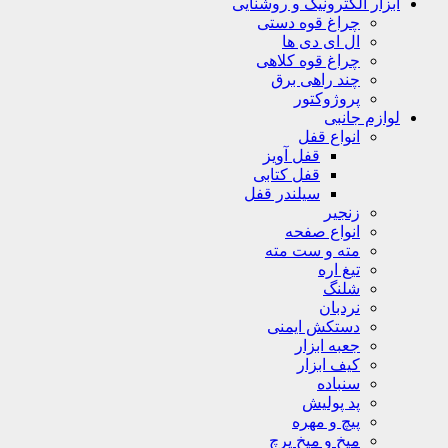
ابزار الکترونیک و روشنایی
چراغ قوه دستی
ال ای دی ها
چراغ قوه کلاهی
چند راهی برق
پروژوکتور
لوازم جانبی
انواع قفل
قفل آویز
قفل کتابی
سیلندر قفل
زنجیر
انواع صفحه
مته و ست مته
تیغ اره
شلنگ
نردبان
دستکش ایمنی
جعبه ابزار
کیف ابزار
سنباده
پد پولیش
پیچ و مهره
میخ و میخ پرچ