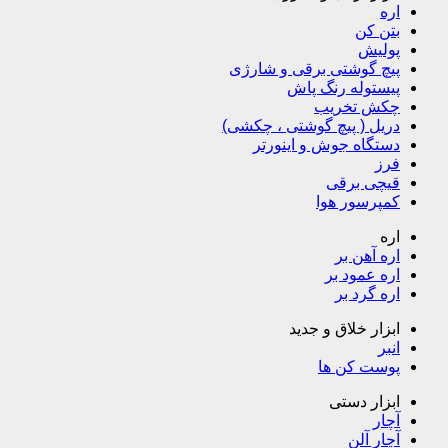
اره
بتن کن
پولیش
پیچ گوشتی برقی و شارژی
پیستوله رنگ پاش
چکش تخریب
دریل ( پیچ گوشتی ، چکشی)
دستگاه جوش و اینورتر
فرز
قیچی برقی
کمپرسور هوا
اره
اره آهن بر
اره عمود بر
اره گرد بر
ابزار خلاق و جدید
انبر
پوست کن ها
ابزار دستی
آچار
آچار آلن