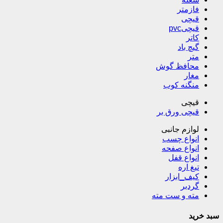
فازمتر
قیچی
قیچیpvc
کاتر
گیچ باد
متر
محافظ گوش
مغار
منگنه کوب
قیچی
قیچی ورق بر
لوازم جانبی
انواع چسب
انواع صفحه
انواع قفل
تیغ اره
کیف_ابزار
گردبر
مته و ست مته
سبد خرید