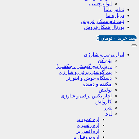
انواع چسب
تماس باما
درباره ما
ثبت نام همکار فروش
پورتال همکارفروش
سبد خرید
۰
تومان
0
ابزار برقی و شارژی
بتن کن
دریل ( پیچ گوشتی ، چکشی)
پیچ گوشتی برقی و شارژی
دستگاه جوش و اینورتر
مکنده و دمنده
پولیش
آچار بکس برقی و شارژی
کارواش
فرز
اره
اره عمود بر
اره زنجیری
اره افقی بر
اره پروفیل پر