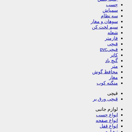
چسب
سمپاش
سه نظام
سوهان و مغار
سیم لخت کن
شعله
فازمتر
قیچی
قیچیpvc
کاتر
گیچ باد
متر
محافظ گوش
مغار
منگنه کوب
قیچی
قیچی ورق بر
لوازم جانبی
انواع چسب
انواع صفحه
انواع قفل
تیغ اره