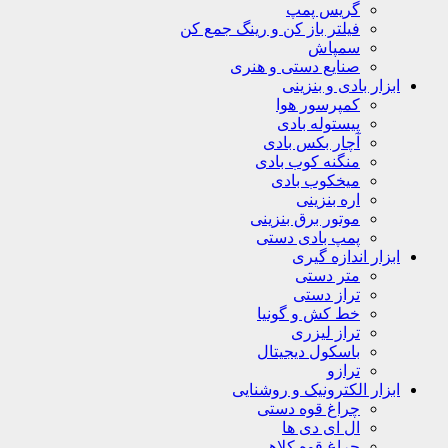
گریس پمپ
فیلتر باز کن و رینگ جمع کن
سمپاش
صنایع دستی و هنری
ابزار بادی و بنزینی
کمپرسور هوا
پیستوله بادی
آچار بکس بادی
منگنه کوب بادی
میخکوب بادی
اره بنزینی
موتور برق بنزینی
پمپ بادی دستی
ابزار اندازه گیری
متر دستی
تراز دستی
خط کش و گونیا
تراز لیزری
باسکول دیجیتال
ترازو
ابزار الکترونیک و روشنایی
چراغ قوه دستی
ال ای دی ها
چراغ قوه کلاهی