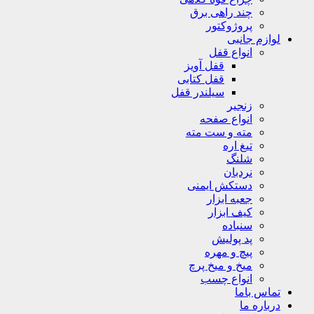
چند راهی برق
پروژوکتور
لوازم جانبی
انواع قفل
قفل آویز
قفل کتابی
سیلندر قفل
زنجیر
انواع صفحه
مته و ست مته
تیغ اره
شلنگ
نردبان
دستکش ایمنی
جعبه ابزار
کیف ابزار
سنباده
پد پولیش
پیچ و مهره
میخ و میخ پرچ
انواع چسب
تماس باما
درباره ما