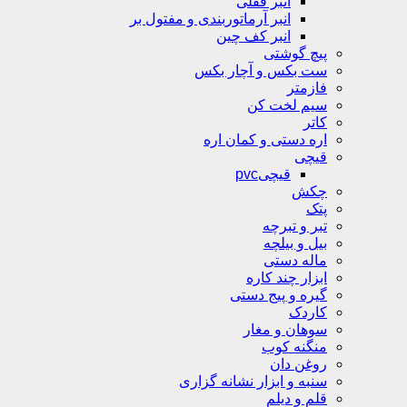
انبر قفلی
انبر آرماتوربندی و مفتول بر
انبر کف چین
پیچ گوشتی
ست بکس و آچار بکس
فازمتر
سیم لخت کن
کاتر
اره دستی و کمان اره
قیچی
قیچیpvc
چکش
پتک
تبر و تبرچه
بیل و بیلچه
ماله دستی
ابزار چند کاره
گیره و پیج دستی
کاردک
سوهان و مغار
منگنه کوب
روغن دان
سنبه و ابزار نشانه گزاری
قلم و دیلم