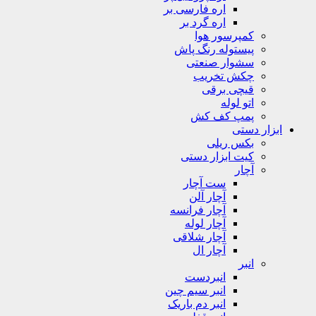
اره فارسی بر
اره گرد بر
کمپرسور هوا
پیستوله رنگ پاش
سشوار صنعتی
چکش تخریب
قیچی برقی
اتو لوله
پمپ کف کش
ابزار دستی
بکس ریلی
کیت ابزار دستی
آچار
ست آچار
آچار آلن
آچار فرانسه
آچار لوله
آچار شلاقی
آچار ال
انبر
انبردست
انبر سیم چین
انبر دم باریک