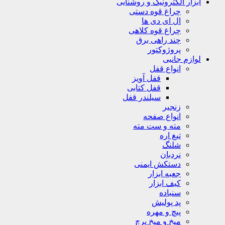
ابزار الکترونیک و روشنایی
چراغ قوه دستی
ال ای دی ها
چراغ قوه کلاهی
چند راهی برق
پروژوکتور
لوازم جانبی
انواع قفل
قفل آویز
قفل کتابی
سیلندر قفل
زنجیر
انواع صفحه
مته و ست مته
تیغ اره
شلنگ
نردبان
دستکش ایمنی
جعبه ابزار
کیف ابزار
سنباده
پد پولیش
پیچ و مهره
میخ و میخ پرچ