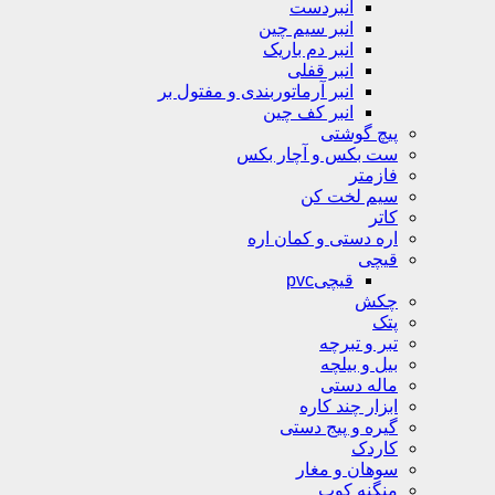
انبردست
انبر سیم چین
انبر دم باریک
انبر قفلی
انبر آرماتوربندی و مفتول بر
انبر کف چین
پیچ گوشتی
ست بکس و آچار بکس
فازمتر
سیم لخت کن
کاتر
اره دستی و کمان اره
قیچی
قیچیpvc
چکش
پتک
تبر و تبرچه
بیل و بیلچه
ماله دستی
ابزار چند کاره
گیره و پیج دستی
کاردک
سوهان و مغار
منگنه کوب