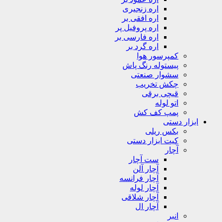
اره زنجیری
اره افقی بر
اره پروفیل پر
اره فارسی بر
اره گرد بر
کمپرسور هوا
پیستوله رنگ پاش
سشوار صنعتی
چکش تخریب
قیچی برقی
اتو لوله
پمپ کف کش
ابزار دستی
بکس ریلی
کیت ابزار دستی
آچار
ست آچار
آچار آلن
آچار فرانسه
آچار لوله
آچار شلاقی
آچار ال
انبر