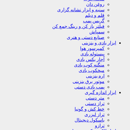
روغن دان
سنبه و ابزار نشانه گزاری
قلم و دیلم
گریس پمپ
فیلتر باز کن و رینگ جمع کن
سمپاش
صنایع دستی و هنری
ابزار بادی و بنزینی
کمپرسور هوا
پیستوله بادی
آچار بکس بادی
منگنه کوب بادی
میخکوب بادی
اره بنزینی
موتور برق بنزینی
پمپ بادی دستی
ابزار اندازه گیری
متر دستی
تراز دستی
خط کش و گونیا
تراز لیزری
باسکول دیجیتال
ترازو