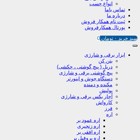
انواع چسب
تماس باما
درباره ما
ثبت نام همکار فروش
پورتال همکارفروش
سبد خرید
۰
تومان
0
ابزار برقی و شارژی
بتن کن
دریل ( پیچ گوشتی ، چکشی)
پیچ گوشتی برقی و شارژی
دستگاه جوش و اینورتر
مکنده و دمنده
پولیش
آچار بکس برقی و شارژی
کارواش
فرز
اره
اره عمود بر
اره زنجیری
اره افقی بر
اره پروفیل پر