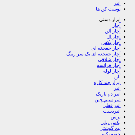
انبر
پوست کن ها
ابزار دستی
آچار
آچار آلن
آچار ال
آچار بکس
آچار جغجغه ای
آچار جغجغه ای یک سر رینگ
آچار شلاقی
آچار فرانسه
آچار لوله
آلن
ابزار چند کاره
انبر
انبر دم باریک
انبر سیم چین
انبر قفلی
انبردست
برس
بکس ریلی
پیچ گوشتی
جعبه بکس