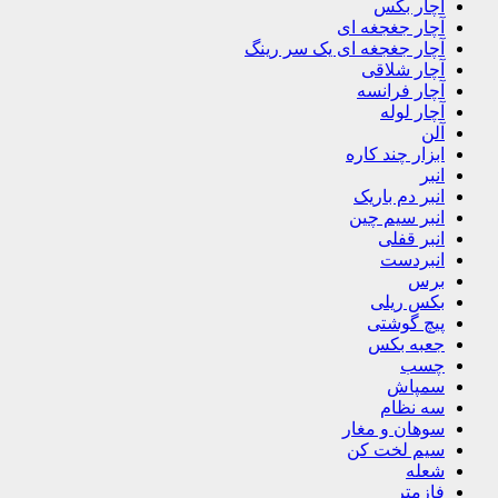
آچار بکس
آچار جغجغه ای
آچار جغجغه ای یک سر رینگ
آچار شلاقی
آچار فرانسه
آچار لوله
آلن
ابزار چند کاره
انبر
انبر دم باریک
انبر سیم چین
انبر قفلی
انبردست
برس
بکس ریلی
پیچ گوشتی
جعبه بکس
چسب
سمپاش
سه نظام
سوهان و مغار
سیم لخت کن
شعله
فازمتر