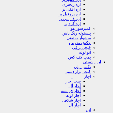
اره زنجیری
اره افقی بر
اره پروفیل پر
اره فارسی بر
اره گرد بر
کمپرسور هوا
پیستوله رنگ پاش
سشوار صنعتی
چکش تخریب
قیچی برقی
اتو لوله
پمپ کف کش
ابزار دستی
بکس ریلی
کیت ابزار دستی
آچار
ست آچار
آچار آلن
آچار فرانسه
آچار لوله
آچار شلاقی
آچار ال
انبر