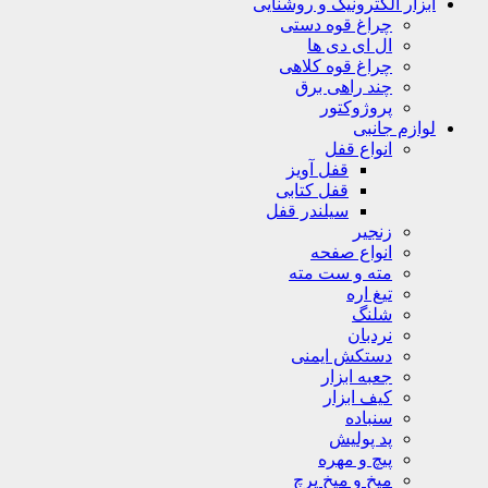
ابزار الکترونیک و روشنایی
چراغ قوه دستی
ال ای دی ها
چراغ قوه کلاهی
چند راهی برق
پروژوکتور
لوازم جانبی
انواع قفل
قفل آویز
قفل کتابی
سیلندر قفل
زنجیر
انواع صفحه
مته و ست مته
تیغ اره
شلنگ
نردبان
دستکش ایمنی
جعبه ابزار
کیف ابزار
سنباده
پد پولیش
پیچ و مهره
میخ و میخ پرچ