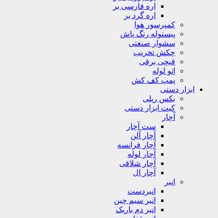
اره فارسی بر
اره گرد بر
کمپرسور هوا
پیستوله رنگ پاش
سشوار صنعتی
چکش تخریب
قیچی برقی
اتو لوله
پمپ کف کش
ابزار دستی
بکس ریلی
کیت ابزار دستی
آچار
ست آچار
آچار آلن
آچار فرانسه
آچار لوله
آچار شلاقی
آچار ال
انبر
انبردست
انبر سیم چین
انبر دم باریک