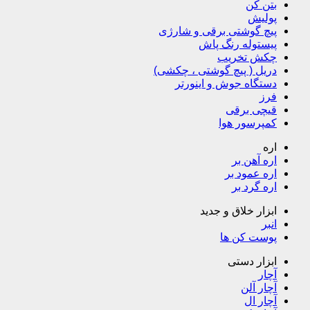
بتن کن
پولیش
پیچ گوشتی برقی و شارژی
پیستوله رنگ پاش
چکش تخریب
دریل ( پیچ گوشتی ، چکشی)
دستگاه جوش و اینورتر
فرز
قیچی برقی
کمپرسور هوا
اره
اره آهن بر
اره عمود بر
اره گرد بر
ابزار خلاق و جدید
انبر
پوست کن ها
ابزار دستی
آچار
آچار آلن
آچار ال