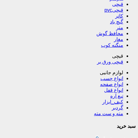
قیچی
قیچیpvc
کاتر
گیچ باد
متر
محافظ گوش
مغار
منگنه کوب
قیچی
قیچی ورق بر
لوازم جانبی
انواع چسب
انواع صفحه
انواع قفل
تیغ اره
کیف_ابزار
گردبر
مته و ست مته
سبد خرید