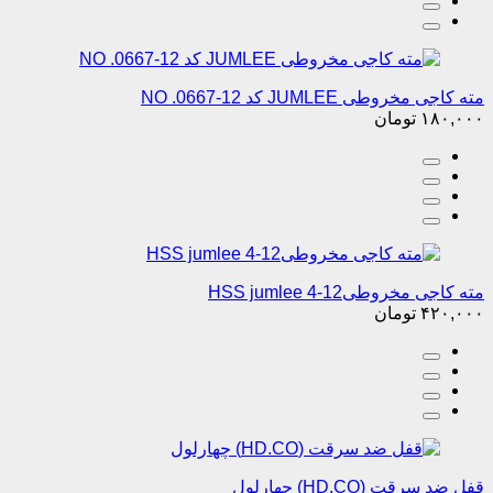
مته کاجی مخروطی JUMLEE کد NO .0667-12
۱۸۰,۰۰۰
تومان
مته کاجی مخروطیHSS jumlee 4-12
۴۲۰,۰۰۰
تومان
قفل ضد سرقت (HD.CO) چهارلول