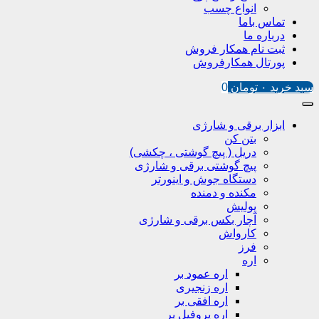
انواع چسب
تماس باما
درباره ما
ثبت نام همکار فروش
پورتال همکارفروش
سبد خرید
۰
تومان
0
ابزار برقی و شارژی
بتن کن
دریل ( پیچ گوشتی ، چکشی)
پیچ گوشتی برقی و شارژی
دستگاه جوش و اینورتر
مکنده و دمنده
پولیش
آچار بکس برقی و شارژی
کارواش
فرز
اره
اره عمود بر
اره زنجیری
اره افقی بر
اره پروفیل پر