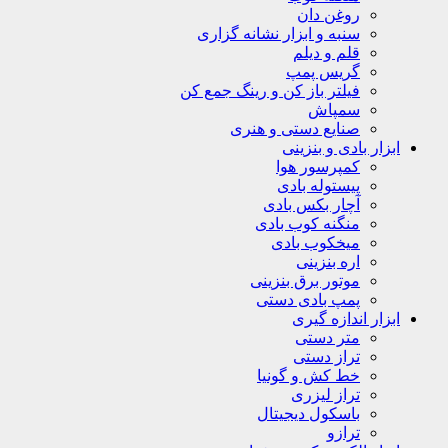
روغن دان
سنبه و ابزار نشانه گزاری
قلم و دیلم
گریس پمپ
فیلتر باز کن و رینگ جمع کن
سمپاش
صنایع دستی و هنری
ابزار بادی و بنزینی
کمپرسور هوا
پیستوله بادی
آچار بکس بادی
منگنه کوب بادی
میخکوب بادی
اره بنزینی
موتور برق بنزینی
پمپ بادی دستی
ابزار اندازه گیری
متر دستی
تراز دستی
خط کش و گونیا
تراز لیزری
باسکول دیجیتال
ترازو