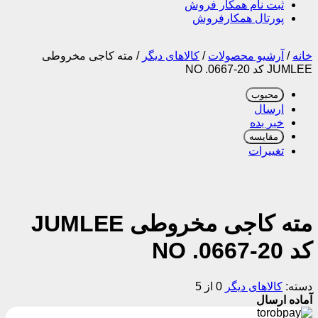
ثبت نام همکار فروش
پورتال همکارفروش
خانه
/
آرشیو محصولات
/
کالاهای دیگر
/
مته کاجی مخروطی
JUMLEE کد NO .0667-20
محبوب
ارسال
خبر بده
مقایسه
تغییرات
مته کاجی مخروطی JUMLEE
کد NO .0667-20
دسته:
کالاهای دیگر
0 از 5
آماده ارسال