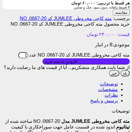
هر قسط با ترب‌پی:
۶۰,۰۰۰
تومان
۴ قسط ماهانه. بدون سود، چک و ضامن.
مقایسه
برچسب:
مته کاجی مخروطی JUMLEE کد NO .0667-20
خرید محصول مته کاجی مخروطی JUMLEE کد NO .0667-20
قیمت:
۲۴۰,۰۰۰
تومان
موجودی:
8 در انبار
مته کاجی مخروطی JUMLEE کد NO .0667-20 عدد
بروزرسانی قیمت: ۱۴۰۵/۰۱/۱۰
افزودن به سبد خرید
از شما بابت همکاری متشکریم...
آیا از قیمت های ما رضایت دارید؟
بله
خیر
توضیحات
مشخصات
نظرات
پرسش و پاسخ
توضیحات
مته کاجی مخروطی JUMLEE مدل
NO .0667-20 ساخته شده از
تیتانیوم
اندود شده در قسمت عامل جهت سوراخکاری با کیفیت