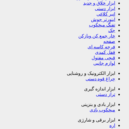
ابزار خلاق و جدید
ابزار دستی
انبر کلاغی
اینورتر جوش
تفنگ میخکوب
جک
خار جمع کن وبازکن
صفحه
فرچه کاسه ای
قفل کمدی
قیچی مفتول
لوازم جانبی
ابزار الکترونیک و روشنایی
چراغ قوه دستی
ابزار اندازه گیری
تراز دستی
ابزار بادی و بنزینی
میخکوب بادی
ابزار برقی و شارژی
اره