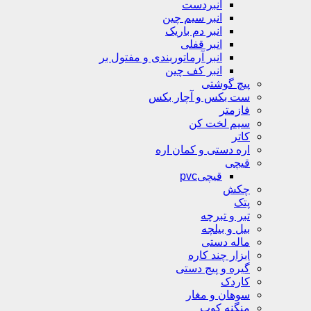
انبردست
انبر سیم چین
انبر دم باریک
انبر قفلی
انبر آرماتوربندی و مفتول بر
انبر کف چین
پیچ گوشتی
ست بکس و آچار بکس
فازمتر
سیم لخت کن
کاتر
اره دستی و کمان اره
قیچی
قیچیpvc
چکش
پتک
تبر و تبرچه
بیل و بیلچه
ماله دستی
ابزار چند کاره
گیره و پیج دستی
کاردک
سوهان و مغار
منگنه کوب