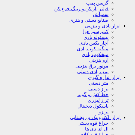
گریس پمپ
فیلتر باز کن و رینگ جمع کن
سمپاش
صنایع دستی و هنری
ابزار بادی و بنزینی
کمپرسور هوا
پیستوله بادی
آچار بکس بادی
منگنه کوب بادی
میخکوب بادی
اره بنزینی
موتور برق بنزینی
پمپ بادی دستی
ابزار اندازه گیری
متر دستی
تراز دستی
خط کش و گونیا
تراز لیزری
باسکول دیجیتال
ترازو
ابزار الکترونیک و روشنایی
چراغ قوه دستی
ال ای دی ها
چراغ قوه کلاهی