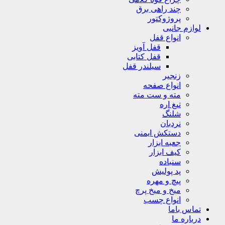
چند راهی برق
پروژوکتور
لوازم جانبی
انواع قفل
قفل آویز
قفل کتابی
سیلندر قفل
زنجیر
انواع صفحه
مته و ست مته
تیغ اره
شلنگ
نردبان
دستکش ایمنی
جعبه ابزار
کیف ابزار
سنباده
پد پولیش
پیچ و مهره
میخ و میخ پرچ
انواع چسب
تماس باما
درباره ما