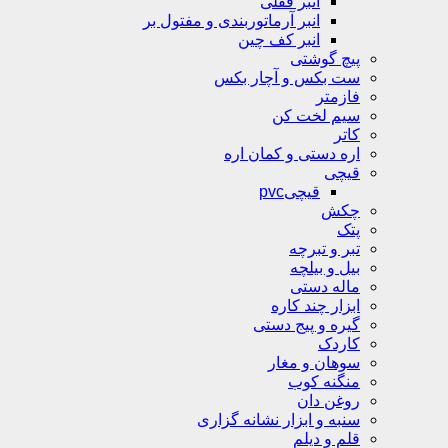
انبر قفلی
انبر آرماتوربندی و مفتول بر
انبر کف چین
پیچ گوشتی
ست بکس و آچار بکس
فازمتر
سیم لخت کن
کاتر
اره دستی و کمان اره
قیچی
قیچیpvc
چکش
پتک
تبر و تبرچه
بیل و بیلچه
ماله دستی
ابزار چند کاره
گیره و پیج دستی
کاردک
سوهان و مغار
منگنه کوب
روغن دان
سنبه و ابزار نشانه گزاری
قلم و دیلم