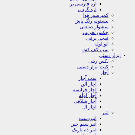
اره فارسی بر
اره گرد بر
کمپرسور هوا
پیستوله رنگ پاش
سشوار صنعتی
چکش تخریب
قیچی برقی
اتو لوله
پمپ کف کش
ابزار دستی
بکس ریلی
کیت ابزار دستی
آچار
ست آچار
آچار آلن
آچار فرانسه
آچار لوله
آچار شلاقی
آچار ال
انبر
انبردست
انبر سیم چین
انبر دم باریک