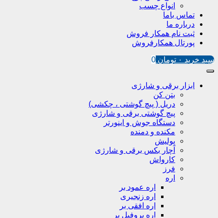
انواع چسب
تماس باما
درباره ما
ثبت نام همکار فروش
پورتال همکارفروش
سبد خرید
۰
تومان
0
ابزار برقی و شارژی
بتن کن
دریل ( پیچ گوشتی ، چکشی)
پیچ گوشتی برقی و شارژی
دستگاه جوش و اینورتر
مکنده و دمنده
پولیش
آچار بکس برقی و شارژی
کارواش
فرز
اره
اره عمود بر
اره زنجیری
اره افقی بر
اره پروفیل پر