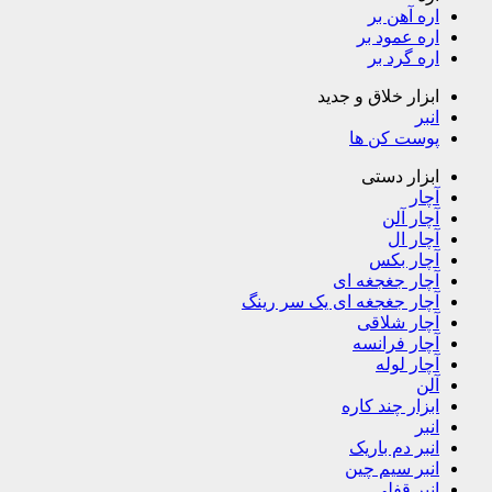
اره آهن بر
اره عمود بر
اره گرد بر
ابزار خلاق و جدید
انبر
پوست کن ها
ابزار دستی
آچار
آچار آلن
آچار ال
آچار بکس
آچار جغجغه ای
آچار جغجغه ای یک سر رینگ
آچار شلاقی
آچار فرانسه
آچار لوله
آلن
ابزار چند کاره
انبر
انبر دم باریک
انبر سیم چین
انبر قفلی