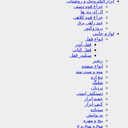
ابزار الکترونیک و روشنایی
چراغ قوه دستی
ال ای دی ها
چراغ قوه کلاهی
چند راهی برق
پروژوکتور
لوازم جانبی
انواع قفل
قفل آویز
قفل کتابی
سیلندر قفل
زنجیر
انواع صفحه
مته و ست مته
تیغ اره
شلنگ
نردبان
دستکش ایمنی
جعبه ابزار
کیف ابزار
سنباده
پد پولیش
پیچ و مهره
میخ و میخ پرچ