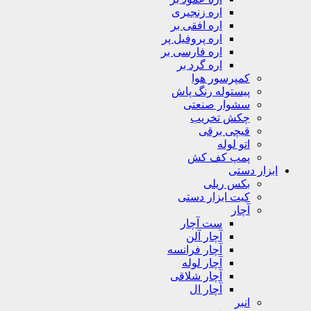
اره زنجیری
اره افقی بر
اره پروفیل پر
اره فارسی بر
اره گرد بر
کمپرسور هوا
پیستوله رنگ پاش
سشوار صنعتی
چکش تخریب
قیچی برقی
اتو لوله
پمپ کف کش
ابزار دستی
بکس ریلی
کیت ابزار دستی
آچار
ست آچار
آچار آلن
آچار فرانسه
آچار لوله
آچار شلاقی
آچار ال
انبر