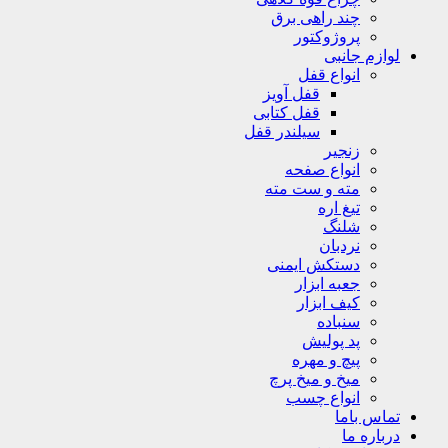
چند راهی برق
پروژوکتور
لوازم جانبی
انواع قفل
قفل آویز
قفل کتابی
سیلندر قفل
زنجیر
انواع صفحه
مته و ست مته
تیغ اره
شلنگ
نردبان
دستکش ایمنی
جعبه ابزار
کیف ابزار
سنباده
پد پولیش
پیچ و مهره
میخ و میخ پرچ
انواع چسب
تماس باما
درباره ما