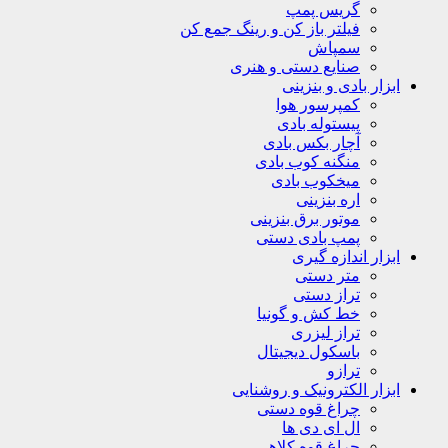
گریس پمپ
فیلتر باز کن و رینگ جمع کن
سمپاش
صنایع دستی و هنری
ابزار بادی و بنزینی
کمپرسور هوا
پیستوله بادی
آچار بکس بادی
منگنه کوب بادی
میخکوب بادی
اره بنزینی
موتور برق بنزینی
پمپ بادی دستی
ابزار اندازه گیری
متر دستی
تراز دستی
خط کش و گونیا
تراز لیزری
باسکول دیجیتال
ترازو
ابزار الکترونیک و روشنایی
چراغ قوه دستی
ال ای دی ها
چراغ قوه کلاهی