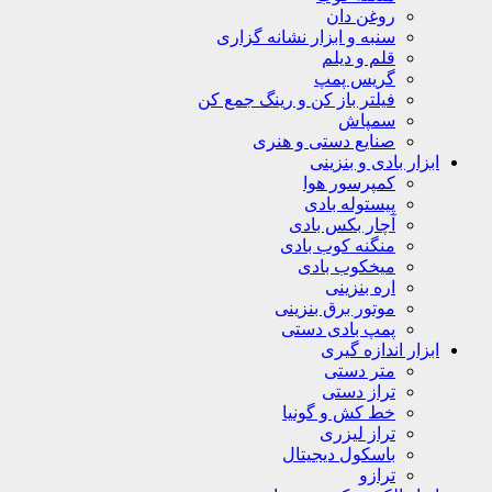
روغن دان
سنبه و ابزار نشانه گزاری
قلم و دیلم
گریس پمپ
فیلتر باز کن و رینگ جمع کن
سمپاش
صنایع دستی و هنری
ابزار بادی و بنزینی
کمپرسور هوا
پیستوله بادی
آچار بکس بادی
منگنه کوب بادی
میخکوب بادی
اره بنزینی
موتور برق بنزینی
پمپ بادی دستی
ابزار اندازه گیری
متر دستی
تراز دستی
خط کش و گونیا
تراز لیزری
باسکول دیجیتال
ترازو