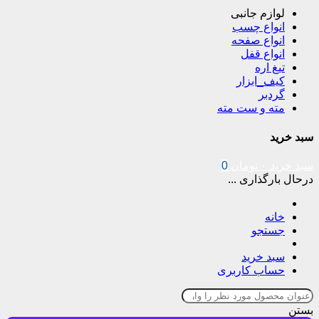
لوازم جانبی
انواع چسب
انواع صفحه
انواع قفل
تیغ اره
کیف_ابزار
گردبر
مته و ست مته
سبد خرید
سبد خرید
۰
تومان
0
درحال بارگذاری ...
خانه
جستجو
سبد خرید
حساب کاربری
بستن