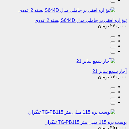
تیغ اره افقی بر جاملی مدل S644D بسته 2 عددی
۲۷۰,۰۰۰
تومان
آچار شمع سایز 21
۱۳۰,۰۰۰
تومان
پوست بره 115 میلی متر TG-PB115 تیگران
۳۵۱,۰۰۰
تومان