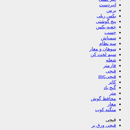
انبردست
برس
بکس ریلی
پیچ گوشتی
جعبه بکس
چسب
سمپاش
سه نظام
سوهان و مغار
سیم لخت کن
شعله
فازمتر
قیچی
قیچیpvc
کاتر
گیچ باد
متر
محافظ گوش
مغار
منگنه کوب
قیچی
قیچی ورق بر