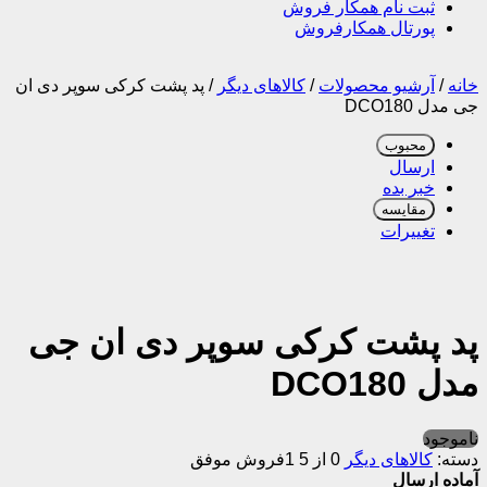
ثبت نام همکار فروش
پورتال همکارفروش
خانه
/
آرشیو محصولات
/
کالاهای دیگر
/
پد پشت کرکی سوپر دی ان
جی مدل DCO180
محبوب
ارسال
خبر بده
مقایسه
تغییرات
پد پشت کرکی سوپر دی ان جی
مدل DCO180
ناموجود
دسته:
کالاهای دیگر
0 از 5
1فروش موفق
آماده ارسال