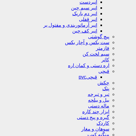
انبردست
انبر سیم چین
انبر دم باریک
انبر قفلی
انبر آرماتوربندی و مفتول بر
انبر کف چین
پیچ گوشتی
ست بکس و آچار بکس
فازمتر
سیم لخت کن
کاتر
اره دستی و کمان اره
قیچی
قیچیpvc
چکش
پتک
تبر و تبرچه
بیل و بیلچه
ماله دستی
ابزار چند کاره
گیره و پیج دستی
کاردک
سوهان و مغار
منگنه کوب