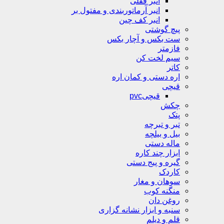
انبر قفلی
انبر آرماتوربندی و مفتول بر
انبر کف چین
پیچ گوشتی
ست بکس و آچار بکس
فازمتر
سیم لخت کن
کاتر
اره دستی و کمان اره
قیچی
قیچیpvc
چکش
پتک
تبر و تبرچه
بیل و بیلچه
ماله دستی
ابزار چند کاره
گیره و پیج دستی
کاردک
سوهان و مغار
منگنه کوب
روغن دان
سنبه و ابزار نشانه گزاری
قلم و دیلم