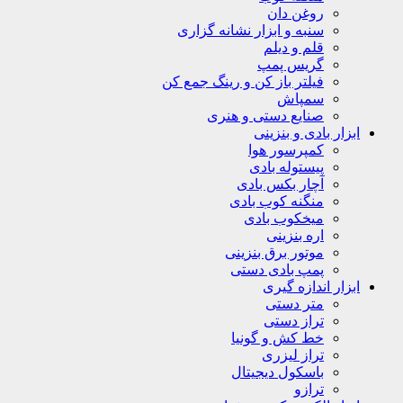
روغن دان
سنبه و ابزار نشانه گزاری
قلم و دیلم
گریس پمپ
فیلتر باز کن و رینگ جمع کن
سمپاش
صنایع دستی و هنری
ابزار بادی و بنزینی
کمپرسور هوا
پیستوله بادی
آچار بکس بادی
منگنه کوب بادی
میخکوب بادی
اره بنزینی
موتور برق بنزینی
پمپ بادی دستی
ابزار اندازه گیری
متر دستی
تراز دستی
خط کش و گونیا
تراز لیزری
باسکول دیجیتال
ترازو