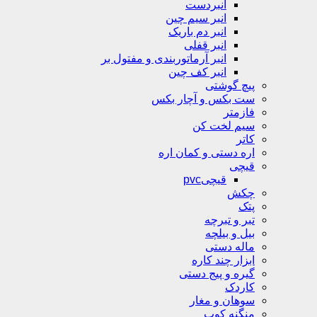
انبردست
انبر سیم چین
انبر دم باریک
انبر قفلی
انبر آرماتوربندی و مفتول بر
انبر کف چین
پیچ گوشتی
ست بکس و آچار بکس
فازمتر
سیم لخت کن
کاتر
اره دستی و کمان اره
قیچی
قیچیpvc
چکش
پتک
تبر و تبرچه
بیل و بیلچه
ماله دستی
ابزار چند کاره
گیره و پیج دستی
کاردک
سوهان و مغار
منگنه کوب