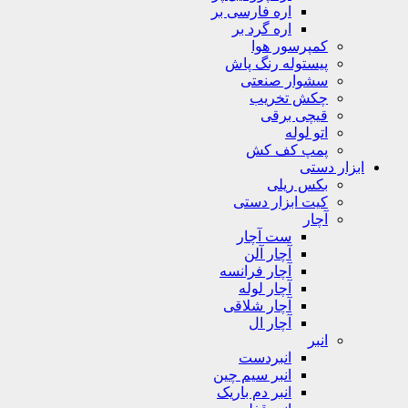
اره فارسی بر
اره گرد بر
کمپرسور هوا
پیستوله رنگ پاش
سشوار صنعتی
چکش تخریب
قیچی برقی
اتو لوله
پمپ کف کش
ابزار دستی
بکس ریلی
کیت ابزار دستی
آچار
ست آچار
آچار آلن
آچار فرانسه
آچار لوله
آچار شلاقی
آچار ال
انبر
انبردست
انبر سیم چین
انبر دم باریک