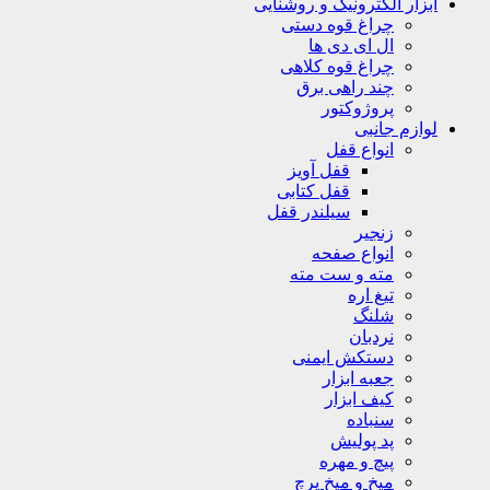
ابزار الکترونیک و روشنایی
چراغ قوه دستی
ال ای دی ها
چراغ قوه کلاهی
چند راهی برق
پروژوکتور
لوازم جانبی
انواع قفل
قفل آویز
قفل کتابی
سیلندر قفل
زنجیر
انواع صفحه
مته و ست مته
تیغ اره
شلنگ
نردبان
دستکش ایمنی
جعبه ابزار
کیف ابزار
سنباده
پد پولیش
پیچ و مهره
میخ و میخ پرچ