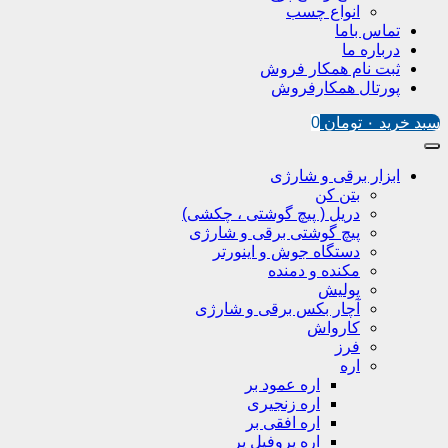
انواع چسب
تماس باما
درباره ما
ثبت نام همکار فروش
پورتال همکارفروش
سبد خرید
۰
تومان
0
ابزار برقی و شارژی
بتن کن
دریل ( پیچ گوشتی ، چکشی)
پیچ گوشتی برقی و شارژی
دستگاه جوش و اینورتر
مکنده و دمنده
پولیش
آچار بکس برقی و شارژی
کارواش
فرز
اره
اره عمود بر
اره زنجیری
اره افقی بر
اره پروفیل پر