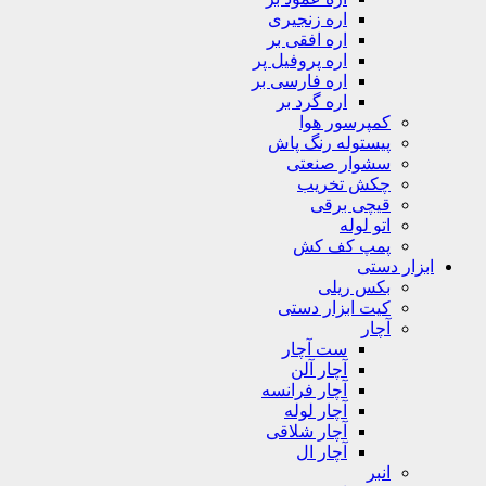
اره زنجیری
اره افقی بر
اره پروفیل پر
اره فارسی بر
اره گرد بر
کمپرسور هوا
پیستوله رنگ پاش
سشوار صنعتی
چکش تخریب
قیچی برقی
اتو لوله
پمپ کف کش
ابزار دستی
بکس ریلی
کیت ابزار دستی
آچار
ست آچار
آچار آلن
آچار فرانسه
آچار لوله
آچار شلاقی
آچار ال
انبر