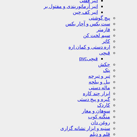
انبر قفلی
انبر آرماتوربندی و مفتول بر
انبر کف چین
پیچ گوشتی
ست بکس و آچار بکس
فازمتر
سیم لخت کن
کاتر
اره دستی و کمان اره
قیچی
قیچیpvc
چکش
پتک
تبر و تبرچه
بیل و بیلچه
ماله دستی
ابزار چند کاره
گیره و پیج دستی
کاردک
سوهان و مغار
منگنه کوب
روغن دان
سنبه و ابزار نشانه گزاری
قلم و دیلم