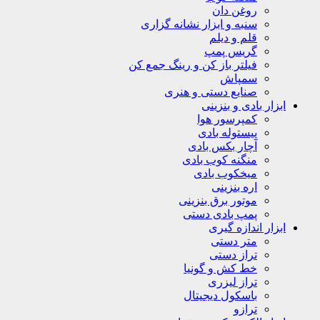
روغن دان
سنبه و ابزار نشانه گزاری
قلم و دیلم
گریس پمپ
فیلتر باز کن و رینگ جمع کن
سمپاش
صنایع دستی و هنری
ابزار بادی و بنزینی
کمپرسور هوا
پیستوله بادی
آچار بکس بادی
منگنه کوب بادی
میخکوب بادی
اره بنزینی
موتور برق بنزینی
پمپ بادی دستی
ابزار اندازه گیری
متر دستی
تراز دستی
خط کش و گونیا
تراز لیزری
باسکول دیجیتال
ترازو