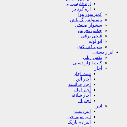
اره فارسی بر
اره گرد بر
کمپرسور هوا
پیستوله رنگ پاش
سشوار صنعتی
چکش تخریب
قیچی برقی
اتو لوله
پمپ کف کش
ابزار دستی
بکس ریلی
کیت ابزار دستی
آچار
ست آچار
آچار آلن
آچار فرانسه
آچار لوله
آچار شلاقی
آچار ال
انبر
انبردست
انبر سیم چین
انبر دم باریک