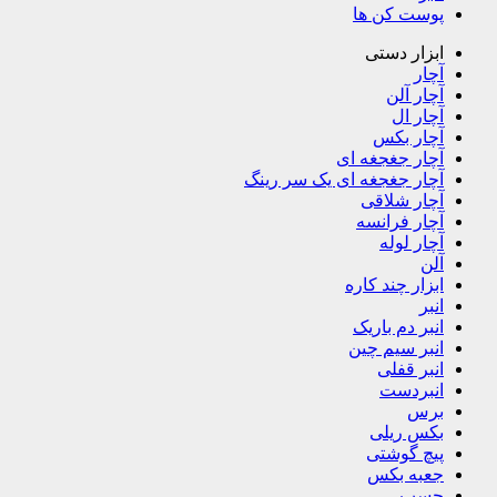
پوست کن ها
ابزار دستی
آچار
آچار آلن
آچار ال
آچار بکس
آچار جغجغه ای
آچار جغجغه ای یک سر رینگ
آچار شلاقی
آچار فرانسه
آچار لوله
آلن
ابزار چند کاره
انبر
انبر دم باریک
انبر سیم چین
انبر قفلی
انبردست
برس
بکس ریلی
پیچ گوشتی
جعبه بکس
چسب