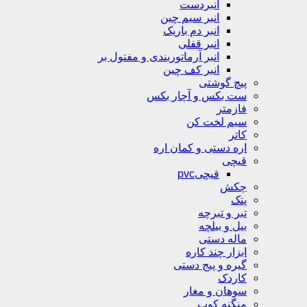
انبردست
انبر سیم چین
انبر دم باریک
انبر قفلی
انبر آرماتوربندی و مفتول بر
انبر کف چین
پیچ گوشتی
ست بکس و آچار بکس
فازمتر
سیم لخت کن
کاتر
اره دستی و کمان اره
قیچی
قیچیpvc
چکش
پتک
تبر و تبرچه
بیل و بیلچه
ماله دستی
ابزار چند کاره
گیره و پیج دستی
کاردک
سوهان و مغار
منگنه کوب