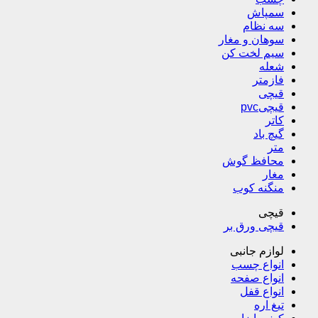
سمپاش
سه نظام
سوهان و مغار
سیم لخت کن
شعله
فازمتر
قیچی
قیچیpvc
کاتر
گیچ باد
متر
محافظ گوش
مغار
منگنه کوب
قیچی
قیچی ورق بر
لوازم جانبی
انواع چسب
انواع صفحه
انواع قفل
تیغ اره