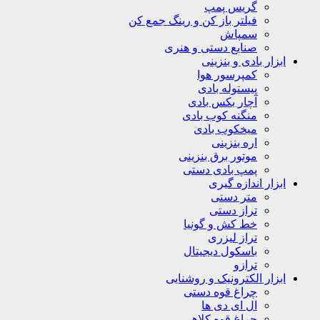
گریس پمپ
فیلتر باز کن و رینگ جمع کن
سمپاش
صنایع دستی و هنری
ابزار بادی و بنزینی
کمپرسور هوا
پیستوله بادی
آچار بکس بادی
منگنه کوب بادی
میخکوب بادی
اره بنزینی
موتور برق بنزینی
پمپ بادی دستی
ابزار اندازه گیری
متر دستی
تراز دستی
خط کش و گونیا
تراز لیزری
باسکول دیجیتال
ترازو
ابزار الکترونیک و روشنایی
چراغ قوه دستی
ال ای دی ها
چراغ قوه کلاهی