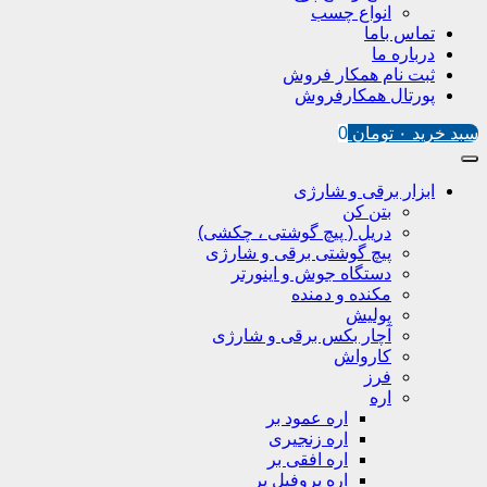
انواع چسب
تماس باما
درباره ما
ثبت نام همکار فروش
پورتال همکارفروش
سبد خرید
۰
تومان
0
ابزار برقی و شارژی
بتن کن
دریل ( پیچ گوشتی ، چکشی)
پیچ گوشتی برقی و شارژی
دستگاه جوش و اینورتر
مکنده و دمنده
پولیش
آچار بکس برقی و شارژی
کارواش
فرز
اره
اره عمود بر
اره زنجیری
اره افقی بر
اره پروفیل پر