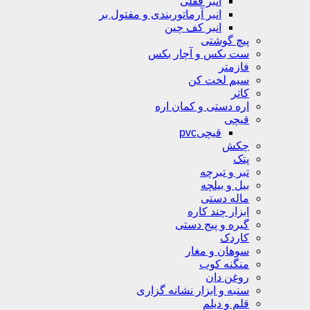
انبر قفلی
انبر آرماتوربندی و مفتول بر
انبر کف چین
پیچ گوشتی
ست بکس و آچار بکس
فازمتر
سیم لخت کن
کاتر
اره دستی و کمان اره
قیچی
قیچیpvc
چکش
پتک
تبر و تبرچه
بیل و بیلچه
ماله دستی
ابزار چند کاره
گیره و پیج دستی
کاردک
سوهان و مغار
منگنه کوب
روغن دان
سنبه و ابزار نشانه گزاری
قلم و دیلم