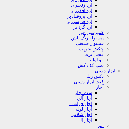
اره زنجیری
اره افقی بر
اره پروفیل پر
اره فارسی بر
اره گرد بر
کمپرسور هوا
پیستوله رنگ پاش
سشوار صنعتی
چکش تخریب
قیچی برقی
اتو لوله
پمپ کف کش
ابزار دستی
بکس ریلی
کیت ابزار دستی
آچار
ست آچار
آچار آلن
آچار فرانسه
آچار لوله
آچار شلاقی
آچار ال
انبر