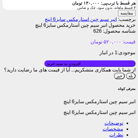
هر قسط با ترب‌پی:
۱۳۰,۰۰۰
تومان
۴ قسط ماهانه. بدون سود، چک و ضامن.
مقایسه
برچسب:
انبر سیم چین استارمکس سایز6 اینچ
خرید محصول انبر سیم چین استارمکس سایز6 اینچ
شناسه محصول:
626
قیمت:
۵۲۰,۰۰۰
تومان
موجودی:
1 در انبار
بروزرسانی قیمت: ۱۴۰۵/۰۱/۱۰
افزودن به سبد خرید
از شما بابت همکاری متشکریم...
آیا از قیمت های ما رضایت دارید؟
بله
خیر
معرفی کوتاه
انبر سیم چین استارمکس سایز6 اینچ
انبر سیم چین استارمکس سایز6 اینچ
توضیحات
مشخصات
نظرات