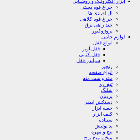
ابزار الکترونیک و روشنایی
چراغ قوه دستی
ال ای دی ها
چراغ قوه کلاهی
چند راهی برق
پروژوکتور
لوازم جانبی
انواع قفل
قفل آویز
قفل کتابی
سیلندر قفل
زنجیر
انواع صفحه
مته و ست مته
تیغ اره
شلنگ
نردبان
دستکش ایمنی
جعبه ابزار
کیف ابزار
سنباده
پد پولیش
پیچ و مهره
میخ و میخ پرچ