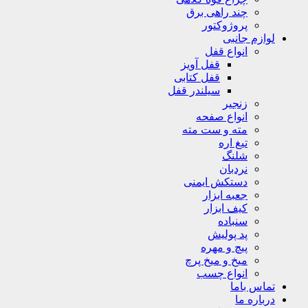
چند راهی برق
پروژوکتور
لوازم جانبی
انواع قفل
قفل آویز
قفل کتابی
سیلندر قفل
زنجیر
انواع صفحه
مته و ست مته
تیغ اره
شلنگ
نردبان
دستکش ایمنی
جعبه ابزار
کیف ابزار
سنباده
پد پولیش
پیچ و مهره
میخ و میخ پرچ
انواع چسب
تماس باما
درباره ما