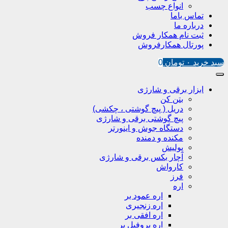
انواع چسب
تماس باما
درباره ما
ثبت نام همکار فروش
پورتال همکارفروش
سبد خرید
۰
تومان
0
ابزار برقی و شارژی
بتن کن
دریل ( پیچ گوشتی ، چکشی)
پیچ گوشتی برقی و شارژی
دستگاه جوش و اینورتر
مکنده و دمنده
پولیش
آچار بکس برقی و شارژی
کارواش
فرز
اره
اره عمود بر
اره زنجیری
اره افقی بر
اره پروفیل پر