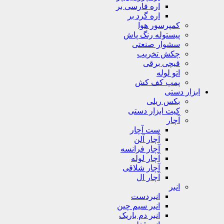
اره فارسی بر
اره گرد بر
کمپرسور هوا
پیستوله رنگ پاش
سشوار صنعتی
چکش تخریب
قیچی برقی
اتو لوله
پمپ کف کش
ابزار دستی
بکس ریلی
کیت ابزار دستی
آچار
ست آچار
آچار آلن
آچار فرانسه
آچار لوله
آچار شلاقی
آچار ال
انبر
انبردست
انبر سیم چین
انبر دم باریک