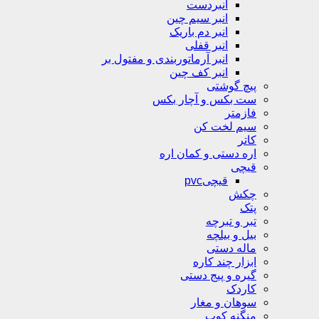
انبردست
انبر سیم چین
انبر دم باریک
انبر قفلی
انبر آرماتوربندی و مفتول بر
انبر کف چین
پیچ گوشتی
ست بکس و آچار بکس
فازمتر
سیم لخت کن
کاتر
اره دستی و کمان اره
قیچی
قیچیpvc
چکش
پتک
تبر و تبرچه
بیل و بیلچه
ماله دستی
ابزار چند کاره
گیره و پیج دستی
کاردک
سوهان و مغار
منگنه کوب