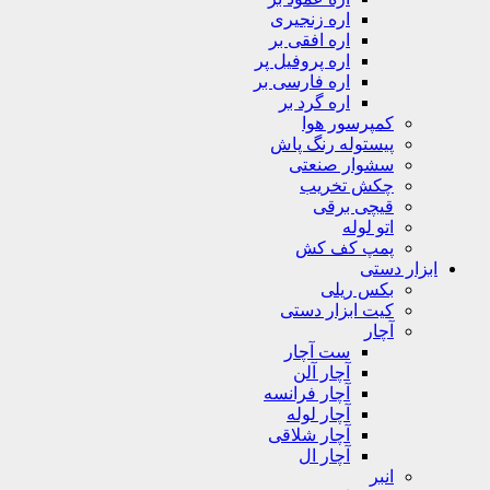
اره زنجیری
اره افقی بر
اره پروفیل پر
اره فارسی بر
اره گرد بر
کمپرسور هوا
پیستوله رنگ پاش
سشوار صنعتی
چکش تخریب
قیچی برقی
اتو لوله
پمپ کف کش
ابزار دستی
بکس ریلی
کیت ابزار دستی
آچار
ست آچار
آچار آلن
آچار فرانسه
آچار لوله
آچار شلاقی
آچار ال
انبر