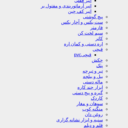
انبر قفلی
انبر آرماتوربندی و مفتول بر
انبر کف چین
پیچ گوشتی
ست بکس و آچار بکس
فازمتر
سیم لخت کن
کاتر
اره دستی و کمان اره
قیچی
قیچیpvc
چکش
پتک
تبر و تبرچه
بیل و بیلچه
ماله دستی
ابزار چند کاره
گیره و پیج دستی
کاردک
سوهان و مغار
منگنه کوب
روغن دان
سنبه و ابزار نشانه گزاری
قلم و دیلم