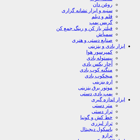
روغن دان
سنبه و ابزار نشانه گزاری
قلم و دیلم
گریس پمپ
فیلتر باز کن و رینگ جمع کن
سمپاش
صنایع دستی و هنری
ابزار بادی و بنزینی
کمپرسور هوا
پیستوله بادی
آچار بکس بادی
منگنه کوب بادی
میخکوب بادی
اره بنزینی
موتور برق بنزینی
پمپ بادی دستی
ابزار اندازه گیری
متر دستی
تراز دستی
خط کش و گونیا
تراز لیزری
باسکول دیجیتال
ترازو