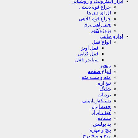
ابزار الکترونیک و روشنایی
چراغ قوه دستی
ال ای دی ها
چراغ قوه کلاهی
چند راهی برق
پروژوکتور
لوازم جانبی
انواع قفل
قفل آویز
قفل کتابی
سیلندر قفل
زنجیر
انواع صفحه
مته و ست مته
تیغ اره
شلنگ
نردبان
دستکش ایمنی
جعبه ابزار
کیف ابزار
سنباده
پد پولیش
پیچ و مهره
میخ و میخ پرچ