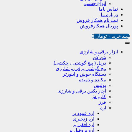
انواع چسب
تماس باما
درباره ما
ثبت نام همکار فروش
پورتال همکارفروش
سبد خرید
۰
تومان
0
ابزار برقی و شارژی
بتن کن
دریل ( پیچ گوشتی ، چکشی)
پیچ گوشتی برقی و شارژی
دستگاه جوش و اینورتر
مکنده و دمنده
پولیش
آچار بکس برقی و شارژی
کارواش
فرز
اره
اره عمود بر
اره زنجیری
اره افقی بر
اره پروفیل پر