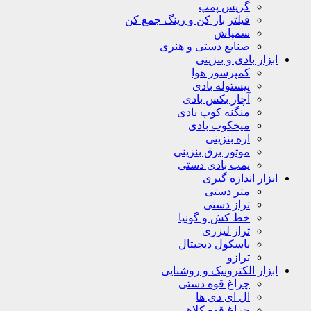
گریس پمپ
فیلتر باز کن و رینگ جمع کن
سمپاش
صنایع دستی و هنری
ابزار بادی و بنزینی
کمپرسور هوا
پیستوله بادی
آچار بکس بادی
منگنه کوب بادی
میخکوب بادی
اره بنزینی
موتور برق بنزینی
پمپ بادی دستی
ابزار اندازه گیری
متر دستی
تراز دستی
خط کش و گونیا
تراز لیزری
باسکول دیجیتال
ترازو
ابزار الکترونیک و روشنایی
چراغ قوه دستی
ال ای دی ها
چراغ قوه کلاهی