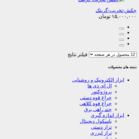
چکش-تخریب-گریتک
۱۵,۰۰۰,۰۰۰
تومان
فیلتر نتایج
دسته های محصولات
ابزار الکترونیک و روشنایی
ال ای دی ها
پروژوکتور
چراغ قوه دستی
چراغ قوه کلاهی
چند راهی برق
ابزار اندازه گیری
باسکول دیجیتال
تراز دستی
تراز لیزری
ترازو