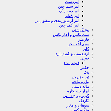
انبردست
انبر سیم چین
انبر دم باریک
انبر قفلی
انبر آرماتوربندی و مفتول بر
انبر کف چین
پیچ گوشتی
ست بکس و آچار بکس
فازمتر
سیم لخت کن
کاتر
اره دستی و کمان اره
قیچی
قیچیpvc
چکش
پتک
تبر و تبرچه
بیل و بیلچه
ماله دستی
ابزار چند کاره
گیره و پیج دستی
کاردک
سوهان و مغار
منگنه کوب