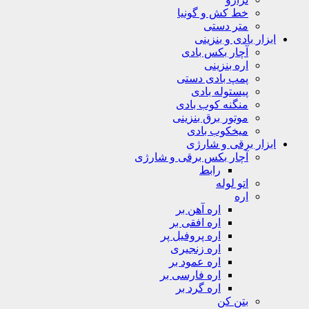
خط کش و گونیا
متر دستی
ابزار بادی و بنزینی
آچار بکس بادی
اره بنزینی
پمپ بادی دستی
پیستوله بادی
منگنه کوب بادی
موتور برق بنزینی
میخکوب بادی
ابزار برقی و شارژی
آچار بکس برقی و شارژی
رابط
اتو لوله
اره
اره آهن بر
اره افقی بر
اره پروفیل پر
اره زنجیری
اره عمود بر
اره فارسی بر
اره گرد بر
بتن کن