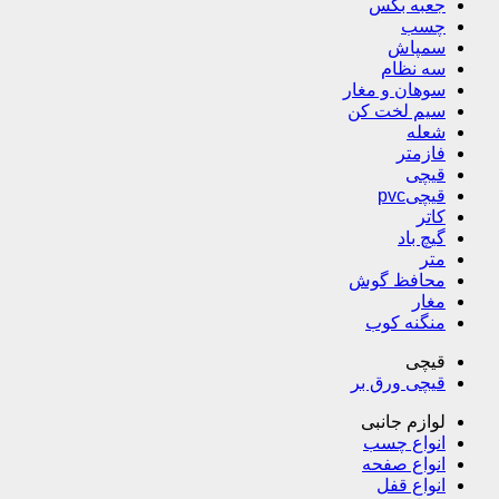
جعبه بکس
چسب
سمپاش
سه نظام
سوهان و مغار
سیم لخت کن
شعله
فازمتر
قیچی
قیچیpvc
کاتر
گیچ باد
متر
محافظ گوش
مغار
منگنه کوب
قیچی
قیچی ورق بر
لوازم جانبی
انواع چسب
انواع صفحه
انواع قفل