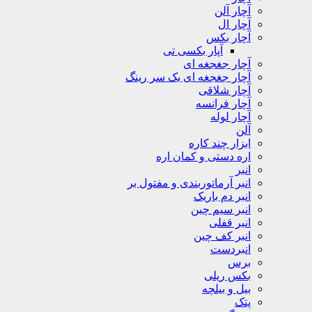
آچار آلن
آچار ال
آچار بکس
آپار بکسی تی
آچار جغجغه ای
آچار جغجغه ای یک سر رینگ
آچار شلاقی
آچار فرانسه
آچار لوله
آلن
ابزار چند کاره
اره دستی و کمان اره
انبر
انبر آرماتوربندی و مفتول بر
انبر دم باریک
انبر سیم چین
انبر قفلی
انبر کف چین
انبردست
برس
بکس ریلی
بیل و بیلچه
پتک