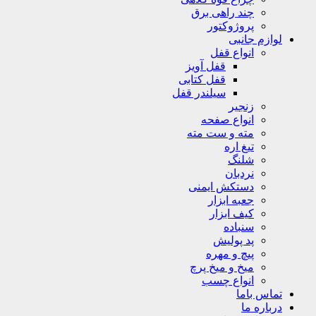
چند راهی برق
پروژوکتور
لوازم جانبی
انواع قفل
قفل آویز
قفل کتابی
سیلندر قفل
زنجیر
انواع صفحه
مته و ست مته
تیغ اره
شلنگ
نردبان
دستکش ایمنی
جعبه ابزار
کیف ابزار
سنباده
پد پولیش
پیچ و مهره
میخ و میخ پرچ
انواع چسب
تماس باما
درباره ما