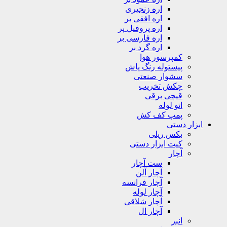
اره زنجیری
اره افقی بر
اره پروفیل پر
اره فارسی بر
اره گرد بر
کمپرسور هوا
پیستوله رنگ پاش
سشوار صنعتی
چکش تخریب
قیچی برقی
اتو لوله
پمپ کف کش
ابزار دستی
بکس ریلی
کیت ابزار دستی
آچار
ست آچار
آچار آلن
آچار فرانسه
آچار لوله
آچار شلاقی
آچار ال
انبر