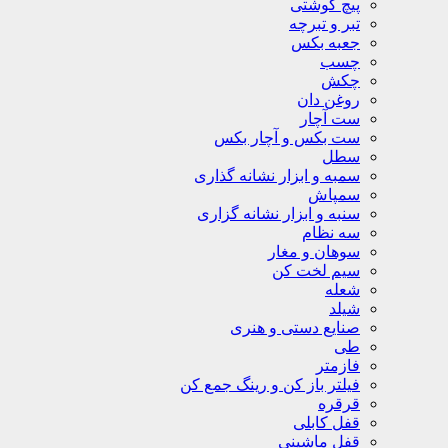
پیچ گوشتی
تبر و تبرچه
جعبه بکس
چسب
چکش
روغن دان
ست آچار
ست بکس و آچار بکس
سطل
سمبه و ابزار نشانه گذاری
سمپاش
سنبه و ابزار نشانه گزاری
سه نظام
سوهان و مغار
سیم لخت کن
شعله
شیلد
صنایع دستی و هنری
طی
فازمتر
فیلتر باز کن و رینگ جمع کن
قرقره
قفل کابلی
قفل ماشینی