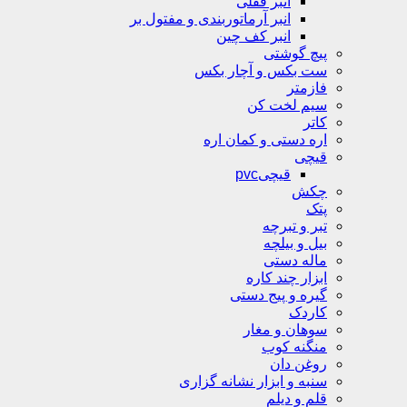
انبر قفلی
انبر آرماتوربندی و مفتول بر
انبر کف چین
پیچ گوشتی
ست بکس و آچار بکس
فازمتر
سیم لخت کن
کاتر
اره دستی و کمان اره
قیچی
قیچیpvc
چکش
پتک
تبر و تبرچه
بیل و بیلچه
ماله دستی
ابزار چند کاره
گیره و پیج دستی
کاردک
سوهان و مغار
منگنه کوب
روغن دان
سنبه و ابزار نشانه گزاری
قلم و دیلم