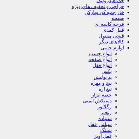
جک هیدرولیک
حراجی و تخفیف های ویژه
خار جمع کن وبازکن
صفحه
فرچه کاسه ای
قفل کمدی
قیچی مفتول
کالاهای دیگر
لوازم جانبی
انواع چسب
انواع صفحه
انواع قفل
بکس
پد پولیش
پیچ و مهره
تیغ اره
جعبه ابزار
دستکش ایمنی
رگلاتور
زنجیر
سنباده
سیلندر قفل
شلنگ
قفل آویز