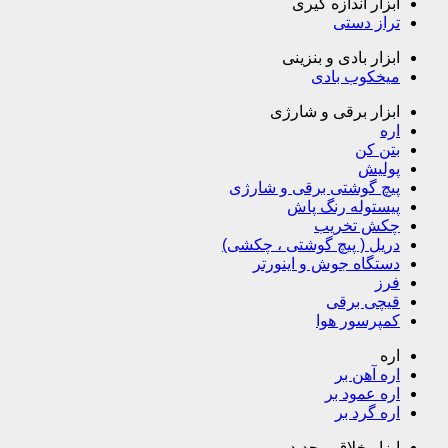
ابزار اندازه گیری
تراز دستی
ابزار بادی و بنزینی
میخکوب بادی
ابزار برقی و شارژی
اره
بتن کن
پولیش
پیچ گوشتی برقی و شارژی
پیستوله رنگ پاش
چکش تخریب
دریل ( پیچ گوشتی ، چکشی)
دستگاه جوش و اینورتر
فرز
قیچی برقی
کمپرسور هوا
اره
اره آهن بر
اره عمود بر
اره گرد بر
ابزار خلاق و جدید