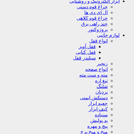
ابزار الکترونیک و روشنایی
چراغ قوه دستی
ال ای دی ها
چراغ قوه کلاهی
چند راهی برق
پروژوکتور
لوازم جانبی
انواع قفل
قفل آویز
قفل کتابی
سیلندر قفل
زنجیر
انواع صفحه
مته و ست مته
تیغ اره
شلنگ
نردبان
دستکش ایمنی
جعبه ابزار
کیف ابزار
سنباده
پد پولیش
پیچ و مهره
میخ و میخ پرچ