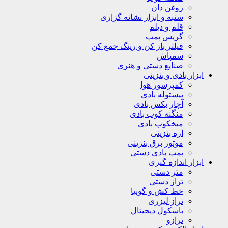
روغن دان
سنبه و ابزار نشانه گزاری
قلم و دیلم
گریس پمپ
فیلتر باز کن و رینگ جمع کن
سمپاش
صنایع دستی و هنری
ابزار بادی و بنزینی
کمپرسور هوا
پیستوله بادی
آچار بکس بادی
منگنه کوب بادی
میخکوب بادی
اره بنزینی
موتور برق بنزینی
پمپ بادی دستی
ابزار اندازه گیری
متر دستی
تراز دستی
خط کش و گونیا
تراز لیزری
باسکول دیجیتال
ترازو