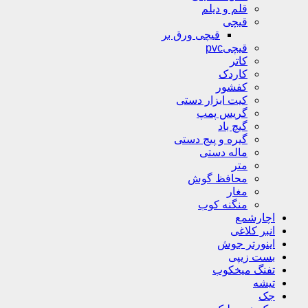
قلم و دیلم
قیچی
قیچی ورق بر
قیچیpvc
کاتر
کاردک
کفشور
کیت ابزار دستی
گریس پمپ
گیچ باد
گیره و پیج دستی
ماله دستی
متر
محافظ گوش
مغار
منگنه کوب
اچارشمع
انبر کلاغی
اینورتر جوش
بست زیپی
تفنگ میخکوب
تیشه
جک