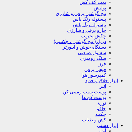
پمپ کف کش
پولیش
پیچ گوشتی برقی و شارژی
پیستوله رنگ پاس
پیستوله رنگ پاش
جارو برقی و شارژی
چکش تخریب
دریل ( پیچ گوشتی ، چکشی)
دستگاه جوش و اینورتر
سشوار صنعتی
سنگ رومیزی
فرز
قیچی برقی
کمپرسور هوا
ابزار خلاق و جدید
انبر
پوست سیب زمینی کن
پوست کن ها
توری
چاقو
چکمه
کش و طناب
ابزار دستی
آچار