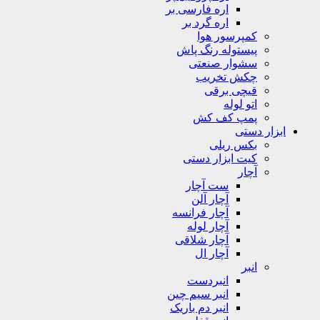
اره فارسی بر
اره گرد بر
کمپرسور هوا
پیستوله رنگ پاش
سشوار صنعتی
چکش تخریب
قیچی برقی
اتو لوله
پمپ کف کش
ابزار دستی
بکس ریلی
کیت ابزار دستی
آچار
ست آچار
آچار آلن
آچار فرانسه
آچار لوله
آچار شلاقی
آچار ال
انبر
انبردست
انبر سیم چین
انبر دم باریک