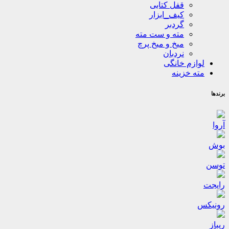
قفل کتابی
کیف_ابزار
گردبر
مته و ست مته
میخ و میخ پرچ
نردبان
لوازم خانگی
مته خزینه
برندها
آروا
بوش
توسن
رایجت
رونیکس
ریباز