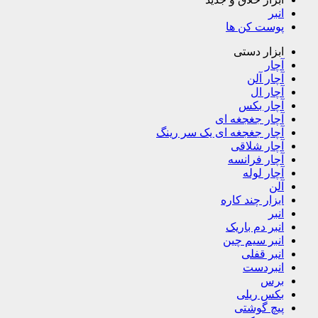
انبر
پوست کن ها
ابزار دستی
آچار
آچار آلن
آچار ال
آچار بکس
آچار جغجغه ای
آچار جغجغه ای یک سر رینگ
آچار شلاقی
آچار فرانسه
آچار لوله
آلن
ابزار چند کاره
انبر
انبر دم باریک
انبر سیم چین
انبر قفلی
انبردست
برس
بکس ریلی
پیچ گوشتی