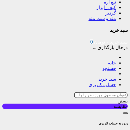
تیغ اره
کیف_ابزار
گردبر
مته و ست مته
سبد خرید
سبد خرید
۰
تومان
0
درحال بارگذاری ...
خانه
جستجو
سبد خرید
حساب کاربری
بستن
مقایسه
ورود به حساب کاربری