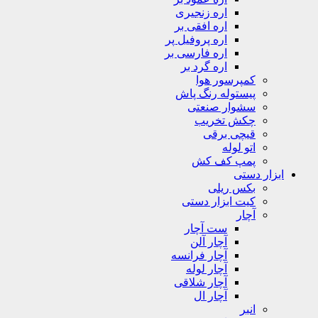
اره زنجیری
اره افقی بر
اره پروفیل پر
اره فارسی بر
اره گرد بر
کمپرسور هوا
پیستوله رنگ پاش
سشوار صنعتی
چکش تخریب
قیچی برقی
اتو لوله
پمپ کف کش
ابزار دستی
بکس ریلی
کیت ابزار دستی
آچار
ست آچار
آچار آلن
آچار فرانسه
آچار لوله
آچار شلاقی
آچار ال
انبر