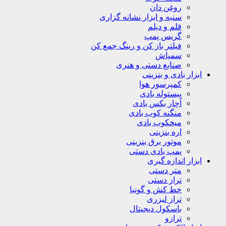
روغن دان
سنبه و ابزار نشانه گزاری
قلم و دیلم
گریس پمپ
فیلتر باز کن و رینگ جمع کن
سمپاش
صنایع دستی و هنری
ابزار بادی و بنزینی
کمپرسور هوا
پیستوله بادی
آچار بکس بادی
منگنه کوب بادی
میخکوب بادی
اره بنزینی
موتور برق بنزینی
پمپ بادی دستی
ابزار اندازه گیری
متر دستی
تراز دستی
خط کش و گونیا
تراز لیزری
باسکول دیجیتال
ترازو