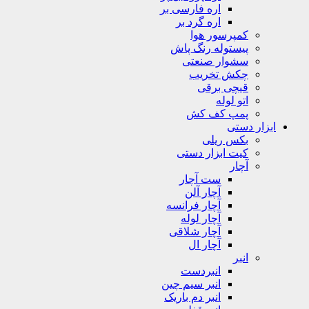
اره فارسی بر
اره گرد بر
کمپرسور هوا
پیستوله رنگ پاش
سشوار صنعتی
چکش تخریب
قیچی برقی
اتو لوله
پمپ کف کش
ابزار دستی
بکس ریلی
کیت ابزار دستی
آچار
ست آچار
آچار آلن
آچار فرانسه
آچار لوله
آچار شلاقی
آچار ال
انبر
انبردست
انبر سیم چین
انبر دم باریک