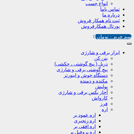
انواع چسب
تماس باما
درباره ما
ثبت نام همکار فروش
پورتال همکارفروش
سبد خرید
۰
تومان
0
ابزار برقی و شارژی
بتن کن
دریل ( پیچ گوشتی ، چکشی)
پیچ گوشتی برقی و شارژی
دستگاه جوش و اینورتر
مکنده و دمنده
پولیش
آچار بکس برقی و شارژی
کارواش
فرز
اره
اره عمود بر
اره زنجیری
اره افقی بر
اره پروفیل پر