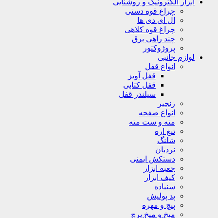
ابزار الکترونیک و روشنایی
چراغ قوه دستی
ال ای دی ها
چراغ قوه کلاهی
چند راهی برق
پروژوکتور
لوازم جانبی
انواع قفل
قفل آویز
قفل کتابی
سیلندر قفل
زنجیر
انواع صفحه
مته و ست مته
تیغ اره
شلنگ
نردبان
دستکش ایمنی
جعبه ابزار
کیف ابزار
سنباده
پد پولیش
پیچ و مهره
میخ و میخ پرچ