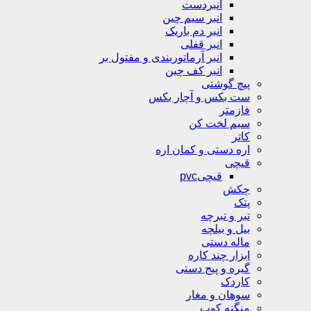
انبردست
انبر سیم چین
انبر دم باریک
انبر قفلی
انبر آرماتوربندی و مفتول بر
انبر کف چین
پیچ گوشتی
ست بکس و آچار بکس
فازمتر
سیم لخت کن
کاتر
اره دستی و کمان اره
قیچی
قیچیpvc
چکش
پتک
تبر و تبرچه
بیل و بیلچه
ماله دستی
ابزار چند کاره
گیره و پیج دستی
کاردک
سوهان و مغار
منگنه کوب