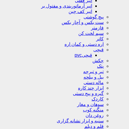
انبر قفلی
انبر آرماتوربندی و مفتول بر
انبر کف چین
پیچ گوشتی
ست بکس و آچار بکس
فازمتر
سیم لخت کن
کاتر
اره دستی و کمان اره
قیچی
قیچیpvc
چکش
پتک
تبر و تبرچه
بیل و بیلچه
ماله دستی
ابزار چند کاره
گیره و پیج دستی
کاردک
سوهان و مغار
منگنه کوب
روغن دان
سنبه و ابزار نشانه گزاری
قلم و دیلم