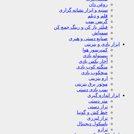
روغن دان
سنبه و ابزار نشانه گزاری
قلم و دیلم
گریس پمپ
فیلتر باز کن و رینگ جمع کن
سمپاش
صنایع دستی و هنری
ابزار بادی و بنزینی
کمپرسور هوا
پیستوله بادی
آچار بکس بادی
منگنه کوب بادی
میخکوب بادی
اره بنزینی
موتور برق بنزینی
پمپ بادی دستی
ابزار اندازه گیری
متر دستی
تراز دستی
خط کش و گونیا
تراز لیزری
باسکول دیجیتال
ترازو