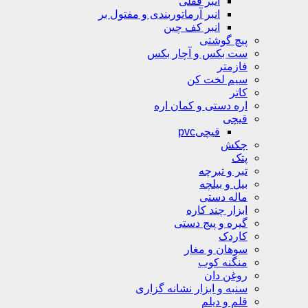
انبر قفلی
انبر آرماتوربندی و مفتول بر
انبر کف چین
پیچ گوشتی
ست بکس و آچار بکس
فازمتر
سیم لخت کن
کاتر
اره دستی و کمان اره
قیچی
قیچیpvc
چکش
پتک
تبر و تبرچه
بیل و بیلچه
ماله دستی
ابزار چند کاره
گیره و پیج دستی
کاردک
سوهان و مغار
منگنه کوب
روغن دان
سنبه و ابزار نشانه گزاری
قلم و دیلم