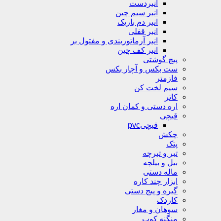
انبردست
انبر سیم چین
انبر دم باریک
انبر قفلی
انبر آرماتوربندی و مفتول بر
انبر کف چین
پیچ گوشتی
ست بکس و آچار بکس
فازمتر
سیم لخت کن
کاتر
اره دستی و کمان اره
قیچی
قیچیpvc
چکش
پتک
تبر و تبرچه
بیل و بیلچه
ماله دستی
ابزار چند کاره
گیره و پیج دستی
کاردک
سوهان و مغار
منگنه کوب