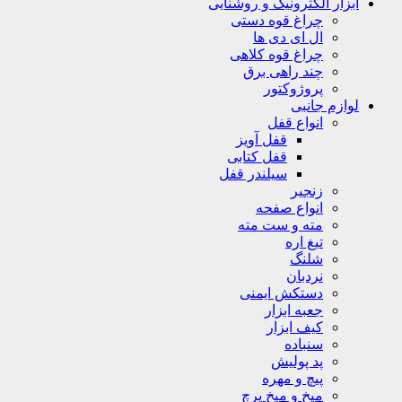
ابزار الکترونیک و روشنایی
چراغ قوه دستی
ال ای دی ها
چراغ قوه کلاهی
چند راهی برق
پروژوکتور
لوازم جانبی
انواع قفل
قفل آویز
قفل کتابی
سیلندر قفل
زنجیر
انواع صفحه
مته و ست مته
تیغ اره
شلنگ
نردبان
دستکش ایمنی
جعبه ابزار
کیف ابزار
سنباده
پد پولیش
پیچ و مهره
میخ و میخ پرچ