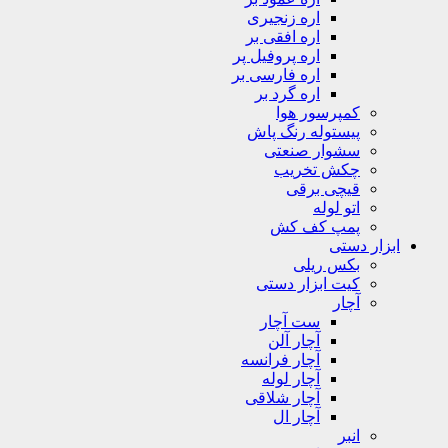
اره زنجیری
اره افقی بر
اره پروفیل پر
اره فارسی بر
اره گرد بر
کمپرسور هوا
پیستوله رنگ پاش
سشوار صنعتی
چکش تخریب
قیچی برقی
اتو لوله
پمپ کف کش
ابزار دستی
بکس ریلی
کیت ابزار دستی
آچار
ست آچار
آچار آلن
آچار فرانسه
آچار لوله
آچار شلاقی
آچار ال
انبر