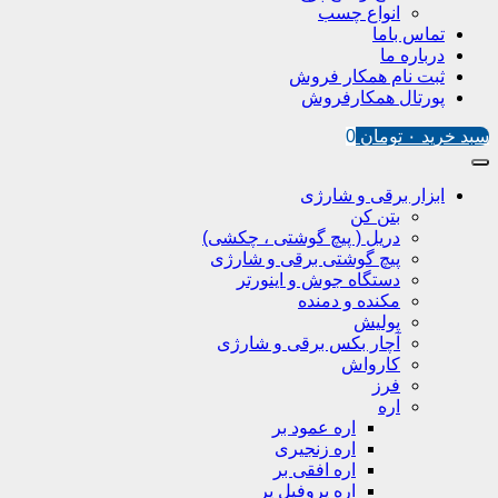
انواع چسب
تماس باما
درباره ما
ثبت نام همکار فروش
پورتال همکارفروش
سبد خرید
۰
تومان
0
ابزار برقی و شارژی
بتن کن
دریل ( پیچ گوشتی ، چکشی)
پیچ گوشتی برقی و شارژی
دستگاه جوش و اینورتر
مکنده و دمنده
پولیش
آچار بکس برقی و شارژی
کارواش
فرز
اره
اره عمود بر
اره زنجیری
اره افقی بر
اره پروفیل پر