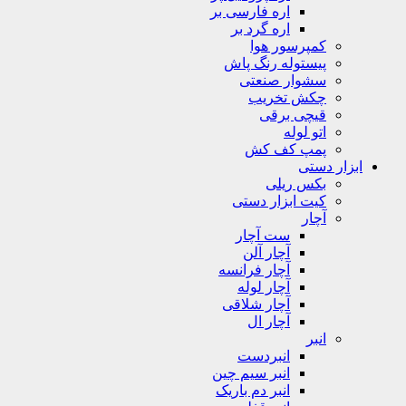
اره فارسی بر
اره گرد بر
کمپرسور هوا
پیستوله رنگ پاش
سشوار صنعتی
چکش تخریب
قیچی برقی
اتو لوله
پمپ کف کش
ابزار دستی
بکس ریلی
کیت ابزار دستی
آچار
ست آچار
آچار آلن
آچار فرانسه
آچار لوله
آچار شلاقی
آچار ال
انبر
انبردست
انبر سیم چین
انبر دم باریک