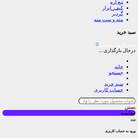
تیغ اره
کیف_ابزار
گردبر
مته و ست مته
سبد خرید
سبد خرید
۰
تومان
0
درحال بارگذاری ...
خانه
جستجو
سبد خرید
حساب کاربری
بستن
مقایسه
ورود به حساب کاربری