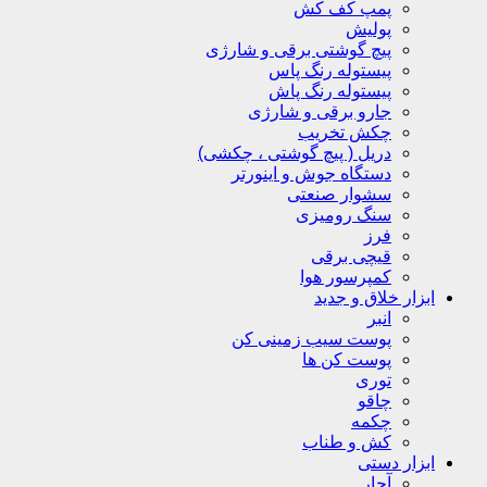
پمپ کف کش
پولیش
پیچ گوشتی برقی و شارژی
پیستوله رنگ پاس
پیستوله رنگ پاش
جارو برقی و شارژی
چکش تخریب
دریل ( پیچ گوشتی ، چکشی)
دستگاه جوش و اینورتر
سشوار صنعتی
سنگ رومیزی
فرز
قیچی برقی
کمپرسور هوا
ابزار خلاق و جدید
انبر
پوست سیب زمینی کن
پوست کن ها
توری
چاقو
چکمه
کش و طناب
ابزار دستی
آچار