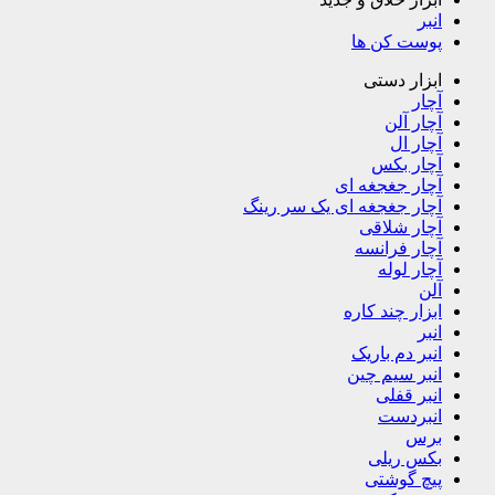
انبر
پوست کن ها
ابزار دستی
آچار
آچار آلن
آچار ال
آچار بکس
آچار جغجغه ای
آچار جغجغه ای یک سر رینگ
آچار شلاقی
آچار فرانسه
آچار لوله
آلن
ابزار چند کاره
انبر
انبر دم باریک
انبر سیم چین
انبر قفلی
انبردست
برس
بکس ریلی
پیچ گوشتی