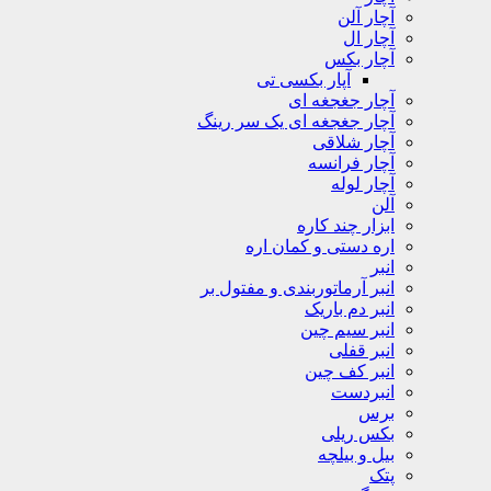
آچار آلن
آچار ال
آچار بکس
آپار بکسی تی
آچار جغجغه ای
آچار جغجغه ای یک سر رینگ
آچار شلاقی
آچار فرانسه
آچار لوله
آلن
ابزار چند کاره
اره دستی و کمان اره
انبر
انبر آرماتوربندی و مفتول بر
انبر دم باریک
انبر سیم چین
انبر قفلی
انبر کف چین
انبردست
برس
بکس ریلی
بیل و بیلچه
پتک