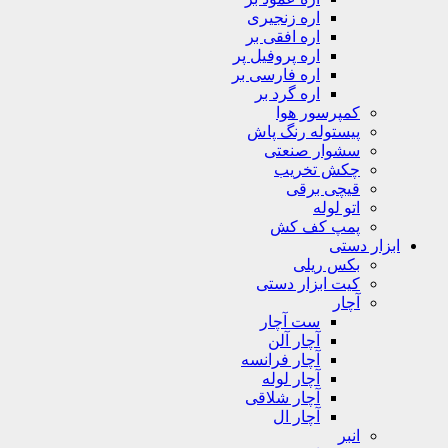
اره زنجیری
اره افقی بر
اره پروفیل پر
اره فارسی بر
اره گرد بر
کمپرسور هوا
پیستوله رنگ پاش
سشوار صنعتی
چکش تخریب
قیچی برقی
اتو لوله
پمپ کف کش
ابزار دستی
بکس ریلی
کیت ابزار دستی
آچار
ست آچار
آچار آلن
آچار فرانسه
آچار لوله
آچار شلاقی
آچار ال
انبر