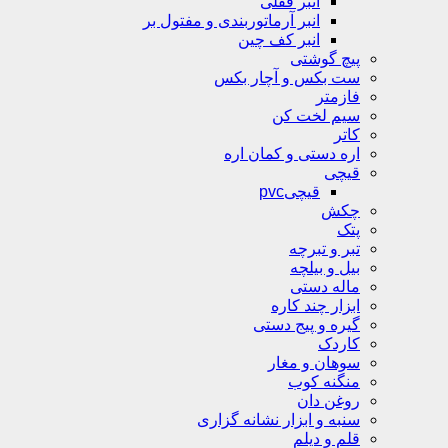
انبر قفلی
انبر آرماتوربندی و مفتول بر
انبر کف چین
پیچ گوشتی
ست بکس و آچار بکس
فازمتر
سیم لخت کن
کاتر
اره دستی و کمان اره
قیچی
قیچیpvc
چکش
پتک
تبر و تبرچه
بیل و بیلچه
ماله دستی
ابزار چند کاره
گیره و پیج دستی
کاردک
سوهان و مغار
منگنه کوب
روغن دان
سنبه و ابزار نشانه گزاری
قلم و دیلم