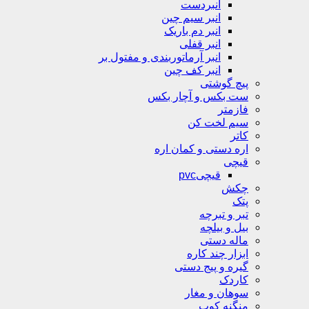
انبردست
انبر سیم چین
انبر دم باریک
انبر قفلی
انبر آرماتوربندی و مفتول بر
انبر کف چین
پیچ گوشتی
ست بکس و آچار بکس
فازمتر
سیم لخت کن
کاتر
اره دستی و کمان اره
قیچی
قیچیpvc
چکش
پتک
تبر و تبرچه
بیل و بیلچه
ماله دستی
ابزار چند کاره
گیره و پیج دستی
کاردک
سوهان و مغار
منگنه کوب