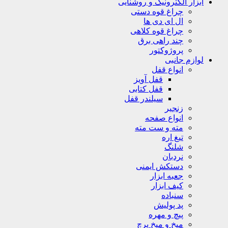
ابزار الکترونیک و روشنایی
چراغ قوه دستی
ال ای دی ها
چراغ قوه کلاهی
چند راهی برق
پروژوکتور
لوازم جانبی
انواع قفل
قفل آویز
قفل کتابی
سیلندر قفل
زنجیر
انواع صفحه
مته و ست مته
تیغ اره
شلنگ
نردبان
دستکش ایمنی
جعبه ابزار
کیف ابزار
سنباده
پد پولیش
پیچ و مهره
میخ و میخ پرچ