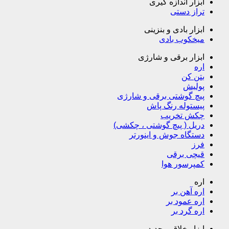
ابزار اندازه گیری
تراز دستی
ابزار بادی و بنزینی
میخکوب بادی
ابزار برقی و شارژی
اره
بتن کن
پولیش
پیچ گوشتی برقی و شارژی
پیستوله رنگ پاش
چکش تخریب
دریل ( پیچ گوشتی ، چکشی)
دستگاه جوش و اینورتر
فرز
قیچی برقی
کمپرسور هوا
اره
اره آهن بر
اره عمود بر
اره گرد بر
ابزار خلاق و جدید