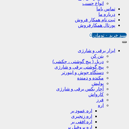
انواع چسب
تماس باما
درباره ما
ثبت نام همکار فروش
پورتال همکارفروش
سبد خرید
۰
تومان
0
ابزار برقی و شارژی
بتن کن
دریل ( پیچ گوشتی ، چکشی)
پیچ گوشتی برقی و شارژی
دستگاه جوش و اینورتر
مکنده و دمنده
پولیش
آچار بکس برقی و شارژی
کارواش
فرز
اره
اره عمود بر
اره زنجیری
اره افقی بر
اره پروفیل پر