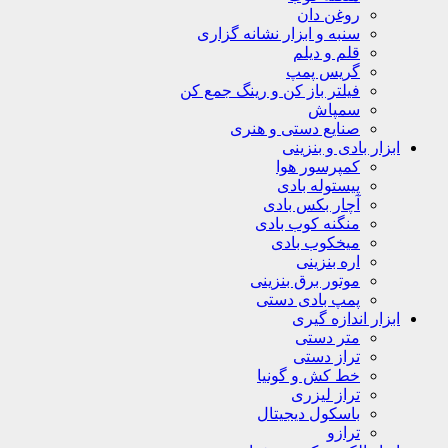
روغن دان
سنبه و ابزار نشانه گزاری
قلم و دیلم
گریس پمپ
فیلتر باز کن و رینگ جمع کن
سمپاش
صنایع دستی و هنری
ابزار بادی و بنزینی
کمپرسور هوا
پیستوله بادی
آچار بکس بادی
منگنه کوب بادی
میخکوب بادی
اره بنزینی
موتور برق بنزینی
پمپ بادی دستی
ابزار اندازه گیری
متر دستی
تراز دستی
خط کش و گونیا
تراز لیزری
باسکول دیجیتال
ترازو