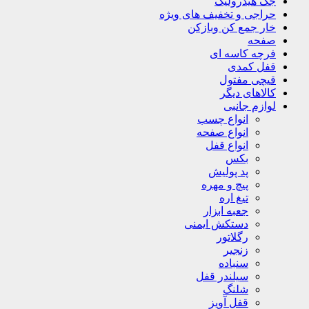
جک هیدرولیک
حراجی و تخفیف های ویژه
خار جمع کن وبازکن
صفحه
فرچه کاسه ای
قفل کمدی
قیچی مفتول
کالاهای دیگر
لوازم جانبی
انواع چسب
انواع صفحه
انواع قفل
بکس
پد پولیش
پیچ و مهره
تیغ اره
جعبه ابزار
دستکش ایمنی
رگلاتور
زنجیر
سنباده
سیلندر قفل
شلنگ
قفل آویز