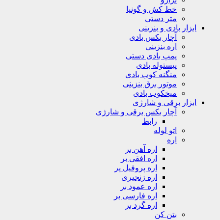
خط کش و گونیا
متر دستی
ابزار بادی و بنزینی
آچار بکس بادی
اره بنزینی
پمپ بادی دستی
پیستوله بادی
منگنه کوب بادی
موتور برق بنزینی
میخکوب بادی
ابزار برقی و شارژی
آچار بکس برقی و شارژی
رابط
اتو لوله
اره
اره آهن بر
اره افقی بر
اره پروفیل پر
اره زنجیری
اره عمود بر
اره فارسی بر
اره گرد بر
بتن کن