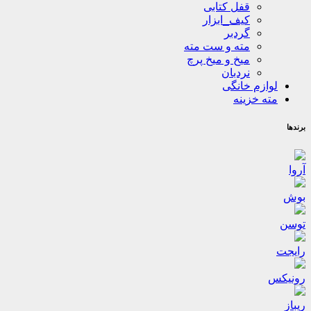
قفل کتابی
کیف_ابزار
گردبر
مته و ست مته
میخ و میخ پرچ
نردبان
لوازم خانگی
مته خزینه
برندها
آروا
بوش
توسن
رایجت
رونیکس
ریباز