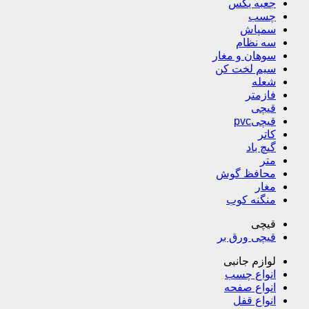
جعبه بکس
چسب
سمپاش
سه نظام
سوهان و مغار
سیم لخت کن
شعله
فازمتر
قیچی
قیچیpvc
کاتر
گیچ باد
متر
محافظ گوش
مغار
منگنه کوب
قیچی
قیچی ورق بر
لوازم جانبی
انواع چسب
انواع صفحه
انواع قفل