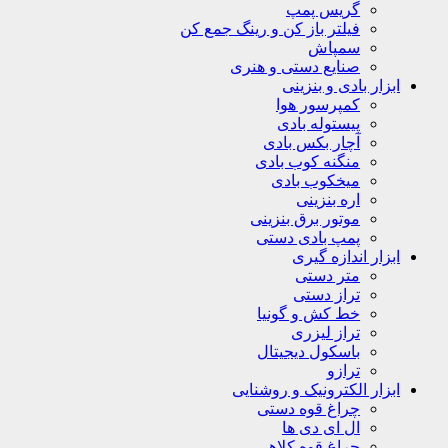
گریس پمپ
فیلتر باز کن و رینگ جمع کن
سمپاش
صنایع دستی و هنری
ابزار بادی و بنزینی
کمپرسور هوا
پیستوله بادی
آچار بکس بادی
منگنه کوب بادی
میخکوب بادی
اره بنزینی
موتور برق بنزینی
پمپ بادی دستی
ابزار اندازه گیری
متر دستی
تراز دستی
خط کش و گونیا
تراز لیزری
باسکول دیجیتال
ترازو
ابزار الکترونیک و روشنایی
چراغ قوه دستی
ال ای دی ها
چراغ قوه کلاهی