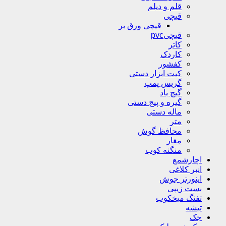
قلم و دیلم
قیچی
قیچی ورق بر
قیچیpvc
کاتر
کاردک
کفشور
کیت ابزار دستی
گریس پمپ
گیچ باد
گیره و پیج دستی
ماله دستی
متر
محافظ گوش
مغار
منگنه کوب
اچارشمع
انبر کلاغی
اینورتر جوش
بست زیپی
تفنگ میخکوب
تیشه
جک