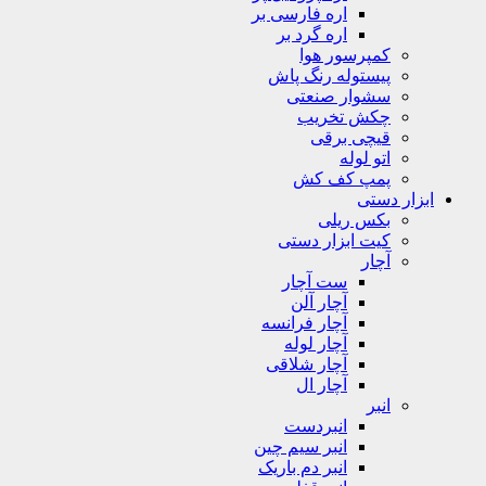
اره فارسی بر
اره گرد بر
کمپرسور هوا
پیستوله رنگ پاش
سشوار صنعتی
چکش تخریب
قیچی برقی
اتو لوله
پمپ کف کش
ابزار دستی
بکس ریلی
کیت ابزار دستی
آچار
ست آچار
آچار آلن
آچار فرانسه
آچار لوله
آچار شلاقی
آچار ال
انبر
انبردست
انبر سیم چین
انبر دم باریک