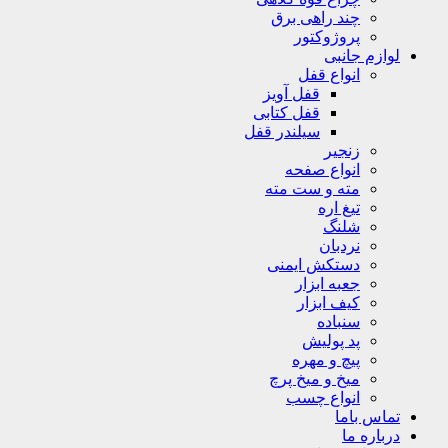
چند راهی برق
پروژوکتور
لوازم جانبی
انواع قفل
قفل آویز
قفل کتابی
سیلندر قفل
زنجیر
انواع صفحه
مته و ست مته
تیغ اره
شلنگ
نردبان
دستکش ایمنی
جعبه ابزار
کیف ابزار
سنباده
پد پولیش
پیچ و مهره
میخ و میخ پرچ
انواع چسب
تماس باما
درباره ما