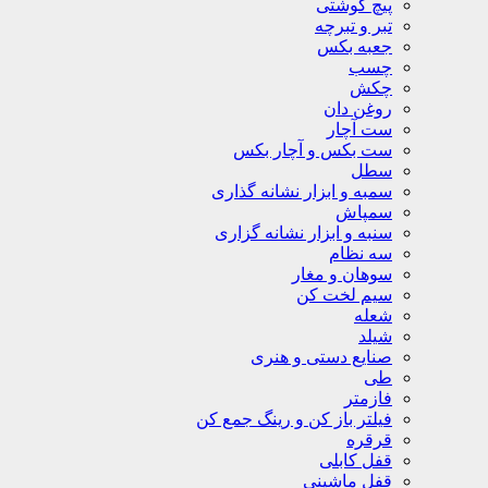
پیچ گوشتی
تبر و تبرچه
جعبه بکس
چسب
چکش
روغن دان
ست آچار
ست بکس و آچار بکس
سطل
سمبه و ابزار نشانه گذاری
سمپاش
سنبه و ابزار نشانه گزاری
سه نظام
سوهان و مغار
سیم لخت کن
شعله
شیلد
صنایع دستی و هنری
طی
فازمتر
فیلتر باز کن و رینگ جمع کن
قرقره
قفل کابلی
قفل ماشینی